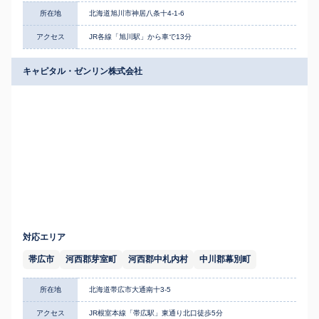
所在地
北海道旭川市神居八条十4-1-6
アクセス
JR各線「旭川駅」から車で13分
キャピタル・ゼンリン株式会社
対応エリア
帯広市
河西郡芽室町
河西郡中札内村
中川郡幕別町
所在地
北海道帯広市大通南十3-5
アクセス
JR根室本線「帯広駅」東通り北口徒歩5分