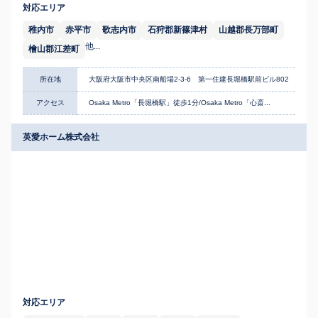
対応エリア
稚内市
赤平市
歌志内市
石狩郡新篠津村
山越郡長万部町
他...
檜山郡江差町
所在地
大阪府大阪市中央区南船場2-3-6 第一住建長堀橋駅前ビル802
アクセス
Osaka Metro「長堀橋駅」徒歩1分/Osaka Metro「心斎...
英愛ホーム株式会社
対応エリア