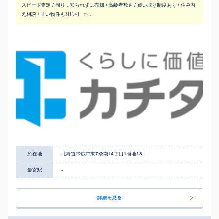
スピード査定 / 周りに知られずに売却 / 高齢者歓迎 / 買い取り制度あり / 住み替
え相談 / 古い物件も対応可
他...
所在地
北海道帯広市東7条南14丁目1番地13
最寄駅
-
詳細を見る