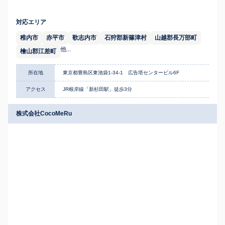
対応エリア
稚内市
赤平市
歌志内市
石狩郡新篠津村
山越郡長万部町
他...
檜山郡江差町
所在地
東京都豊島区東池袋1-34-1 広告塔センタービル6F
アクセス
JR根岸線「新杉田駅」徒歩3分
株式会社CocoMeRu