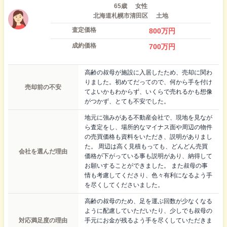
65歳
女性
北海道札幌市清田区
土地
査定価格
800
万円
成約価格
700
万円
高齢の叔母が施設に入居したため、売却に関わ
りました。初めてだってので、何から手を付け
売却前の不安
てよいかもわからず、いくらで売れるかも想像
がつかず、とても不安でした。
地元に強みがある不動産会社で、現地を見なが
ら査定をし、場所的なマイナス面や周辺の物件
の売買価格も資料をいただき、説明がありまし
た。 周辺は高く見積もっても、どんどん売買
会社を選んだ理由
価格が下がっている事も説明があり、納得して
お願いすることができました。 また叔母の事
情も考慮してくださり、色々有利になるよう手
を尽くしてくださいました。
高齢の叔母のため、足を運ぶ回数が少なくなる
ように配慮していただいたり、少しでも叔母の
対応満足度の理由
手元にお金が残るよう手を尽くしていただきま