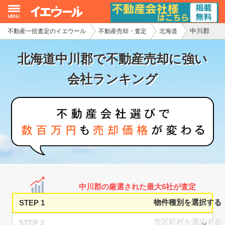
中川郡
不動産一括査定のイエウール
不動産売却・査定
北海道
イエウール加盟希望の不動産会社様
北海道中川郡で不動産売却に強い
初めての方へ
会社ランキング
不動産売却の流れ
不動産の売却・一括査定
家査定シミュレーター
お問い合わせ
中川郡の厳選された最大6社が査定
STEP 1
STEP 2