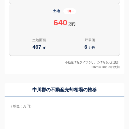
土地
下降 ↓
640
万円
土地面積
坪単価
467
6
㎡
万円
「不動産情報ライブラリ」の情報を元に集計
2025年10月29日更新
中川郡の
不動産売却相場の推移
（単位：万円）