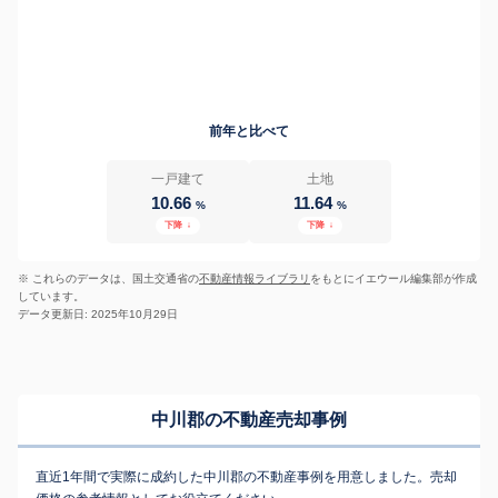
前年と比べて
一戸建て
土地
10.66
11.64
%
%
下降
↓
下降
↓
※ これらのデータは、国土交通省の
不動産情報ライブラリ
をもとにイエウール編集部が作成
しています。
データ更新日: 2025年10月29日
中川郡の不動産売却事例
直近1年間で実際に成約した中川郡の不動産事例を用意しました。売却