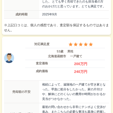
した。 とても早く売却できたのも担当者の方
のおかげだと思っています。とても満足です。
成約時期
2025年9月
※上記口コミは、個人の感想であり、査定額を保証するものではありま
せん。
対応満足度
53歳
男性
北海道函館市
一戸建て
査定価格
200
万円
成約価格
240
万円
相続によって、遠隔地の一戸建てが空き家とな
った。早急に処分をしたかった。家の片付け
売却前の不安
や、解体にどのくらいの費用や時間がかかるか
見当がつかなかった。
最初の問い合わせから非常にテンポよく交渉が
進み、またこちらの必要な事項も親身に把握し