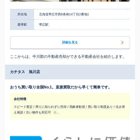
所在地
北海道帯広市西8条南14丁目2番地1
最寄駅
帯広駅
詳細を見る
ここからは、中川郡の不動産売却ができる不動産会社を紹介します。
カチタス 旭川店
おうち買い取り全国No.1。直接買取だから早くて簡単です。
会社特徴
スピード査定 / 周りに知られずに売却 / 高齢者歓迎 / 買い取り制度あり / 住み替
え相談 / 古い物件も対応可
他...