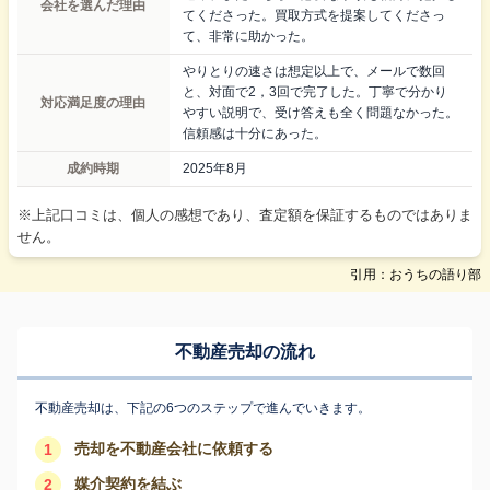
会社を選んだ理由
てくださった。買取方式を提案してくださっ
て、非常に助かった。
やりとりの速さは想定以上で、メールで数回
と、対面で2，3回で完了した。丁寧で分かり
対応満足度の理由
やすい説明で、受け答えも全く問題なかった。
信頼感は十分にあった。
成約時期
2025年8月
※上記口コミは、個人の感想であり、査定額を保証するものではありま
せん。
引用：おうちの語り部
不動産売却の流れ
不動産売却は、下記の6つのステップで進んでいきます。
売却を不動産会社に依頼する
1
媒介契約を結ぶ
2