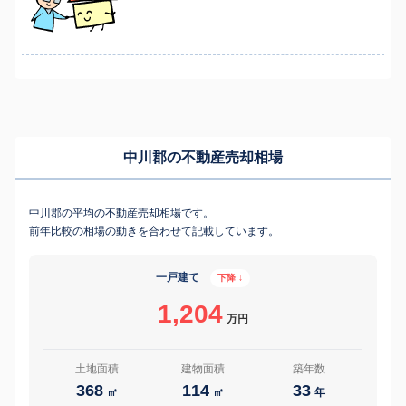
中川郡の不動産売却相場
中川郡の平均の不動産売却相場です。
前年比較の相場の動きを合わせて記載しています。
一戸建て
下降 ↓
1,204
万円
土地面積
建物面積
築年数
368
114
33
㎡
㎡
年