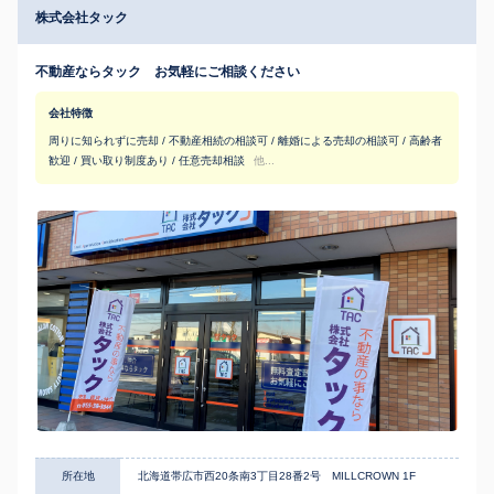
株式会社タック
不動産ならタック お気軽にご相談ください
会社特徴
周りに知られずに売却 / 不動産相続の相談可 / 離婚による売却の相談可 / 高齢者
歓迎 / 買い取り制度あり / 任意売却相談
他...
所在地
北海道帯広市西20条南3丁目28番2号 MILLCROWN 1F