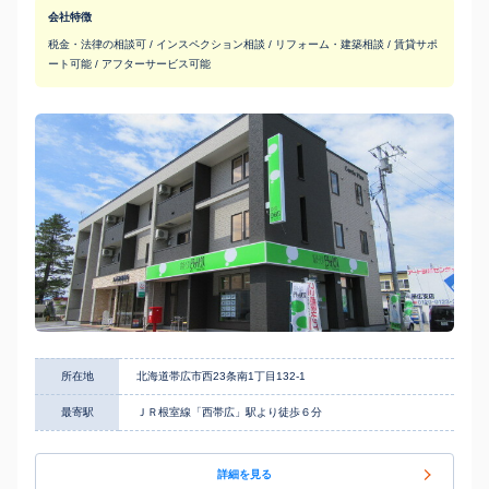
会社特徴
税金・法律の相談可 / インスペクション相談 / リフォーム・建築相談 / 賃貸サポ
ート可能 / アフターサービス可能
所在地
北海道帯広市西23条南1丁目132-1
最寄駅
ＪＲ根室線「西帯広」駅より徒歩６分
詳細を見る