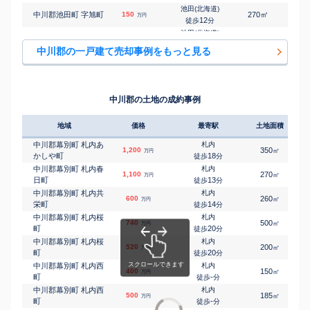
池田(北海道)
㎡
㎡
中川郡池田町 字旭町
150
270
90
万円
12
徒歩
分
池田(北海道)
㎡
㎡
中川郡池田町 字旭町
130
480
85
万円
24
徒歩
分
中川郡の一戸建て売却事例をもっと見る
㎡
㎡
中川郡本別町 南
50
300
115
万円
-
徒歩
分
㎡
㎡
中川郡本別町 南
850
280
145
万円
-
徒歩
分
中川郡の土地の成約事例
地域
価格
最寄駅
土地面積
中川郡幕別町 札内あ
札内
1,200
350
㎡
万円
かしや町
18
徒歩
分
中川郡幕別町 札内春
札内
1,100
270
㎡
万円
日町
13
徒歩
分
中川郡幕別町 札内共
札内
600
260
㎡
万円
栄町
14
徒歩
分
中川郡幕別町 札内桜
札内
740
500
㎡
万円
町
20
徒歩
分
中川郡幕別町 札内桜
札内
520
200
㎡
万円
町
20
徒歩
分
中川郡幕別町 札内西
札内
400
150
㎡
万円
町
-
徒歩
分
中川郡幕別町 札内西
札内
500
185
㎡
万円
町
-
徒歩
分