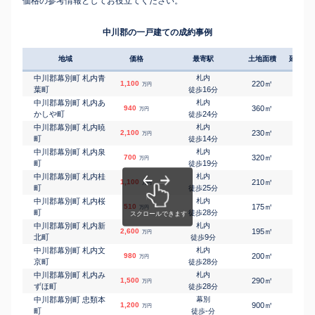
価格の参考情報としてお役立てください。
中川郡の一戸建ての成約事例
地域
価格
最寄駅
土地面積
延床面
中川郡幕別町 札内青
札内
㎡
㎡
1,100
220
90
万円
葉町
16
徒歩
分
中川郡幕別町 札内あ
札内
㎡
㎡
940
360
100
万円
かしや町
24
徒歩
分
中川郡幕別町 札内暁
札内
㎡
㎡
2,100
230
135
万円
町
14
徒歩
分
中川郡幕別町 札内泉
札内
㎡
㎡
700
320
75
万円
町
19
徒歩
分
中川郡幕別町 札内桂
札内
㎡
㎡
1,100
210
105
万円
町
25
徒歩
分
中川郡幕別町 札内桜
札内
㎡
㎡
510
175
75
万円
町
28
徒歩
分
中川郡幕別町 札内新
札内
㎡
㎡
2,600
195
90
万円
北町
9
徒歩
分
中川郡幕別町 札内文
札内
㎡
㎡
980
200
85
万円
京町
28
徒歩
分
中川郡幕別町 札内み
札内
㎡
㎡
1,500
290
105
万円
ずほ町
28
徒歩
分
中川郡幕別町 忠類本
幕別
㎡
㎡
1,200
900
105
万円
町
-
徒歩
分