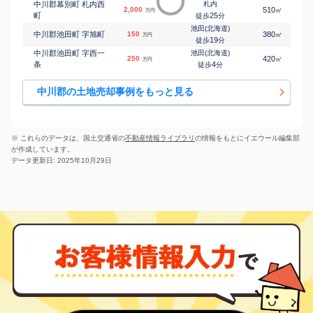
中川郡幕別町 札内西
札内
2,000
510
㎡
万円
町
25
徒歩
分
池田(北海道)
中川郡池田町 字旭町
150
380
㎡
万円
19
徒歩
分
中川郡池田町 字西一
池田(北海道)
250
420
㎡
万円
条
4
徒歩
分
中川郡の土地売却事例をもっと見る
※ これらのデータは、国土交通省の
不動産情報ライブラリ
の情報をもとにイエウール編集部
が作成しています。
データ更新日: 2025年10月29日