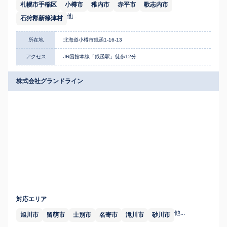
札幌市手稲区
小樽市
稚内市
赤平市
歌志内市
他...
石狩郡新篠津村
所在地
北海道小樽市銭函1-16-13
アクセス
JR函館本線「銭函駅」徒歩12分
株式会社グランドライン
対応エリア
他...
旭川市
留萌市
士別市
名寄市
滝川市
砂川市