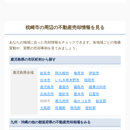
枕崎市の周辺の不動産売却情報を見る
あなたの地域に合った売却情報をチェックできます。各地域ごとの地価
変動や、実際の売却事例を見てみましょう。
鹿児島県の市区町村から探す
鹿児島県全域
姶良市
阿久根市
奄美市
伊佐市
出水市
いちき串木野市
指宿市
鹿児島市
鹿屋市
霧島市
薩摩川内市
志布志市
曽於市
垂水市
日置市
枕崎市
南九州市
南さつま市
姶良郡
大島郡
肝属郡
熊毛郡
曽於郡
九州・沖縄の他の都道府県の不動産売却相場をみる