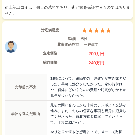
※上記口コミは、個人の感想であり、査定額を保証するものではありま
せん。
対応満足度
53歳
男性
北海道函館市
一戸建て
査定価格
200
万円
成約価格
240
万円
相続によって、遠隔地の一戸建てが空き家とな
った。早急に処分をしたかった。家の片付け
売却前の不安
や、解体にどのくらいの費用や時間がかかるか
見当がつかなかった。
最初の問い合わせから非常にテンポよく交渉が
進み、またこちらの必要な事項も親身に把握し
会社を選んだ理由
てくださった。買取方式を提案してくださっ
て、非常に助かった。
やりとりの速さは想定以上で、メールで数回