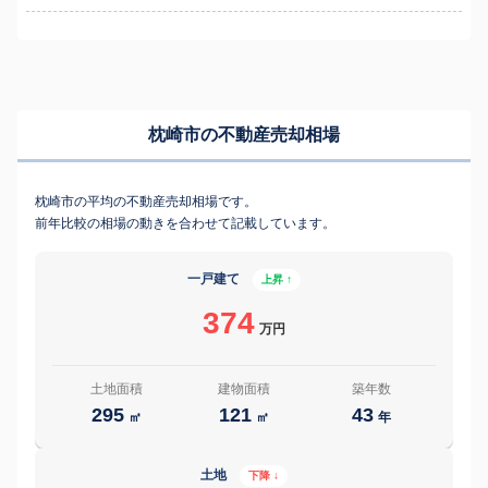
枕崎市の不動産売却相場
枕崎市の平均の不動産売却相場です。
前年比較の相場の動きを合わせて記載しています。
一戸建て
上昇 ↑
374
万円
土地面積
建物面積
築年数
295
121
43
㎡
㎡
年
土地
下降 ↓