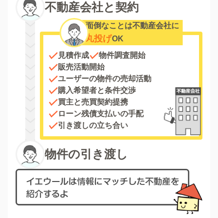
不動産会社と契約
面倒なことは不動産会社に
丸投げ
OK
見積作成
物件調査開始
販売活動開始
ユーザーの物件の売却活動
購入希望者と条件交渉
買主と売買契約提携
ローン残債支払いの手配
引き渡しの立ち合い
物件の引き渡し