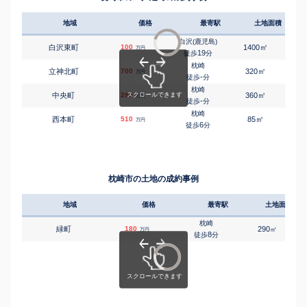
地域
価格
最寄駅
土地面積
延床
白沢(鹿児島)
㎡
㎡
白沢東町
100
1400
190
万円
19
徒歩
分
枕崎
㎡
㎡
立神北町
700
320
150
万円
-
徒歩
分
枕崎
㎡
㎡
中央町
280
360
120
万円
-
徒歩
分
枕崎
㎡
㎡
西本町
510
85
45
万円
6
徒歩
分
枕崎市の土地の成約事例
地域
価格
最寄駅
土地面積
枕崎
緑町
180
290
㎡
万円
8
徒歩
分