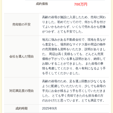
成約価格
700
万円
高齢の叔母が施設に入居したため、売却に関わ
りました。初めてだってので、何から手を付け
売却前の不安
てよいかもわからず、いくらで売れるかも想像
がつかず、とても不安でした。
地元に強みがある不動産会社で、現地を見なが
ら査定をし、場所的なマイナス面や周辺の物件
の売買価格も資料をいただき、説明がありまし
た。 周辺は高く見積もっても、どんどん売買
会社を選んだ理由
価格が下がっている事も説明があり、納得して
お願いすることができました。 また叔母の事
情も考慮してくださり、色々有利になるよう手
を尽くしてくださいました。
高齢の叔母のため、足を運ぶ回数が少なくなる
ように配慮していただいたり、少しでも叔母の
対応満足度の理由
手元にお金が残るよう手を尽くしていただきま
した。 とても早く売却できたのも担当者の方
のおかげだと思っています。とても満足です。
成約時期
2025年9月