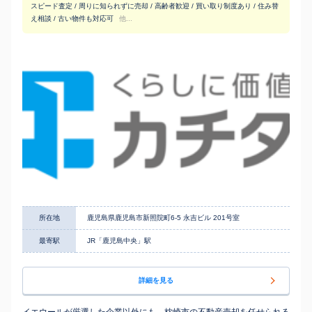
スピード査定 / 周りに知られずに売却 / 高齢者歓迎 / 買い取り制度あり / 住み替
え相談 / 古い物件も対応可
他...
所在地
鹿児島県鹿児島市新照院町6-5 永吉ビル 201号室
最寄駅
JR「鹿児島中央」駅
詳細を見る