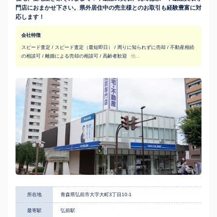
門店におまかせ下さい。県外居住中の売主様とのお取引も経験豊富に対
応します！
会社特徴
スピード査定 / スピード査定（最短即日） / 周りに知られずに売却 / 不動産相続
の相談可 / 離婚による売却の相談可 / 高齢者歓迎
他...
所在地
青森県弘前市大字大町3丁目10-1
最寄駅
弘前駅