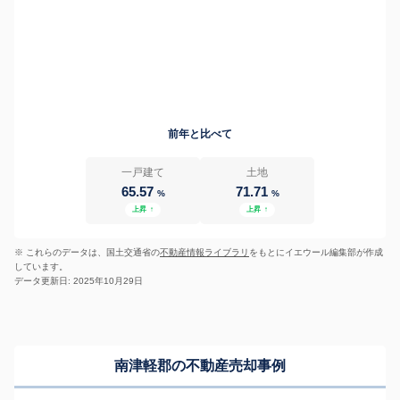
前年と比べて
一戸建て
土地
65.57
71.71
%
%
上昇
↑
上昇
↑
※ これらのデータは、国土交通省の
不動産情報ライブラリ
をもとにイエウール編集部が作成
しています。
データ更新日: 2025年10月29日
南津軽郡の不動産売却事例