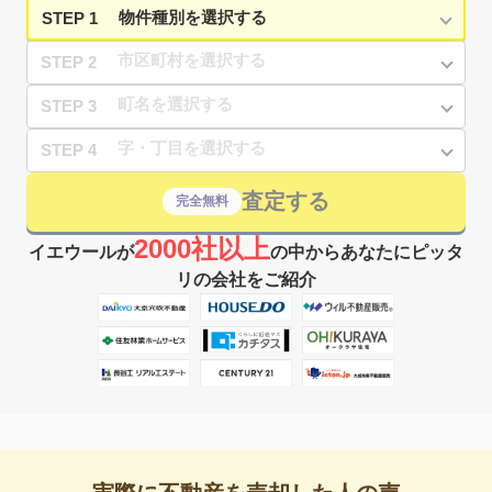
STEP 1
STEP 2
STEP 3
STEP 4
査定する
完全無料
2000社以上
イエウールが
の中からあなたにピッタ
リの会社をご紹介