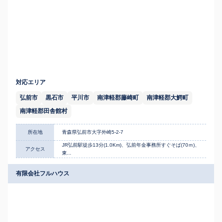
対応エリア
弘前市
黒石市
平川市
南津軽郡藤崎町
南津軽郡大鰐町
南津軽郡田舎館村
所在地
青森県弘前市大字外崎5-2-7
JR弘前駅徒歩13分(1.0Km)、弘前年金事務所すぐそば(70ｍ)、
アクセス
東...
有限会社フルハウス