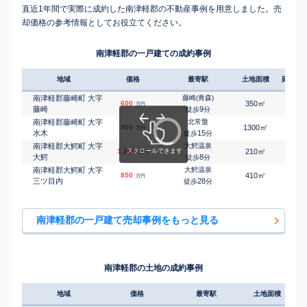
直近1年間で実際に成約した南津軽郡の不動産事例を用意しました。売
却価格の参考情報としてお役立てください。
南津軽郡の一戸建ての成約事例
地域
価格
最寄駅
土地面積
延床面
南津軽郡藤崎町 大字
藤崎(青森)
㎡
㎡
600
350
175
万円
藤崎
9
徒歩
分
南津軽郡藤崎町 大字
北常盤
㎡
㎡
300
1300
180
万円
水木
15
徒歩
分
南津軽郡大鰐町 大字
大鰐温泉
㎡
㎡
1,200
210
130
万円
大鰐
8
徒歩
分
南津軽郡大鰐町 大字
大鰐温泉
㎡
㎡
850
410
180
万円
三ツ目内
28
徒歩
分
南津軽郡の一戸建て売却事例をもっと見る
南津軽郡の土地の成約事例
地域
価格
最寄駅
土地面積