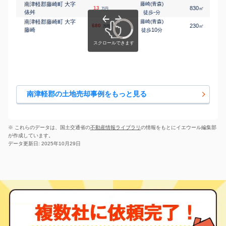
南津軽郡藤崎町 大字
藤崎(青森)
13
830
㎡
万円
俵舛
-
徒歩
分
南津軽郡藤崎町 大字
藤崎(青森)
680
230
㎡
万円
藤崎
10
徒歩
分
南津軽郡の土地売却事例をもっと見る
※ これらのデータは、国土交通省の
不動産情報ライブラリ
の情報をもとにイエウール編集部
が作成しています。
データ更新日: 2025年10月29日