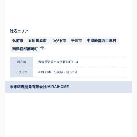
対応エリア
弘前市
五所川原市
つがる市
平川市
中津軽郡西目屋村
他...
南津軽郡藤崎町
所在地
青森県弘前市大字駅前町10-4
アクセス
JR東日本「弘前駅」徒歩5分
未来環境開発有限会社/MIRAIHOME