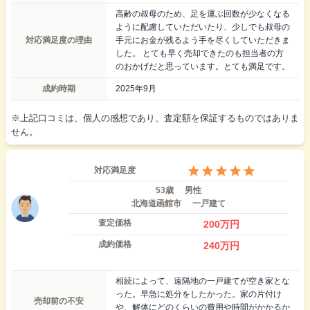
高齢の叔母のため、足を運ぶ回数が少なくなる
ように配慮していただいたり、少しでも叔母の
対応満足度の理由
手元にお金が残るよう手を尽くしていただきま
した。 とても早く売却できたのも担当者の方
のおかげだと思っています。とても満足です。
成約時期
2025年9月
※上記口コミは、個人の感想であり、査定額を保証するものではありま
せん。
対応満足度
53歳
男性
北海道函館市
一戸建て
査定価格
200
万円
成約価格
240
万円
相続によって、遠隔地の一戸建てが空き家とな
った。早急に処分をしたかった。家の片付け
売却前の不安
や、解体にどのくらいの費用や時間がかかるか