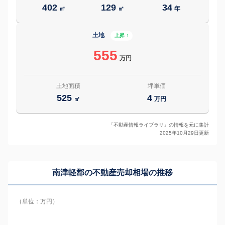
402
129
34
㎡
㎡
年
土地
上昇 ↑
555
万円
土地面積
坪単価
525
4
㎡
万円
「不動産情報ライブラリ」の情報を元に集計
2025年10月29日更新
南津軽郡の
不動産売却相場の推移
（単位：万円）