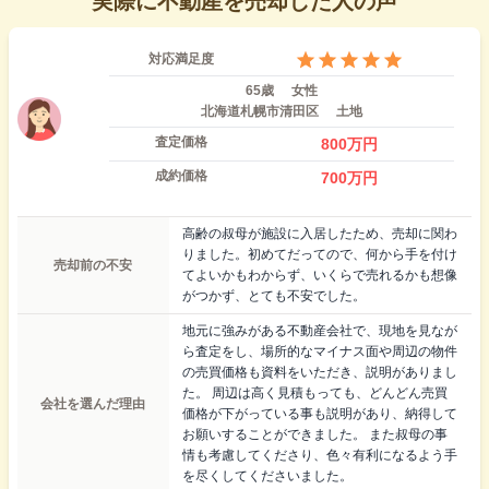
実際に不動産を売却した人の声
対応満足度
65歳
女性
北海道札幌市清田区
土地
査定価格
800
万円
成約価格
700
万円
高齢の叔母が施設に入居したため、売却に関わ
りました。初めてだってので、何から手を付け
売却前の不安
てよいかもわからず、いくらで売れるかも想像
がつかず、とても不安でした。
地元に強みがある不動産会社で、現地を見なが
ら査定をし、場所的なマイナス面や周辺の物件
の売買価格も資料をいただき、説明がありまし
た。 周辺は高く見積もっても、どんどん売買
会社を選んだ理由
価格が下がっている事も説明があり、納得して
お願いすることができました。 また叔母の事
情も考慮してくださり、色々有利になるよう手
を尽くしてくださいました。