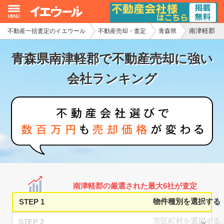
南津軽郡
不動産一括査定のイエウール
不動産売却・査定
青森県
イエウール加盟希望の不動産会社様
青森県南津軽郡で不動産売却に強い
初めての方へ
会社ランキング
不動産売却の流れ
不動産の売却・一括査定
家査定シミュレーター
お問い合わせ
南津軽郡の厳選された最大6社が査定
STEP 1
STEP 2