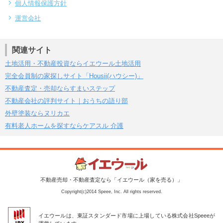
個人情報保護方針
運営会社
関連サイト
土地活用・不動産投資ならイエウール土地活用
完全会員制の家探しサイト「Housii(ハウシー)」
不動産査定・売却ならすまいステップ
不動産会社の評判サイト｜おうちの語り部
外壁塗装ならヌリカエ
有料老人ホームを探すならケアスル 介護
不動産売却・不動産査定なら「イエウール（家を売る）」
Copyright(c)2014 Speee, Inc. All rights reserved.
イエウールは、東証スタンダード市場に上場している株式会社Speeeが