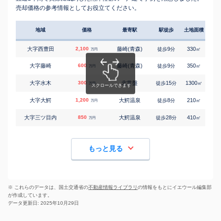
売却価格の参考情報としてお役立てください。
地域
価格
最寄駅
駅徒歩
土地面積
延床
大字西豊田
2,100
藤崎(青森)
9
330
115
徒歩
分
㎡
万円
大字藤崎
600
藤崎(青森)
9
350
175
徒歩
分
㎡
万円
大字水木
300
北常盤
15
1300
180
徒歩
分
㎡
万円
大字大鰐
1,200
大鰐温泉
8
210
130
徒歩
分
㎡
万円
大字三ツ目内
850
大鰐温泉
28
410
180
徒歩
分
㎡
万円
もっと見る
※ これらのデータは、国土交通省の
不動産情報ライブラリ
の情報をもとにイエウール編集部
が作成しています。
データ更新日: 2025年10月29日