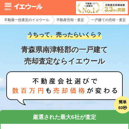
不動産一括査定のイエウール
不動産売却・査定
一戸建ての売却・査定
イエウール加盟希望の不動産会社様
うちって、売ったらいくら？
初めての方へ
青森県南津軽郡の一戸建て
不動産売却の流れ
売却査定ならイエウール
不動産の売却・一括査定
家査定シミュレーター
お問い合わせ
簡単
60秒
厳選された最大6社が査定