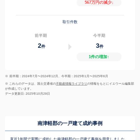
567万円の減少↓
取引件数
前半期
今半期
2
3
件
件
1件の増加↑
※
前半期：2024年7月〜2024年12月、今半期：2025年1月〜2025年6月
※ これらのデータは、国土交通省の
不動産情報ライブラリ
の情報をもとにイエウール編集部
が作成しています。
データ更新日: 2025年10月29日
南津軽郡の一戸建て成約事例
直近1年間で実際に成約した南津軽郡の一戸建て事例を用意しました。