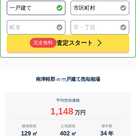
査定スタート
完全無料
南津軽郡
一戸建て売却相場
の
平均売却価格
1,148
万円
建物面積
土地面積
築年数
129
402
34
㎡
㎡
年