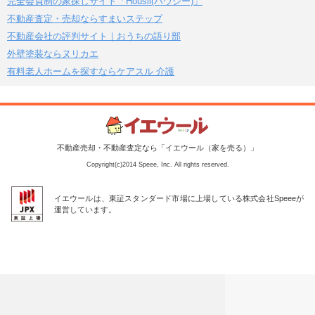
完全会員制の家探しサイト「Housii(ハウシー)」
不動産査定・売却ならすまいステップ
不動産会社の評判サイト｜おうちの語り部
外壁塗装ならヌリカエ
有料老人ホームを探すならケアスル 介護
不動産売却・不動産査定なら「イエウール（家を売る）」
Copyright(c)2014 Speee, Inc. All rights reserved.
イエウールは、東証スタンダード市場に上場している株式会社Speeeが
運営しています。