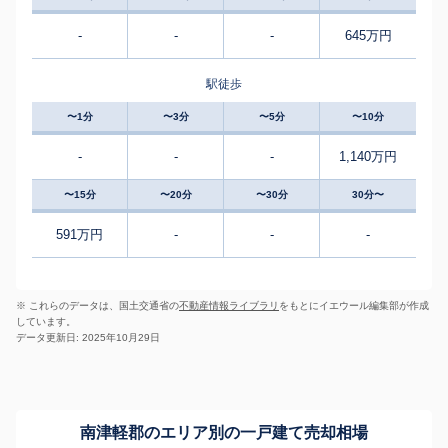
-
-
-
645万円
駅徒歩
〜1分
〜3分
〜5分
〜10分
-
-
-
1,140万円
〜15分
〜20分
〜30分
30分〜
591万円
-
-
-
※ これらのデータは、国土交通省の
不動産情報ライブラリ
をもとにイエウール編集部が作成
しています。
データ更新日: 2025年10月29日
南津軽郡のエリア別の一戸建て売却相場