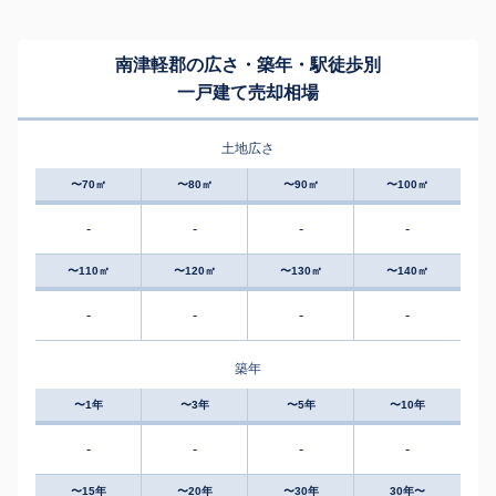
南津軽郡の広さ・築年・駅徒歩別
一戸建て売却相場
土地広さ
〜70㎡
〜80㎡
〜90㎡
〜100㎡
-
-
-
-
〜110㎡
〜120㎡
〜130㎡
〜140㎡
-
-
-
-
築年
〜1年
〜3年
〜5年
〜10年
-
-
-
-
〜15年
〜20年
〜30年
30年〜