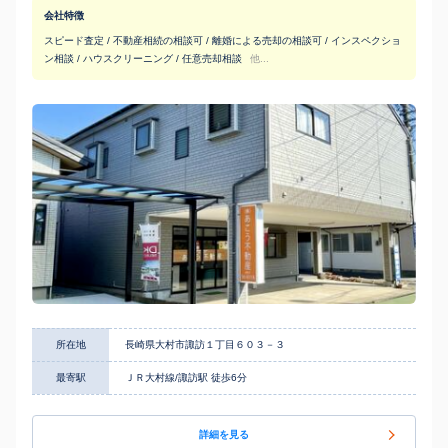
会社特徴
スピード査定 / 不動産相続の相談可 / 離婚による売却の相談可 / インスペクショ
ン相談 / ハウスクリーニング / 任意売却相談
他...
所在地
長崎県大村市諏訪１丁目６０３－３
最寄駅
ＪＲ大村線/諏訪駅 徒歩6分
詳細を見る