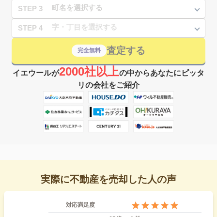
STEP 3
STEP 4
査定する
完全無料
2000社以上
イエウールが
の中からあなたにピッタ
リの会社をご紹介
実際に不動産を売却した人の声
対応満足度