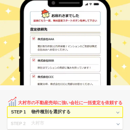
杭出津
390
120
㎡
万円
11
徒歩
分
大村(長崎)
杭出津
590
145
㎡
万円
19
徒歩
分
大村(長崎)
玖島
1,500
360
㎡
万円
15
徒歩
分
大村(長崎)
玖島
1,200
270
㎡
万円
16
徒歩
分
大村(長崎)
玖島
2,800
1200
㎡
万円
21
徒歩
分
大村(長崎)
玖島
1,400
210
㎡
万円
21
徒歩
分
大村(長崎)
久原
500
160
㎡
万円
29
徒歩
分
岩松
久原
1,300
210
㎡
万円
14
徒歩
分
竹松
黒丸町
910
190
㎡
万円
-
徒歩
分
大村市の不動産売却に強い会社に一括査定を依頼する
STEP 1
STEP 2