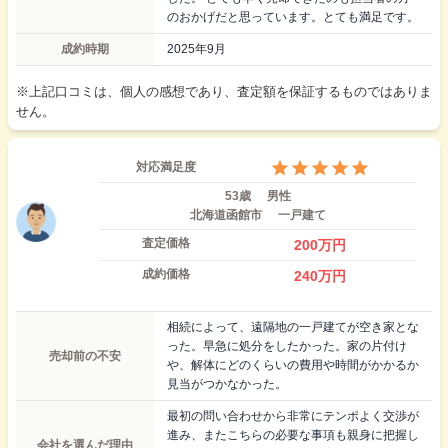
のおかげだと思っています。とても満足です。
成約時期
2025年9月
※上記口コミは、個人の感想であり、査定額を保証するものではありま
せん。
対応満足度
53歳
男性
北海道函館市
一戸建て
査定価格
200
万円
成約価格
240
万円
相続によって、遠隔地の一戸建てが空き家とな
った。早急に処分をしたかった。家の片付け
売却前の不安
や、解体にどのくらいの費用や時間がかかるか
見当がつかなかった。
最初の問い合わせから非常にテンポよく交渉が
進み、またこちらの必要な事項も親身に把握し
会社を選んだ理由