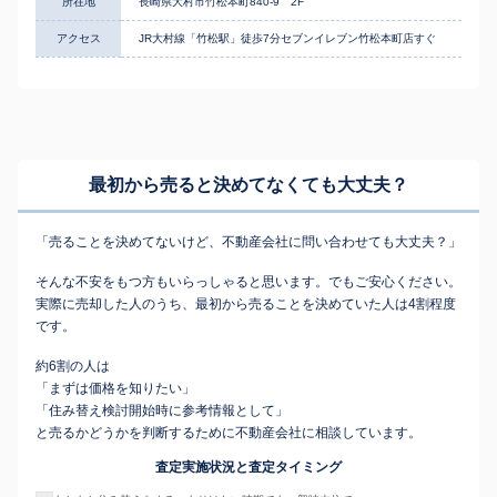
所在地
長崎県大村市竹松本町840-9 2F
アクセス
JR大村線「竹松駅」徒歩7分セブンイレブン竹松本町店すぐ
最初から売ると決めてなくても
大丈夫？
「売ることを決めてないけど、不動産会社に問い合わせても大丈夫？」
そんな不安をもつ方もいらっしゃると思います。でもご安心ください。
実際に売却した人のうち、最初から売ることを決めていた人は4割程度
です。
約6割の人は
「まずは価格を知りたい」
「住み替え検討開始時に参考情報として」
と売るかどうかを判断するために不動産会社に相談しています。
査定実施状況と査定タイミング