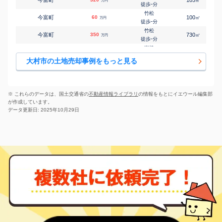
㎡
万円
新大村
-
徒歩
分
㎡
㎡
西大村本町
640
270
45
万円
12
徒歩
分
竹松
今富町
60
100
㎡
万円
竹松
-
徒歩
分
㎡
㎡
原口町
2,300
510
120
万円
5
徒歩
分
竹松
今富町
350
730
㎡
万円
松原(長崎)
-
徒歩
分
㎡
㎡
松原
660
240
115
万円
15
徒歩
分
岩松
岩松町
500
1000
㎡
万円
-
徒歩
分
大村市の土地売却事例をもっと見る
新大村
植松
900
230
㎡
万円
4
徒歩
分
竹松
鬼橋町
110
105
㎡
万円
8
徒歩
分
※ これらのデータは、国土交通省の
不動産情報ライブラリ
の情報をもとにイエウール編集部
竹松
が作成しています。
鬼橋町
1,100
220
㎡
万円
10
徒歩
分
データ更新日: 2025年10月29日
竹松
鬼橋町
6,400
-
㎡
万円
11
徒歩
分
大村(長崎)
片町
450
75
㎡
万円
13
徒歩
分
新大村
上諏訪町
220
110
㎡
万円
-
徒歩
分
諏訪
上諏訪町
2,400
-
㎡
万円
14
徒歩
分
諏訪
上諏訪町
1,000
200
㎡
万円
16
徒歩
分
諏訪
協和町
700
300
㎡
万円
28
徒歩
分
大村(長崎)