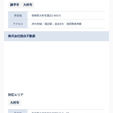
諫早市
大村市
所在地
長崎県大村市諏訪1-603-3
アクセス
JR大村線「諏訪駅」徒歩6分 池田郵便局横
株式会社陸自不動産
対応エリア
大村市