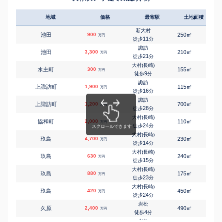
地域
価格
最寄駅
土地面積
延床
新大村
㎡
㎡
池田
900
250
130
万円
11
徒歩
分
諏訪
㎡
㎡
池田
3,300
210
80
万円
21
徒歩
分
大村(長崎)
㎡
㎡
水主町
300
155
125
万円
9
徒歩
分
諏訪
㎡
㎡
上諏訪町
1,900
115
85
万円
16
徒歩
分
諏訪
㎡
㎡
上諏訪町
1,200
700
120
万円
28
徒歩
分
大村(長崎)
㎡
㎡
協和町
2,000
110
85
万円
24
徒歩
分
大村(長崎)
㎡
㎡
玖島
4,700
230
80
万円
14
徒歩
分
大村(長崎)
㎡
㎡
玖島
630
240
95
万円
15
徒歩
分
大村(長崎)
㎡
㎡
玖島
880
175
100
万円
23
徒歩
分
大村(長崎)
㎡
㎡
玖島
420
450
120
万円
24
徒歩
分
岩松
㎡
㎡
久原
2,400
490
95
万円
4
徒歩
分
岩松