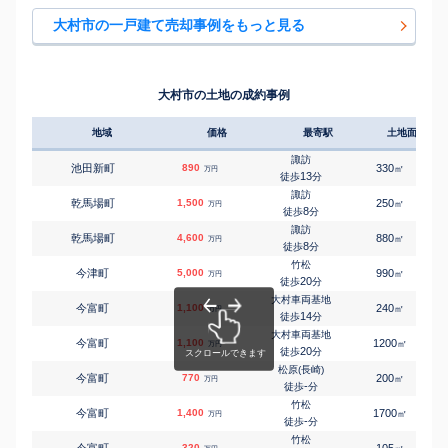
㎡
㎡
久原
2,300
125
100
万円
14
徒歩
分
大村市の一戸建て売却事例をもっと見る
岩松
㎡
㎡
久原
1,200
180
95
万円
20
徒歩
分
大村車両基地
㎡
㎡
黒丸町
3,200
190
110
万円
8
徒歩
分
大村市の土地の成約事例
大村(長崎)
㎡
㎡
木場
1,300
290
85
万円
26
徒歩
分
地域
価格
最寄駅
土地面積
岩松
㎡
㎡
木場
4,700
200
-
万円
21
徒歩
分
諏訪
池田新町
890
330
㎡
万円
岩松
13
徒歩
分
㎡
㎡
木場
2,400
220
100
万円
25
徒歩
分
諏訪
乾馬場町
1,500
250
㎡
万円
新大村
8
徒歩
分
㎡
㎡
坂口町
3,000
180
75
万円
19
徒歩
分
諏訪
乾馬場町
4,600
880
㎡
万円
諏訪
8
徒歩
分
㎡
㎡
三城町
2,800
250
140
万円
16
徒歩
分
竹松
今津町
5,000
990
㎡
万円
諏訪
20
徒歩
分
㎡
㎡
諏訪
4,200
200
-
万円
6
徒歩
分
大村車両基地
今富町
1,100
240
㎡
万円
諏訪
14
徒歩
分
㎡
㎡
諏訪
1,000
330
125
万円
6
徒歩
分
大村車両基地
今富町
1,100
1200
㎡
万円
大村(長崎)
20
徒歩
分
㎡
㎡
武部町
800
750
135
万円
13
徒歩
分
松原(長崎)
今富町
770
200
㎡
万円
竹松
-
徒歩
分
㎡
㎡
竹松町
2,000
210
130
万円
14
徒歩
分
竹松
今富町
1,400
1700
㎡
万円
竹松
-
徒歩
分
㎡
㎡
富の原
1,300
220
105
万円
19
徒歩
分
竹松
今富町
320
105