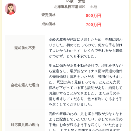
65歳
女性
北海道札幌市清田区
土地
査定価格
800
万円
成約価格
700
万円
高齢の叔母が施設に入居したため、売却に関わ
りました。初めてだってので、何から手を付け
売却前の不安
てよいかもわからず、いくらで売れるかも想像
がつかず、とても不安でした。
地元に強みがある不動産会社で、現地を見なが
ら査定をし、場所的なマイナス面や周辺の物件
の売買価格も資料をいただき、説明がありまし
た。 周辺は高く見積もっても、どんどん売買
会社を選んだ理由
価格が下がっている事も説明があり、納得して
お願いすることができました。 また叔母の事
情も考慮してくださり、色々有利になるよう手
を尽くしてくださいました。
高齢の叔母のため、足を運ぶ回数が少なくなる
ように配慮していただいたり、少しでも叔母の
対応満足度の理由
手元にお金が残るよう手を尽くしていただきま
した。 とても早く売却できたのも担当者の方