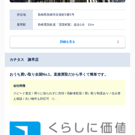
所在地
長崎県長崎市目覚町5番5号
最寄駅
長崎電気軌道「茂里町駅」徒歩1分 10ｍ
詳細を見る
カチタス 諫早店
おうち買い取り全国No.1。直接買取だから早くて簡単です。
会社特徴
スピード査定 / 周りに知られずに売却 / 高齢者歓迎 / 買い取り制度あり / 住み替
え相談 / 古い物件も対応可
他...