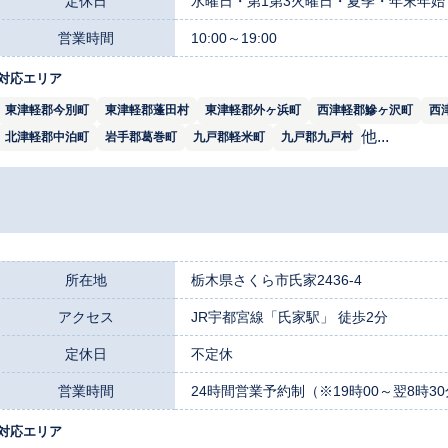
定休日
水曜日・第1第3火曜日・夏季・年末年始
営業時間
10:00～19:00
対応エリア
東津軽郡今別町
東津軽郡蓬田村
東津軽郡外ヶ浜町
西津軽郡鰺ヶ沢町
西
他...
北津軽郡中泊町
岩手郡葛巻町
九戸郡軽米町
九戸郡九戸村
所在地
栃木県さくら市氏家2436-4
アクセス
JR宇都宮線「氏家駅」 徒歩2分
定休日
不定休
営業時間
24時間営業予約制（※19時00～翌8時3
対応エリア