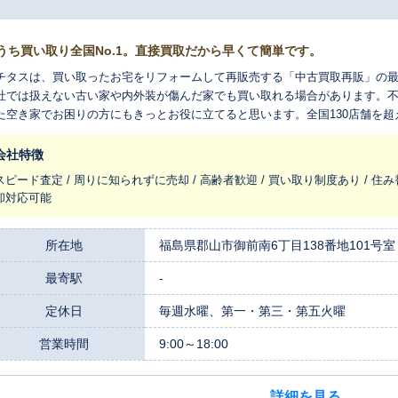
うち買い取り全国No.1。直接買取だから早くて簡単です。
チタスは、買い取ったお宅をリフォームして再販売する「中古買取再販」の
社では扱えない古い家や内外装が傷んだ家でも買い取れる場合があります。
た空き家でお困りの方にもきっとお役に立てると思います。全国130店舗を
れ変わらせ、長く住みつなぐお手伝いをさせてください。
会社特徴
スピード査定 / 周りに知られずに売却 / 高齢者歓迎 / 買い取り制度あり / 住み
却対応可能
所在地
福島県郡山市御前南6丁目138番地101号室
最寄駅
-
定休日
毎週水曜、第一・第三・第五火曜
営業時間
9:00～18:00
詳細を見る