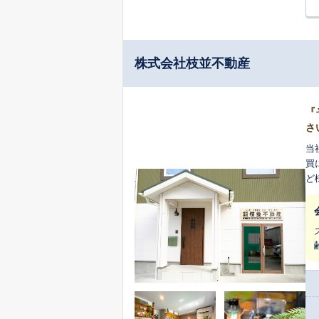
株式会社枝並不動産
『
さ
当
買
ど