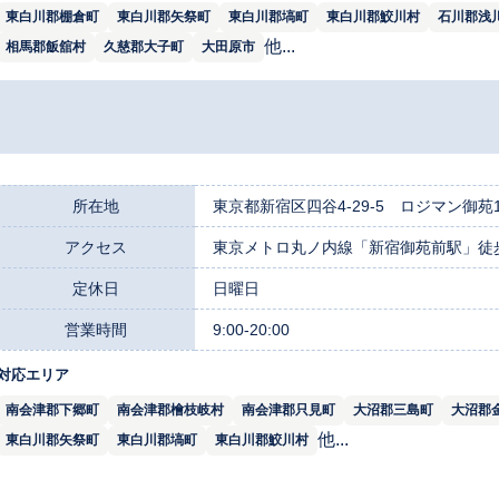
東白川郡棚倉町
東白川郡矢祭町
東白川郡塙町
東白川郡鮫川村
石川郡浅
他...
相馬郡飯舘村
久慈郡大子町
大田原市
所在地
東京都新宿区四谷4-29-5 ロジマン御苑1
アクセス
東京メトロ丸ノ内線「新宿御苑前駅」徒
定休日
日曜日
営業時間
9:00-20:00
対応エリア
南会津郡下郷町
南会津郡檜枝岐村
南会津郡只見町
大沼郡三島町
大沼郡
他...
東白川郡矢祭町
東白川郡塙町
東白川郡鮫川村