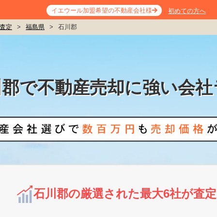
イエウール加盟希望の不動産会社様
初めての方へ
査定
>
福島県
>
石川郡
川郡で不動産売却に強い会社
石川郡の厳選された最大6社が査定