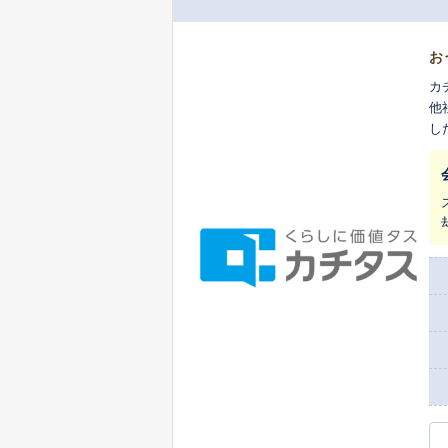
お
カ
他
し
ま