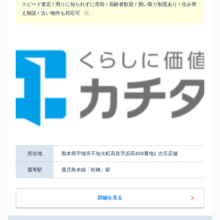
スピード査定 / 周りに知られずに売却 / 高齢者歓迎 / 買い取り制度あり / 住み替
え相談 / 古い物件も対応可
他...
所在地
熊本県宇城市不知火町高良字浜田409番地1 古庄店舗
最寄駅
鹿児島本線「松橋」駅
詳細を見る