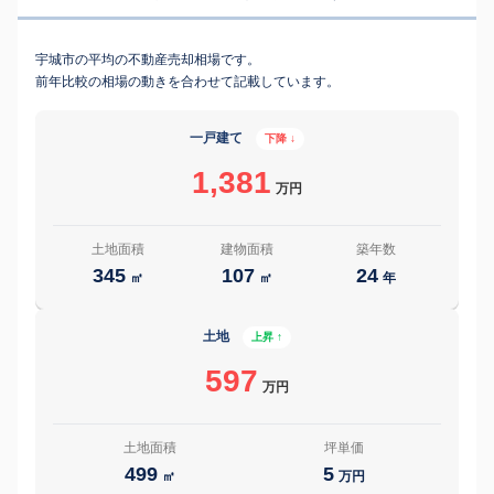
宇城市の平均の不動産売却相場です。
前年比較の相場の動きを合わせて記載しています。
一戸建て
下降 ↓
1,381
万円
土地面積
建物面積
築年数
345
107
24
㎡
㎡
年
土地
上昇 ↑
597
万円
土地面積
坪単価
499
5
㎡
万円