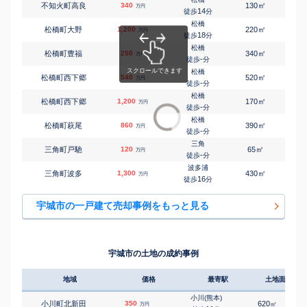
㎡
㎡
不知火町高良
340
130
100
万円
14
徒歩
分
松橋
㎡
㎡
松橋町大野
1,200
220
95
万円
18
徒歩
分
松橋
㎡
㎡
松橋町豊福
250
340
140
万円
-
徒歩
分
松橋
㎡
㎡
松橋町西下郷
540
520
155
万円
-
徒歩
分
松橋
㎡
㎡
松橋町西下郷
1,200
170
95
万円
-
徒歩
分
松橋
㎡
㎡
松橋町萩尾
860
390
-
万円
-
徒歩
分
三角
㎡
㎡
三角町戸馳
120
65
30
万円
-
徒歩
分
波多浦
㎡
㎡
三角町波多
1,300
430
85
万円
16
徒歩
分
宇城市の一戸建て売却事例をもっと見る
宇城市の土地の成約事例
地域
価格
最寄駅
土地面積
小川(熊本)
小川町北新田
350
620
㎡
万円