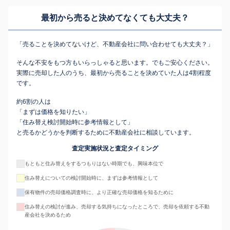
最初から売ると決めてなくても
大丈夫？
「売ることを決めてないけど、不動産会社に問い合わせても大丈夫？」
そんな不安をもつ方もいらっしゃると思います。でもご安心ください。
実際に売却した人のうち、最初から売ることを決めていた人は4割程度
です。
約6割の人は
「まずは価格を知りたい」
「住み替え検討開始時に参考情報として」
と売るかどうかを判断するために不動産会社に相談しています。
査定実施状況と査定タイミング
もともと住み替えをするつもりはない時期でも、興味本位で
住み替えについての検討開始時に、まずは参考情報として
保有物件の売却価格調査時に、より正確な売却価格を知るために
住み替えの検討が進み、売却する気持ちになったところで、売却を依頼する不動
産会社を決めるため