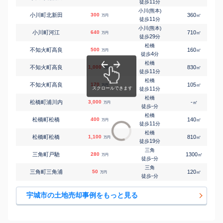
11
徒歩
分
小川(熊本)
小川町北新田
300
360
㎡
万円
11
徒歩
分
小川(熊本)
小川町河江
640
710
㎡
万円
29
徒歩
分
松橋
不知火町高良
500
160
㎡
万円
4
徒歩
分
松橋
不知火町高良
1,000
830
㎡
万円
11
徒歩
分
松橋
不知火町高良
170
105
㎡
万円
11
徒歩
分
松橋
松橋町浦川内
3,000
-
㎡
万円
-
徒歩
分
松橋
松橋町松橋
400
140
㎡
万円
11
徒歩
分
松橋
松橋町松橋
1,100
810
㎡
万円
19
徒歩
分
三角
三角町戸馳
280
1300
㎡
万円
-
徒歩
分
三角
三角町三角浦
50
120
㎡
万円
-
徒歩
分
宇城市の土地売却事例をもっと見る