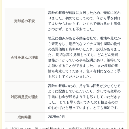
高齢の叔母が施設に入居したため、売却に関わ
りました。初めてだってので、何から手を付け
売却前の不安
てよいかもわからず、いくらで売れるかも想像
がつかず、とても不安でした。
地元に強みがある不動産会社で、現地を見なが
ら査定をし、場所的なマイナス面や周辺の物件
の売買価格も資料をいただき、説明がありまし
た。 周辺は高く見積もっても、どんどん売買
会社を選んだ理由
価格が下がっている事も説明があり、納得して
お願いすることができました。 また叔母の事
情も考慮してくださり、色々有利になるよう手
を尽くしてくださいました。
高齢の叔母のため、足を運ぶ回数が少なくなる
ように配慮していただいたり、少しでも叔母の
対応満足度の理由
手元にお金が残るよう手を尽くしていただきま
した。 とても早く売却できたのも担当者の方
のおかげだと思っています。とても満足です。
成約時期
2025年9月