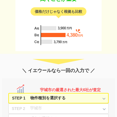
価格だけじゃなく根拠も比較
＼ イエウールなら一回の入力で ／
宇城市の厳選された最大6社が査定
STEP 1
STEP 2