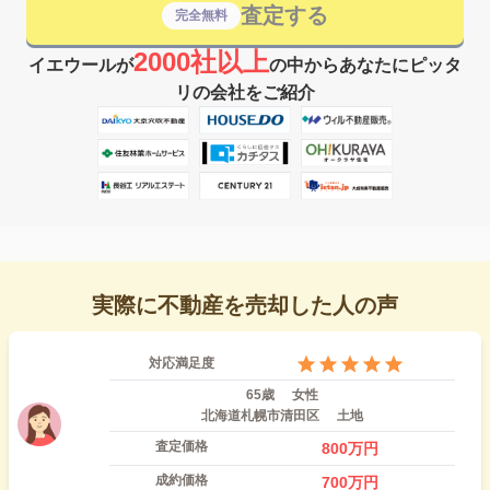
査定する
完全無料
2000社以上
イエウールが
の中からあなたにピッタ
リの会社をご紹介
実際に不動産を売却した人の声
対応満足度
65歳
女性
北海道札幌市清田区
土地
査定価格
800
万円
成約価格
700
万円