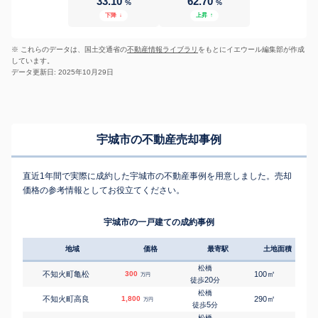
33.10
62.70
%
%
下降
↓
上昇
↑
※ これらのデータは、国土交通省の
不動産情報ライブラリ
をもとにイエウール編集部が作成
しています。
データ更新日: 2025年10月29日
宇城市の不動産売却事例
直近1年間で実際に成約した宇城市の不動産事例を用意しました。売却
価格の参考情報としてお役立てください。
宇城市の一戸建ての成約事例
地域
価格
最寄駅
土地面積
延床
松橋
㎡
㎡
不知火町亀松
300
100
55
万円
20
徒歩
分
松橋
㎡
㎡
不知火町高良
1,800
290
140
万円
5
徒歩
分
松橋