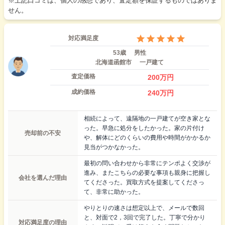
※上記口コミは、個人の感想であり、査定額を保証するものではありま
せん。
対応満足度
53歳
男性
北海道函館市
一戸建て
査定価格
200
万円
成約価格
240
万円
相続によって、遠隔地の一戸建てが空き家とな
った。早急に処分をしたかった。家の片付け
売却前の不安
や、解体にどのくらいの費用や時間がかかるか
見当がつかなかった。
最初の問い合わせから非常にテンポよく交渉が
進み、またこちらの必要な事項も親身に把握し
会社を選んだ理由
てくださった。買取方式を提案してくださっ
て、非常に助かった。
やりとりの速さは想定以上で、メールで数回
と、対面で2，3回で完了した。丁寧で分かり
対応満足度の理由