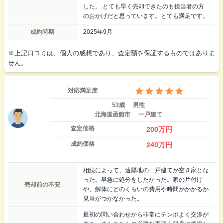
した。 とても早く売却できたのも担当者の方
のおかげだと思っています。とても満足です。
成約時期
2025年9月
※上記口コミは、個人の感想であり、査定額を保証するものではありま
せん。
対応満足度
53歳
男性
北海道函館市
一戸建て
査定価格
200
万円
成約価格
240
万円
相続によって、遠隔地の一戸建てが空き家とな
った。早急に処分をしたかった。家の片付け
売却前の不安
や、解体にどのくらいの費用や時間がかかるか
見当がつかなかった。
最初の問い合わせから非常にテンポよく交渉が