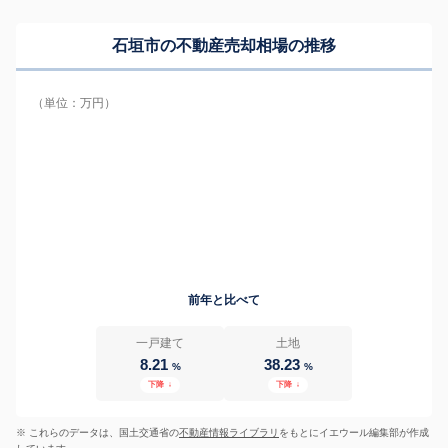
石垣市の
不動産売却相場の推移
（単位：万円）
前年と比べて
一戸建て
土地
8.21
38.23
%
%
下降
↓
下降
↓
※ これらのデータは、国土交通省の
不動産情報ライブラリ
をもとにイエウール編集部が作成