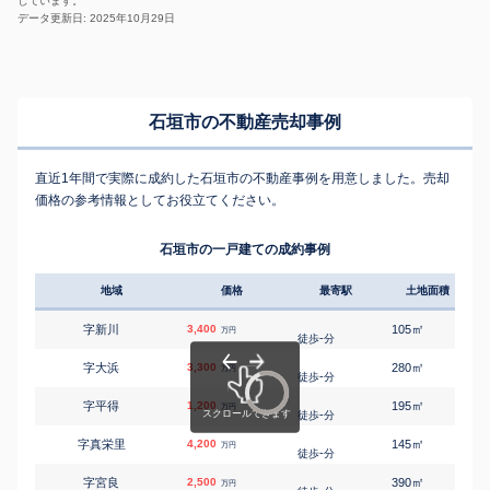
しています。
データ更新日: 2025年10月29日
石垣市の不動産売却事例
直近1年間で実際に成約した石垣市の不動産事例を用意しました。売却
価格の参考情報としてお役立てください。
石垣市の一戸建ての成約事例
地域
価格
最寄駅
土地面積
延床
㎡
㎡
字新川
3,400
105
75
万円
-
徒歩
分
㎡
㎡
字大浜
3,300
280
155
万円
-
徒歩
分
㎡
㎡
字平得
1,200
195
45
万円
-
徒歩
分
㎡
㎡
字真栄里
4,200
145
100
万円
-
徒歩
分
㎡
㎡
字宮良
2,500
390
100
万円