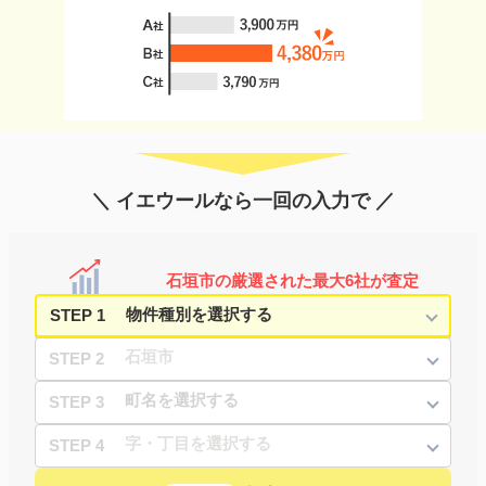
＼ イエウールなら一回の入力で ／
石垣市の厳選された最大6社が査定
STEP 1
STEP 2
STEP 3
STEP 4