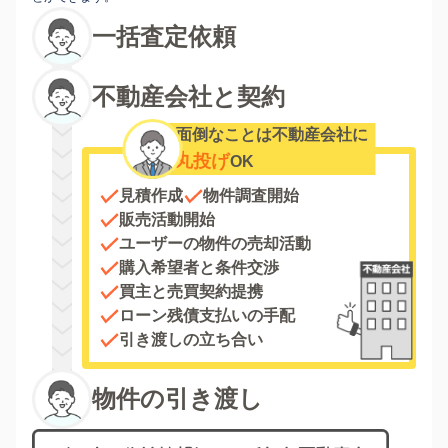
一括査定依頼
不動産会社と契約
面倒なことは不動産会社に
丸投げ
OK
見積作成
物件調査開始
販売活動開始
ユーザーの物件の売却活動
購入希望者と条件交渉
買主と売買契約提携
ローン残債支払いの手配
引き渡しの立ち合い
物件の引き渡し