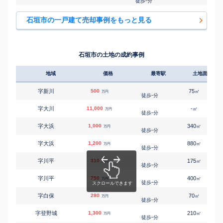
-
徒歩
分
石垣市の一戸建て売却事例をもっと見る
石垣市の土地の成約事例
地域
価格
最寄駅
土地面積
字新川
500
75
㎡
万円
-
徒歩
分
字大川
11,000
-
㎡
万円
-
徒歩
分
字大浜
1,000
340
㎡
万円
-
徒歩
分
字大浜
1,200
880
㎡
万円
-
徒歩
分
字川平
310
175
㎡
万円
-
徒歩
分
字川平
750
400
㎡
万円
-
徒歩
分
字白保
280
70
㎡
万円
-
徒歩
分
字登野城
1,300
210
㎡
万円
-
徒歩
分