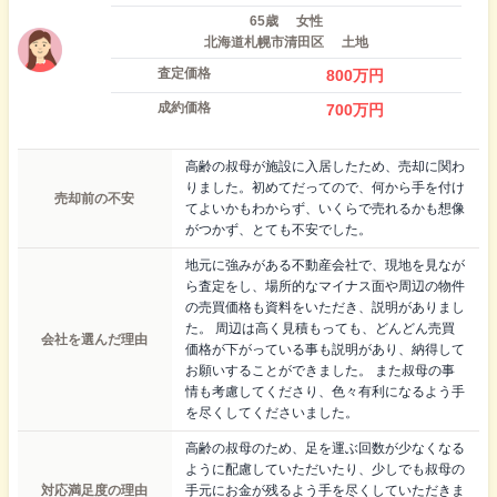
65歳
女性
北海道札幌市清田区
土地
査定価格
800
万円
成約価格
700
万円
高齢の叔母が施設に入居したため、売却に関わ
りました。初めてだってので、何から手を付け
売却前の不安
てよいかもわからず、いくらで売れるかも想像
がつかず、とても不安でした。
地元に強みがある不動産会社で、現地を見なが
ら査定をし、場所的なマイナス面や周辺の物件
の売買価格も資料をいただき、説明がありまし
た。 周辺は高く見積もっても、どんどん売買
会社を選んだ理由
価格が下がっている事も説明があり、納得して
お願いすることができました。 また叔母の事
情も考慮してくださり、色々有利になるよう手
を尽くしてくださいました。
高齢の叔母のため、足を運ぶ回数が少なくなる
ように配慮していただいたり、少しでも叔母の
対応満足度の理由
手元にお金が残るよう手を尽くしていただきま