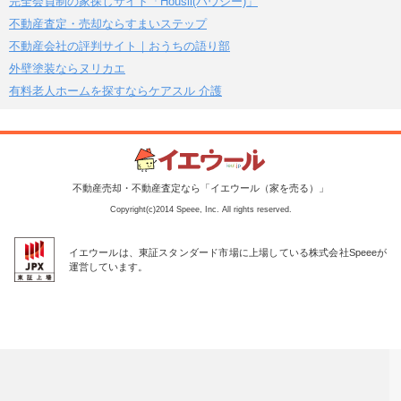
完全会員制の家探しサイト「Housii(ハウシー)」
不動産査定・売却ならすまいステップ
不動産会社の評判サイト｜おうちの語り部
外壁塗装ならヌリカエ
有料老人ホームを探すならケアスル 介護
不動産売却・不動産査定なら「イエウール（家を売る）」
Copyright(c)2014 Speee, Inc. All rights reserved.
イエウールは、東証スタンダード市場に上場している株式会社Speeeが
運営しています。