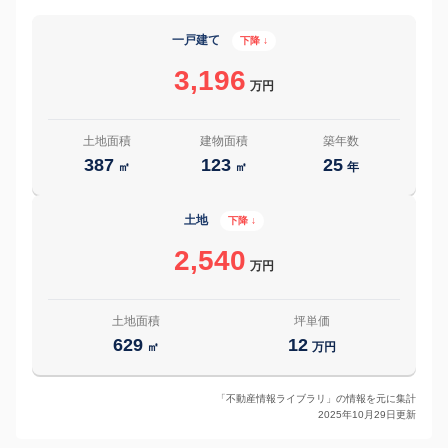
一戸建て
下降 ↓
3,196
万円
土地面積
建物面積
築年数
387
123
25
㎡
㎡
年
土地
下降 ↓
2,540
万円
土地面積
坪単価
629
12
㎡
万円
「不動産情報ライブラリ」の情報を元に集計
2025年10月29日更新