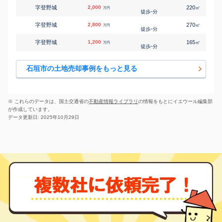
字登野城
2,000
220
㎡
万円
-
徒歩
分
字登野城
2,800
270
㎡
万円
-
徒歩
分
字登野城
1,200
165
㎡
万円
-
徒歩
分
字名蔵
5,000
-
㎡
万円
-
徒歩
分
石垣市の土地売却事例をもっと見る
字野底
1,000
690
㎡
万円
-
徒歩
分
浜崎町
6,300
590
㎡
万円
-
徒歩
分
※ これらのデータは、国土交通省の
不動産情報ライブラリ
の情報をもとにイエウール編集部
が作成しています。
字真栄里
18,000
-
㎡
万円
-
徒歩
分
データ更新日: 2025年10月29日
字真栄里
1,200
230
㎡
万円
-
徒歩
分
字真栄里
1,200
180
㎡
万円
-
徒歩
分
字宮良
1,100
460
㎡
万円
-
徒歩
分
字宮良
1,000
330
㎡
万円
-
徒歩
分
字宮良
420
210
㎡
万円
-
徒歩
分
字宮良
3,000
860
㎡
万円
-
徒歩
分