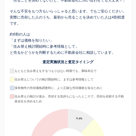
「売ることを決めてないけど、不動産会社に問い合わせても大丈夫？」
そんな不安をもつ方もいらっしゃると思います。でもご安心ください。
実際に売却した人のうち、最初から売ることを決めていた人は4割程度
です。
約6割の人は
「まずは価格を知りたい」
「住み替え検討開始時に参考情報として」
と売るかどうかを判断するために不動産会社に相談しています。
査定実施状況と査定タイミング
もともと住み替えをするつもりはない時期でも、興味本位で
住み替えについての検討開始時に、まずは参考情報として
保有物件の売却価格調査時に、より正確な売却価格を知るために
住み替えの検討が進み、売却する気持ちになったところで、売却を依頼する不動
産会社を決めるため