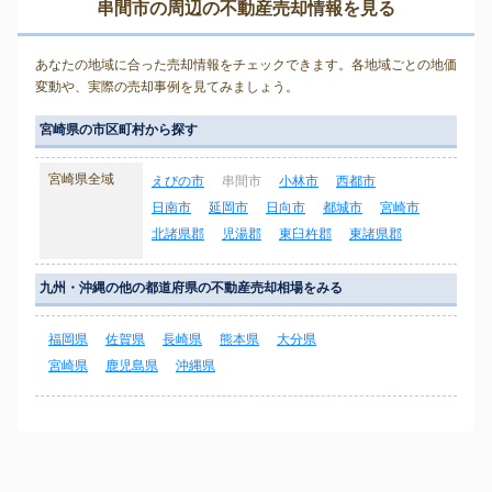
串間市の周辺の不動産売却情報を見る
あなたの地域に合った売却情報をチェックできます。各地域ごとの地価
変動や、実際の売却事例を見てみましょう。
宮崎県の市区町村から探す
宮崎県全域
えびの市
串間市
小林市
西都市
日南市
延岡市
日向市
都城市
宮崎市
北諸県郡
児湯郡
東臼杵郡
東諸県郡
九州・沖縄の他の都道府県の不動産売却相場をみる
福岡県
佐賀県
長崎県
熊本県
大分県
宮崎県
鹿児島県
沖縄県