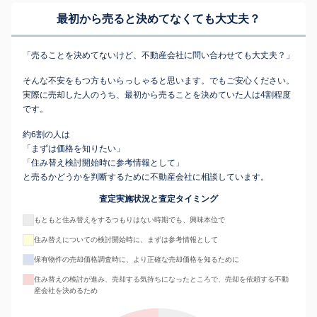
最初から売ると決めてなくても
大丈夫？
「売ることを決めてないけど、不動産会社に問い合わせても大丈夫？」
そんな不安をもつ方もいらっしゃると思います。でもご安心ください。
実際に売却した人のうち、最初から売ることを決めていた人は4割程度
です。
約6割の人は
「まずは価格を知りたい」
「住み替え検討開始時に参考情報として」
と売るかどうかを判断するために不動産会社に相談しています。
査定実施状況と査定タイミング
もともと住み替えをするつもりはない時期でも、興味本位で
住み替えについての検討開始時に、まずは参考情報として
保有物件の売却価格調査時に、より正確な売却価格を知るために
住み替えの検討が進み、売却する気持ちになったところで、売却を依頼する不動
産会社を決めるため