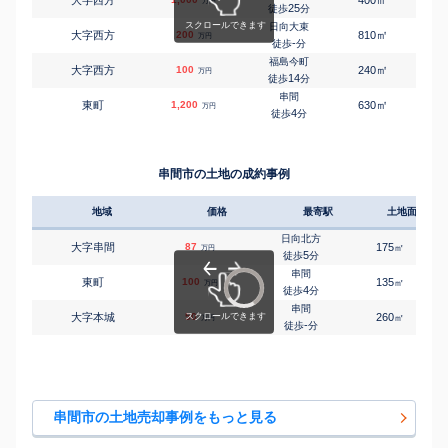
万円
25
徒歩
分
日向大束
㎡
㎡
大字西方
200
810
75
万円
-
徒歩
分
福島今町
㎡
㎡
大字西方
100
240
240
万円
14
徒歩
分
串間
㎡
㎡
東町
1,200
630
145
万円
4
徒歩
分
串間市の土地の成約事例
地域
価格
最寄駅
土地面積
日向北方
大字串間
87
175
㎡
万円
5
徒歩
分
串間
東町
100
135
㎡
万円
4
徒歩
分
串間
大字本城
50
260
㎡
万円
-
徒歩
分
串間市の土地売却事例をもっと見る