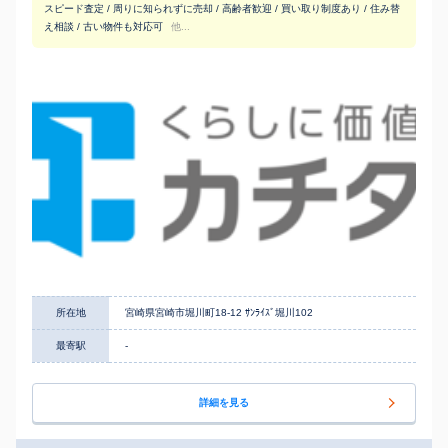
スピード査定 / 周りに知られずに売却 / 高齢者歓迎 / 買い取り制度あり / 住み替
え相談 / 古い物件も対応可
他...
所在地
宮崎県宮崎市堀川町18-12 ｻﾝﾗｲｽﾞ堀川102
最寄駅
-
詳細を見る