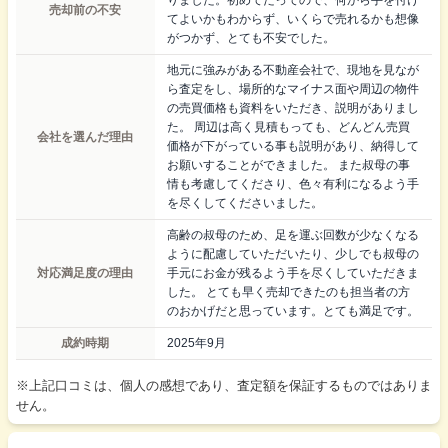
売却前の不安
てよいかもわからず、いくらで売れるかも想像
がつかず、とても不安でした。
地元に強みがある不動産会社で、現地を見なが
ら査定をし、場所的なマイナス面や周辺の物件
の売買価格も資料をいただき、説明がありまし
た。 周辺は高く見積もっても、どんどん売買
会社を選んだ理由
価格が下がっている事も説明があり、納得して
お願いすることができました。 また叔母の事
情も考慮してくださり、色々有利になるよう手
を尽くしてくださいました。
高齢の叔母のため、足を運ぶ回数が少なくなる
ように配慮していただいたり、少しでも叔母の
対応満足度の理由
手元にお金が残るよう手を尽くしていただきま
した。 とても早く売却できたのも担当者の方
のおかげだと思っています。とても満足です。
成約時期
2025年9月
※上記口コミは、個人の感想であり、査定額を保証するものではありま
せん。