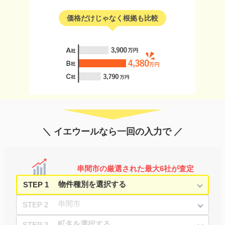
価格だけじゃなく根拠も比較
＼ イエウールなら一回の入力で ／
串間市の厳選された最大6社が査定
STEP 1
STEP 2
STEP 3