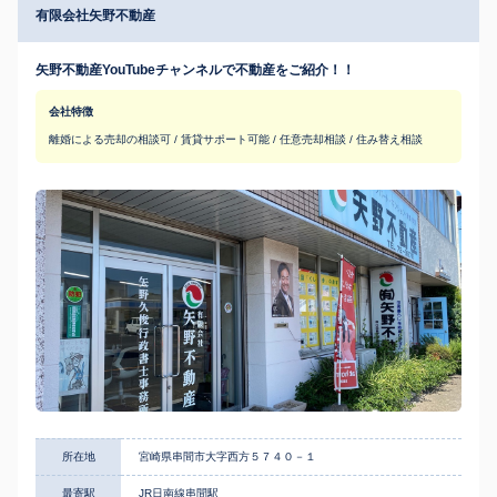
有限会社矢野不動産
矢野不動産YouTubeチャンネルで不動産をご紹介！！
会社特徴
離婚による売却の相談可 / 賃貸サポート可能 / 任意売却相談 / 住み替え相談
所在地
宮崎県串間市大字西方５７４０－１
最寄駅
JR日南線串間駅