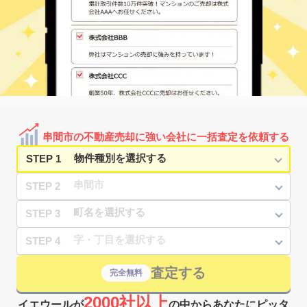
串間市の不動産売却に強い会社に一括査定を依頼する
STEP 1
STEP 2
STEP 3
STEP 4
査定する
完全無料
2000社以上
イエウールが
の中からあなたにピッタ