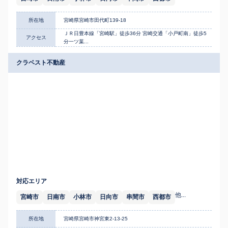
所在地
宮崎県宮崎市田代町139-18
ＪＲ日豊本線「宮崎駅」徒歩36分 宮崎交通「小戸町南」徒歩5
アクセス
分一ツ葉...
クラベスト不動産
対応エリア
他...
宮崎市
日南市
小林市
日向市
串間市
西都市
所在地
宮崎県宮崎市神宮東2-13-25