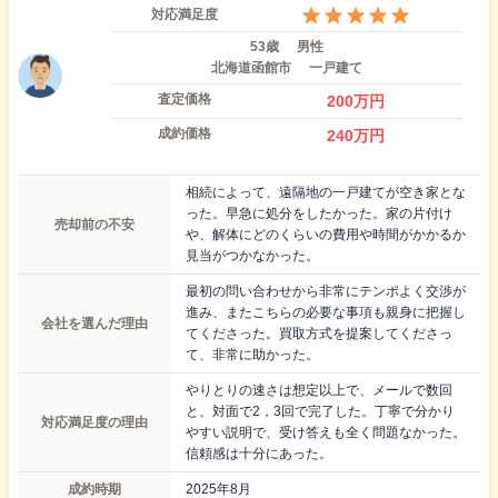
対応満足度
53歳
男性
北海道函館市
一戸建て
査定価格
200
万円
成約価格
240
万円
相続によって、遠隔地の一戸建てが空き家とな
った。早急に処分をしたかった。家の片付け
売却前の不安
や、解体にどのくらいの費用や時間がかかるか
見当がつかなかった。
最初の問い合わせから非常にテンポよく交渉が
進み、またこちらの必要な事項も親身に把握し
会社を選んだ理由
てくださった。買取方式を提案してくださっ
て、非常に助かった。
やりとりの速さは想定以上で、メールで数回
と、対面で2，3回で完了した。丁寧で分かり
対応満足度の理由
やすい説明で、受け答えも全く問題なかった。
信頼感は十分にあった。
成約時期
2025年8月