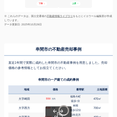
下降
↓
上昇
↑
※ これらのデータは、国土交通省の
不動産情報ライブラリ
をもとにイエウール編集部が作成
しています。
データ更新日: 2025年10月29日
串間市の不動産売却事例
直近1年間で実際に成約した串間市の不動産事例を用意しました。売却
価格の参考情報としてお役立てください。
串間市の一戸建ての成約事例
地域
価格
最寄駅
土地面積
延床
福島今町
㎡
㎡
大字崎田
550
470
-
万円
-
徒歩
分
串間
㎡
㎡
大字西方
830
700
150
万円
12
徒歩
分
日向北方
㎡
㎡
大字西方
1,000
400
120