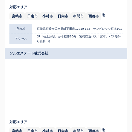
対応エリア
他...
宮崎市
日南市
小林市
日向市
串間市
西都市
所在地
宮崎県宮崎市佐土原町下田島12219-133 サンビレッジ宮本101
JR「佐土原駅」から徒歩20分 宮崎交通バス「宮本」バス停か
アクセス
ら徒歩3分
ソルエステート株式会社
対応エリア
他...
宮崎市
日南市
小林市
日向市
串間市
西都市