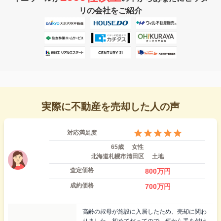
リの会社をご紹介
実際に不動産を売却した人の声
対応満足度
65歳
女性
北海道札幌市清田区
土地
査定価格
800
万円
成約価格
700
万円
高齢の叔母が施設に入居したため、売却に関わ
りました。初めてだってので、何から手を付け