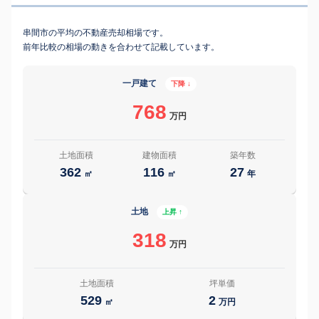
串間市の平均の不動産売却相場です。
前年比較の相場の動きを合わせて記載しています。
一戸建て
下降 ↓
768
万円
土地面積
建物面積
築年数
362
116
27
㎡
㎡
年
土地
上昇 ↑
318
万円
土地面積
坪単価
529
2
㎡
万円