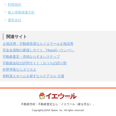
利用規約
個人情報保護方針
運営会社
関連サイト
土地活用・不動産投資ならイエウール土地活用
完全会員制の家探しサイト「Housii(ハウシー)」
不動産査定・売却ならすまいステップ
不動産会社の評判サイト｜おうちの語り部
外壁塗装ならヌリカエ
有料老人ホームを探すならケアスル 介護
不動産売却・不動産査定なら「イエウール（家を売る）」
Copyright(c)2014 Speee, Inc. All rights reserved.