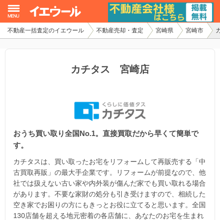
不動産一括査定のイエウール
不動産売却・査定
宮崎県
宮崎市
イエウール加盟希望の不動産会社様
初めての方へ
カチタス 宮崎店
不動産売却の流れ
不動産の売却・一括査定
おうち買い取り全国No.1。直接買取だから早くて簡単で
家査定シミュレーター
す。
お問い合わせ
カチタスは、買い取ったお宅をリフォームして再販売する「中
古買取再販」の最大手企業です。リフォームが前提なので、他
社では扱えない古い家や内外装が傷んだ家でも買い取れる場合
があります。不要な家財の処分も引き受けますので、相続した
空き家でお困りの方にもきっとお役に立てると思います。全国
130店舗を超える地元密着の各店舗に、あなたのお宅を生まれ