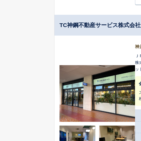
TC神鋼不動産サービス株式会
神
Ｊ
株
ッ
付