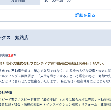
営業時間
10：00～19：00
詳細を見る
ングス 姫路店
19
却実績
件
頼と安心の株式会社フロンティア住宅販売に売却はお任せください。
路市での不動産売却は、単なる取引ではなく、お客様の大切な資産と未来に
ールディングス姫路店は、「人生を豊かにする」という理念のもと、売却の
りに合わせたご提案をいたします。 私たちは不動産仲介にとどまらない「暮らしの総合商社」として、不動産売却
もちろん、リフォームや保険、自動車のことまで、お客様の生活設計をまと
内にはファイナンシャル・プランニング技能士や住宅ローンアドバイザーと
会社特徴
。「これからどのような暮らしをしたいか」「そのための資金計画はどうす
スピード査定 / スピード査定（最短即日） / 周りに知られずに売却 / 不動産相
や税金の問題まで、不動産の専門家として、また人生の伴走者として、より
齢者歓迎 / 税金・法律の相談可 / インスペクション相談 / リフォーム・建築相
、全国規模の不動産ネットワークで評価されてきた実績と、10年以上赤字決