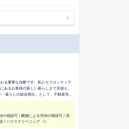
関わる重要な決断です。私たちフロンティア
先にあるお客様の新しい暮らしまで見据え、
めてお手伝いできるのが私たちの特長です。
いった資格を持つ専門家が在籍しておりま
れば良いか」といったご相談から、複雑な相
続の相談可 / 離婚による売却の相談可 / 高
良い道筋を一緒に考えます。グループとし
談 / ハウスクリーニング
他...
算のない安定した経営基盤も、お客様の大切