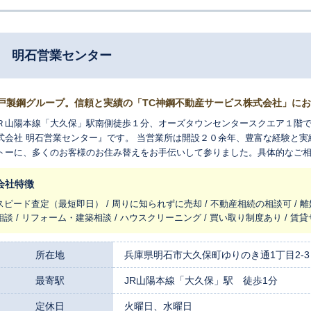
社 明石営業センター
戸製鋼グループ。信頼と実績の「TC神鋼不動産サービス株式会社」に
Ｒ山陽本線「大久保」駅南側徒歩１分、オーズタウンセンタースクエア１階で
式会社 明石営業センター』です。 当営業所は開設２０余年、豊富な経験と
トーに、多くのお客様のお住み替えをお手伝いして参りました。具体的なご
け下さい。スタッフ一同、皆様のご来店を心よりお待ちしております。
会社特徴
スピード査定（最短即日） / 周りに知られずに売却 / 不動産相続の相談可 / 
相談 / リフォーム・建築相談 / ハウスクリーニング / 買い取り制度あり / 賃
所在地
兵庫県明石市大久保町ゆりのき通1丁目2-3
最寄駅
JR山陽本線「大久保」駅 徒歩1分
定休日
火曜日、水曜日