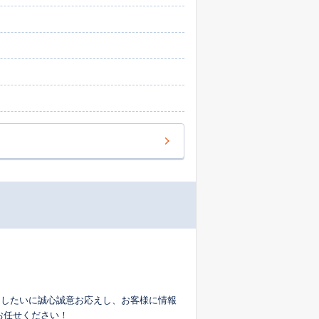
た個室で承り、「ご近所に知られずに売却し
完備し、女性スタッフも在籍しておりますの
、土日祝日も休まず営業し、インターネット
」もご用意しております。これにより、計画
わせた選択肢をご提案いたします。 不動
お気軽にご相談ください。
ムしたいに誠心誠意お応えし、お客様に情報
お任せください！