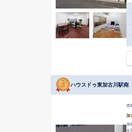
な資産
客
た
で
を通
く
的
産
ハウスドゥ東加古川駅南
売
加
当
を