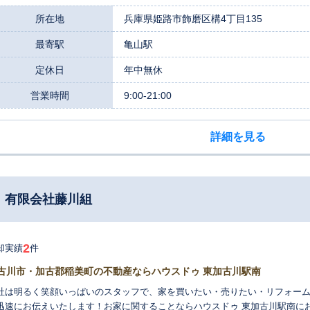
をお預かりする上での信頼の証と考えております。 姫路市飾磨区に拠点を置き、地域情報に精通したスタッフが、お
様一人ひとりのご事情に深く寄り添います。ご相談はプライバシーに配慮し
所在地
兵庫県姫路市飾磨区構4丁目135
い」といったご要望にも柔軟に対応いたします。店内にはキッズスペースを
最寄駅
亀山駅
、ご家族皆様で安心してご来店ください。また、お仕事で忙しい方のために
じたご相談や夜間の対応、店舗への送迎サービスも行っております。 売却方法も、一般的な仲介による売却だけでな
定休日
年中無休
、もし一定期間で売却に至らなかった場合の不安を和らげる「買取保証制度
な資金化やスムーズなお住み替えの実現をお手伝いします。お客様のご状況に合
営業時間
9:00-21:00
売却に関するお悩みやご不安は、どんな些細なことでも構いません。まずは
詳細を見る
 有限会社藤川組
2
却実績
件
古川市・加古郡稲美町の不動産ならハウスドゥ 東加古川駅南
社は明るく笑顔いっぱいのスタッフで、家を買いたい・売りたい・リフォー
迅速にお伝えいたします！お家に関することならハウスドゥ 東加古川駅南に