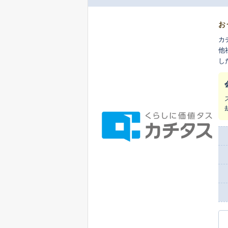
お
カ
他
し
ま