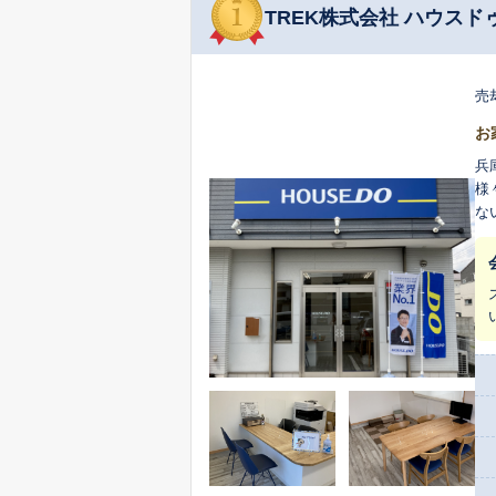
TREK株式会社 ハウスド
売
お
兵
様
な
ご提
そ
だ
処
に
できます。 私たちが何よりも大
の
て
な対
す
談