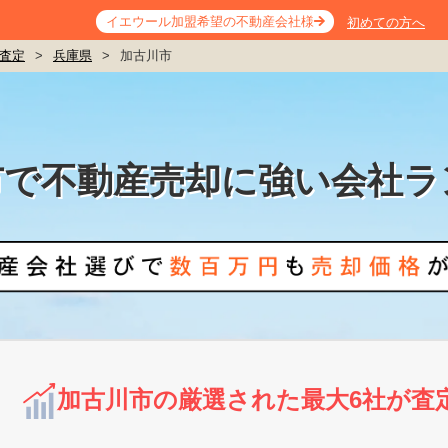
イエウール加盟希望の不動産会社様
初めての方へ
査定
>
兵庫県
>
加古川市
市で不動産売却に強い会社ラ
加古川市の厳選された最大6社が査