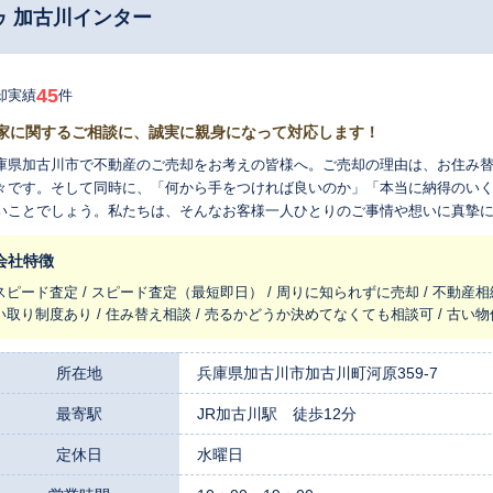
ゥ 加古川インター
45
却実績
件
家に関するご相談に、誠実に親身になって対応します！
庫県加古川市で不動産のご売却をお考えの皆様へ。ご売却の理由は、お住み
々です。そして同時に、「何から手をつければ良いのか」「本当に納得のい
いことでしょう。私たちは、そんなお客様一人ひとりのご事情や想いに真摯
案する地域密着の不動産パートナー、ハウスドゥ加古川インターです。 当社の大きな特徴は、不動産売却だけでなく、
の後の解体や家財処分まで一括してご相談いただけることです。関連会社に
会社特徴
古い家だけど、このまま売れるのだろうか」「建物の状態を考えると、更地
スピード査定 / スピード査定（最短即日） / 周りに知られずに売却 / 不動産相
分が大変で…」といったお悩みも、私たちにまとめてお任せいただけます。 
い取り制度あり / 住み替え相談 / 売るかどうか決めてなくても相談可 / 古い
なることで、お客様の手間や精神的なご負担の軽減につながるだけでなく、
切にしているのは、お客様との対話です。 無理な営業活動は一切行いません。まずはお客様
ご要望やご不安な点をじっくりとお伺いし、売却という選択肢がお客様にと
所在地
兵庫県加古川市加古川町河原359-7
いただきます。 全国に広がるハウスドゥの情報網を活かした情報力と、地元
最寄駅
JR加古川駅 徒歩12分
応力をあわせ、ご納得いただけるお取引の実現に全力を尽くします。 ご売却は、お客様の人生における大切な決断で
。 まずは第一歩として、お客様のお話をお聞かせいただくことから始めさせ
定休日
水曜日
だけでも心より歓迎いたします。是非お気軽にご相談ください。