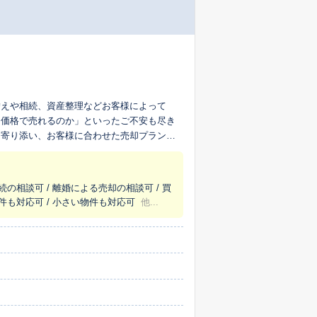
替えや相続、資産整理などお客様によって
く価格で売れるのか」といったご不安も尽き
に寄り添い、お客様に合わせた売却プランを
解体業の専門チームがいるため、「長年住ん
にして売却したい」「家の中に残った荷物の
続の相談可 / 離婚による売却の相談可 / 買
売却から解体、不用品の整理まで窓口が一つ
物件も対応可 / 小さい物件も対応可
他...
費用面でのご相談もスムーズに進めることが
って本当に良いものなのかを一緒に考えさせ
を知り尽くした地域店ならではのきめ細やか
てください。査定のご依頼はもちろん、ご相