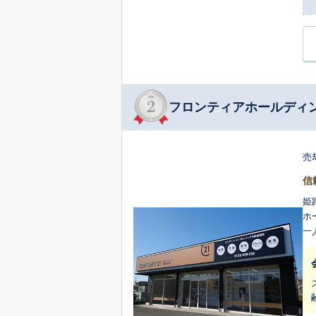
フロンティアホールディ
売
信
姫
ホ
一人ひと
は
店
す
続
て