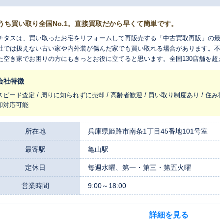
うち買い取り全国No.1。直接買取だから早くて簡単です。
チタスは、買い取ったお宅をリフォームして再販売する「中古買取再販」の
社では扱えない古い家や内外装が傷んだ家でも買い取れる場合があります。
た空き家でお困りの方にもきっとお役に立てると思います。全国130店舗を
れ変わらせ、長く住みつなぐお手伝いをさせてください。
会社特徴
スピード査定 / 周りに知られずに売却 / 高齢者歓迎 / 買い取り制度あり / 住み
却対応可能
所在地
兵庫県姫路市南条1丁目45番地101号室
最寄駅
亀山駅
定休日
毎週水曜、第一・第三・第五火曜
営業時間
9:00～18:00
詳細を見る