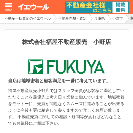
不動産一括査定のイエウール
不動産売却・査定
兵庫県
小野市
イエウール加盟希望の不動産会社様
初めての方へ
株式会社福屋不動産販売 小野店
不動産売却の流れ
不動産の売却・一括査定
当店は地域密着と顧客満足を一番に考えています。
家査定シミュレーター
福屋不動産販売小野店ではスタッフ全員がお客様に満足してい
お問い合わせ
ただくことを最優先に考え日々業務に励んでいます。地域密着
をモットーに、売買が問題なくスムーズに進めることが出来る
ように今後も更に精進して参りますので宜しくお願い致しま
す。 不動産売買に関しての相談・疑問等があればどんなこと
でもお気軽にご相談下さい。