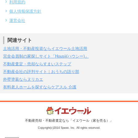
利用規約
個人情報保護方針
運営会社
関連サイト
土地活用・不動産投資ならイエウール土地活用
完全会員制の家探しサイト「Housii(ハウシー)」
不動産査定・売却ならすまいステップ
不動産会社の評判サイト｜おうちの語り部
外壁塗装ならヌリカエ
有料老人ホームを探すならケアスル 介護
不動産売却・不動産査定なら「イエウール（家を売る）」
Copyright(c)2014 Speee, Inc. All rights reserved.