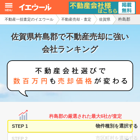
杵島郡
不動産一括査定のイエウール
不動産売却・査定
佐賀県
イエウール加盟希望の不動産会社様
佐賀県杵島郡で不動産売却に強い
初めての方へ
会社ランキング
不動産売却の流れ
不動産の売却・一括査定
家査定シミュレーター
お問い合わせ
杵島郡の厳選された最大6社が査定
STEP 1
STEP 2