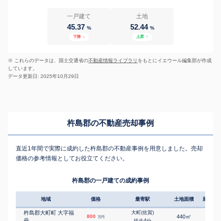
一戸建て
土地
45.37
52.44
%
%
下降
↓
上昇
↑
※ これらのデータは、国土交通省の
不動産情報ライブラリ
をもとにイエウール編集部が作成
しています。
データ更新日: 2025年10月29日
杵島郡の不動産売却事例
直近1年間で実際に成約した杵島郡の不動産事例を用意しました。売却
価格の参考情報としてお役立てください。
杵島郡の一戸建ての成約事例
地域
価格
最寄駅
土地面積
延床面
杵島郡大町町 大字福
大町(佐賀)
㎡
㎡
800
440
130
万円
母
4
徒歩
分