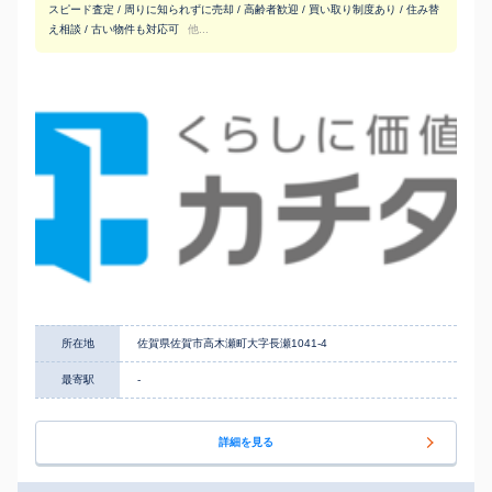
スピード査定 / 周りに知られずに売却 / 高齢者歓迎 / 買い取り制度あり / 住み替
え相談 / 古い物件も対応可
他...
所在地
佐賀県佐賀市高木瀬町大字長瀬1041-4
最寄駅
-
詳細を見る