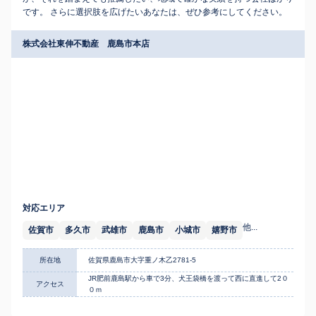
です。 さらに選択肢を広げたいあなたは、ぜひ参考にしてください。
株式会社東伸不動産 鹿島市本店
対応エリア
他...
佐賀市
多久市
武雄市
鹿島市
小城市
嬉野市
所在地
佐賀県鹿島市大字重ノ木乙2781-5
JR肥前鹿島駅から車で3分、犬王袋橋を渡って西に直進して2０
アクセス
０ｍ