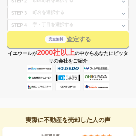
STEP 2
STEP 3
STEP 4
査定する
完全無料
2000社以上
イエウールが
の中からあなたにピッタ
リの会社をご紹介
実際に不動産を売却した人の声
対応満足度