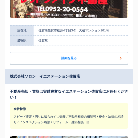
所在地
佐賀県佐賀市松原4丁目3-2 大蔵マンション101号
最寄駅
佐賀駅
詳細を見る
株式会社ソロン イエステーション佐賀店
不動産売却・買取は実績豊富なイエステーション佐賀店にお任せくださ
い！
会社特徴
スピード査定 / 周りに知られずに売却 / 不動産相続の相談可 / 税金・法律の相談
可 / インスペクション相談 / リフォーム・建築相談
他...