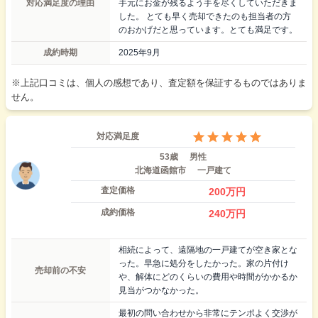
対応満足度の理由
手元にお金が残るよう手を尽くしていただきま
した。 とても早く売却できたのも担当者の方
のおかげだと思っています。とても満足です。
成約時期
2025年9月
※上記口コミは、個人の感想であり、査定額を保証するものではありま
せん。
対応満足度
53歳
男性
北海道函館市
一戸建て
査定価格
200
万円
成約価格
240
万円
相続によって、遠隔地の一戸建てが空き家とな
った。早急に処分をしたかった。家の片付け
売却前の不安
や、解体にどのくらいの費用や時間がかかるか
見当がつかなかった。
最初の問い合わせから非常にテンポよく交渉が