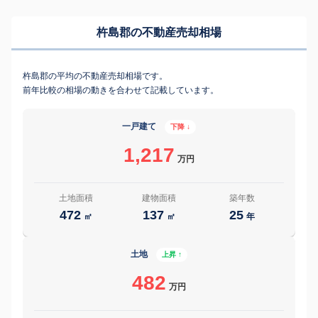
杵島郡の不動産売却相場
杵島郡の平均の不動産売却相場です。
前年比較の相場の動きを合わせて記載しています。
一戸建て
下降 ↓
1,217
万円
土地面積
建物面積
築年数
472
137
25
㎡
㎡
年
土地
上昇 ↑
482
万円