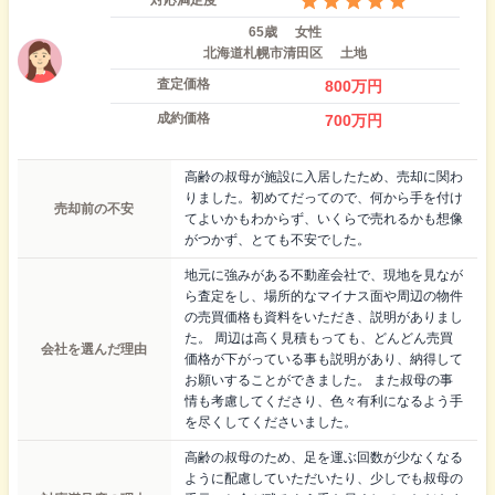
65歳
女性
北海道札幌市清田区
土地
査定価格
800
万円
成約価格
700
万円
高齢の叔母が施設に入居したため、売却に関わ
りました。初めてだってので、何から手を付け
売却前の不安
てよいかもわからず、いくらで売れるかも想像
がつかず、とても不安でした。
地元に強みがある不動産会社で、現地を見なが
ら査定をし、場所的なマイナス面や周辺の物件
の売買価格も資料をいただき、説明がありまし
た。 周辺は高く見積もっても、どんどん売買
会社を選んだ理由
価格が下がっている事も説明があり、納得して
お願いすることができました。 また叔母の事
情も考慮してくださり、色々有利になるよう手
を尽くしてくださいました。
高齢の叔母のため、足を運ぶ回数が少なくなる
ように配慮していただいたり、少しでも叔母の