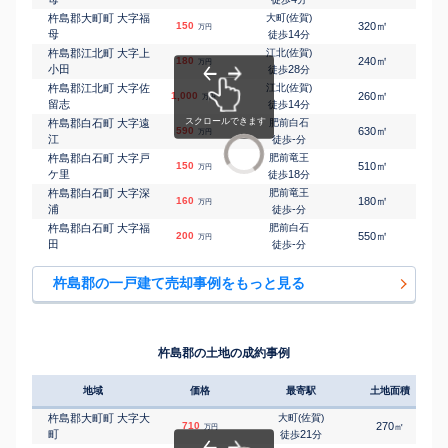
杵島郡大町町 大字福
大町(佐賀)
㎡
㎡
150
320
105
万円
母
14
徒歩
分
杵島郡江北町 大字上
江北(佐賀)
㎡
㎡
180
240
85
万円
小田
28
徒歩
分
杵島郡江北町 大字佐
江北(佐賀)
㎡
㎡
1,000
260
125
万円
留志
14
徒歩
分
杵島郡白石町 大字遠
肥前白石
㎡
㎡
590
630
155
万円
江
-
徒歩
分
杵島郡白石町 大字戸
肥前竜王
㎡
㎡
150
510
80
万円
ケ里
18
徒歩
分
杵島郡白石町 大字深
肥前竜王
㎡
㎡
160
180
85
万円
浦
-
徒歩
分
杵島郡白石町 大字福
肥前白石
㎡
㎡
200
550
85
万円
田
-
徒歩
分
杵島郡の一戸建て売却事例をもっと見る
杵島郡の土地の成約事例
地域
価格
最寄駅
土地面積
杵島郡大町町 大字大
大町(佐賀)
710
270
㎡
万円
町
21
徒歩
分