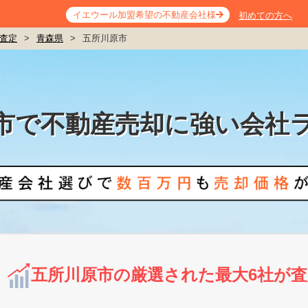
イエウール加盟希望の不動産会社様
初めての方へ
査定
>
青森県
>
五所川原市
市で不動産売却に強い会社
五所川原市の厳選された最大6社が査