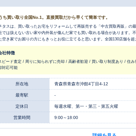
うち買い取り全国No.1。直接買取だから早くて簡単です。
チタスは、買い取ったお宅をリフォームして再販売する「中古買取再販」の
社では扱えない古い家や内外装が傷んだ家でも買い取れる場合があります。
た空き家でお困りの方にもきっとお役に立てると思います。全国130店舗を
れ変わらせ、長く住みつなぐお手伝いをさせてください。
会社特徴
スピード査定 / 周りに知られずに売却 / 高齢者歓迎 / 買い取り制度あり / 住み
却対応可能
所在地
青森県青森市沖館4丁目4-12
最寄駅
-
定休日
毎週水曜、第一・第三・第五火曜
営業時間
9:00～18:00
詳細を見る