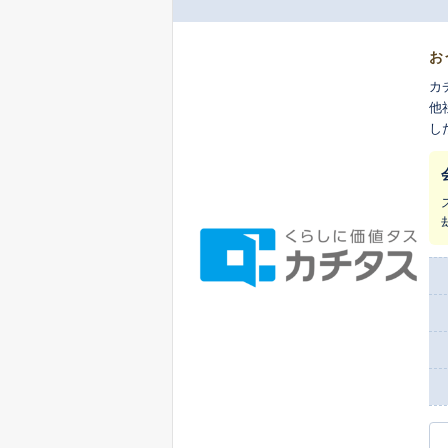
お
カ
他
し
ま