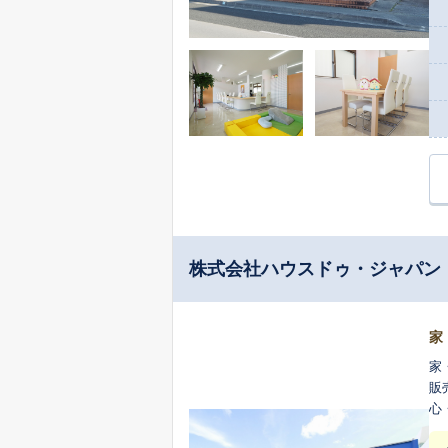
株式会社ハウスドゥ・ジャパン
家
家
販
心
動