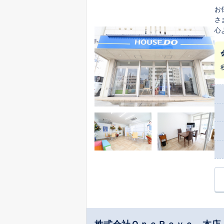
お
さ
心