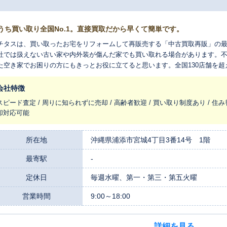
うち買い取り全国No.1。直接買取だから早くて簡単です。
チタスは、買い取ったお宅をリフォームして再販売する「中古買取再販」の
社では扱えない古い家や内外装が傷んだ家でも買い取れる場合があります。
た空き家でお困りの方にもきっとお役に立てると思います。全国130店舗を
れ変わらせ、長く住みつなぐお手伝いをさせてください。
会社特徴
スピード査定 / 周りに知られずに売却 / 高齢者歓迎 / 買い取り制度あり / 住み
却対応可能
所在地
沖縄県浦添市宮城4丁目3番14号 1階
最寄駅
-
定休日
毎週水曜、第一・第三・第五火曜
営業時間
9:00～18:00
詳細を見る