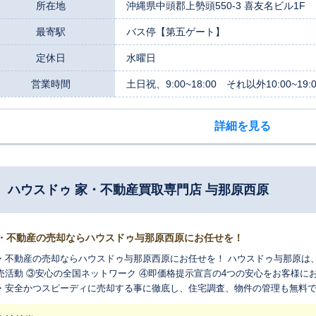
所在地
沖縄県中頭郡上勢頭550-3 喜友名ビル1F
最寄駅
バス停【第五ゲート】
定休日
水曜日
営業時間
土日祝、9:00~18:00 それ以外10:00~19:0
詳細を見る
 ハウスドゥ 家・不動産買取専門店 与那原西原
・不動産の売却ならハウスドゥ与那原西原にお任せを！
・不動産の売却ならハウスドゥ与那原西原にお任せを！ ハウスドゥ与那原は、
売活動 ③安心の全国ネットワーク ④即価格提示宣言の4つの安心をお客様に
・安全かつスピーディに売却する事に徹底し、住宅調査、物件の管理も無料
産売却をお考えのお客様は、是非ハウスドゥ与那原西原へご依頼ください！