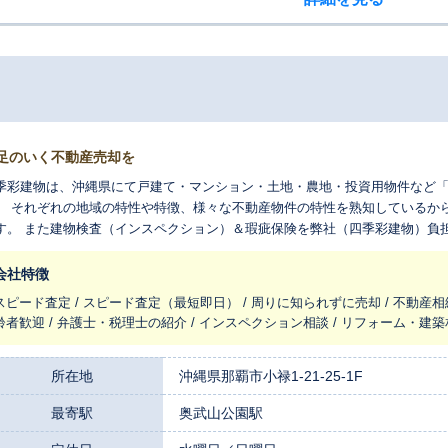
足のいく不動産売却を
季彩建物は、沖縄県にて戸建て・マンション・土地・農地・投資用物件など
。 それぞれの地域の特性や特徴、様々な不動産物件の特性を熟知しているか
す。 また建物検査（インスペクション）＆瑕疵保険を弊社（四季彩建物）負
消することにより、迅速かつ最大評価での売却が可能となります。
会社特徴
スピード査定 / スピード査定（最短即日） / 周りに知られずに売却 / 不動産相
齢者歓迎 / 弁護士・税理士の紹介 / インスペクション相談 / リフォーム・建築
所在地
沖縄県那覇市小禄1-21-25-1F
最寄駅
奥武山公園駅