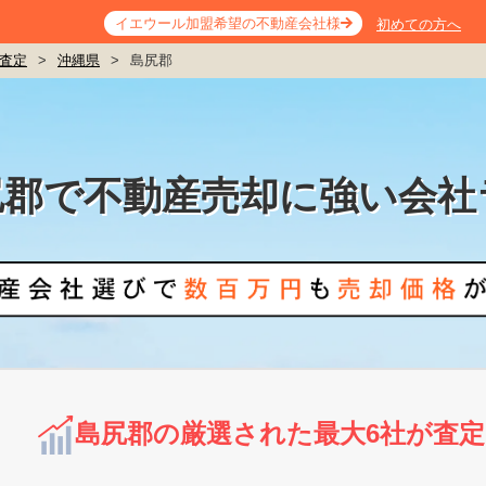
イエウール加盟希望の不動産会社様
初めての方へ
査定
>
沖縄県
>
島尻郡
尻郡で不動産売却に強い会社
島尻郡の厳選された最大6社が査定