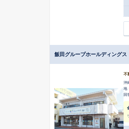
飯田グループホールディングス 
不
沖
地
回
ゾー
研