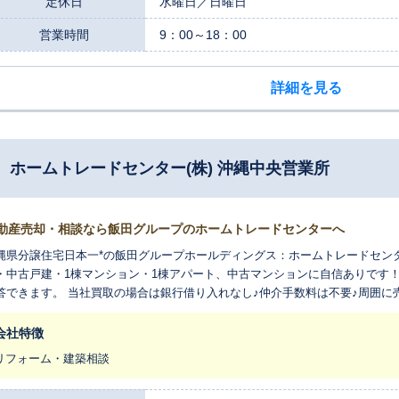
定休日
水曜日／日曜日
営業時間
9：00～18：00
詳細を見る
ホームトレードセンター(株) 沖縄中央営業所
動産売却・相談なら飯田グループのホームトレードセンターへ
縄県分譲住宅日本一*の飯田グループホールディングス：ホームトレードセン
・中古戸建・1棟マンション・1棟アパート、中古マンションに自信ありです
答できます。 当社買取の場合は銀行借り入れなし♪仲介手数料は不要♪周囲に売却
ト・中古民泊物件、積極買取中!! 是非、一度お問合せください。 ※分譲戸建住宅市場におけるシェア（2020年住宅産業
究所調べ）
会社特徴
リフォーム・建築相談