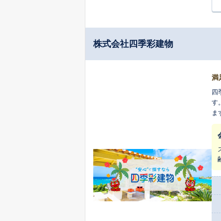
株式会社四季彩建物
満
四
す
ま
解