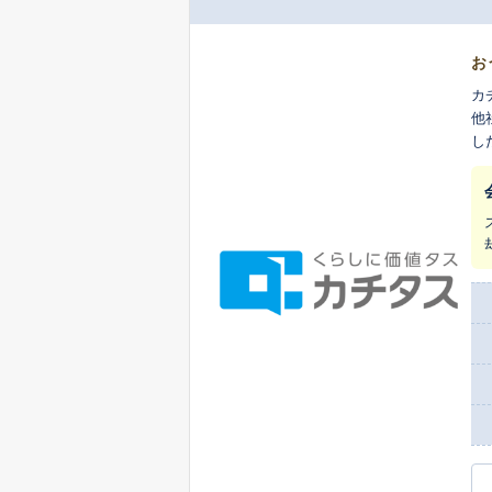
お
カ
他
し
ま