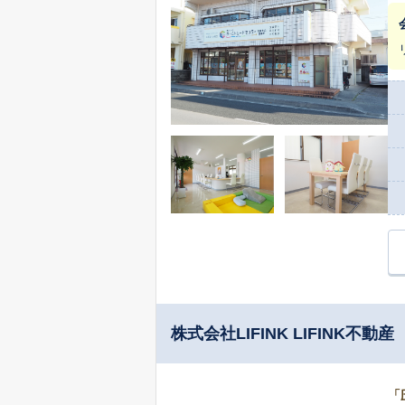
ゾー
研
株式会社LIFINK LIFINK不動産
「