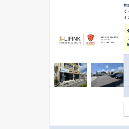
株
く
ミ
晴
て、知
産