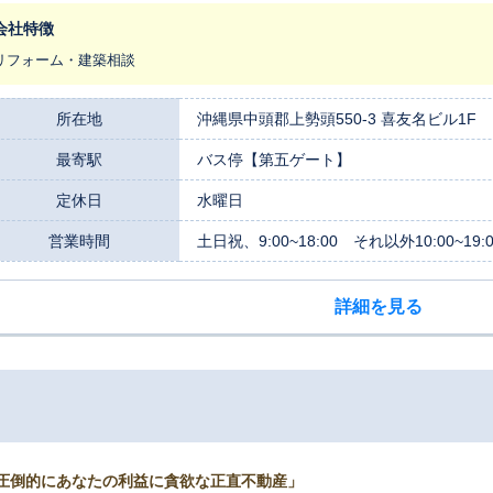
ト・中古民泊物件、積極買取中!! 是非、一度お問合せください。 ※分譲戸建住宅市場におけるシェア（2020年住宅産業
究所調べ）
会社特徴
リフォーム・建築相談
所在地
沖縄県中頭郡上勢頭550-3 喜友名ビル1F
最寄駅
バス停【第五ゲート】
定休日
水曜日
営業時間
土日祝、9:00~18:00 それ以外10:00~19:0
詳細を見る
圧倒的にあなたの利益に貪欲な正直不動産」