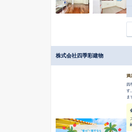
株式会社四季彩建物
満
四
す
ま
解