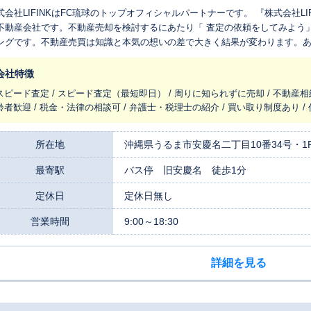
式会社LIFINKはFC琉球のトップオフィシャルパートナーです。 『株式会社LIFI
不動産会社です。不動産売却を検討するにあたり「 査定の依頼をしてみよう
ングです。不動産売買は知識と本気の想いの差で大きく結果が変わります。
らしいものにする為、弊社の知識と販売力を全てお伝え致します！売却する
識を得て家族で確定していくものです。 「想いで人と住まいを結ぶ」「圧倒的にあなたの利益に貪欲な正直不動
会社特徴
」 御縁に感謝。
スピード査定 / スピード査定（最短即日） / 周りに知られずに売却 / 不動産相
齢者歓迎 / 税金・法律の相談可 / 弁護士・税理士の紹介 / 買い取り制度あり /
所在地
沖縄県うるま市安慶名二丁目10番34号・1
最寄駅
バス停 旧安慶名 徒歩1分
定休日
定休日無し
営業時間
9:00～18:30
詳細を見る