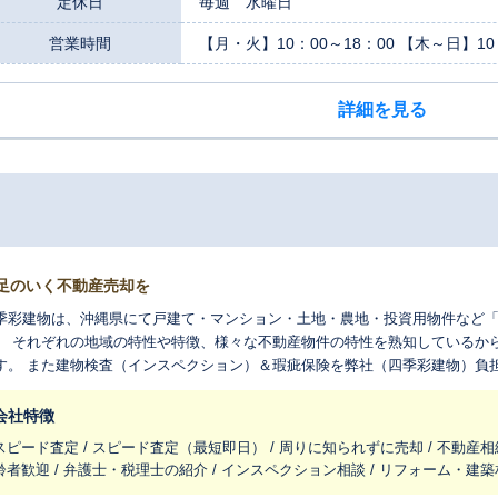
定休日
毎週 水曜日
営業時間
【月・火】10：00～18：00 【木～日】10
詳細を見る
足のいく不動産売却を
季彩建物は、沖縄県にて戸建て・マンション・土地・農地・投資用物件など
。 それぞれの地域の特性や特徴、様々な不動産物件の特性を熟知しているか
す。 また建物検査（インスペクション）＆瑕疵保険を弊社（四季彩建物）負
消することにより、迅速かつ最大評価での売却が可能となります。
会社特徴
スピード査定 / スピード査定（最短即日） / 周りに知られずに売却 / 不動産相
齢者歓迎 / 弁護士・税理士の紹介 / インスペクション相談 / リフォーム・建築