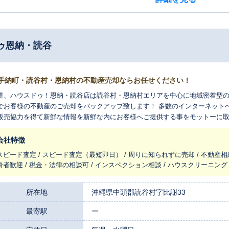
ゥ恩納・読谷
手納町・読谷村・恩納村の不動産売却ならお任せください！
達、ハウスドゥ！恩納・読谷店は読谷村・恩納村エリアを中心に地域密着型
でお客様の不動産のご売却をバックアップ致します！ 多数のインターネット
販売協力を得て新鮮な情報を新鮮な内にお客様へご提供する事をモットーに取り組んでおります
にお問合せ下さいませ！
会社特徴
スピード査定 / スピード査定（最短即日） / 周りに知られずに売却 / 不動産相
齢者歓迎 / 税金・法律の相談可 / インスペクション相談 / ハウスクリーニング
所在地
沖縄県中頭郡読谷村字比謝33
最寄駅
ー