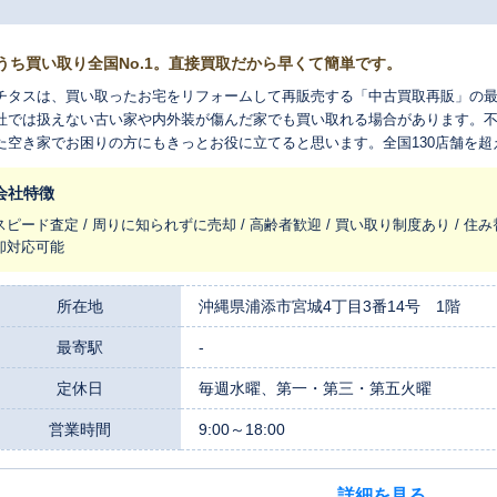
うち買い取り全国No.1。直接買取だから早くて簡単です。
チタスは、買い取ったお宅をリフォームして再販売する「中古買取再販」の
社では扱えない古い家や内外装が傷んだ家でも買い取れる場合があります。
た空き家でお困りの方にもきっとお役に立てると思います。全国130店舗を
れ変わらせ、長く住みつなぐお手伝いをさせてください。
会社特徴
スピード査定 / 周りに知られずに売却 / 高齢者歓迎 / 買い取り制度あり / 住み
却対応可能
所在地
沖縄県浦添市宮城4丁目3番14号 1階
最寄駅
-
定休日
毎週水曜、第一・第三・第五火曜
営業時間
9:00～18:00
詳細を見る