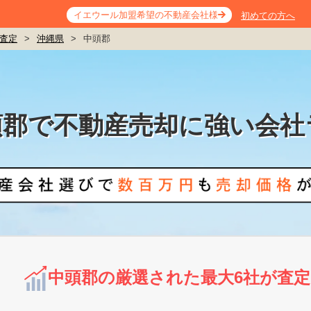
イエウール加盟希望の不動産会社様
初めての方へ
査定
>
沖縄県
>
中頭郡
頭郡で不動産売却に強い会社
中頭郡の厳選された最大6社が査定