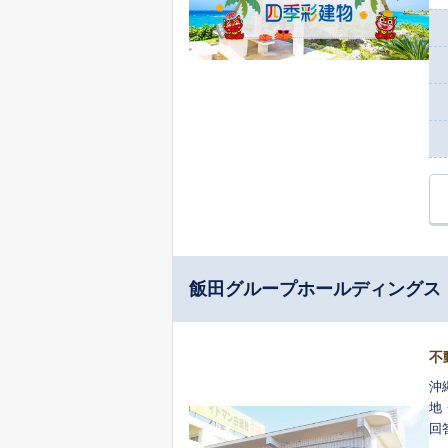
飯田グループホールディングス 
不
沖
地
回