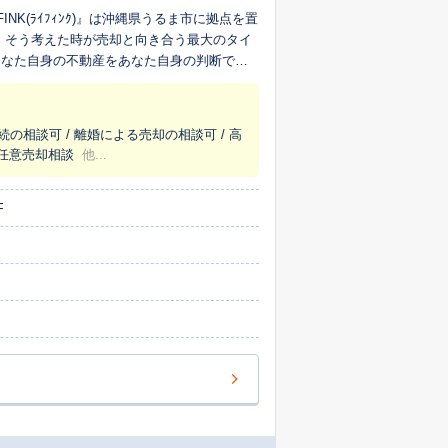
NK(ﾗｲﾌｨﾝｸ)』は沖縄県うるま市に拠点を置
」そう考えた時が売却と向き合う最大のタイ
あなた自身の不動産をあなた自身の判断で素
かしないかは不動産会社と打ち合わせをし
続の相談可 / 離婚による売却の相談可 / 高
 任意売却相談
他...
F