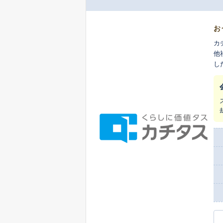
お
カ
他
し
ま