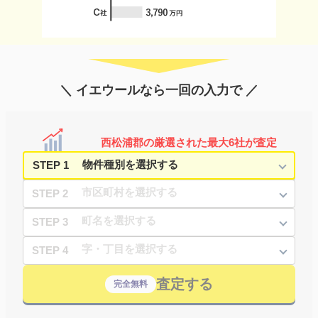
＼ イエウールなら一回の入力で ／
西松浦郡の厳選された最大6社が査定
STEP 1
STEP 2
STEP 3
STEP 4
査定する
完全無料