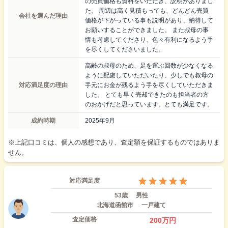
の売買価格も資料をいただき、説明がありまし
た。 周辺は高く見積もっても、どんどん売買
会社を選んだ理由
価格が下がっている事も説明があり、納得して
お願いすることができました。 また叔母の事
情も考慮してくださり、色々有利になるよう手
を尽くしてくださいました。
高齢の叔母のため、足を運ぶ回数が少なくなる
ように配慮していただいたり、少しでも叔母の
対応満足度の理由
手元にお金が残るよう手を尽くしていただきま
した。 とても早く売却できたのも担当者の方
のおかげだと思っています。とても満足です。
成約時期
2025年9月
※上記口コミは、個人の感想であり、査定額を保証するものではありま
せん。
対応満足度
53歳
男性
北海道函館市
一戸建て
査定価格
200
万円