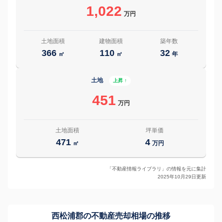
1,022
万円
土地面積
建物面積
築年数
366
110
32
㎡
㎡
年
土地
上昇 ↑
451
万円
土地面積
坪単価
471
4
㎡
万円
「不動産情報ライブラリ」の情報を元に集計
2025年10月29日更新
西松浦郡の
不動産売却相場の推移