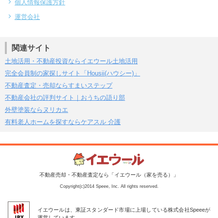
個人情報保護方針
運営会社
関連サイト
土地活用・不動産投資ならイエウール土地活用
完全会員制の家探しサイト「Housii(ハウシー)」
不動産査定・売却ならすまいステップ
不動産会社の評判サイト｜おうちの語り部
外壁塗装ならヌリカエ
有料老人ホームを探すならケアスル 介護
不動産売却・不動産査定なら「イエウール（家を売る）」
Copyright(c)2014 Speee, Inc. All rights reserved.
イエウールは、東証スタンダード市場に上場している株式会社Speeeが
運営しています。