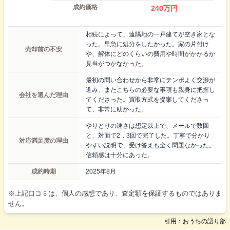
成約価格
240
万円
相続によって、遠隔地の一戸建てが空き家とな
った。早急に処分をしたかった。家の片付け
売却前の不安
や、解体にどのくらいの費用や時間がかかるか
見当がつかなかった。
最初の問い合わせから非常にテンポよく交渉が
進み、またこちらの必要な事項も親身に把握し
会社を選んだ理由
てくださった。買取方式を提案してくださっ
て、非常に助かった。
やりとりの速さは想定以上で、メールで数回
と、対面で2，3回で完了した。丁寧で分かり
対応満足度の理由
やすい説明で、受け答えも全く問題なかった。
信頼感は十分にあった。
成約時期
2025年8月
※上記口コミは、個人の感想であり、査定額を保証するものではありま
せん。
引用：おうちの語り部