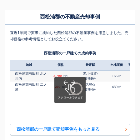
西松浦郡の不動産売却事例
直近1年間で実際に成約した西松浦郡の不動産事例を用意しました。売
却価格の参考情報としてお役立てください。
西松浦郡の一戸建ての成約事例
地域
価格
最寄駅
土地面積
延床面
西松浦郡有田町 北ノ
黒川(佐賀)
㎡
㎡
2,700
165
115
万円
川内
9
徒歩
分
西松浦郡有田町 二ノ
夫婦石
㎡
㎡
200
430
175
万円
瀬
4
徒歩
分
西松浦郡の一戸建て売却事例をもっと見る