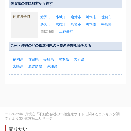
佐賀県の市区町村から探す
佐賀県全域
嬉野市
小城市
唐津市
神埼市
佐賀市
多久市
武雄市
鳥栖市
神埼郡
杵島郡
西松浦郡
三養基郡
九州・沖縄の他の都道府県の不動産売却相場をみる
福岡県
佐賀県
長崎県
熊本県
大分県
宮崎県
鹿児島県
沖縄県
※1 2025年1月現在「不動産会社の一括査定サイトに関するランキング調
査」より(株)東京商工リサーチ
売りたい