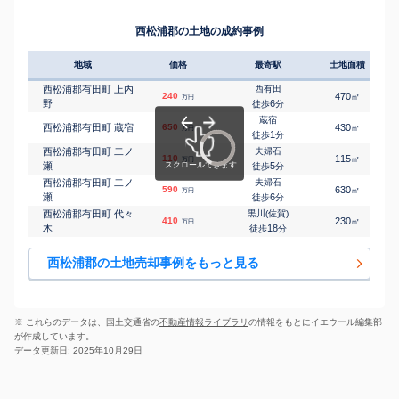
西松浦郡の土地の成約事例
地域
価格
最寄駅
土地面積
西松浦郡有田町 上内
西有田
240
470
㎡
万円
野
6
徒歩
分
蔵宿
西松浦郡有田町 蔵宿
650
430
㎡
万円
1
徒歩
分
西松浦郡有田町 二ノ
夫婦石
110
115
㎡
万円
瀬
5
徒歩
分
西松浦郡有田町 二ノ
夫婦石
590
630
㎡
万円
瀬
6
徒歩
分
西松浦郡有田町 代々
黒川(佐賀)
410
230
㎡
万円
木
18
徒歩
分
西松浦郡の土地売却事例をもっと見る
※ これらのデータは、国土交通省の
不動産情報ライブラリ
の情報をもとにイエウール編集部
が作成しています。
データ更新日: 2025年10月29日