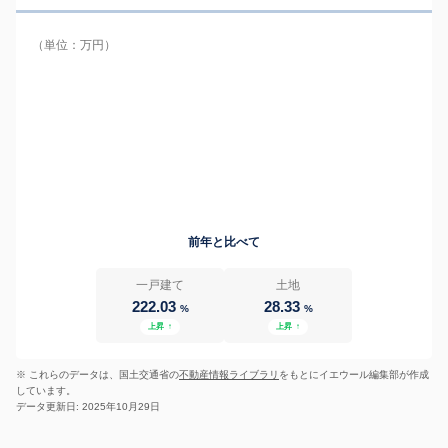
（単位：万円）
前年と比べて
一戸建て
土地
222.03
28.33
%
%
上昇
↑
上昇
↑
※ これらのデータは、国土交通省の
不動産情報ライブラリ
をもとにイエウール編集部が作成
しています。
データ更新日: 2025年10月29日