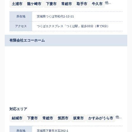
他...
土浦市
龍ケ崎市
下妻市
常総市
取手市
牛久市
所在地
茨城県つくば市松代1-12-11
アクセス
つくばエクスプレス「つくば駅」徒歩33分（車で6分）
有限会社エコーホーム
対応エリア
他...
結城市
下妻市
常総市
筑西市
坂東市
かすみがうら市
所在地
茨城県下妻市大宝262-1