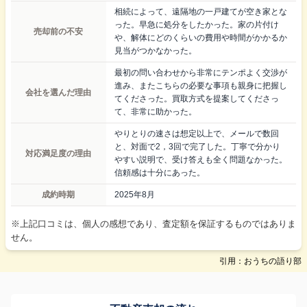
相続によって、遠隔地の一戸建てが空き家とな
った。早急に処分をしたかった。家の片付け
売却前の不安
や、解体にどのくらいの費用や時間がかかるか
見当がつかなかった。
最初の問い合わせから非常にテンポよく交渉が
進み、またこちらの必要な事項も親身に把握し
会社を選んだ理由
てくださった。買取方式を提案してくださっ
て、非常に助かった。
やりとりの速さは想定以上で、メールで数回
と、対面で2，3回で完了した。丁寧で分かり
対応満足度の理由
やすい説明で、受け答えも全く問題なかった。
信頼感は十分にあった。
成約時期
2025年8月
※上記口コミは、個人の感想であり、査定額を保証するものではありま
せん。
引用：おうちの語り部