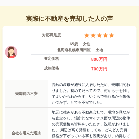
実際に不動産を売却した人の声
対応満足度
65歳
女性
北海道札幌市清田区
土地
査定価格
800
万円
成約価格
700
万円
高齢の叔母が施設に入居したため、売却に関わ
りました。初めてだってので、何から手を付け
売却前の不安
てよいかもわからず、いくらで売れるかも想像
がつかず、とても不安でした。
地元に強みがある不動産会社で、現地を見なが
ら査定をし、場所的なマイナス面や周辺の物件
の売買価格も資料をいただき、説明がありまし
た。 周辺は高く見積もっても、どんどん売買
会社を選んだ理由
価格が下がっている事も説明があり、納得して