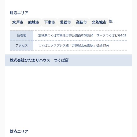
対応エリア
他...
水戸市
結城市
下妻市
常総市
高萩市
北茨城市
所在地
茨城県つくば市島名万博公園西G5街区6 ワークつくばビル102
アクセス
つくばエクスプレス線「万博記念公園駅」徒歩15分
株式会社ひだまりハウス つくば店
対応エリア