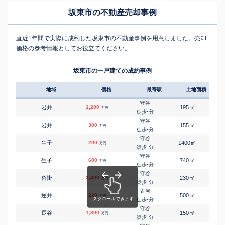
坂東市の不動産売却事例
直近1年間で実際に成約した坂東市の不動産事例を用意しました。売却
価格の参考情報としてお役立てください。
坂東市の一戸建ての成約事例
地域
価格
最寄駅
土地面積
延床
守谷
㎡
㎡
岩井
1,200
195
100
万円
-
徒歩
分
守谷
㎡
㎡
岩井
300
155
135
万円
-
徒歩
分
守谷
㎡
㎡
生子
200
1400
145
万円
-
徒歩
分
守谷
㎡
㎡
生子
600
740
145
万円
-
徒歩
分
守谷
㎡
㎡
沓掛
2,400
230
110
万円
-
徒歩
分
古河
㎡
㎡
逆井
220
500
80
万円
-
徒歩
分
守谷
㎡
㎡
長谷
1,800
150
90
万円
-
徒歩
分