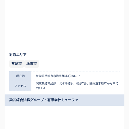
対応エリア
常総市
坂東市
所在地
茨城県常総市水海道橋本町3569-7
関東鉄道常総線 北水海道駅 徒歩7分、圏央道常総ICから車で
アクセス
約11分。
染谷綜合法務グループ・有限会社ミューファ