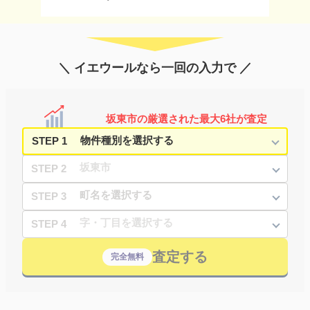
＼ イエウールなら一回の入力で ／
坂東市の厳選された最大6社が査定
STEP 1
STEP 2
STEP 3
STEP 4
査定する
完全無料