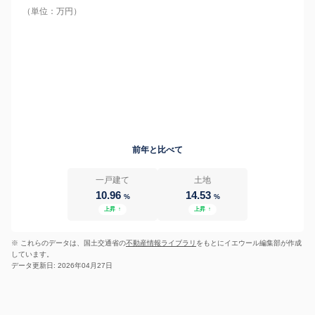
（単位：万円）
前年と比べて
一戸建て
土地
10.96
14.53
%
%
上昇
↑
上昇
↑
※ これらのデータは、国土交通省の
不動産情報ライブラリ
をもとにイエウール編集部が作成
しています。
データ更新日: 2026年04月27日