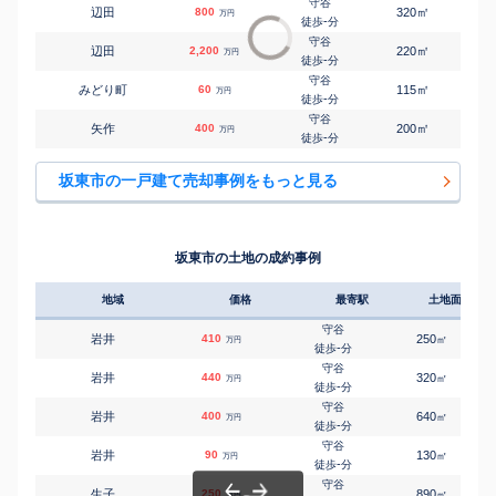
守谷
㎡
㎡
辺田
800
320
120
万円
-
徒歩
分
守谷
㎡
㎡
辺田
2,200
220
100
万円
-
徒歩
分
守谷
㎡
㎡
みどり町
60
115
60
万円
-
徒歩
分
守谷
㎡
㎡
矢作
400
200
95
万円
-
徒歩
分
坂東市の一戸建て売却事例をもっと見る
坂東市の土地の成約事例
地域
価格
最寄駅
土地面積
守谷
岩井
410
250
㎡
万円
-
徒歩
分
守谷
岩井
440
320
㎡
万円
-
徒歩
分
守谷
岩井
400
640
㎡
万円
-
徒歩
分
守谷
岩井
90
130
㎡
万円
-
徒歩
分
守谷
生子
250
890
㎡
万円