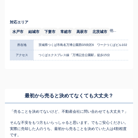
対応エリア
他...
水戸市
結城市
下妻市
常総市
高萩市
北茨城市
所在地
茨城県つくば市島名万博公園西G5街区6 ワークつくばビル102
アクセス
つくばエクスプレス線「万博記念公園駅」徒歩15分
最初から売ると決めてなくても
大丈夫？
「売ることを決めてないけど、不動産会社に問い合わせても大丈夫？」
そんな不安をもつ方もいらっしゃると思います。でもご安心ください。
実際に売却した人のうち、最初から売ることを決めていた人は4割程度
です。