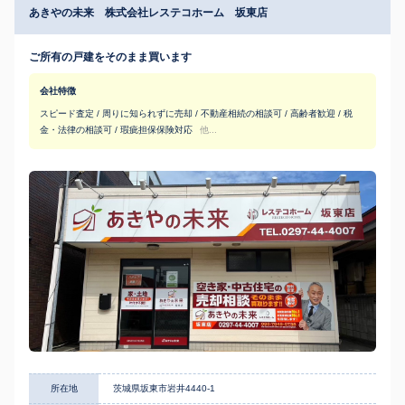
あきやの未来 株式会社レステコホーム 坂東店
ご所有の戸建をそのまま買います
会社特徴
スピード査定 / 周りに知られずに売却 / 不動産相続の相談可 / 高齢者歓迎 / 税
金・法律の相談可 / 瑕疵担保保険対応
他...
所在地
茨城県坂東市岩井4440-1