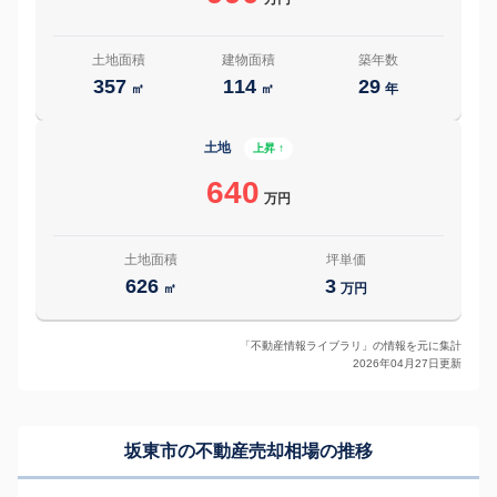
土地面積
建物面積
築年数
357
114
29
㎡
㎡
年
土地
上昇 ↑
640
万円
土地面積
坪単価
626
3
㎡
万円
「不動産情報ライブラリ」の情報を元に集計
2026年04月27日更新
坂東市の
不動産売却相場の推移