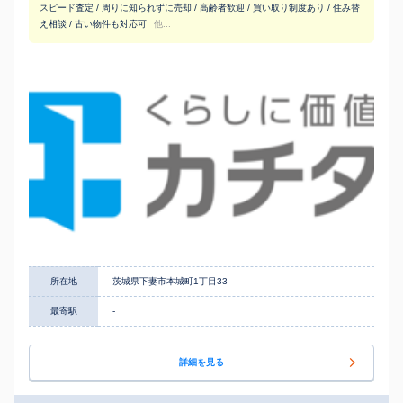
スピード査定 / 周りに知られずに売却 / 高齢者歓迎 / 買い取り制度あり / 住み替
え相談 / 古い物件も対応可
他...
所在地
茨城県下妻市本城町1丁目33
最寄駅
-
詳細を見る