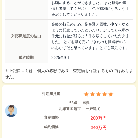
お願いすることができました。 また叔母の事
情も考慮してくださり、色々有利になるよう手
を尽くしてくださいました。
高齢の叔母のため、足を運ぶ回数が少なくなる
ように配慮していただいたり、少しでも叔母の
対応満足度の理由
手元にお金が残るよう手を尽くしていただきま
した。 とても早く売却できたのも担当者の方
のおかげだと思っています。とても満足です。
成約時期
2025年9月
※上記口コミは、個人の感想であり、査定額を保証するものではありま
せん。
対応満足度
53歳
男性
北海道函館市
一戸建て
査定価格
200
万円
成約価格
240
万円