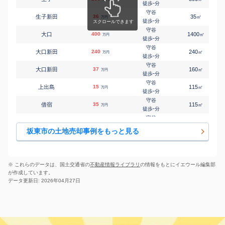
-
徒歩
分
守谷
生子新田
36
35
㎡
万円
-
徒歩
分
守谷
大口
400
1400
㎡
万円
-
徒歩
分
守谷
大口新田
240
240
㎡
万円
-
徒歩
分
守谷
大口新田
37
160
㎡
万円
-
徒歩
分
守谷
上出島
15
115
㎡
万円
-
徒歩
分
守谷
借宿
35
115
㎡
万円
-
徒歩
分
守谷
桐木
78
790
㎡
万円
-
徒歩
分
坂東市の土地売却事例をもっと見る
守谷
沓掛
130
450
㎡
万円
-
徒歩
分
守谷
沓掛
100
940
㎡
万円
-
徒歩
分
※ これらのデータは、国土交通省の
不動産情報ライブラリ
の情報をもとにイエウール編集部
守谷
が作成しています。
沓掛
200
440
㎡
万円
-
徒歩
分
データ更新日: 2026年04月27日
守谷
幸田
49
165
㎡
万円
-
徒歩
分
石下
逆井
44
140
㎡
万円
-
徒歩
分
守谷