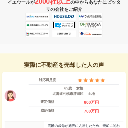
2000社以上
イエウールが
の中からあなたにピッタ
リの会社をご紹介
実際に不動産を売却した人の声
対応満足度
65歳
女性
北海道札幌市清田区
土地
査定価格
800
万円
成約価格
700
万円
高齢の叔母が施設に入居したため、売却に関わ