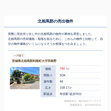
北相馬郡の売出物件
実際に現在売り出し中の北相馬郡の物件の事例を用意しました。
北相馬郡の売却価格・相場を知るために、これらの物件と比較して、自
分の物件価格がいくらになりそうか相場をつかみましょう。
一戸建て
茨城県北相馬郡利根町大字羽根野
780
価格
万円
間取り
5DK
築年数
48
広さ
108.17㎡
駅徒歩
布佐駅 徒歩50分
情報提供元：株式会社ワンライフ
情報更新日：2026年8月6日