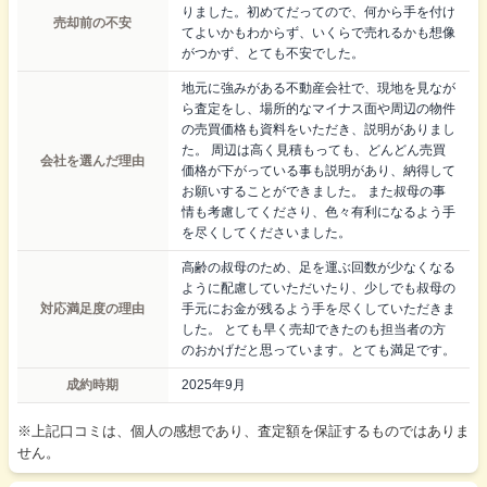
りました。初めてだってので、何から手を付け
売却前の不安
てよいかもわからず、いくらで売れるかも想像
がつかず、とても不安でした。
地元に強みがある不動産会社で、現地を見なが
ら査定をし、場所的なマイナス面や周辺の物件
の売買価格も資料をいただき、説明がありまし
た。 周辺は高く見積もっても、どんどん売買
会社を選んだ理由
価格が下がっている事も説明があり、納得して
お願いすることができました。 また叔母の事
情も考慮してくださり、色々有利になるよう手
を尽くしてくださいました。
高齢の叔母のため、足を運ぶ回数が少なくなる
ように配慮していただいたり、少しでも叔母の
対応満足度の理由
手元にお金が残るよう手を尽くしていただきま
した。 とても早く売却できたのも担当者の方
のおかげだと思っています。とても満足です。
成約時期
2025年9月
※上記口コミは、個人の感想であり、査定額を保証するものではありま
せん。