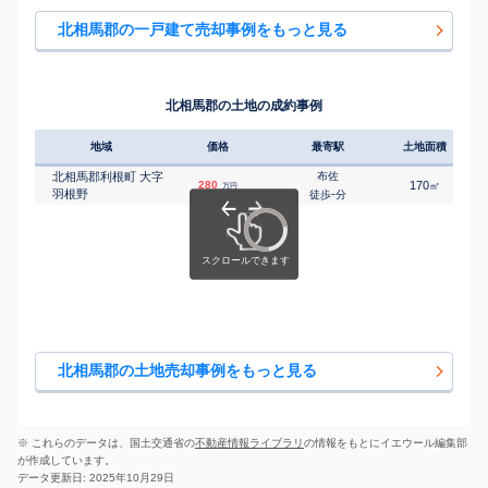
北相馬郡の一戸建て売却事例をもっと見る
北相馬郡の土地の成約事例
地域
価格
最寄駅
土地面積
北相馬郡利根町 大字
布佐
280
170
㎡
万円
羽根野
-
徒歩
分
北相馬郡の土地売却事例をもっと見る
※ これらのデータは、国土交通省の
不動産情報ライブラリ
の情報をもとにイエウール編集部
が作成しています。
データ更新日: 2025年10月29日