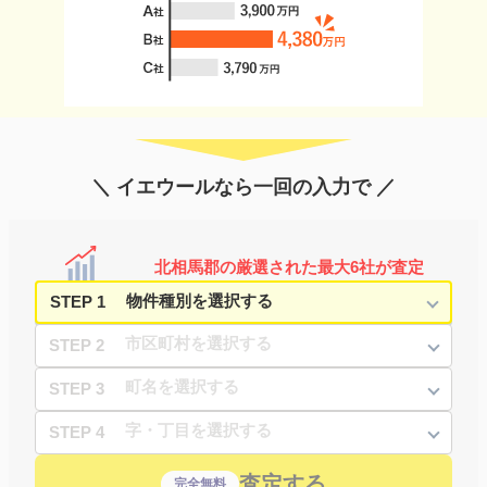
＼ イエウールなら一回の入力で ／
北相馬郡の厳選された最大6社が査定
STEP 1
STEP 2
STEP 3
STEP 4
査定する
完全無料