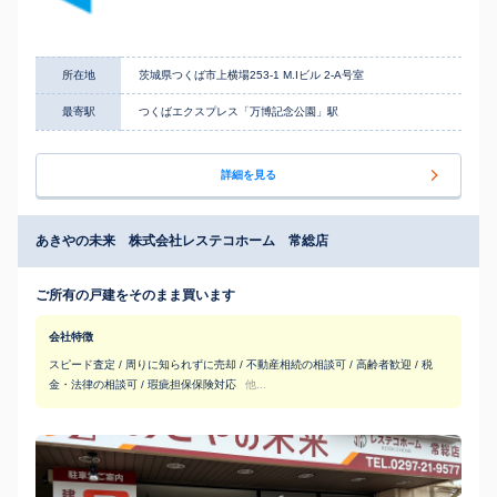
所在地
茨城県つくば市上横場253-1 M.Iビル 2-A号室
最寄駅
つくばエクスプレス「万博記念公園」駅
詳細を見る
あきやの未来 株式会社レステコホーム 常総店
ご所有の戸建をそのまま買います
会社特徴
スピード査定 / 周りに知られずに売却 / 不動産相続の相談可 / 高齢者歓迎 / 税
金・法律の相談可 / 瑕疵担保保険対応
他...