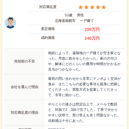
対応満足度
53歳
男性
北海道函館市
一戸建て
査定価格
200
万円
成約価格
240
万円
相続によって、遠隔地の一戸建てが空き家とな
った。早急に処分をしたかった。家の片付け
売却前の不安
や、解体にどのくらいの費用や時間がかかるか
見当がつかなかった。
最初の問い合わせから非常にテンポよく交渉が
進み、またこちらの必要な事項も親身に把握し
会社を選んだ理由
てくださった。買取方式を提案してくださっ
て、非常に助かった。
やりとりの速さは想定以上で、メールで数回
と、対面で2，3回で完了した。丁寧で分かり
対応満足度の理由
やすい説明で、受け答えも全く問題なかった。
信頼感は十分にあった。