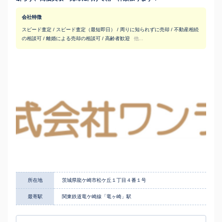
会社特徴
スピード査定 / スピード査定（最短即日） / 周りに知られずに売却 / 不動産相続
の相談可 / 離婚による売却の相談可 / 高齢者歓迎
他...
所在地
茨城県龍ケ崎市松ケ丘１丁目４番１号
最寄駅
関東鉄道竜ケ崎線「竜ヶ崎」駅