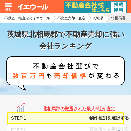
北相馬郡
不動産一括査定のイエウール
不動産売却・査定
茨城県
イエウール加盟希望の不動産会社様
茨城県北相馬郡で不動産売却に強い
初めての方へ
会社ランキング
不動産売却の流れ
不動産の売却・一括査定
家査定シミュレーター
お問い合わせ
北相馬郡の厳選された最大6社が査定
STEP 1
STEP 2