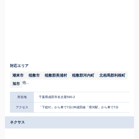
対応エリア
潮来市
稲敷市
稲敷郡美浦村
稲敷郡河内町
北相馬郡利根町
他...
旭市
所在地
千葉県成田市名古屋590-2
アクセス
「下総IC」から車で7分/JR成田線「滑河駅」から車で7分
ネクサス