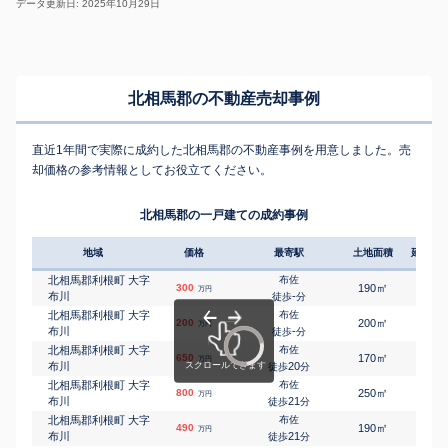
データ更新日: 2025年10月29日
北相馬郡の不動産売却事例
直近1年間で実際に成約した北相馬郡の不動産事例を用意しました。売
却価格の参考情報としてお役立てください。
北相馬郡の一戸建ての成約事例
地域
価格
最寄駅
土地面積
延床面
北相馬郡利根町 大字
布佐
㎡
㎡
300
190
80
万円
布川
-
徒歩
分
北相馬郡利根町 大字
布佐
㎡
㎡
200
200
95
万円
布川
-
徒歩
分
北相馬郡利根町 大字
布佐
㎡
㎡
650
170
95
万円
布川
20
徒歩
分
北相馬郡利根町 大字
布佐
㎡
㎡
800
250
95
万円
布川
21
徒歩
分
北相馬郡利根町 大字
布佐
㎡
㎡
490
190
100
万円
布川
21
徒歩
分