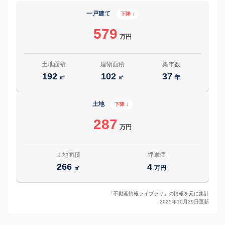
一戸建て
下降 ↓
579
万円
土地面積
建物面積
築年数
192
102
37
㎡
㎡
年
土地
下降 ↓
287
万円
土地面積
坪単価
266
4
㎡
万円
「不動産情報ライブラリ」の情報を元に集計
2025年10月29日更新