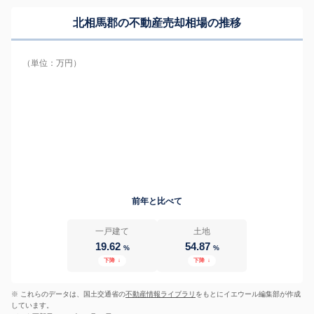
北相馬郡の
不動産売却相場の推移
（単位：万円）
前年と比べて
一戸建て
土地
19.62
54.87
%
%
下降
↓
下降
↓
※ これらのデータは、国土交通省の
不動産情報ライブラリ
をもとにイエウール編集部が作成
しています。