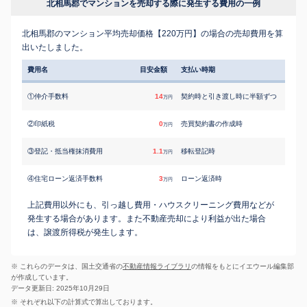
北相馬郡でマンションを売却する際に発生する費用の一例
北相馬郡のマンション平均売却価格【220万円】の場合の売却費用を算
出いたしました。
費用名
目安金額
支払い時期
①仲介手数料
14
契約時と引き渡し時に半額ずつ
万円
②印紙税
0
売買契約書の作成時
万円
③登記・抵当権抹消費用
1.1
移転登記時
万円
④住宅ローン返済手数料
3
ローン返済時
万円
上記費用以外にも、引っ越し費用・ハウスクリーニング費用などが
発生する場合があります。また不動産売却により利益が出た場合
は、譲渡所得税が発生します。
※ これらのデータは、国土交通省の
不動産情報ライブラリ
の情報をもとにイエウール編集部
が作成しています。
データ更新日: 2025年10月29日
※ それぞれ以下の計算式で算出しております。