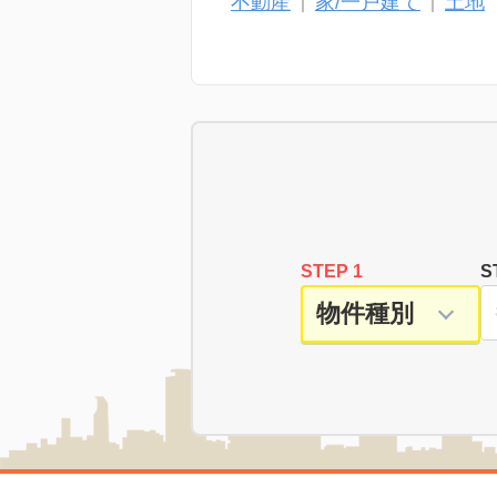
不動産
家/一戸建て
土地
STEP 1
S