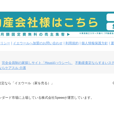
ポリシー
|
イエウールへ加盟のお問い合わせ
|
利用規約
|
個人情報保護方針
|
運
完全会員制の家探しサイト「Housii(ハウシー)」
不動産査定ならすまいス
ならケアスル 介護
査定なら「イエウール（家を売る）」
ダード市場に上場している株式会社Speeeが運営しています。