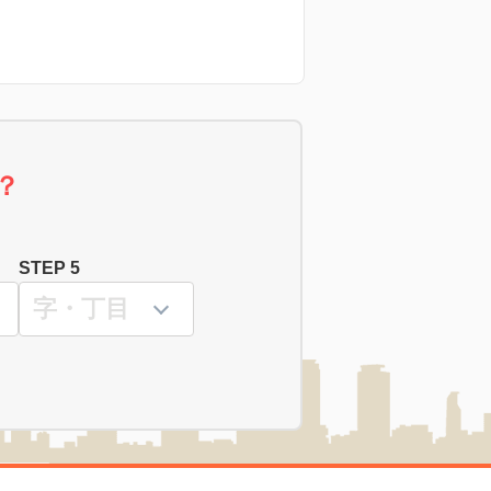
？
STEP 5