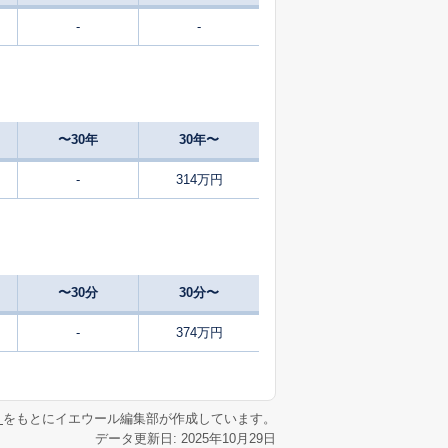
-
-
〜30年
30年〜
-
314万円
〜30分
30分〜
-
374万円
リ
をもとにイエウール編集部が作成しています。
データ更新日: 2025年10月29日