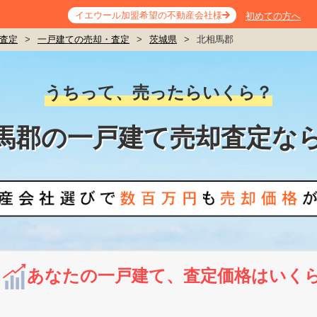
イエウール加盟希望の不動産会社様
初めての方へ
査定
>
一戸建ての売却・査定
>
茨城県
>
北相馬郡
うちって、売ったらいくら？
馬郡の一戸建て売却査定な
あなたの一戸建て、査定価格はいく