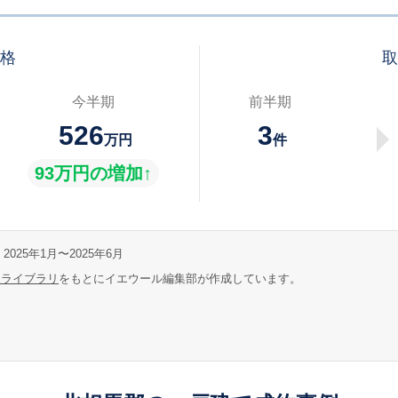
価格
取
今半期
前半期
526
3
万円
件
93万円の増加↑
2025年1月〜2025年6月
報ライブラリ
をもとにイエウール編集部が作成しています。