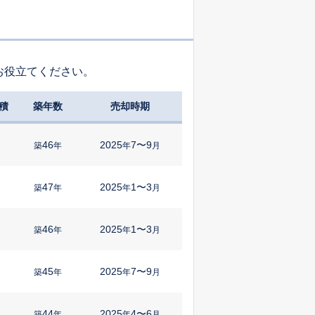
お役立てください。
積
築年数
売却時期
46
2025
7〜9
築
年
年
月
47
2025
1〜3
築
年
年
月
46
2025
1〜3
築
年
年
月
45
2025
7〜9
築
年
年
月
44
2025
4〜6
築
年
年
月