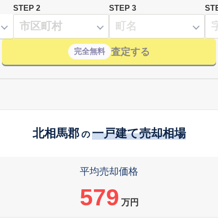
STEP 2
STEP 3
ST
査定する
完全無料
北相馬郡
一戸建て売却相場
の
平均売却価格
579
万円