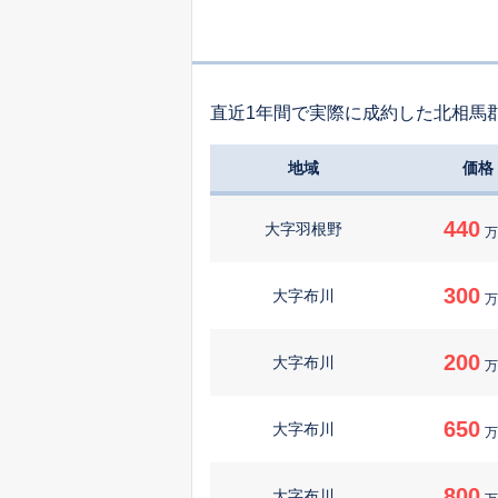
直近1年間で実際に成約した北相馬
地域
価格
440
大字羽根野
万
300
大字布川
万
200
大字布川
万
650
大字布川
万
800
大字布川