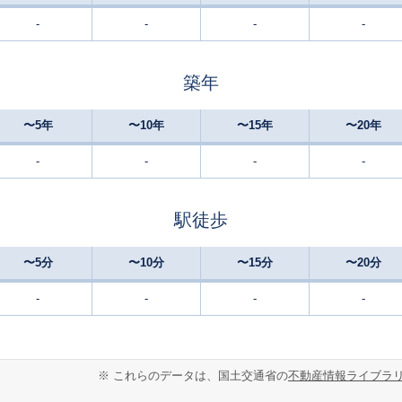
-
-
-
-
築年
〜5年
〜10年
〜15年
〜20年
-
-
-
-
駅徒歩
〜5分
〜10分
〜15分
〜20分
-
-
-
-
※ これらのデータは、国土交通省の
不動産情報ライブラ