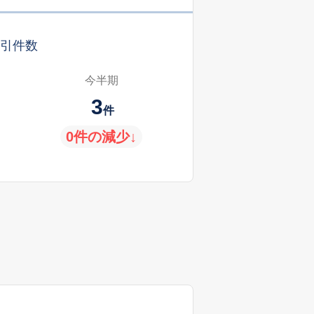
引件数
今半期
3
件
0件の減少↓