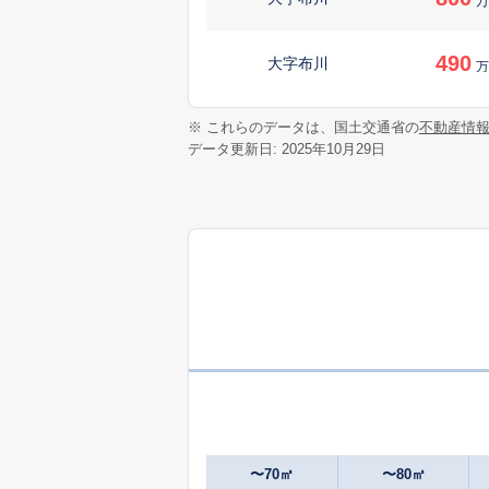
万
490
大字布川
万
※ これらのデータは、国土交通省の
不動産情
データ更新日: 2025年10月29日
〜70㎡
〜80㎡