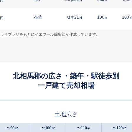
円
布佐
21
190
100
徒歩
分
㎡
円
報ライブラリ
をもとにイエウール編集部が作成しています。
北相馬郡の広さ・築年・駅徒歩別
一戸建て売却相場
土地広さ
〜90㎡
〜100㎡
〜110㎡
〜120㎡