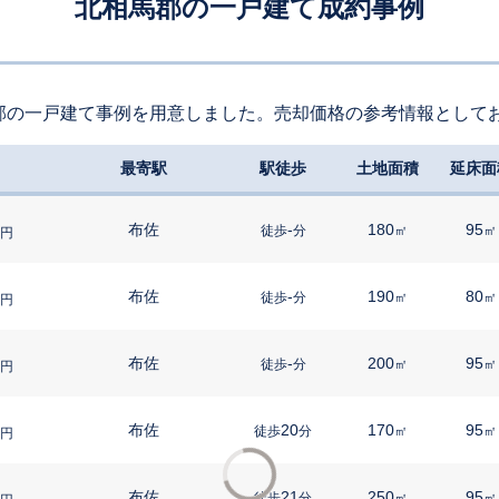
北相馬郡の一戸建て成約事例
郡の一戸建て事例を用意しました。売却価格の参考情報として
最寄駅
駅徒歩
土地面積
延床面
布佐
-
180
95
徒歩
分
㎡
㎡
円
布佐
-
190
80
徒歩
分
㎡
㎡
円
布佐
-
200
95
徒歩
分
㎡
㎡
円
布佐
20
170
95
徒歩
分
㎡
㎡
円
布佐
21
250
95
徒歩
分
㎡
㎡