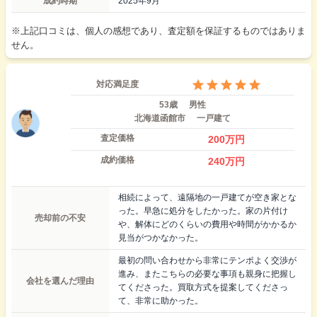
成約時期
2025年9月
※上記口コミは、個人の感想であり、査定額を保証するものではありま
せん。
対応満足度
53歳
男性
北海道函館市
一戸建て
査定価格
200
万円
成約価格
240
万円
相続によって、遠隔地の一戸建てが空き家とな
った。早急に処分をしたかった。家の片付け
売却前の不安
や、解体にどのくらいの費用や時間がかかるか
見当がつかなかった。
最初の問い合わせから非常にテンポよく交渉が
進み、またこちらの必要な事項も親身に把握し
会社を選んだ理由
てくださった。買取方式を提案してくださっ
て、非常に助かった。