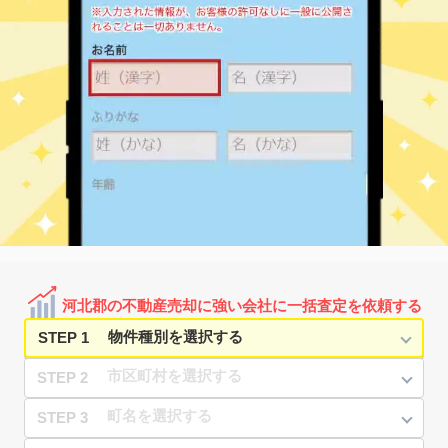
台
11
徒歩
分
内灘
河北郡内灘町 白帆台
1,300
260
㎡
万円
-
徒歩
分
内灘
河北郡内灘町 白帆台
1,300
260
㎡
万円
-
徒歩
分
内灘
河北郡内灘町 白帆台
1,200
230
㎡
万円
-
徒歩
分
内灘
河北郡内灘町 字大学
2,700
500
㎡
万円
-
徒歩
分
河北郡内灘町 字千鳥
内灘
350
230
㎡
万円
台
9
徒歩
分
河北郡内灘町 字千鳥
内灘
850
230
㎡
万円
台
10
徒歩
分
河北郡内灘町 字鶴ケ
内灘
740
145
㎡
万円
丘
14
徒歩
分
河北郡の不動産売却に強い会社に一括査定を依頼する
STEP 1
STEP 2
STEP 3