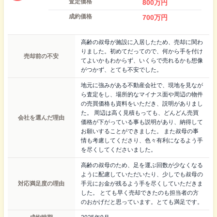
査定価格
800
万円
成約価格
700
万円
高齢の叔母が施設に入居したため、売却に関わ
りました。初めてだってので、何から手を付け
売却前の不安
てよいかもわからず、いくらで売れるかも想像
がつかず、とても不安でした。
地元に強みがある不動産会社で、現地を見なが
ら査定をし、場所的なマイナス面や周辺の物件
の売買価格も資料をいただき、説明がありまし
た。 周辺は高く見積もっても、どんどん売買
会社を選んだ理由
価格が下がっている事も説明があり、納得して
お願いすることができました。 また叔母の事
情も考慮してくださり、色々有利になるよう手
を尽くしてくださいました。
高齢の叔母のため、足を運ぶ回数が少なくなる
ように配慮していただいたり、少しでも叔母の
対応満足度の理由
手元にお金が残るよう手を尽くしていただきま
した。 とても早く売却できたのも担当者の方
のおかげだと思っています。とても満足です。