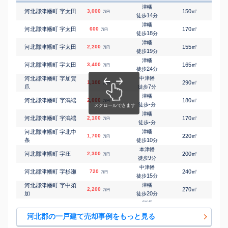
津幡
㎡
㎡
河北郡津幡町 字太田
3,000
150
110
万円
14
徒歩
分
津幡
㎡
㎡
河北郡津幡町 字太田
600
170
100
万円
18
徒歩
分
津幡
㎡
㎡
河北郡津幡町 字太田
2,200
155
100
万円
19
徒歩
分
津幡
㎡
㎡
河北郡津幡町 字太田
3,400
165
115
万円
24
徒歩
分
河北郡津幡町 字加賀
中津幡
㎡
㎡
1,100
290
-
万円
爪
7
徒歩
分
津幡
㎡
㎡
河北郡津幡町 字潟端
2,000
180
85
万円
-
徒歩
分
津幡
㎡
㎡
河北郡津幡町 字潟端
2,100
170
115
万円
-
徒歩
分
河北郡津幡町 字北中
津幡
㎡
㎡
1,700
220
150
万円
条
10
徒歩
分
本津幡
㎡
㎡
河北郡津幡町 字庄
2,300
200
95
万円
9
徒歩
分
中津幡
㎡
㎡
河北郡津幡町 字杉瀬
720
240
160
万円
15
徒歩
分
河北郡津幡町 字中須
津幡
㎡
㎡
2,200
270
75
万円
加
20
徒歩
分
能瀬
㎡
㎡
河北郡津幡町 字能瀬
2,500
165
110
万円
5
徒歩
分
河北郡の一戸建て売却事例をもっと見る
能瀬
㎡
㎡
河北郡津幡町 字能瀬
640
180
80
万円