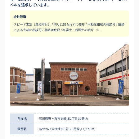
ベルを追求しています。
会社特徴
スピード査定（最短即日） / 周りに知られずに売却 / 不動産相続の相談可 / 離婚
による売却の相談可 / 高齢者歓迎 / 弁護士・税理士の紹介
他...
所在地
石川県野々市市御経塚2丁目30番地
最寄駅
あやめバス停徒歩3分（8号線より150m）