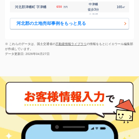
㎡
㎡
1,900
250
100
万円
台
19
徒歩
分
中津幡
河北郡津幡町 字津幡
650
165
㎡
万円
河北郡内灘町 字鶴ケ
内灘
3
徒歩
分
㎡
㎡
1,600
120
100
万円
丘
12
徒歩
分
中津幡
河北郡津幡町 字津幡
730
165
㎡
万円
河北郡内灘町 字鶴ケ
内灘
3
徒歩
分
㎡
㎡
640
150
145
河北郡の土地売却事例をもっと見る
万円
丘
15
徒歩
分
中津幡
河北郡津幡町 字津幡
830
130
㎡
万円
河北郡内灘町 字鶴ケ
内灘
6
徒歩
分
㎡
㎡
730
220
135
万円
丘
20
徒歩
分
能瀬
河北郡津幡町 字中山
150
240
㎡
万円
内灘
-
徒歩
分
㎡
㎡
河北郡内灘町 字緑台
950
210
85
※ これらのデータは、国土交通省の
不動産情報ライブラリ
の情報をもとにイエウール編集部
万円
8
徒歩
分
能瀬
が作成しています。
河北郡津幡町 字能瀬
680
750
㎡
万円
4
徒歩
分
データ更新日: 2026年04月27日
河北郡津幡町 字緑が
中津幡
130
240
㎡
万円
丘
20
徒歩
分
河北郡津幡町 字南中
津幡
240
85
㎡
万円
条
3
徒歩
分
河北郡津幡町 字南中
津幡
1,700
270
㎡
万円
条
4
徒歩
分
中津幡
河北郡津幡町 字横浜
1,200
230
㎡
万円
14
徒歩
分
河北郡内灘町 字大根
内灘
80
230
㎡
万円
布
29
徒歩
分
河北郡内灘町 字向陽
内灘
38
85
㎡
万円
台
11
徒歩
分
河北郡内灘町 字向陽
内灘
50
85
㎡
万円
台
11
徒歩
分
河北郡内灘町 字向陽
内灘
1,100
175
㎡
万円