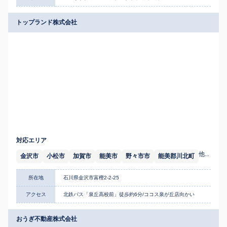
トップランド株式会社
対応エリア
他...
金沢市
小松市
加賀市
能美市
野々市市
能美郡川北町
所在地
石川県金沢市富樫2-2-25
アクセス
北鉄バス「泉丘高校前」徒歩約6分/ココス泉が丘店向かい
おうぎ不動産株式会社