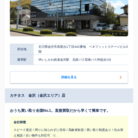
石川県金沢市高尾台1丁目442番地 ベネフィットステージビル3
所在地
階
最寄駅
IRいしかわ鉄道金沢駅 北鉄バス窪南バス停徒歩1分
詳細を見る
カチタス 金沢（金沢エリア）店
おうち買い取り全国No.1。直接買取だから早くて簡単です。
会社特徴
スピード査定 / 周りに知られずに売却 / 高齢者歓迎 / 買い取り制度あり / 住み替
え相談 / 古い物件も対応可
他...