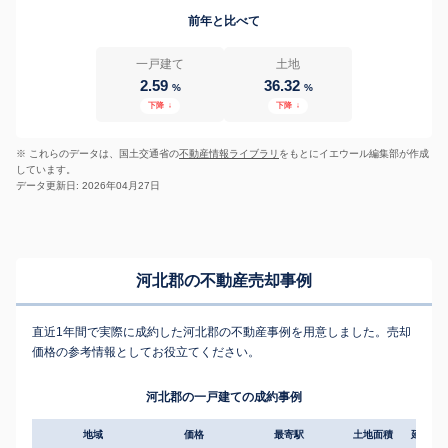
前年と比べて
一戸建て
土地
2.59
36.32
%
%
下降
↓
下降
↓
※ これらのデータは、国土交通省の
不動産情報ライブラリ
をもとにイエウール編集部が作成
しています。
データ更新日: 2026年04月27日
河北郡の不動産売却事例
直近1年間で実際に成約した河北郡の不動産事例を用意しました。売却
価格の参考情報としてお役立てください。
河北郡の一戸建ての成約事例
地域
価格
最寄駅
土地面積
延床面