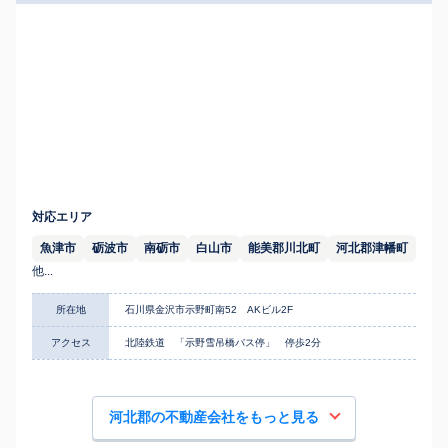
対応エリア
魚津市
砺波市
南砺市
白山市
能美郡川北町
河北郡津幡町
他...
所在地
石川県金沢市示野町南52 AKビル2F
アクセス
北陸鉄道 「示野雪吊橋バス停」 停歩2分
河北郡の不動産会社をもっと見る