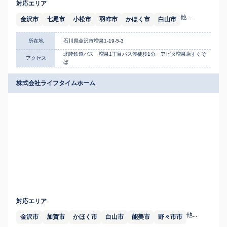
対応エリア
他...
金沢市
七尾市
小松市
羽咋市
かほく市
白山市
所在地
石川県金沢市増泉1-19-5-3
北陸鉄道バス 増泉1丁目バス停徒歩1分 アピタ増泉店すぐそ
アクセス
ば
株式会社ライフタイムホーム
対応エリア
他...
金沢市
加賀市
かほく市
白山市
能美市
野々市市