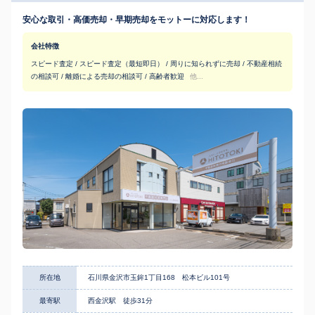
安心な取引・高価売却・早期売却をモットーに対応します！
会社特徴
スピード査定 / スピード査定（最短即日） / 周りに知られずに売却 / 不動産相続
の相談可 / 離婚による売却の相談可 / 高齢者歓迎
他...
所在地
石川県金沢市玉鉾1丁目168 松本ビル101号
最寄駅
西金沢駅 徒歩31分