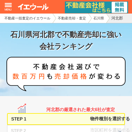
河北郡
不動産一括査定のイエウール
不動産売却・査定
石川県
イエウール加盟希望の不動産会社様
石川県河北郡で不動産売却に強い
初めての方へ
会社ランキング
不動産売却の流れ
不動産の売却・一括査定
家査定シミュレーター
お問い合わせ
河北郡の厳選された最大6社が査定
STEP 1
STEP 2