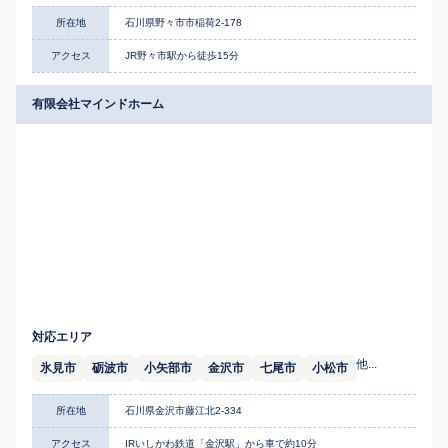
所在地
石川県野々市市稲荷2-178
アクセス
JR野々市駅から徒歩15分
有限会社マインドホーム
対応エリア
他...
氷見市
砺波市
小矢部市
金沢市
七尾市
小松市
所在地
石川県金沢市藤江北2-334
アクセス
IRいしかわ鉄道「金沢駅」から車で約10分