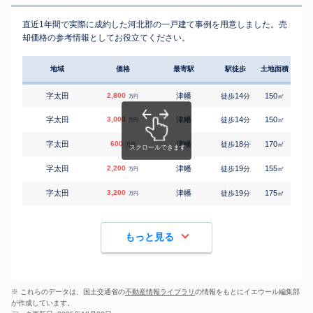
直近1年間で実際に成約した河北郡の一戸建て事例を用意しました。売
却価格の参考情報としてお役立てください。
地域
価格
最寄駅
駅徒歩
土地面積
延床
字太田
2,800
津幡
14
150
105
徒歩
分
㎡
万円
字太田
3,000
津幡
14
150
110
徒歩
分
㎡
万円
字太田
600
津幡
18
170
100
徒歩
分
㎡
万円
字太田
2,200
津幡
19
155
100
徒歩
分
㎡
万円
字太田
3,200
津幡
19
175
120
徒歩
分
㎡
万円
もっと見る
※ これらのデータは、国土交通省の
不動産情報ライブラリ
の情報をもとにイエウール編集部
が作成しています。