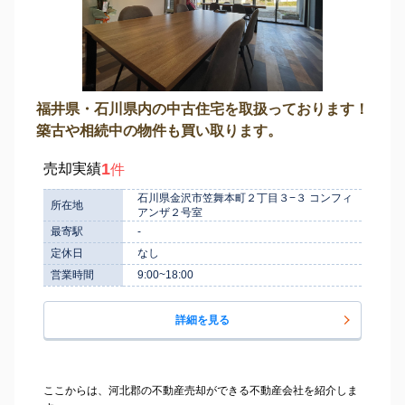
福井県・石川県内の中古住宅を取扱っております！
築古や相続中の物件も買い取ります。
1
売却実績
件
石川県金沢市笠舞本町２丁目３−３ コンフィ
所在地
アンザ２号室
最寄駅
-
定休日
なし
営業時間
9:00~18:00
詳細を見る
ここからは、河北郡の不動産売却ができる不動産会社を紹介しま