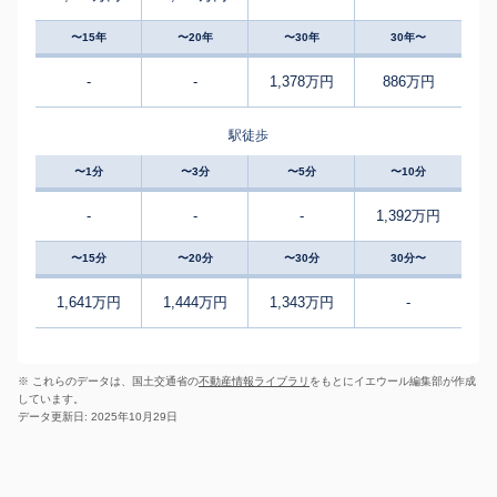
〜15年
〜20年
〜30年
30年〜
-
-
1,378万円
886万円
駅徒歩
〜1分
〜3分
〜5分
〜10分
-
-
-
1,392万円
〜15分
〜20分
〜30分
30分〜
1,641万円
1,444万円
1,343万円
-
※ これらのデータは、国土交通省の
不動産情報ライブラリ
をもとにイエウール編集部が作成
しています。
データ更新日: 2025年10月29日