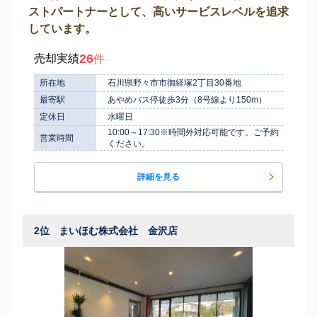
ストパートナーとして、高いサービスレベルを追求
しています。
26
売却実績
件
所在地
石川県野々市市御経塚2丁目30番地
最寄駅
あやめバス停徒歩3分（8号線より150m）
定休日
水曜日
10:00～17:30※時間外対応可能です。ご予約
営業時間
ください。
詳細を見る
2位
まいほむ株式会社 金沢店