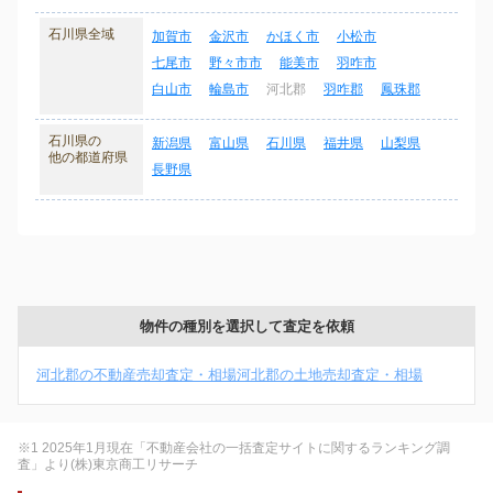
石川県全域
加賀市
金沢市
かほく市
小松市
七尾市
野々市市
能美市
羽咋市
白山市
輪島市
河北郡
羽咋郡
鳳珠郡
石川県の
新潟県
富山県
石川県
福井県
山梨県
他の都道府県
長野県
物件の種別を選択して査定を依頼
河北郡の不動産売却査定・相場
河北郡の土地売却査定・相場
※1 2025年1月現在「不動産会社の一括査定サイトに関するランキング調
査」より(株)東京商工リサーチ