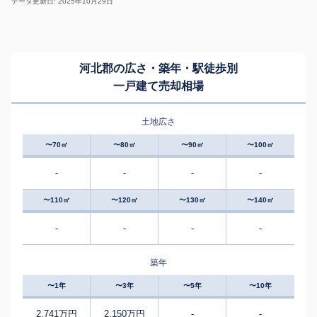
データ更新日: 2025年10月29日
河北郡の広さ・築年・駅徒歩別
一戸建て売却相場
土地広さ
〜70㎡
〜80㎡
〜90㎡
〜100㎡
-
-
-
-
〜110㎡
〜120㎡
〜130㎡
〜140㎡
-
-
-
-
築年
〜1年
〜3年
〜5年
〜10年
2,741万円
2,150万円
-
-