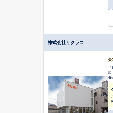
株式会社リクラス
愛
『
却
機
に
クサービ
た
客様に
い
な査定価格を