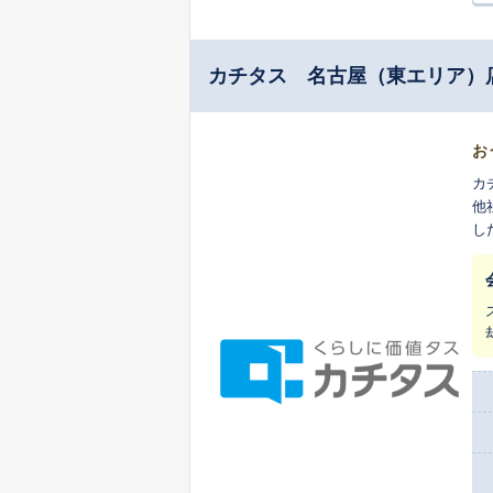
カチタス 名古屋（東エリア）
お
カ
他
し
ま