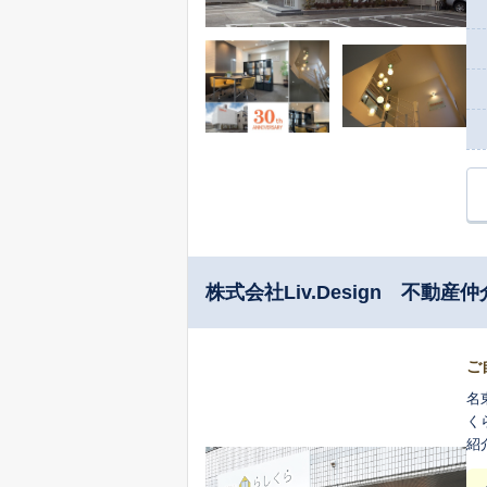
の
切
か
株式会社Liv.Design 不動
ご
名
く
紹