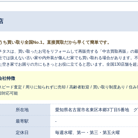
店
うち買い取り全国No.1。直接買取だから早くて簡単です。
チタスは、買い取ったお宅をリフォームして再販売する「中古買取再販」の
社では扱えない古い家や内外装が傷んだ家でも買い取れる場合があります。
た空き家でお困りの方にもきっとお役に立てると思います。全国130店舗を
れ変わらせ、長く住みつなぐお手伝いをさせてください。
会社特徴
スピード査定 / 周りに知られずに売却 / 高齢者歓迎 / 買い取り制度あり / 住み
却対応可能
所在地
愛知県名古屋市名東区本郷3丁目5番地 グ
最寄駅
-
定休日
毎週水曜、第一・第三・第五火曜