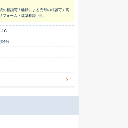
続の相談可 / 離婚による売却の相談可 / 高
/ リフォーム・建築相談
他...
ル1C
歩4分