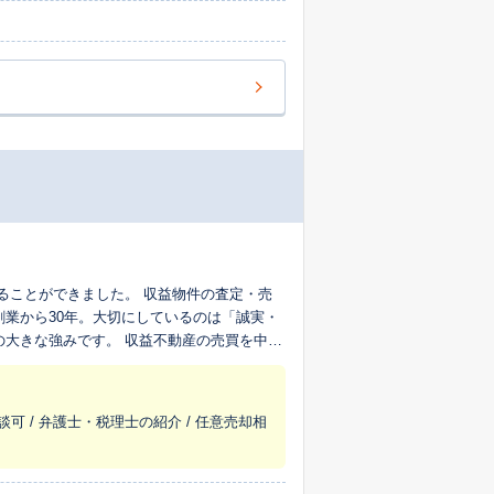
ました。 収益物件の査定・売
創業から30年。大切にしているのは「誠実・
 収益不動産の売買を中心
豊富な実績がございます。また、リースバッ
客様一人ひとりのお話をじっくりと伺い、お
談可 / 弁護士・税理士の紹介 / 任意売却相
資産の価値を最大限に引き出せるよう、適正