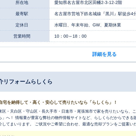
お言葉をいただいてまいりました。 不動産資産の売却に関わるお客様の不安
所在地
愛知県名古屋市北区田幡2-3-12-2階
にしています。 ご売却に関するお悩みやご希望、どんな些細なことでも構い
最寄駅
名古屋市営地下鉄名城線『黒川』駅徒歩4
つ迅速にご対応いたします。 まずはお気軽にご相談ください。
定休日
水曜日、年末年始、GW、夏期休業
営業時間
10：00～18：00
詳細を見る
産仲介リフォームらしくら
自宅を納得して・高く・安心して売りたいなら「らしくら」！
東区・天白区・守山区・長久手市・日進市・尾張旭市で家を売りたいなら、
ら」へ！ 情報量が豊富な弊社の物件情報サイトなど、らしくらだからできる
介してまいります。 ご状況やご希望に合わせ、最適な売却プランをご提案い