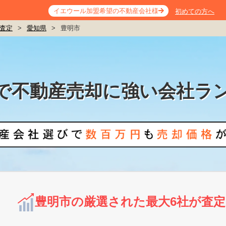
イエウール加盟希望の不動産会社様
初めての方へ
査定
>
愛知県
>
豊明市
で不動産売却に強い会社ラ
豊明市の厳選された最大6社が査定