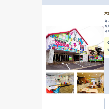
不
高
岡
り
い