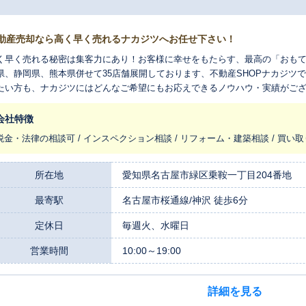
動産売却なら高く早く売れるナカジツへお任せ下さい！
く早く売れる秘密は集客力にあり！お客様に幸せをもたらす、最高の「おもて
県、静岡県、熊本県併せて35店舗展開しております、不動産SHOPナカジツで
たい方も、ナカジツにはどんなご希望にもお応えできるノウハウ・実績がご
スタッフが大切な不動産に更なる付加価値を付け、お客様にご提案させて頂
会社特徴
税金・法律の相談可 / インスペクション相談 / リフォーム・建築相談 / 買い
所在地
愛知県名古屋市緑区乗鞍一丁目204番地
最寄駅
名古屋市桜通線/神沢 徒歩6分
定休日
毎週火、水曜日
営業時間
10:00～19:00
詳細を見る