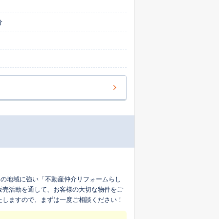
を一つひとつ解消していくことを何よりも大
ません。 不動産情報を大切に取り扱い、正確
分
この地域に強い「不動産仲介リフォームらし
販売活動を通して、お客様の大切な物件をご
たしますので、まずは一度ご相談ください！