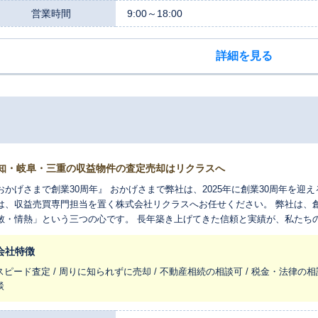
営業時間
9:00～18:00
詳細を見る
知・岐阜・三重の収益物件の査定売却はリクラスへ
おかげさまで創業30周年』 おかげさまで弊社は、2025年に創業30周年を迎えることができ
は、収益売買専門担当を置く株式会社リクラスへお任せください。 弊社は、
敏・情熱」という三つの心です。 長年築き上げてきた信頼と実績が、私たちの大きな強みです。
、複雑な手続きが伴う相続案件や、迅速な現金化に対応する不動産買取にも
スなどにも対応しています。 売却の際は、不動産データに基づくだけでなく、市場動向や投資物件の特徴を熟知し
会社特徴
専門スタッフが、精密な評価と最適なアドバイスを提供します。もちろんお
スピード査定 / 周りに知られずに売却 / 不動産相続の相談可 / 税金・法律の相
よりそった最適なご提案をいたします。 対応エリアは、愛知県を中心とした東海圏です。 このエリアを深く理解して
談
るからこそ、最新の市場動向や地域の特性を細かく分析し、お客様の不動産
算出します。 これまで多くのお客様から「親身になって相談に乗ってくれた」「対応が迅速で安心できた」と