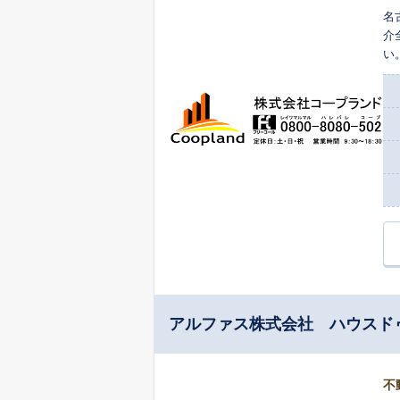
名
介
い
士
アルファス株式会社 ハウスド
不