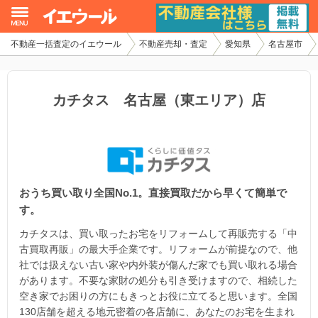
不動産一括査定のイエウール
不動産売却・査定
愛知県
名古屋市
イエウール加盟希望の不動産会社様
初めての方へ
カチタス 名古屋（東エリア）店
不動産売却の流れ
不動産の売却・一括査定
おうち買い取り全国No.1。直接買取だから早くて簡単で
家査定シミュレーター
す。
お問い合わせ
カチタスは、買い取ったお宅をリフォームして再販売する「中
古買取再販」の最大手企業です。リフォームが前提なので、他
社では扱えない古い家や内外装が傷んだ家でも買い取れる場合
があります。不要な家財の処分も引き受けますので、相続した
空き家でお困りの方にもきっとお役に立てると思います。全国
130店舗を超える地元密着の各店舗に、あなたのお宅を生まれ