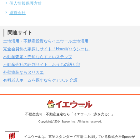
個人情報保護方針
運営会社
関連サイト
土地活用・不動産投資ならイエウール土地活用
完全会員制の家探しサイト「Housii(ハウシー)」
不動産査定・売却ならすまいステップ
不動産会社の評判サイト｜おうちの語り部
外壁塗装ならヌリカエ
有料老人ホームを探すならケアスル 介護
不動産売却・不動産査定なら「イエウール（家を売る）」
Copyright(c)2014 Speee, Inc. All rights reserved.
イエウールは、東証スタンダード市場に上場している株式会社Speeeが