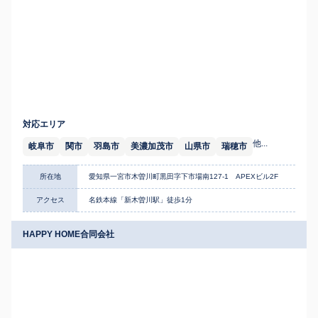
対応エリア
他...
岐阜市
関市
羽島市
美濃加茂市
山県市
瑞穂市
所在地
愛知県一宮市木曽川町黒田字下市場南127-1 APEXビル2F
アクセス
名鉄本線「新木曽川駅」徒歩1分
HAPPY HOME合同会社