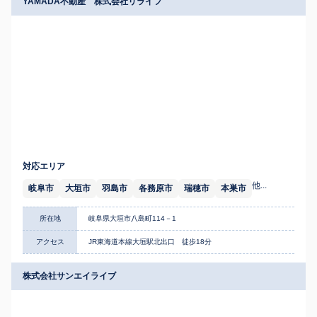
YAMADA不動産 株式会社リライフ
対応エリア
他...
岐阜市
大垣市
羽島市
各務原市
瑞穂市
本巣市
所在地
岐阜県大垣市八島町114－1
アクセス
JR東海道本線大垣駅北出口 徒歩18分
株式会社サンエイライブ