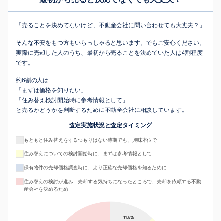
「売ることを決めてないけど、不動産会社に問い合わせても大丈夫？」
そんな不安をもつ方もいらっしゃると思います。でもご安心ください。
実際に売却した人のうち、最初から売ることを決めていた人は4割程度
です。
約6割の人は
「まずは価格を知りたい」
「住み替え検討開始時に参考情報として」
と売るかどうかを判断するために不動産会社に相談しています。
査定実施状況と査定タイミング
もともと住み替えをするつもりはない時期でも、興味本位で
住み替えについての検討開始時に、まずは参考情報として
保有物件の売却価格調査時に、より正確な売却価格を知るために
住み替えの検討が進み、売却する気持ちになったところで、売却を依頼する不動
産会社を決めるため