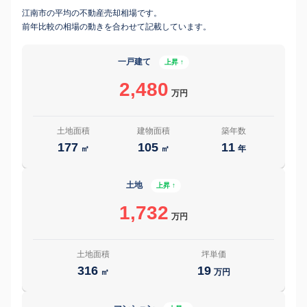
江南市の平均の不動産売却相場です。
前年比較の相場の動きを合わせて記載しています。
一戸建て
上昇 ↑
2,480
万円
土地面積
建物面積
築年数
177
105
11
㎡
㎡
年
土地
上昇 ↑
1,732
万円
土地面積
坪単価
316
19
㎡
万円