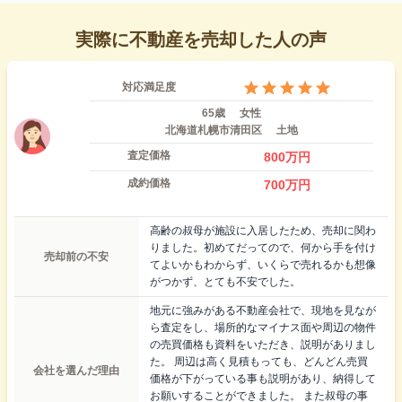
実際に不動産を売却した人の声
対応満足度
65歳
女性
北海道札幌市清田区
土地
査定価格
800
万円
成約価格
700
万円
高齢の叔母が施設に入居したため、売却に関わ
りました。初めてだってので、何から手を付け
売却前の不安
てよいかもわからず、いくらで売れるかも想像
がつかず、とても不安でした。
地元に強みがある不動産会社で、現地を見なが
ら査定をし、場所的なマイナス面や周辺の物件
の売買価格も資料をいただき、説明がありまし
た。 周辺は高く見積もっても、どんどん売買
会社を選んだ理由
価格が下がっている事も説明があり、納得して
お願いすることができました。 また叔母の事