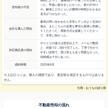
相続によって、遠隔地の一戸建てが空き家とな
った。早急に処分をしたかった。家の片付け
売却前の不安
や、解体にどのくらいの費用や時間がかかるか
見当がつかなかった。
最初の問い合わせから非常にテンポよく交渉が
進み、またこちらの必要な事項も親身に把握し
会社を選んだ理由
てくださった。買取方式を提案してくださっ
て、非常に助かった。
やりとりの速さは想定以上で、メールで数回
と、対面で2，3回で完了した。丁寧で分かり
対応満足度の理由
やすい説明で、受け答えも全く問題なかった。
信頼感は十分にあった。
成約時期
2025年8月
※上記口コミは、個人の感想であり、査定額を保証するものではありま
せん。
引用：おうちの語り部
不動産売却の流れ