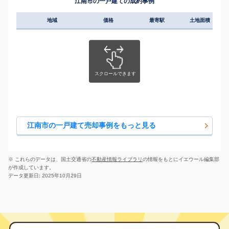
江南市の一戸建ての成約事例
地域
価格
最寄駅
土地面積
延床
江南市の一戸建て売却事例をもっと見る
※ これらのデータは、国土交通省の
不動産情報ライブラリ
の情報をもとにイエウール編集部
が作成しています。
データ更新日: 2025年10月29日