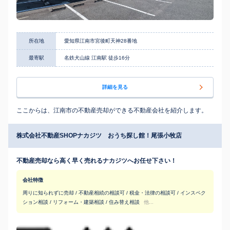
所在地
愛知県江南市宮後町天神28番地
最寄駅
名鉄犬山線 江南駅 徒歩16分
詳細を見る
ここからは、江南市の不動産売却ができる不動産会社を紹介します。
株式会社不動産SHOPナカジツ おうち探し館！尾張小牧店
不動産売却なら高く早く売れるナカジツへお任せ下さい！
会社特徴
周りに知られずに売却 / 不動産相続の相談可 / 税金・法律の相談可 / インスペク
ション相談 / リフォーム・建築相談 / 住み替え相談
他...