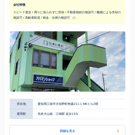
会社特徴
スピード査定 / 周りに知られずに売却 / 不動産相続の相談可 / 離婚による売却の
相談可 / 高齢者歓迎 / 税金・法律の相談可
他...
所在地
愛知県江南市古知野町牧森211-1 MKビル2階
最寄駅
名鉄犬山線 江南駅 徒歩13分
詳細を見る