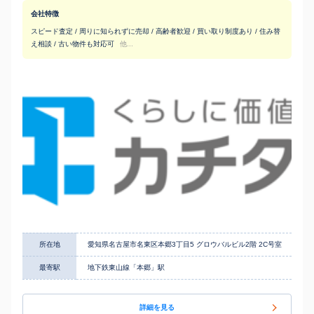
会社特徴
スピード査定 / 周りに知られずに売却 / 高齢者歓迎 / 買い取り制度あり / 住み替
え相談 / 古い物件も対応可
他...
所在地
愛知県名古屋市名東区本郷3丁目5 グロウバルビル2階 2C号室
最寄駅
地下鉄東山線「本郷」駅
詳細を見る