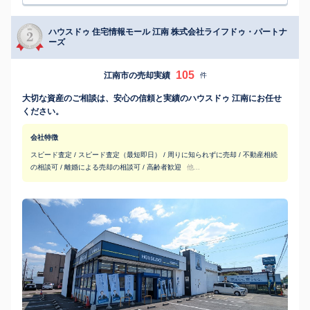
ハウスドゥ 住宅情報モール 江南 株式会社ライフドゥ・パートナ
ーズ
105
江南市の売却実績
件
大切な資産のご相談は、安心の信頼と実績のハウスドゥ 江南にお任せ
ください。
会社特徴
スピード査定 / スピード査定（最短即日） / 周りに知られずに売却 / 不動産相続
の相談可 / 離婚による売却の相談可 / 高齢者歓迎
他...