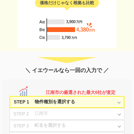
価格だけじゃなく根拠も比較
＼ イエウールなら一回の入力で ／
江南市の厳選された最大6社が査定
STEP 1
STEP 2
STEP 3