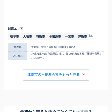
対応エリア
他...
岐阜市
大垣市
羽島市
各務原市
一宮市
津島市
所在地
愛知県一宮市丹陽町九日市場地子786-1
JR東海道本線「稲沢駅」車で7分 JR東海道本線「尾張一宮駅」
アクセス
バス22分...
江南市の不動産会社をもっと見る
最初から売ると決めてなくても
大丈夫？