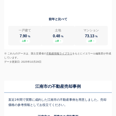
前年と比べて
一戸建て
土地
マンション
7.90
0.48
73.13
%
%
%
上昇
↑
上昇
↑
上昇
↑
※ これらのデータは、国土交通省の
不動産情報ライブラリ
をもとにイエウール編集部が作成
しています。
データ更新日: 2025年10月29日
江南市の不動産売却事例
直近1年間で実際に成約した江南市の不動産事例を用意しました。売却
価格の参考情報としてお役立てください。