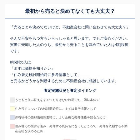
最初から売ると決めてなくても
大丈夫？
「売ることを決めてないけど、不動産会社に問い合わせても大丈夫？」
そんな不安をもつ方もいらっしゃると思います。でもご安心ください。
実際に売却した人のうち、最初から売ることを決めていた人は4割程度
です。
約6割の人は
「まずは価格を知りたい」
「住み替え検討開始時に参考情報として」
と売るかどうかを判断するために不動産会社に相談しています。
査定実施状況と査定タイミング
もともと住み替えをするつもりはない時期でも、興味本位で
住み替えについての検討開始時に、まずは参考情報として
保有物件の売却価格調査時に、より正確な売却価格を知るために
住み替えの検討が進み、売却する気持ちになったところで、売却を依頼する不動
産会社を決めるため