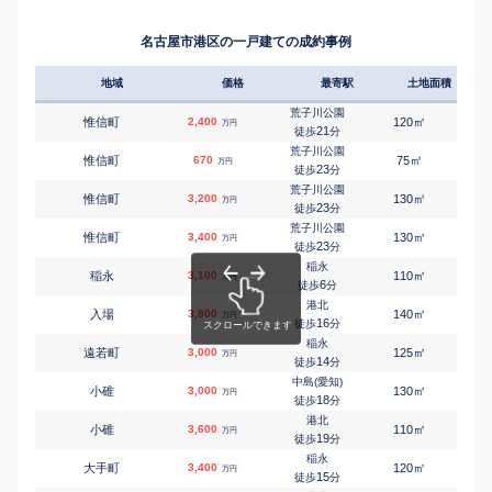
名古屋市港区の一戸建ての成約事例
地域
価格
最寄駅
土地面積
延床
荒子川公園
㎡
㎡
惟信町
2,400
120
95
万円
21
徒歩
分
荒子川公園
㎡
㎡
惟信町
670
75
65
万円
23
徒歩
分
荒子川公園
㎡
㎡
惟信町
3,200
130
100
万円
23
徒歩
分
荒子川公園
㎡
㎡
惟信町
3,400
130
100
万円
23
徒歩
分
稲永
㎡
㎡
稲永
3,100
110
95
万円
6
徒歩
分
港北
㎡
㎡
入場
3,800
140
105
万円
16
徒歩
分
稲永
㎡
㎡
遠若町
3,000
125
95
万円
14
徒歩
分
中島(愛知)
㎡
㎡
小碓
3,000
130
95
万円
18
徒歩
分
港北
㎡
㎡
小碓
3,600
110
100
万円
19
徒歩
分
稲永
㎡
㎡
大手町
3,400
120
-
万円
15
徒歩
分