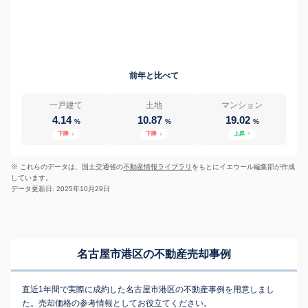
前年と比べて
一戸建て
土地
マンション
4.14
10.87
19.02
%
%
%
下降
↓
下降
↓
上昇
↑
※ これらのデータは、国土交通省の
不動産情報ライブラリ
をもとにイエウール編集部が作成
しています。
データ更新日: 2025年10月29日
名古屋市港区の不動産売却事例
直近1年間で実際に成約した名古屋市港区の不動産事例を用意しまし
た。売却価格の参考情報としてお役立てください。