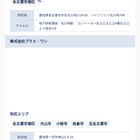
他...
名古屋市港区
所在地
愛知県名古屋市中区丸の内2-19-32 パインツリー丸の内708
地下鉄桜通線「丸の内駅」 エレベーター出入口または4番出入口
アクセス
より徒歩1分
株式会社プラス・ワン
対応エリア
名古屋市港区
犬山市
小牧市
岩倉市
北名古屋市
所在地
愛知県一宮市神山1-5-10