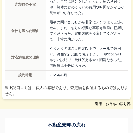
った。早急に処分をしたかった。家の片付け
売却前の不安
や、解体にどのくらいの費用や時間がかかるか
見当がつかなかった。
最初の問い合わせから非常にテンポよく交渉が
進み、またこちらの必要な事項も親身に把握し
会社を選んだ理由
てくださった。買取方式を提案してくださっ
て、非常に助かった。
やりとりの速さは想定以上で、メールで数回
と、対面で2，3回で完了した。丁寧で分かり
対応満足度の理由
やすい説明で、受け答えも全く問題なかった。
信頼感は十分にあった。
成約時期
2025年8月
※上記口コミは、個人の感想であり、査定額を保証するものではありま
せん。
引用：おうちの語り部
不動産売却の流れ