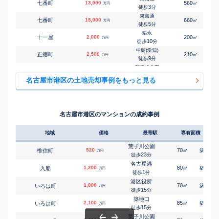
七番町
13,000
560
㎡
万円
荒子川公園
3
徒歩
分
㎡
㎡
東茶屋
3,900
180
110
万円
-
徒歩
分
東海通
七番町
15,000
660
㎡
万円
稲永
5
徒歩
分
㎡
㎡
宝神
2,300
125
105
万円
15
徒歩
分
稲永
十一屋
2,000
200
㎡
万円
荒子川公園
10
徒歩
分
㎡
㎡
本宮町
3,200
95
95
万円
16
徒歩
分
中島(愛知)
正徳町
2,500
210
㎡
万円
荒子川公園
9
徒歩
分
㎡
㎡
本宮町
3,900
125
105
万円
18
徒歩
分
荒子川公園
高木町
1,900
165
㎡
万円
名古屋港
23
徒歩
分
㎡
㎡
名港
50
85
55
名古屋市港区の土地売却事例をもっと見る
万円
4
徒歩
分
築地口
千鳥
3,200
210
㎡
万円
港北
8
徒歩
分
㎡
㎡
明正
3,100
220
140
万円
-
徒歩
分
名古屋港
浜
1,000
80
㎡
万円
港北
3
徒歩
分
㎡
㎡
明正
3,100
110
100
名古屋市港区のマンションの成約事例
万円
29
徒歩
分
名古屋港
浜
2,400
155
㎡
万円
4
徒歩
分
地域
価格
最寄駅
専有面積
築年
港北
東茶屋
6,400
780
㎡
万円
-
徒歩
分
荒子川公園
520
70
29
惟信町
㎡
築
年
万円
港北
23
徒歩
分
東茶屋
4,500
550
㎡
万円
-
徒歩
分
名古屋港
1,200
80
45
入船
㎡
築
年
万円
荒子川公園
1
徒歩
分
東茶屋
1,700
160
㎡
万円
-
徒歩
分
港区役所
1,800
70
23
いろは町
㎡
築
年
万円
稲永
15
徒歩
分
藤前
4,100
740
㎡
万円
-
徒歩
分
築地口
2,100
85
24
いろは町
㎡
築
年
万円
稲永
15
徒歩
分
宝神
4,300
400
㎡
万円
11
徒歩
分
荒子川公園