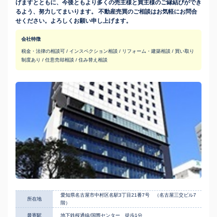
げますとともに、今後ともより多くの売主様と買主様のご縁結びができ
るよう、努力してまいります。 不動産売買のご相談はお気軽にお問合
せください。よろしくお願い申し上げます。
会社特徴
税金・法律の相談可 / インスペクション相談 / リフォーム・建築相談 / 買い取り
制度あり / 任意売却相談 / 住み替え相談
愛知県名古屋市中村区名駅3丁目21番7号 （名古屋三交ビル7
所在地
階）
最寄駅
地下鉄桜通線/国際センター 徒歩1分