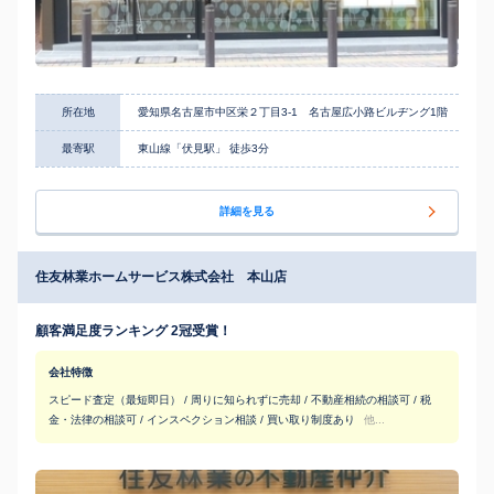
所在地
愛知県名古屋市中区栄２丁目3-1 名古屋広小路ビルヂング1階
最寄駅
東山線「伏見駅」 徒歩3分
詳細を見る
住友林業ホームサービス株式会社 本山店
顧客満足度ランキング 2冠受賞！
会社特徴
スピード査定（最短即日） / 周りに知られずに売却 / 不動産相続の相談可 / 税
金・法律の相談可 / インスペクション相談 / 買い取り制度あり
他...