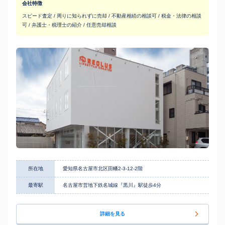
会社特徴
スピード査定 / 周りに知られずに売却 / 不動産相続の相談可 / 税金・法律の相談
可 / 弁護士・税理士の紹介 / 任意売却相談
所在地
愛知県名古屋市北区田幡2-3-12-2階
最寄駅
名古屋市営地下鉄名城線『黒川』駅徒歩4分
詳細を見る