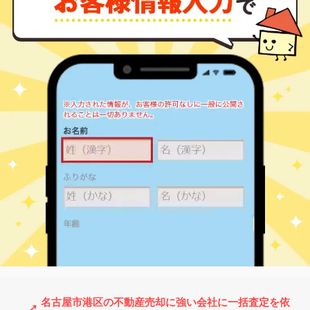
道徳
2,300
95
18
木場町
㎡
築
年
万円
23
徒歩
分
港区役所
1,500
80
24
港栄
㎡
築
年
万円
2
徒歩
分
築地口
860
55
38
港陽
㎡
築
年
万円
6
徒歩
分
築地口
2,500
75
21
港陽
㎡
築
年
万円
7
徒歩
分
築地口
1,600
75
20
港陽
㎡
築
年
万円
8
徒歩
分
港区役所
400
65
52
港楽
㎡
築
年
万円
3
徒歩
分
港区役所
1,100
50
51
港楽
㎡
築
年
万円
4
徒歩
分
港北
1,900
75
27
小割通
㎡
築
年
万円
11
徒歩
分
港区役所
1,500
70
43
作倉町
㎡
築
年
万円
6
徒歩
分
稲永
2,200
70
17
十一屋
㎡
築
年
万円
7
徒歩
分
稲永
1,500
65
29
十一屋
㎡
築
年
万円
10
徒歩
分
中島(愛知)
1,800
65
27
正徳町
㎡
築
年
万円
11
徒歩
分
名古屋市港区の不動産売却に強い会社に一括査定を依
港北