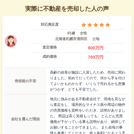
実際に不動産を売却した人の声
対応満足度
65歳
女性
北海道札幌市清田区
土地
査定価格
800
万円
成約価格
700
万円
高齢の叔母が施設に入居したため、売却に関わ
りました。初めてだってので、何から手を付け
売却前の不安
てよいかもわからず、いくらで売れるかも想像
がつかず、とても不安でした。
地元に強みがある不動産会社で、現地を見なが
ら査定をし、場所的なマイナス面や周辺の物件
の売買価格も資料をいただき、説明がありまし
た。 周辺は高く見積もっても、どんどん売買
会社を選んだ理由
価格が下がっている事も説明があり、納得して
お願いすることができました。 また叔母の事
情も考慮してくださり、色々有利になるよう手