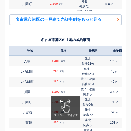
港北
㎡
㎡
川間町
1,100
150
100
万円
7
徒歩
分
荒子川公園
㎡
㎡
寛政町
4,000
110
105
万円
5
徒歩
分
名古屋市港区の一戸建て売却事例をもっと見る
築地口
㎡
㎡
魁町
3,300
110
95
万円
14
徒歩
分
荒子川公園
㎡
㎡
品川町
2,500
110
100
万円
7
徒歩
分
名古屋市港区の土地の成約事例
中島(愛知)
㎡
㎡
正徳町
3,600
125
100
万円
6
徒歩
分
地域
価格
最寄駅
土地面積
中島(愛知)
㎡
㎡
正徳町
1,500
120
95
万円
8
徒歩
分
港北
入場
1,400
105
㎡
万円
中島(愛知)
11
徒歩
分
㎡
㎡
正徳町
3,000
90
110
万円
11
徒歩
分
築地口
いろは町
280
45
㎡
万円
中島(愛知)
18
徒歩
分
㎡
㎡
船頭場
2,700
130
95
万円
-
徒歩
分
荒子川公園
いろは町
280
40
㎡
万円
中島(愛知)
18
徒歩
分
㎡
㎡
船頭場
2,700
160
95
万円
-
徒歩
分
荒子川公園
川園
1,200
350
㎡
万円
築地口
-
徒歩
分
㎡
㎡
千鳥
3,300
60
85
万円
5
徒歩
分
港北
川間町
2,200
180
㎡
万円
港北
8
徒歩
分
㎡
㎡
土古町
3,100
105
110
万円
11
徒歩
分
港北
小賀須
6,000
790
㎡
万円
荒子川公園
-
徒歩
分
㎡
㎡
西茶屋
1,600
135
120
万円
-
徒歩
分
港北
小賀須
450
125
㎡
万円
港北
-
徒歩
分
㎡
㎡
東茶屋
2,600
120
100
万円
-
徒歩
分
東海通