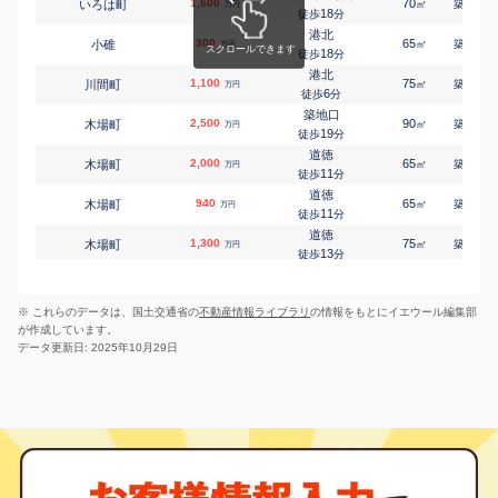
1,600
70
24
いろは町
㎡
築
年
稲永
万円
18
宝神
1,300
徒歩
分
145
㎡
万円
14
徒歩
分
港北
300
65
29
小碓
港北
㎡
築
年
万円
畑中
120
18
95
徒歩
分
㎡
万円
-
徒歩
分
港北
1,100
港北
75
28
川間町
㎡
築
年
万円
福前
750
320
6
㎡
徒歩
分
万円
-
徒歩
分
築地口
港北
2,500
90
17
木場町
㎡
築
年
万円
福前
1,400
300
㎡
19
万円
徒歩
分
-
徒歩
分
道徳
港北
2,000
65
30
木場町
㎡
築
年
万円
六軒家
240
270
㎡
万円
11
徒歩
分
-
徒歩
分
道徳
港北
940
65
39
木場町
㎡
築
年
万円
六軒家
360
600
㎡
万円
11
徒歩
分
-
徒歩
分
道徳
1,300
75
39
木場町
㎡
築
年
万円
13
徒歩
分
道徳
2,100
100
25
木場町
㎡
築
年
万円
15
徒歩
分
※ これらのデータは、国土交通省の
不動産情報ライブラリ
の情報をもとにイエウール編集部
道徳
600
80
26
木場町
㎡
築
年
万円
が作成しています。
15
徒歩
分
データ更新日: 2025年10月29日
道徳
1,600
70
38
木場町
㎡
築
年
万円
15
徒歩
分
道徳
2,000
70
28
木場町
㎡
築
年
万円
16
徒歩
分
道徳
2,000
95
26
木場町
㎡
築
年
万円
16
徒歩
分
道徳
1,400
75
39
木場町
㎡
築
年
万円
20
徒歩
分