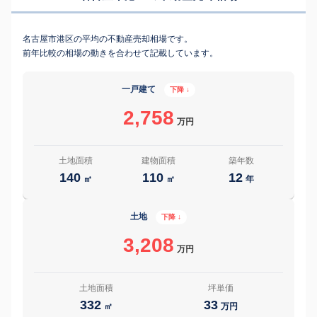
名古屋市港区の平均の不動産売却相場です。
前年比較の相場の動きを合わせて記載しています。
一戸建て
下降 ↓
2,758
万円
土地面積
建物面積
築年数
140
110
12
㎡
㎡
年
土地
下降 ↓
3,208
万円
土地面積
坪単価
332
33
㎡
万円