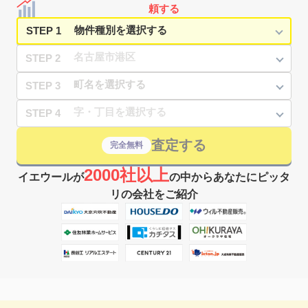
1,600
65
38
正保町
㎡
築
年
万円
頼する
2
徒歩
分
STEP 1
STEP 2
STEP 3
STEP 4
査定する
完全無料
2000社以上
イエウールが
の中からあなたにピッタ
リの会社をご紹介