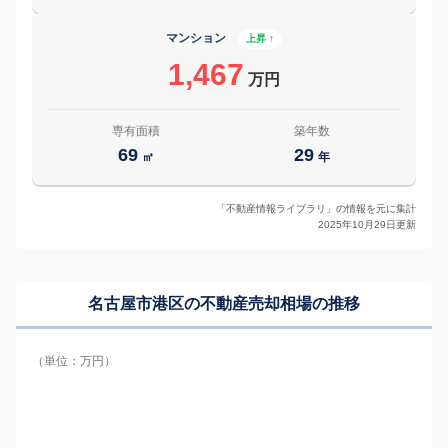
マンション
上昇 ↑
1,467
万円
専有面積
築年数
69
29
㎡
年
「不動産情報ライブラリ」の情報を元に集計
2025年10月29日更新
名古屋市港区の
不動産売却相場の推移
（単位：万円）