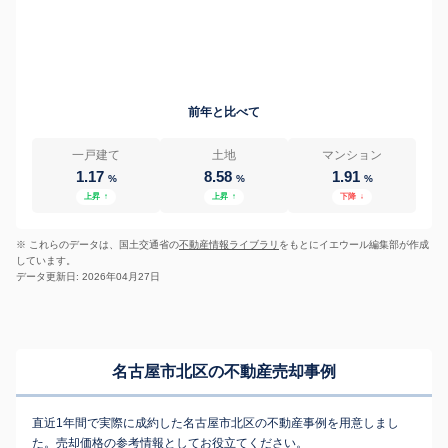
前年と比べて
一戸建て
土地
マンション
1.17
8.58
1.91
%
%
%
上昇
↑
上昇
↑
下降
↓
※ これらのデータは、国土交通省の
不動産情報ライブラリ
をもとにイエウール編集部が作成
しています。
データ更新日: 2026年04月27日
名古屋市北区の不動産売却事例
直近1年間で実際に成約した名古屋市北区の不動産事例を用意しまし
た。売却価格の参考情報としてお役立てください。