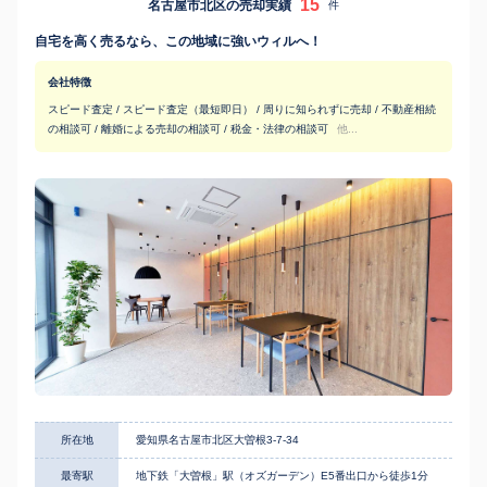
15
名古屋市北区の売却実績
件
自宅を高く売るなら、この地域に強いウィルへ！
会社特徴
スピード査定 / スピード査定（最短即日） / 周りに知られずに売却 / 不動産相続
の相談可 / 離婚による売却の相談可 / 税金・法律の相談可
他...
所在地
愛知県名古屋市北区大曽根3-7-34
最寄駅
地下鉄「大曽根」駅（オズガーデン）E5番出口から徒歩1分