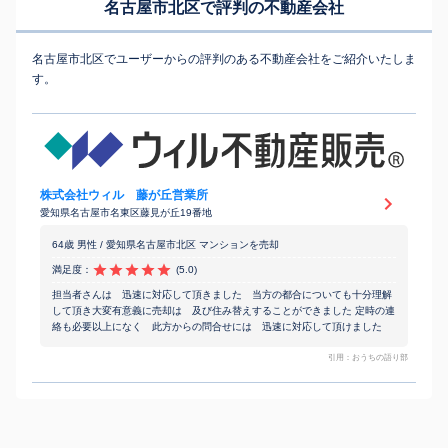
名古屋市北区で評判の不動産会社
名古屋市北区でユーザーからの評判のある不動産会社をご紹介いたしま
す。
株式会社ウィル 藤が丘営業所
愛知県名古屋市名東区藤見が丘19番地
64歳 男性 / 愛知県名古屋市北区 マンションを売却
満足度：
(5.0)
担当者さんは 迅速に対応して頂きました 当方の都合についても十分理解
して頂き大変有意義に売却は 及び住み替えすることができました 定時の連
絡も必要以上になく 此方からの問合せには 迅速に対応して頂けました
引用：おうちの語り部