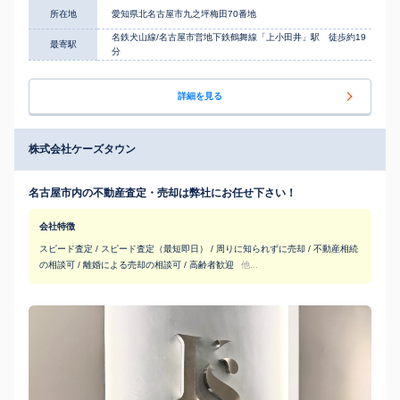
所在地
愛知県北名古屋市九之坪梅田70番地
名鉄犬山線/名古屋市営地下鉄鶴舞線「上小田井」駅 徒歩約19
最寄駅
分
詳細を見る
株式会社ケーズタウン
名古屋市内の不動産査定・売却は弊社にお任せ下さい！
会社特徴
スピード査定 / スピード査定（最短即日） / 周りに知られずに売却 / 不動産相続
の相談可 / 離婚による売却の相談可 / 高齢者歓迎
他...