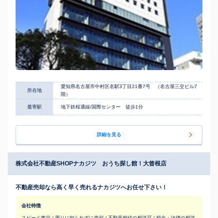
愛知県名古屋市中村区名駅3丁目21番7号 （名古屋三交ビル7
所在地
階）
最寄駅
地下鉄桜通線/国際センター 徒歩1分
詳細を見る
株式会社不動産SHOPナカジツ おうち探し館！大曾根店
不動産売却なら高く早く売れるナカジツへお任せ下さい！
会社特徴
スピード査定 / 周りに知られずに売却 / 不動産相続の相談可 / 税金・法律の相談