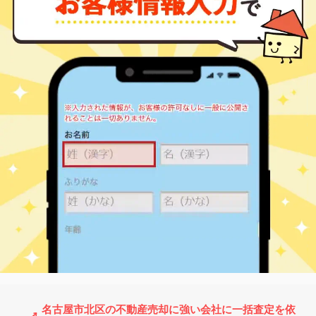
志賀本通
2,100
75
33
志賀本通
㎡
築
年
万円
2
徒歩
分
志賀本通
3,800
85
33
志賀本通
㎡
築
年
万円
3
徒歩
分
黒川(愛知)
2,100
25
5
志賀南通
㎡
築
年
万円
4
徒歩
分
黒川(愛知)
1,900
20
5
志賀南通
㎡
築
年
万円
4
徒歩
分
清水(愛知)
1,700
25
4
清水
㎡
築
年
万円
5
徒歩
分
黒川(愛知)
2,500
90
29
成願寺
㎡
築
年
万円
-
徒歩
分
上飯田
1,200
70
47
辻町
㎡
築
年
万円
5
徒歩
分
上飯田
1,400
70
47
辻町
㎡
築
年
万円
6
徒歩
分
上飯田
2,200
65
27
辻本通
㎡
築
年
万円
4
徒歩
分
黒川(愛知)
1,500
80
38
天道町
㎡
築
年
万円
14
徒歩
分
黒川(愛知)
1,900
65
34
中切町
㎡
築
年
万円
29
徒歩
分
上飯田
1,300
70
25
鳩岡町
㎡
築
年
万円
14
徒歩
分
名古屋市北区の不動産売却に強い会社に一括査定を依