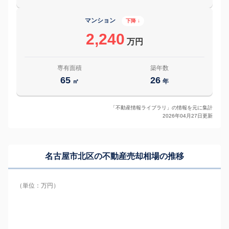
マンション
下降 ↓
2,240
万円
専有面積
築年数
65
26
㎡
年
「不動産情報ライブラリ」の情報を元に集計
2026年04月27日更新
名古屋市北区の
不動産売却相場の推移
（単位：万円）