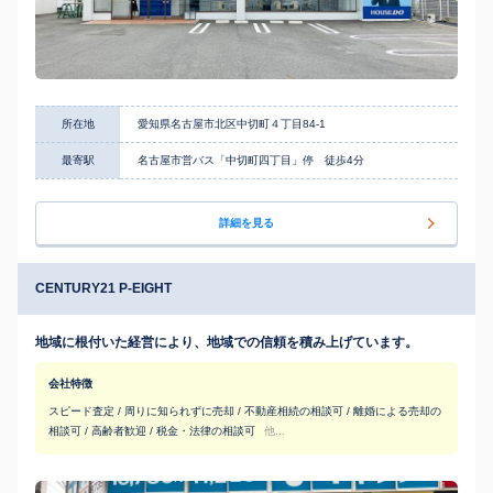
所在地
愛知県名古屋市北区中切町４丁目84-1
最寄駅
名古屋市営バス「中切町四丁目」停 徒歩4分
詳細を見る
CENTURY21 P-EIGHT
地域に根付いた経営により、地域での信頼を積み上げています。
会社特徴
スピード査定 / 周りに知られずに売却 / 不動産相続の相談可 / 離婚による売却の
相談可 / 高齢者歓迎 / 税金・法律の相談可
他...