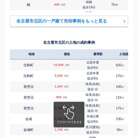
味鋺
㎡
㎡
楠
600
75
85
万円
19
徒歩
分
味鋺
㎡
㎡
楠
3,300
125
100
万円
26
徒歩
分
名古屋市北区の一戸建て売却事例をもっと見る
味鋺
㎡
㎡
楠味鋺
2,800
140
95
万円
16
徒歩
分
味鋺
㎡
㎡
楠味鋺
1,800
200
210
万円
18
徒歩
分
名古屋市北区の土地の成約事例
黒川(愛知)
㎡
㎡
駒止町
2,800
120
65
万円
11
徒歩
分
地域
価格
最寄駅
土地面積
黒川(愛知)
㎡
㎡
志賀町
5,500
75
115
万円
8
徒歩
分
志賀本通
生駒町
16,000
620
㎡
万円
黒川(愛知)
6
徒歩
分
㎡
㎡
志賀町
5,500
75
110
万円
9
徒歩
分
志賀本通
生駒町
3,600
170
㎡
万円
黒川(愛知)
8
徒歩
分
㎡
㎡
成願寺
3,800
110
95
万円
26
徒歩
分
味美(名鉄)
喜惣治
1,300
100
㎡
万円
尼ケ坂
-
徒歩
分
㎡
㎡
杉村
4,400
60
115
万円
7
徒歩
分
味美(名鉄)
喜惣治
900
115
㎡
万円
黒川(愛知)
-
徒歩
分
㎡
㎡
田幡
5,800
165
280
万円
3
徒歩
分
味美(名鉄)
喜惣治
2,000
175
㎡
万円
黒川(愛知)
-
徒歩
分
㎡
㎡
田幡
2,000
85
45
万円
5
徒歩
分
名城公園
金城
6,500
230
㎡
万円
志賀本通
8
徒歩
分
㎡
㎡
稚児宮通
4,300
60
120
万円
8
徒歩
分
黒川(愛知)
金城町
1,700
90
㎡
万円
味鋺
20
徒歩
分
㎡
㎡
中味鋺
3,600
250
105
万円
19
徒歩
分
味鋺