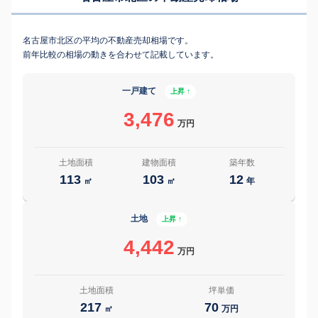
名古屋市北区の平均の不動産売却相場です。
前年比較の相場の動きを合わせて記載しています。
一戸建て
上昇 ↑
3,476
万円
土地面積
建物面積
築年数
113
103
12
㎡
㎡
年
土地
上昇 ↑
4,442
万円
土地面積
坪単価
217
70
㎡
万円