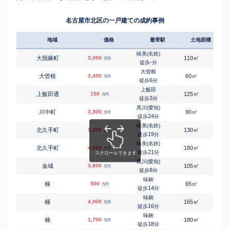
名古屋市北区の一戸建ての成約事例
地域
価格
最寄駅
土地面積
延床
味美(名鉄)
㎡
㎡
大我麻町
3,000
110
95
万円
-
徒歩
分
大曽根
㎡
㎡
大曽根
3,400
60
90
万円
6
徒歩
分
上飯田
㎡
㎡
上飯田通
150
125
65
万円
3
徒歩
分
黒川(愛知)
㎡
㎡
川中町
3,300
90
105
万円
24
徒歩
分
味美(名鉄)
㎡
㎡
北久手町
3,300
130
105
万円
19
徒歩
分
味美(名鉄)
㎡
㎡
北久手町
4,000
180
100
万円
21
徒歩
分
黒川(愛知)
㎡
㎡
金城
3,800
105
115
万円
8
徒歩
分
味鋺
㎡
㎡
楠
500
65
65
万円
14
徒歩
分
味鋺
㎡
㎡
楠
4,000
165
90
万円
16
徒歩
分
味鋺
㎡
㎡
楠
1,700
180
105
万円
18
徒歩
分