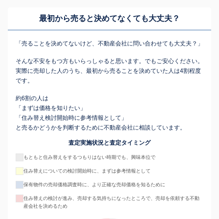
最初から売ると決めてなくても
大丈夫？
「売ることを決めてないけど、不動産会社に問い合わせても大丈夫？」
そんな不安をもつ方もいらっしゃると思います。でもご安心ください。
実際に売却した人のうち、最初から売ることを決めていた人は4割程度
です。
約6割の人は
「まずは価格を知りたい」
「住み替え検討開始時に参考情報として」
と売るかどうかを判断するために不動産会社に相談しています。
査定実施状況と査定タイミング
もともと住み替えをするつもりはない時期でも、興味本位で
住み替えについての検討開始時に、まずは参考情報として
保有物件の売却価格調査時に、より正確な売却価格を知るために
住み替えの検討が進み、売却する気持ちになったところで、売却を依頼する不動
産会社を決めるため