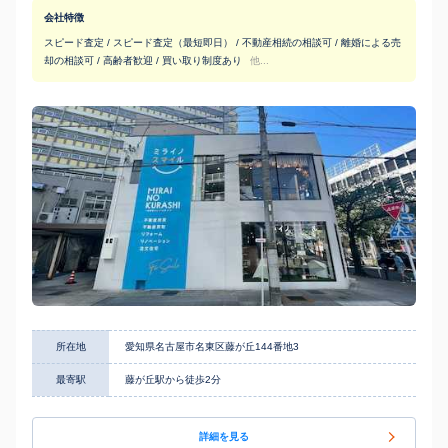
会社特徴
スピード査定 / スピード査定（最短即日） / 不動産相続の相談可 / 離婚による売
却の相談可 / 高齢者歓迎 / 買い取り制度あり
他...
所在地
愛知県名古屋市名東区藤が丘144番地3
最寄駅
藤が丘駅から徒歩2分
詳細を見る