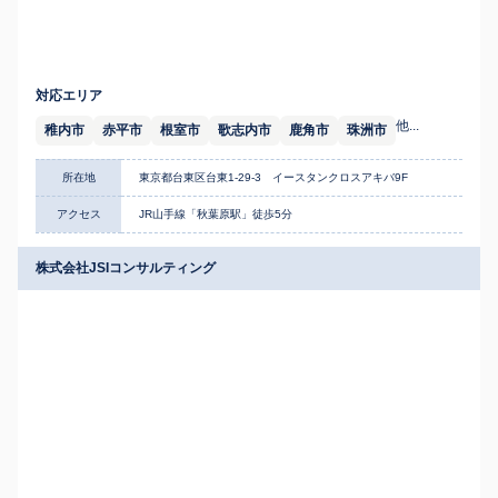
対応エリア
他...
稚内市
赤平市
根室市
歌志内市
鹿角市
珠洲市
所在地
東京都台東区台東1-29-3 イースタンクロスアキバ9F
アクセス
JR山手線「秋葉原駅」徒歩5分
株式会社JSIコンサルティング