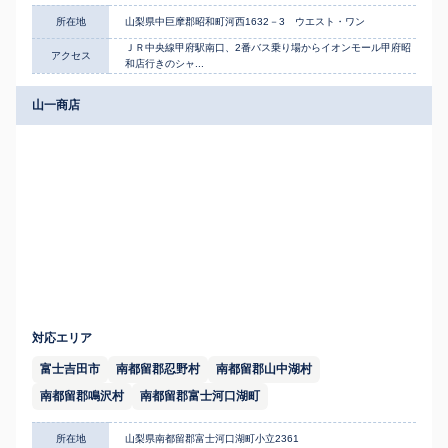
所在地
山梨県中巨摩郡昭和町河西1632－3 ウエスト・ワン
ＪＲ中央線甲府駅南口、2番バス乗り場からイオンモール甲府昭
アクセス
和店行きのシャ...
山一商店
対応エリア
富士吉田市
南都留郡忍野村
南都留郡山中湖村
南都留郡鳴沢村
南都留郡富士河口湖町
所在地
山梨県南都留郡富士河口湖町小立2361