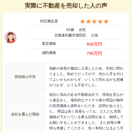
実際に不動産を売却した人の声
対応満足度
65歳
女性
北海道札幌市清田区
土地
査定価格
800
万円
成約価格
700
万円
高齢の叔母が施設に入居したため、売却に関わ
りました。初めてだってので、何から手を付け
売却前の不安
てよいかもわからず、いくらで売れるかも想像
がつかず、とても不安でした。
地元に強みがある不動産会社で、現地を見なが
ら査定をし、場所的なマイナス面や周辺の物件
の売買価格も資料をいただき、説明がありまし
た。 周辺は高く見積もっても、どんどん売買
会社を選んだ理由
価格が下がっている事も説明があり、納得して
お願いすることができました。 また叔母の事
情も考慮してくださり、色々有利になるよう手