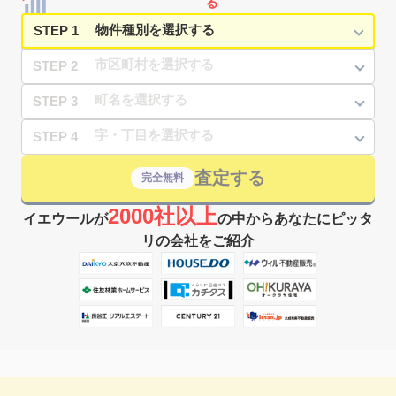
る
STEP 1
STEP 2
STEP 3
STEP 4
査定する
完全無料
2000社以上
イエウールが
の中からあなたにピッタ
リの会社をご紹介