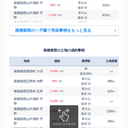
南都留郡山中湖村 平
富士山
㎡
㎡
360
220
105
万円
野
-
徒歩
分
南都留郡山中湖村 平
富士山
㎡
㎡
1,000
970
45
万円
野
-
徒歩
分
南都留郡富士河口湖
河口湖
㎡
㎡
1,800
540
90
万円
町 勝山
-
徒歩
分
南都留郡の一戸建て売却事例をもっと見る
南都留郡富士河口湖
河口湖
㎡
㎡
380
130
80
万円
町 船津
4
徒歩
分
南都留郡富士河口湖
河口湖
㎡
㎡
5,300
370
110
万円
町 船津
15
徒歩
分
南都留郡の土地の成約事例
地域
価格
最寄駅
土地面積
寿
南都留郡西桂町 小沼
5,600
-
㎡
万円
16
徒歩
分
富士山
南都留郡忍野村 内野
890
480
㎡
万円
-
徒歩
分
富士山
南都留郡忍野村 忍草
1,400
310
㎡
万円
-
徒歩
分
南都留郡山中湖村 平
富士山
6,000
-
㎡
万円
野
-
徒歩
分
南都留郡山中湖村 平
富士山
4,000
1200
㎡
万円
野
-
徒歩
分
南都留郡山中湖村 平
富士山
100
340
㎡
万円
野
-
徒歩
分