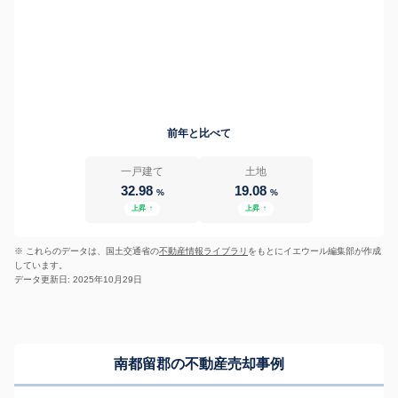
前年と比べて
一戸建て
土地
32.98
19.08
%
%
上昇
↑
上昇
↑
※ これらのデータは、国土交通省の
不動産情報ライブラリ
をもとにイエウール編集部が作成
しています。
データ更新日: 2025年10月29日
南都留郡の不動産売却事例