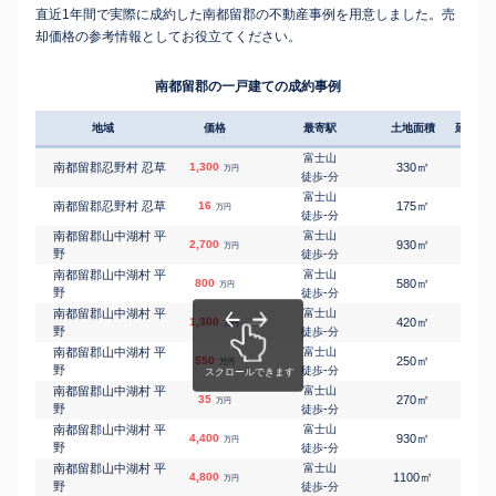
直近1年間で実際に成約した南都留郡の不動産事例を用意しました。売
却価格の参考情報としてお役立てください。
南都留郡の一戸建ての成約事例
地域
価格
最寄駅
土地面積
延床面
富士山
㎡
㎡
南都留郡忍野村 忍草
1,300
330
65
万円
-
徒歩
分
富士山
㎡
㎡
南都留郡忍野村 忍草
16
175
60
万円
-
徒歩
分
南都留郡山中湖村 平
富士山
㎡
㎡
2,700
930
90
万円
野
-
徒歩
分
南都留郡山中湖村 平
富士山
㎡
㎡
800
580
95
万円
野
-
徒歩
分
南都留郡山中湖村 平
富士山
㎡
㎡
1,300
420
75
万円
野
-
徒歩
分
南都留郡山中湖村 平
富士山
㎡
㎡
550
250
50
万円
野
-
徒歩
分
南都留郡山中湖村 平
富士山
㎡
㎡
35
270
50
万円
野
-
徒歩
分
南都留郡山中湖村 平
富士山
㎡
㎡
4,400
930
90
万円
野
-
徒歩
分
南都留郡山中湖村 平
富士山
㎡
㎡
4,800
1100
105
万円
野
-
徒歩
分