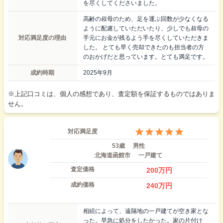
を尽くしてくださいました。
高齢の叔母のため、足を運ぶ回数が少なくなる
ように配慮していただいたり、少しでも叔母の
対応満足度の理由
手元にお金が残るよう手を尽くしていただきま
した。 とても早く売却できたのも担当者の方
のおかげだと思っています。とても満足です。
成約時期
2025年9月
※上記口コミは、個人の感想であり、査定額を保証するものではありま
せん。
対応満足度
53歳
男性
北海道函館市
一戸建て
査定価格
200
万円
成約価格
240
万円
相続によって、遠隔地の一戸建てが空き家とな
った。早急に処分をしたかった。家の片付け