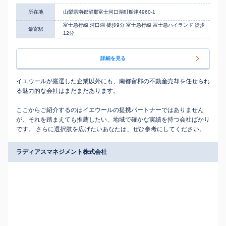
所在地
山梨県南都留郡富士河口湖町船津4960-1
富士急行線 河口湖 徒歩9分 富士急行線 富士急ハイランド 徒歩
最寄駅
12分
詳細を見る
イエウールが厳選した企業以外にも、南都留郡の不動産売却を任せられ
る魅力的な会社はまだまだあります。
ここからご紹介するのはイエウールの提携パートナーではありません
が、それを踏まえても推薦したい、地域で確かな実績を持つ会社ばかり
です。 さらに選択肢を広げたいあなたは、ぜひ参考にしてください。
ラディアスマネジメント株式会社