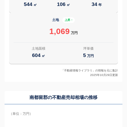
544
106
34
㎡
㎡
年
土地
上昇 ↑
1,069
万円
土地面積
坪単価
604
5
㎡
万円
「不動産情報ライブラリ」の情報を元に集計
2025年10月29日更新
南都留郡の
不動産売却相場の推移
（単位：万円）