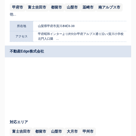
甲府市
富士吉田市
都留市
山梨市
韮崎市
南アルプス市
他...
所在地
山梨県甲府市貢川本町8-38
甲府昭和インターより約5分/甲府アルプス通り沿い/貢川小学校
アクセス
北門入口隣 ...
不動産Edge株式会社
対応エリア
富士吉田市
都留市
山梨市
大月市
甲州市