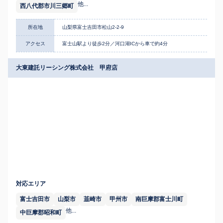
他...
西八代郡市川三郷町
所在地
山梨県富士吉田市松山2-2-9
アクセス
富士山駅より徒歩2分／河口湖ICから車で約4分
大東建託リーシング株式会社 甲府店
対応エリア
富士吉田市
山梨市
韮崎市
甲州市
南巨摩郡富士川町
他...
中巨摩郡昭和町