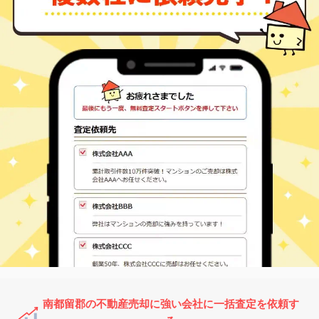
南都留郡富士河口湖
河口湖
480
260
㎡
万円
町 大石
-
徒歩
分
南都留郡富士河口湖
河口湖
480
260
㎡
万円
町 大石
-
徒歩
分
南都留郡富士河口湖
河口湖
540
180
㎡
万円
町 勝山
-
徒歩
分
南都留郡富士河口湖
河口湖
4,200
-
㎡
万円
町 勝山
-
徒歩
分
南都留郡富士河口湖
河口湖
500
490
㎡
万円
町 勝山
-
徒歩
分
南都留郡富士河口湖
河口湖
3,000
850
㎡
万円
町 勝山
-
徒歩
分
南都留郡富士河口湖
河口湖
1,100
300
㎡
万円
町 勝山
-
徒歩
分
南都留郡富士河口湖
河口湖
7,800
-
㎡
万円
町 勝山
-
徒歩
分
南都留郡富士河口湖
河口湖
700
950
㎡
万円
町 勝山
-
徒歩
分
南都留郡富士河口湖
河口湖
1,500
690
㎡
万円
町 河口
-
徒歩
分
南都留郡富士河口湖
河口湖
660
200
㎡
万円
町 河口
-
徒歩
分
南都留郡の不動産売却に強い会社に一括査定を依頼す