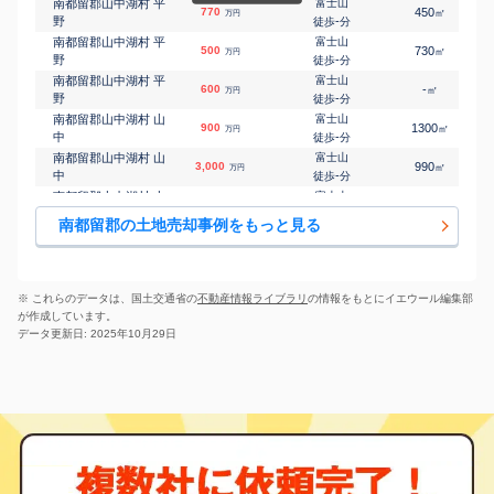
南都留郡山中湖村 平
富士山
770
450
㎡
万円
野
-
徒歩
分
南都留郡山中湖村 平
富士山
500
730
㎡
万円
野
-
徒歩
分
南都留郡山中湖村 平
富士山
600
-
㎡
万円
野
-
徒歩
分
南都留郡山中湖村 山
富士山
900
1300
㎡
万円
中
-
徒歩
分
南都留郡山中湖村 山
富士山
3,000
990
㎡
万円
中
-
徒歩
分
南都留郡山中湖村 山
富士山
390
260
㎡
万円
中
-
徒歩
分
南都留郡の土地売却事例をもっと見る
南都留郡山中湖村 山
富士山
3,400
-
㎡
万円
中
-
徒歩
分
南都留郡山中湖村 山
富士山
700
440
㎡
万円
中
-
徒歩
分
※ これらのデータは、国土交通省の
不動産情報ライブラリ
の情報をもとにイエウール編集部
南都留郡山中湖村 山
富士山
が作成しています。
500
1700
㎡
万円
中
-
徒歩
分
データ更新日: 2025年10月29日
南都留郡山中湖村 山
富士山
1,600
-
㎡
万円
中
-
徒歩
分
南都留郡山中湖村 山
富士山
1,100
670
㎡
万円
中
-
徒歩
分
南都留郡富士河口湖
河口湖
1,000
370
㎡
万円
町 浅川
24
徒歩
分
南都留郡富士河口湖
河口湖
260
280
㎡
万円
町 大嵐
-
徒歩
分