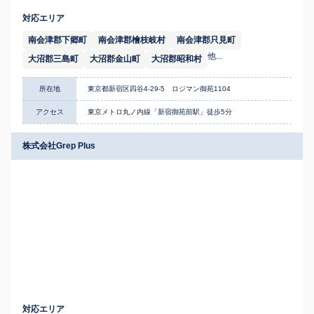
対応エリア
南会津郡下郷町
南会津郡檜枝岐村
南会津郡只見町
他...
大沼郡三島町
大沼郡金山町
大沼郡昭和村
所在地
東京都新宿区四谷4-29-5 ロジマン御苑1104
アクセス
東京メトロ丸ノ内線「新宿御苑前駅」徒歩5分
株式会社Grep Plus
対応エリア