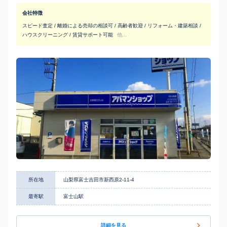
会社特徴
スピード査定 / 離婚による売却の相談可 / 高齢者歓迎 / リフォーム・建築相談 /
ハウスクリーニング / 賃貸サポート可能
他...
所在地
山梨県富士吉田市新西原2-11-4
最寄駅
富士山駅
詳細を見る