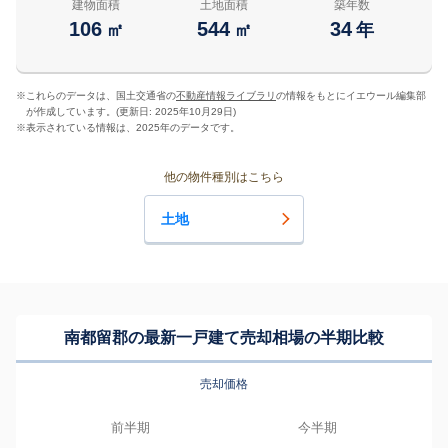
建物面積
土地面積
築年数
106
544
34
㎡
㎡
年
※
これらのデータは、国土交通省の
不動産情報ライブラリ
の情報をもとにイエウール編集部
が作成しています。(更新日: 2025年10月29日)
※
表示されている情報は、2025年のデータです。
他の物件種別はこちら
土地
南都留郡の最新一戸建て売却相場の半期比較
売却価格
前半期
今半期