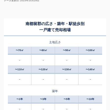
データ更新日: 2025年10月29日
南都留郡の広さ・築年・駅徒歩別
一戸建て売却相場
土地広さ
〜70㎡
〜80㎡
〜90㎡
〜100㎡
-
-
-
-
〜110㎡
〜120㎡
〜130㎡
〜140㎡
-
-
-
-
築年
〜1年
〜3年
〜5年
〜10年
-
-
-
-