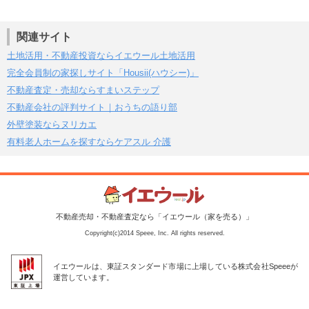
関連サイト
土地活用・不動産投資ならイエウール土地活用
完全会員制の家探しサイト「Housii(ハウシー)」
不動産査定・売却ならすまいステップ
不動産会社の評判サイト｜おうちの語り部
外壁塗装ならヌリカエ
有料老人ホームを探すならケアスル 介護
不動産売却・不動産査定なら「イエウール（家を売る）」
Copyright(c)2014 Speee, Inc. All rights reserved.
イエウールは、東証スタンダード市場に上場している株式会社Speeeが
運営しています。