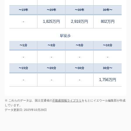
〜15年
〜20年
〜30年
30年〜
-
1,825万円
2,919万円
802万円
駅徒歩
〜1分
〜3分
〜5分
〜10分
-
-
-
-
〜15分
〜20分
〜30分
30分〜
-
-
-
1,756万円
※ これらのデータは、国土交通省の
不動産情報ライブラリ
をもとにイエウール編集部が作成
しています。
データ更新日: 2025年10月29日