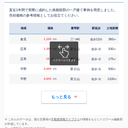
直近1年間で実際に成約した南都留郡の一戸建て事例を用意しました。
売却価格の参考情報としてお役立てください。
地域
価格
最寄駅
駅徒歩
土地面積
延床
倉見
1,200
三つ峠
12
360
230
徒歩
分
㎡
万円
忍草
1,300
富士山
-
330
65
徒歩
分
㎡
万円
忍草
16
富士山
-
175
60
徒歩
分
㎡
万円
平野
4,400
富士山
-
930
90
徒歩
分
㎡
万円
平野
4,800
富士山
-
1100
105
徒歩
分
㎡
万円
もっと見る
※ これらのデータは、国土交通省の
不動産情報ライブラリ
の情報をもとにイエウール編集部
が作成しています。