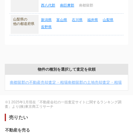
西八代郡
南巨摩郡
南都留郡
山梨県の
新潟県
富山県
石川県
福井県
山梨県
他の都道府県
長野県
物件の種別を選択して査定を依頼
南都留郡の不動産売却査定・相場
南都留郡の土地売却査定・相場
※1 2025年1月現在「不動産会社の一括査定サイトに関するランキング調
査」より(株)東京商工リサーチ
売りたい
不動産を売る