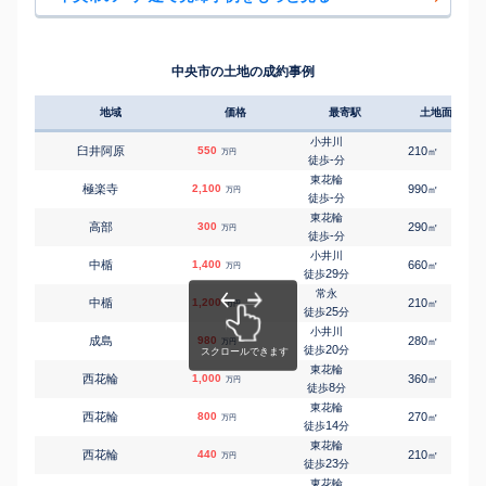
中央市の土地の成約事例
地域
価格
最寄駅
土地面積
小井川
臼井阿原
550
210
㎡
万円
-
徒歩
分
東花輪
極楽寺
2,100
990
㎡
万円
-
徒歩
分
東花輪
高部
300
290
㎡
万円
-
徒歩
分
小井川
中楯
1,400
660
㎡
万円
29
徒歩
分
常永
中楯
1,200
210
㎡
万円
25
徒歩
分
小井川
成島
980
280
㎡
万円
20
徒歩
分
東花輪
西花輪
1,000
360
㎡
万円
8
徒歩
分
東花輪
西花輪
800
270
㎡
万円
14
徒歩
分
東花輪
西花輪
440
210
㎡
万円
23
徒歩
分
東花輪