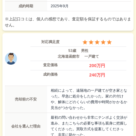
成約時期
2025年9月
※上記口コミは、個人の感想であり、査定額を保証するものではありま
せん。
対応満足度
53歳
男性
北海道函館市
一戸建て
査定価格
200
万円
成約価格
240
万円
相続によって、遠隔地の一戸建てが空き家とな
った。早急に処分をしたかった。家の片付け
売却前の不安
や、解体にどのくらいの費用や時間がかかるか
見当がつかなかった。
最初の問い合わせから非常にテンポよく交渉が
進み、またこちらの必要な事項も親身に把握し
会社を選んだ理由
てくださった。買取方式を提案してくださっ
て、非常に助かった。