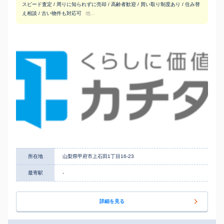
スピード査定 / 周りに知られずに売却 / 高齢者歓迎 / 買い取り制度あり / 住み替
え相談 / 古い物件も対応可
他...
所在地
山梨県甲府市上石田1丁目16-23
最寄駅
-
詳細を見る