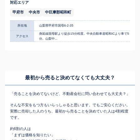
対応エリア
甲府市
中央市
中巨摩郡昭和町
所在地
山梨県甲府市国母6-2-35
身延線国母駅より徒歩15分程度。中央自動車道昭和ICより車で5
アクセス
分。山梨中...
最初から売ると決めてなくても
大丈夫？
「売ることを決めてないけど、不動産会社に問い合わせても大丈夫？」
そんな不安をもつ方もいらっしゃると思います。でもご安心ください。
実際に売却した人のうち、最初から売ることを決めていた人は4割程度
です。
約6割の人は
「まずは価格を知りたい」