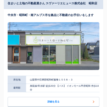
住まいと土地の不動産屋さん スヴァーリエヒュース株式会社 昭和店
中央市・昭和町・南アルプス市を拠点に不動産のお手伝いをします
所在地
山梨県中巨摩郡昭和町飯喰１５５８－３
身延線/常永駅 徒歩20分 【バス】 イオンモール甲府昭和 停歩10
最寄駅
分
詳細を見る