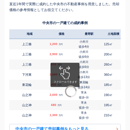
直近1年間で実際に成約した中央市の不動産事例を用意しました。売却
価格の参考情報としてお役立てください。
中央市の一戸建ての成約事例
地域
価格
最寄駅
土地面積
延床
小井川
㎡
㎡
上三條
1,200
125
70
万円
4
徒歩
分
小井川
㎡
㎡
上三條
2,900
200
110
万円
6
徒歩
分
小井川
㎡
㎡
上三條
810
260
95
万円
6
徒歩
分
小井川
㎡
㎡
下河東
2,600
360
135
万円
13
徒歩
分
東花輪
㎡
㎡
東花輪
900
185
90
万円
14
徒歩
分
常永
㎡
㎡
山之神
2,600
190
110
万円
-
徒歩
分
常永
㎡
㎡
山之神
680
195
60
万円
-
徒歩
分
常永
㎡
㎡
山之神
1,300
210
150
万円
-
徒歩
分
中央市の一戸建て売却事例をもっと見る