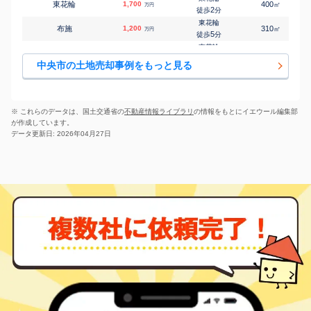
東花輪
1,700
400
㎡
万円
2
徒歩
分
東花輪
布施
1,200
310
㎡
万円
5
徒歩
分
東花輪
布施
800
260
㎡
万円
16
徒歩
分
中央市の土地売却事例をもっと見る
常永
山之神
670
190
㎡
万円
-
徒歩
分
常永
山之神
740
200
㎡
万円
-
徒歩
分
※ これらのデータは、国土交通省の
不動産情報ライブラリ
の情報をもとにイエウール編集部
が作成しています。
データ更新日: 2026年04月27日