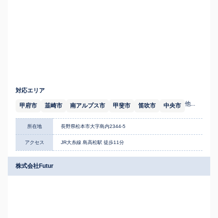
対応エリア
他...
甲府市
韮崎市
南アルプス市
甲斐市
笛吹市
中央市
所在地
長野県松本市大字島内2344-5
アクセス
JR大糸線 島高松駅 徒歩11分
株式会社Futur