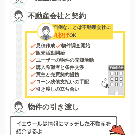
不動産会社と契約
面倒なことは不動産会社に
丸投げ
OK
見積作成
物件調査開始
販売活動開始
ユーザーの物件の売却活動
購入希望者と条件交渉
買主と売買契約提携
ローン残債支払いの手配
引き渡しの立ち合い
物件の引き渡し