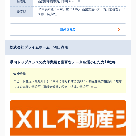
所在地
山梨県甲府市貢川本町６－１０
JR中央本線「甲府」駅 ﾊﾞｽ10分 山梨交通バス「貢川交番前」バ
最寄駅
ス停 徒歩2分
詳細を見る
株式会社プライムホーム 河口湖店
県内トップクラスの売却実績と豊富なデータを活かした売却戦略
会社特徴
スピード査定（最短即日） / 周りに知られずに売却 / 不動産相続の相談可 / 離婚
による売却の相談可 / 高齢者歓迎 / 税金・法律の相談可
他...