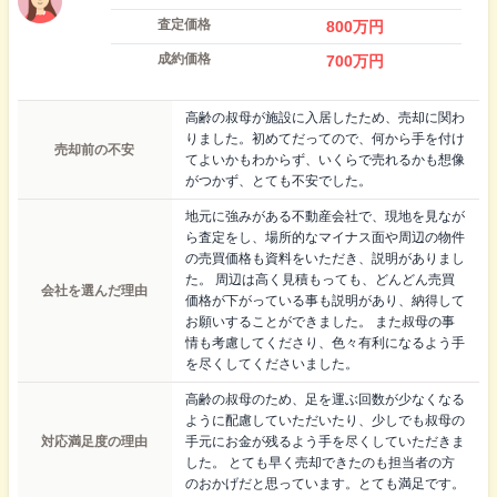
査定価格
800
万円
成約価格
700
万円
高齢の叔母が施設に入居したため、売却に関わ
りました。初めてだってので、何から手を付け
売却前の不安
てよいかもわからず、いくらで売れるかも想像
がつかず、とても不安でした。
地元に強みがある不動産会社で、現地を見なが
ら査定をし、場所的なマイナス面や周辺の物件
の売買価格も資料をいただき、説明がありまし
た。 周辺は高く見積もっても、どんどん売買
会社を選んだ理由
価格が下がっている事も説明があり、納得して
お願いすることができました。 また叔母の事
情も考慮してくださり、色々有利になるよう手
を尽くしてくださいました。
高齢の叔母のため、足を運ぶ回数が少なくなる
ように配慮していただいたり、少しでも叔母の
対応満足度の理由
手元にお金が残るよう手を尽くしていただきま
した。 とても早く売却できたのも担当者の方
のおかげだと思っています。とても満足です。