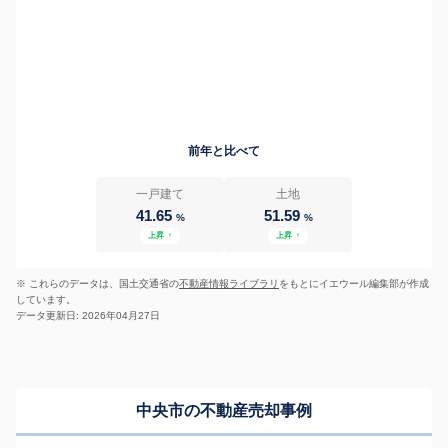
前年と比べて
一戸建て
土地
41.65
51.59
%
%
上昇
↑
上昇
↑
※ これらのデータは、国土交通省の
不動産情報ライブラリ
をもとにイエウール編集部が作成
しています。
データ更新日: 2026年04月27日
中央市の不動産売却事例