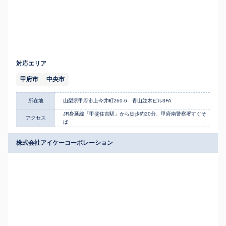
対応エリア
甲府市
中央市
所在地
山梨県甲府市上今井町260-6 青山並木ビル3FA
JR身延線「甲斐住吉駅」から徒歩約20分、甲府南警察署すぐそ
アクセス
ば
株式会社アイケーコーポレーション