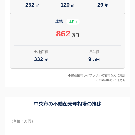
252
120
29
㎡
㎡
年
土地
上昇 ↑
862
万円
土地面積
坪単価
332
9
㎡
万円
「不動産情報ライブラリ」の情報を元に集計
2026年04月27日更新
中央市の
不動産売却相場の推移
（単位：万円）