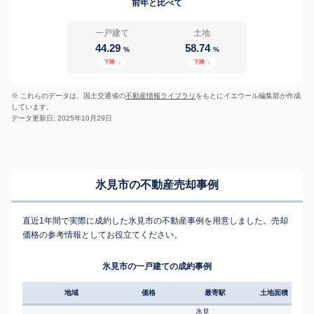
前年と比べて
一戸建て
土地
44.29
58.74
%
%
下降
↓
下降
↓
※ これらのデータは、国土交通省の
不動産情報ライブラリ
をもとにイエウール編集部が作成
しています。
データ更新日: 2025年10月29日
氷見市の不動産売却事例
直近1年間で実際に成約した氷見市の不動産事例を用意しました。売却
価格の参考情報としてお役立てください。
氷見市の一戸建ての成約事例
地域
価格
最寄駅
土地面積
延床
氷見