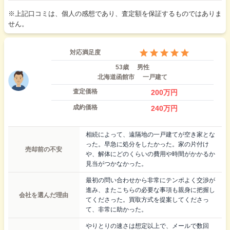
※上記口コミは、個人の感想であり、査定額を保証するものではありま
せん。
対応満足度
53歳
男性
北海道函館市
一戸建て
査定価格
200
万円
成約価格
240
万円
相続によって、遠隔地の一戸建てが空き家とな
った。早急に処分をしたかった。家の片付け
売却前の不安
や、解体にどのくらいの費用や時間がかかるか
見当がつかなかった。
最初の問い合わせから非常にテンポよく交渉が
進み、またこちらの必要な事項も親身に把握し
会社を選んだ理由
てくださった。買取方式を提案してくださっ
て、非常に助かった。
やりとりの速さは想定以上で、メールで数回