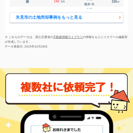
園
150
330
㎡
万円
-
徒歩
分
氷見
田江
120
120
㎡
万円
-
徒歩
分
氷見市の土地売却事例をもっと見る
氷見
田江
260
250
㎡
万円
-
徒歩
分
氷見
中央町
20
70
㎡
万円
16
徒歩
分
※ これらのデータは、国土交通省の
不動産情報ライブラリ
の情報をもとにイエウール編集部
氷見
が作成しています。
中央町
680
320
㎡
万円
16
徒歩
分
データ更新日: 2025年10月29日
氷見
中谷内
44
70
㎡
万円
-
徒歩
分
氷見
丸の内
40
65
㎡
万円
14
徒歩
分
島尾
柳田
180
125
㎡
万円
16
徒歩
分
島尾
柳田
800
390
㎡
万円
29
徒歩
分
氷見
薮田
33
790
㎡
万円
-
徒歩
分
氷見
吉滝
160
810
㎡
万円
-
徒歩
分