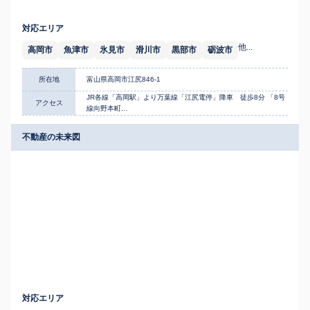
対応エリア
他...
高岡市
魚津市
氷見市
滑川市
黒部市
砺波市
所在地
富山県高岡市江尻846-1
JR各線「高岡駅」より万葉線「江尻電停」降車 徒歩8分 「8号
アクセス
線向野本町...
不動産の未来図
対応エリア