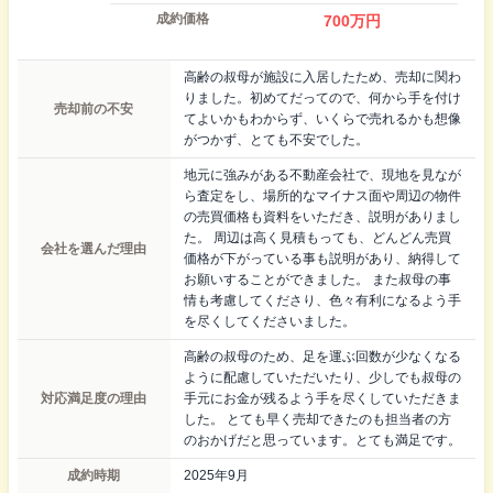
成約価格
700
万円
高齢の叔母が施設に入居したため、売却に関わ
りました。初めてだってので、何から手を付け
売却前の不安
てよいかもわからず、いくらで売れるかも想像
がつかず、とても不安でした。
地元に強みがある不動産会社で、現地を見なが
ら査定をし、場所的なマイナス面や周辺の物件
の売買価格も資料をいただき、説明がありまし
た。 周辺は高く見積もっても、どんどん売買
会社を選んだ理由
価格が下がっている事も説明があり、納得して
お願いすることができました。 また叔母の事
情も考慮してくださり、色々有利になるよう手
を尽くしてくださいました。
高齢の叔母のため、足を運ぶ回数が少なくなる
ように配慮していただいたり、少しでも叔母の
対応満足度の理由
手元にお金が残るよう手を尽くしていただきま
した。 とても早く売却できたのも担当者の方
のおかげだと思っています。とても満足です。
成約時期
2025年9月