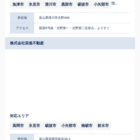
他...
魚津市
氷見市
滑川市
黒部市
砺波市
小矢部市
所在地
富山県滑川市北野486
アクセス
国道8号線「北野第一・北野第二交差点」よりすぐ
株式会社栄進不動産
対応エリア
高岡市
氷見市
砺波市
小矢部市
南砺市
射水市
所在地
富山県高岡市荻布36-1