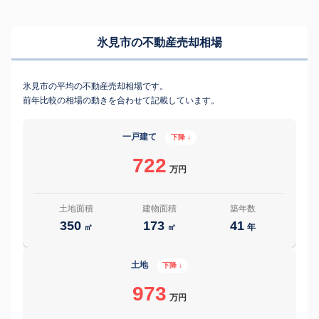
氷見市の不動産売却相場
氷見市の平均の不動産売却相場です。
前年比較の相場の動きを合わせて記載しています。
一戸建て
下降 ↓
722
万円
土地面積
建物面積
築年数
350
173
41
㎡
㎡
年
土地
下降 ↓
973
万円