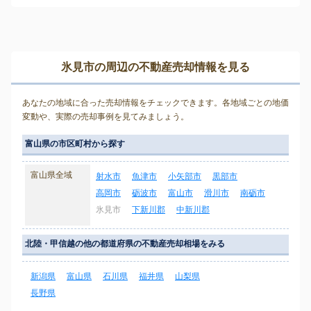
氷見市の周辺の不動産売却情報を見る
あなたの地域に合った売却情報をチェックできます。各地域ごとの地価
変動や、実際の売却事例を見てみましょう。
富山県の市区町村から探す
富山県全域
射水市
魚津市
小矢部市
黒部市
高岡市
砺波市
富山市
滑川市
南砺市
氷見市
下新川郡
中新川郡
北陸・甲信越の他の都道府県の不動産売却相場をみる
新潟県
富山県
石川県
福井県
山梨県
長野県