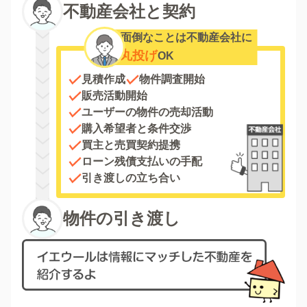
不動産会社と契約
面倒なことは不動産会社に
丸投げ
OK
見積作成
物件調査開始
販売活動開始
ユーザーの物件の売却活動
購入希望者と条件交渉
買主と売買契約提携
ローン残債支払いの手配
引き渡しの立ち合い
物件の引き渡し