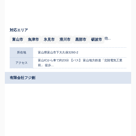
対応エリア
他...
富山市
魚津市
氷見市
滑川市
黒部市
砺波市
所在地
富山県富山市下大久保3260-2
富山ICから車で約23分 【バス】 富山地方鉄道「北陸電気工業
アクセス
前」 徒歩...
有限会社フジ創