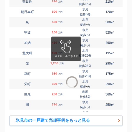
㎡
㎡
朝日丘
220
210
180
万円
15
徒歩
分
氷見
㎡
㎡
朝日本町
800
120
125
万円
6
徒歩
分
氷見
㎡
㎡
泉
500
500
220
万円
-
徒歩
分
氷見
㎡
㎡
宇波
100
520
370
万円
-
徒歩
分
氷見
㎡
㎡
加納
420
490
165
万円
-
徒歩
分
氷見
㎡
㎡
北大町
500
195
110
万円
23
徒歩
分
氷見
㎡
㎡
窪
1,200
290
150
万円
24
徒歩
分
氷見
㎡
㎡
幸町
380
175
120
万円
23
徒歩
分
氷見
㎡
㎡
栄町
600
290
140
万円
-
徒歩
分
島尾
㎡
㎡
島尾
250
360
260
万円
3
徒歩
分
氷見
㎡
㎡
園
770
250
180
万円
-
徒歩
分
氷見
㎡
㎡
早借
500
580
175
万円
-
徒歩
分
氷見市の一戸建て売却事例をもっと見る