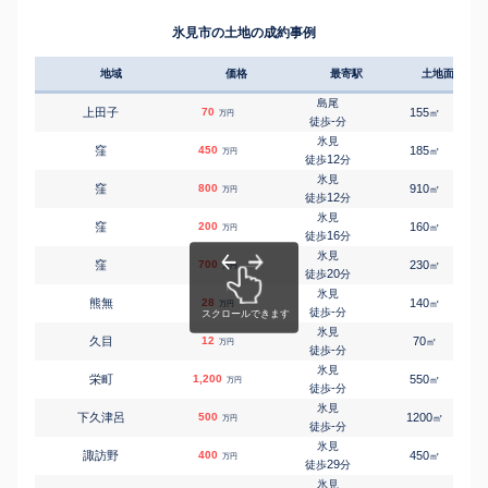
氷見市の土地の成約事例
地域
価格
最寄駅
土地面積
島尾
上田子
70
155
㎡
万円
-
徒歩
分
氷見
窪
450
185
㎡
万円
12
徒歩
分
氷見
窪
800
910
㎡
万円
12
徒歩
分
氷見
窪
200
160
㎡
万円
16
徒歩
分
氷見
窪
700
230
㎡
万円
20
徒歩
分
氷見
熊無
28
140
㎡
万円
-
徒歩
分
氷見
久目
12
70
㎡
万円
-
徒歩
分
氷見
栄町
1,200
550
㎡
万円
-
徒歩
分
氷見
下久津呂
500
1200
㎡
万円
-
徒歩
分
氷見
諏訪野
400
450
㎡
万円
29
徒歩
分
氷見