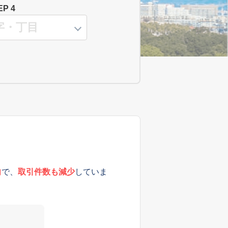
EP 4
向
で、
取引件数も減少
していま