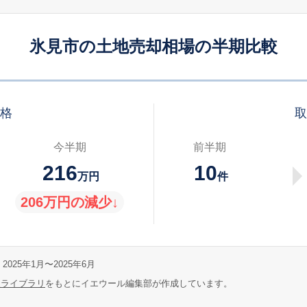
氷見市の土地売却相場の半期比較
価格
取
今半期
前半期
216
10
万円
件
206万円の減少↓
2025年1月〜2025年6月
報ライブラリ
をもとにイエウール編集部が作成しています。