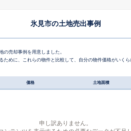
-
徒歩
分
250
約
㎡
20
氷見
万円
2025
7〜9
3
年
月
万円
氷見市の土地売出事例
-
徒歩
分
120
約
㎡
80
氷見
万円
2025
7〜9
7
年
月
万円
16
徒歩
分
320
約
㎡
地の売却事例を用意しました。
るために、これらの物件と比較して、自分の物件価格がいくら
80
島尾
万円
2025
7〜9
4
年
月
万円
16
徒歩
分
120
約
㎡
価格
土地面積
70
島尾
万円
2025
4〜6
1
年
月
万円
-
徒歩
分
150
約
㎡
44
氷見
万円
2025
4〜6
2
年
月
万円
-
徒歩
分
70
約
㎡
申し訳ありません。