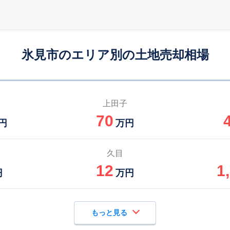
氷見市のエリア別の土地売却相場
上田子
70
円
万円
久目
12
1
円
万円
もっと見る