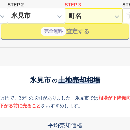
STEP 2
STEP 3
ST
査定する
完全無料
氷見市
土地売却相場
の
3万円で、35件の取引がありました。氷見市では
相場が下降傾
下がる前に売ること
をおすすめします。
平均売却価格