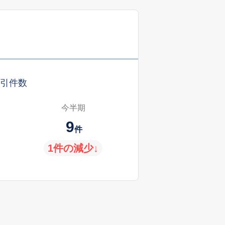
引件数
今半期
9
件
1件の減少↓