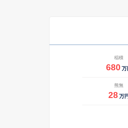
稲積
680
万
熊無
28
万