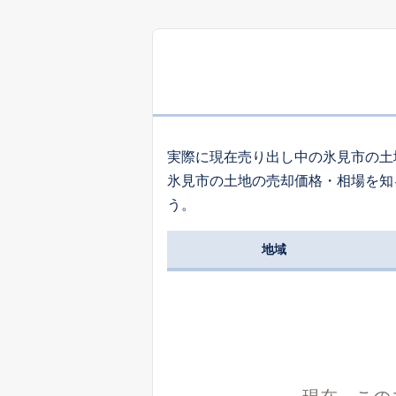
1
田江
6
中央町
実際に現在売り出し中の氷見市の土
氷見市の土地の売却価格・相場を知
1
う。
柳田
地域
上田子
中谷内