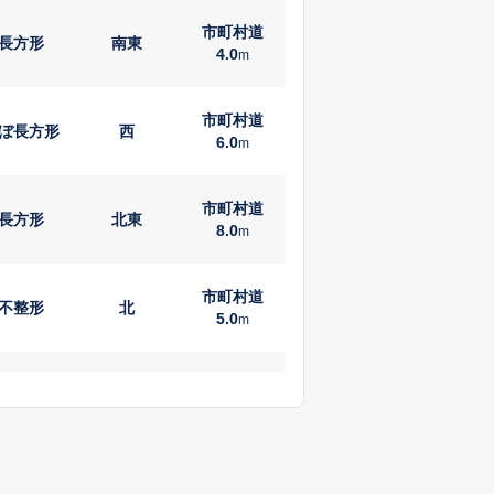
市町村道
長方形
南東
4.0
m
市町村道
ぼ長方形
西
6.0
m
市町村道
長方形
北東
8.0
m
市町村道
不整形
北
5.0
m
市町村道
不整形
南東
4.5
m
都道府県道
ほぼ整形
西