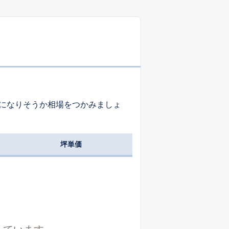
8.0
m
都道府県道
ほぼ整形
西
8.0
m
国道
不整形
東
15.0
m
になりそうか相場をつかみましょ
市町村道
不整形
北西
12.0
m
坪単価
私道
長方形
北西
4.0
m
都道府県道
不整形
南西
12.0
m