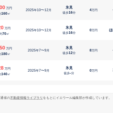
00
氷見
万円
2025
10〜12
4
年
月
万円
16
徒歩
分
160
約
㎡
20
氷見
万円
2025
10〜12
0
ほ
年
月
万円
16
徒歩
分
70
約
㎡
50
氷見
万円
2025
7〜9
8
年
月
万円
12
徒歩
分
180
約
㎡
28
氷見
万円
2025
7〜9
0
年
月
万円
-
徒歩
分
140
約
㎡
12
氷見
万円
2025
7〜9
0
年
月
万円
-
徒歩
分
70
約
㎡
交通省の
不動産情報ライブラリ
をもとにイエウール編集部が作成しています。
60
氷見
万円
2025
7〜9
3
年
月
万円