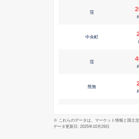
2
窪
中央町
4
窪
熊無
久目
※ これらのデータは、マーケット情報と国土
データ更新日: 2025年10月29日
2
田江