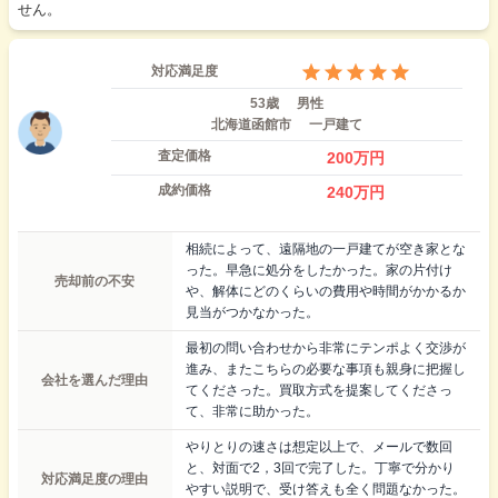
せん。
対応満足度
53歳
男性
北海道函館市
一戸建て
査定価格
200
万円
成約価格
240
万円
相続によって、遠隔地の一戸建てが空き家とな
った。早急に処分をしたかった。家の片付け
売却前の不安
や、解体にどのくらいの費用や時間がかかるか
見当がつかなかった。
最初の問い合わせから非常にテンポよく交渉が
進み、またこちらの必要な事項も親身に把握し
会社を選んだ理由
てくださった。買取方式を提案してくださっ
て、非常に助かった。
やりとりの速さは想定以上で、メールで数回
と、対面で2，3回で完了した。丁寧で分かり
対応満足度の理由
やすい説明で、受け答えも全く問題なかった。