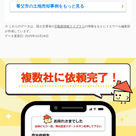
八鹿町八鹿
820
1900
㎡
万円
1
徒歩
分
養父市の土地売却事例をもっと見る
八鹿
八鹿町八鹿
1,200
1400
㎡
万円
24
徒歩
分
※ これらのデータは、国土交通省の
不動産情報ライブラリ
の情報をもとにイエウール編集部
が作成しています。
データ更新日: 2025年10月29日