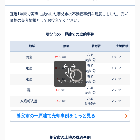
直近1年間で実際に成約した養父市の不動産事例を用意しました。売却
価格の参考情報としてお役立てください。
養父市の一戸建ての成約事例
地域
価格
最寄駅
土地面積
延床
八鹿
㎡
㎡
関宮
240
165
170
万円
-
徒歩
分
養父
㎡
㎡
建屋
380
185
145
万円
-
徒歩
分
養父
㎡
㎡
建屋
150
230
95
万円
-
徒歩
分
八鹿
㎡
㎡
轟
59
260
210
万円
-
徒歩
分
八鹿
㎡
㎡
八鹿町八鹿
150
250
130
万円
5
徒歩
分
養父市の一戸建て売却事例をもっと見る
養父市の土地の成約事例