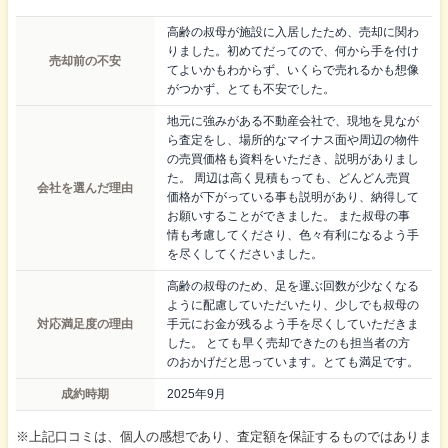
高齢の叔母が施設に入居したため、売却に関わ
りました。初めてだってので、何から手を付け
売却前の不安
てよいかもわからず、いくらで売れるかも想像
がつかず、とても不安でした。
地元に強みがある不動産会社で、現地を見なが
ら査定をし、場所的なマイナス面や周辺の物件
の売買価格も資料をいただき、説明がありまし
た。 周辺は高く見積もっても、どんどん売買
会社を選んだ理由
価格が下がっている事も説明があり、納得して
お願いすることができました。 また叔母の事
情も考慮してくださり、色々有利になるよう手
を尽くしてくださいました。
高齢の叔母のため、足を運ぶ回数が少なくなる
ように配慮していただいたり、少しでも叔母の
対応満足度の理由
手元にお金が残るよう手を尽くしていただきま
した。 とても早く売却できたのも担当者の方
のおかげだと思っています。とても満足です。
成約時期
2025年9月
※上記口コミは、個人の感想であり、査定額を保証するものではありま