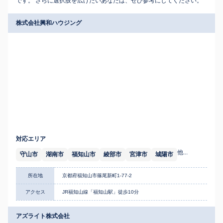
です。 さらに選択肢を広げたいあなたは、ぜひ参考にしてください。
株式会社興和ハウジング
対応エリア
他...
守山市
湖南市
福知山市
綾部市
宮津市
城陽市
所在地
京都府福知山市篠尾新町1-77-2
アクセス
JR福知山線「福知山駅」徒歩10分
アズライト株式会社