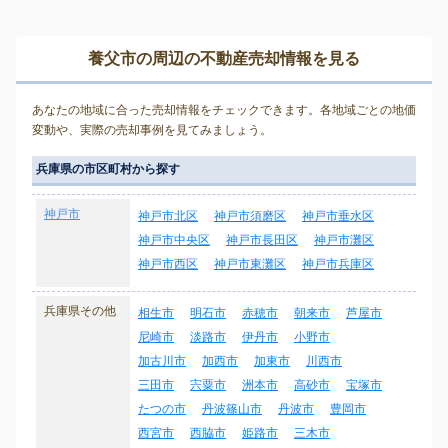
養父市の周辺の不動産売却情報を見る
あなたの地域に合った売却情報をチェックできます。各地域ごとの地価
変動や、実際の売却事例を見てみましょう。
兵庫県の市区町村から探す
神戸市
神戸市北区
神戸市須磨区
神戸市垂水区
神戸市中央区
神戸市長田区
神戸市灘区
神戸市西区
神戸市東灘区
神戸市兵庫区
兵庫県その他
相生市
明石市
赤穂市
朝来市
芦屋市
尼崎市
淡路市
伊丹市
小野市
加古川市
加西市
加東市
川西市
三田市
宍粟市
洲本市
高砂市
宝塚市
たつの市
丹波篠山市
丹波市
豊岡市
西宮市
西脇市
姫路市
三木市