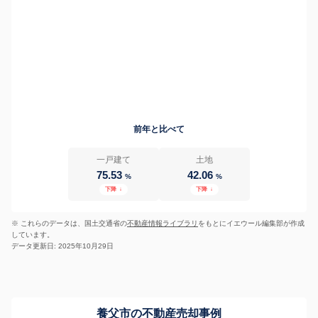
前年と比べて
一戸建て
土地
75.53
42.06
%
%
下降
↓
下降
↓
※ これらのデータは、国土交通省の
不動産情報ライブラリ
をもとにイエウール編集部が作成
しています。
データ更新日: 2025年10月29日
養父市の不動産売却事例