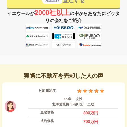
査定する
完全無料
2000社以上
イエウールが
の中からあなたにピッタ
リの会社をご紹介
実際に不動産を売却した人の声
対応満足度
65歳
女性
北海道札幌市清田区
土地
査定価格
800
万円
成約価格
700
万円