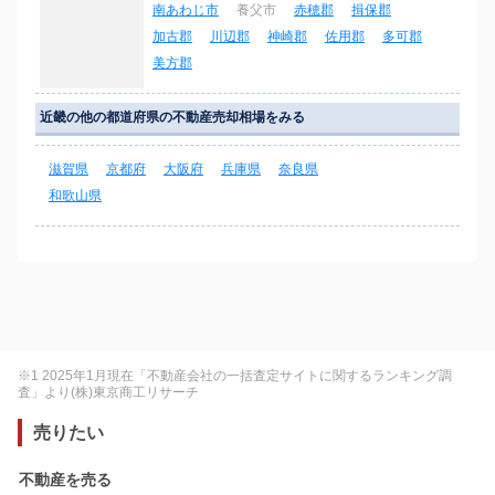
南あわじ市
養父市
赤穂郡
揖保郡
加古郡
川辺郡
神崎郡
佐用郡
多可郡
美方郡
近畿の他の都道府県の不動産売却相場をみる
滋賀県
京都府
大阪府
兵庫県
奈良県
和歌山県
※1 2025年1月現在「不動産会社の一括査定サイトに関するランキング調
査」より(株)東京商工リサーチ
売りたい
不動産を売る