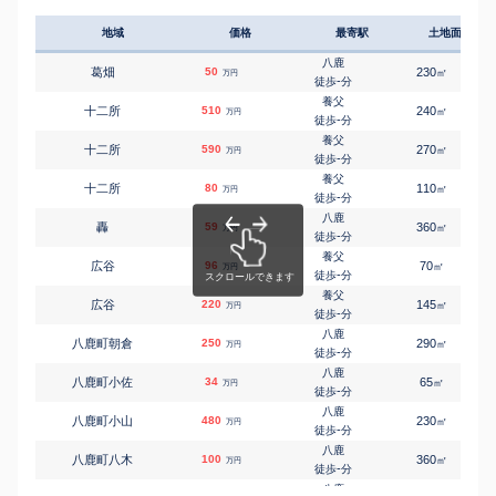
地域
価格
最寄駅
土地面積
八鹿
葛畑
50
230
㎡
万円
-
徒歩
分
養父
十二所
510
240
㎡
万円
-
徒歩
分
養父
十二所
590
270
㎡
万円
-
徒歩
分
養父
十二所
80
110
㎡
万円
-
徒歩
分
八鹿
轟
59
360
㎡
万円
-
徒歩
分
養父
広谷
96
70
㎡
万円
-
徒歩
分
養父
広谷
220
145
㎡
万円
-
徒歩
分
八鹿
八鹿町朝倉
250
290
㎡
万円
-
徒歩
分
八鹿
八鹿町小佐
34
65
㎡
万円
-
徒歩
分
八鹿
八鹿町小山
480
230
㎡
万円
-
徒歩
分
八鹿
八鹿町八木
100
360
㎡
万円
-
徒歩
分
八鹿