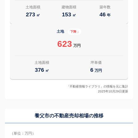
土地面積
建物面積
築年数
273
153
46
㎡
㎡
年
土地
下降 ↓
623
万円
土地面積
坪単価
376
6
㎡
万円
「不動産情報ライブラリ」の情報を元に集計
2025年10月29日更新
養父市の
不動産売却相場の推移
（単位：万円）