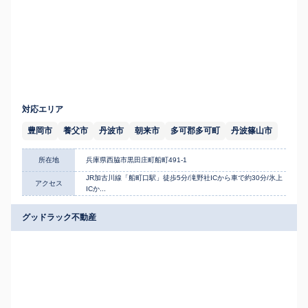
対応エリア
豊岡市
養父市
丹波市
朝来市
多可郡多可町
丹波篠山市
所在地
兵庫県西脇市黒田庄町船町491-1
JR加古川線「船町口駅」徒歩5分/滝野社ICから車で約30分/氷上
アクセス
ICか...
グッドラック不動産