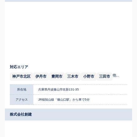
対応エリア
他...
神戸市北区
伊丹市
豊岡市
三木市
小野市
三田市
所在地
兵庫県丹波篠山市吹新131-35
アクセス
JR福知山線「篠山口駅」から車で5分
株式会社創建