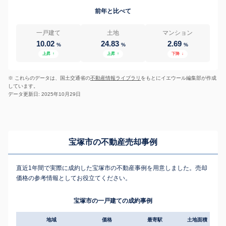
前年と比べて
一戸建て
土地
マンション
10.02
24.83
2.69
%
%
%
上昇
↑
上昇
↑
下降
↓
※ これらのデータは、国土交通省の
不動産情報ライブラリ
をもとにイエウール編集部が作成
しています。
データ更新日: 2025年10月29日
宝塚市の不動産売却事例
直近1年間で実際に成約した宝塚市の不動産事例を用意しました。売却
価格の参考情報としてお役立てください。
宝塚市の一戸建ての成約事例
地域
価格
最寄駅
土地面積
延床