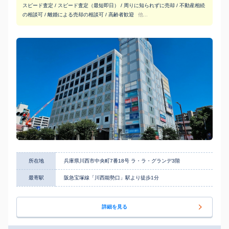
スピード査定 / スピード査定（最短即日） / 周りに知られずに売却 / 不動産相続
の相談可 / 離婚による売却の相談可 / 高齢者歓迎
他...
所在地
兵庫県川西市中央町7番18号 ラ・ラ・グランデ3階
最寄駅
阪急宝塚線「川西能勢口」駅より徒歩1分
詳細を見る