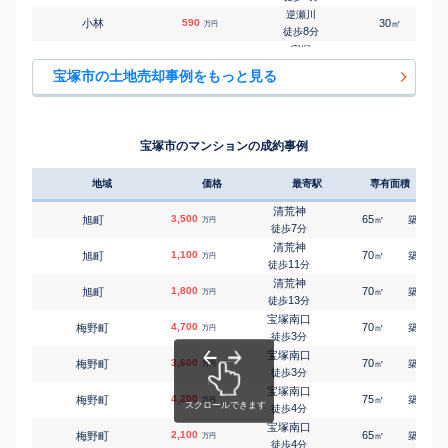
㎡
㎡
小浜
3,900
75
110
万円
15
徒歩
分
逆瀬川
小林
590
30
㎡
万円
逆瀬川
8
徒歩
分
㎡
㎡
逆瀬台
5,200
160
145
万円
20
徒歩
分
宝塚
川面
4,400
120
1
㎡
万円
逆瀬川
2
徒歩
分
㎡
㎡
逆瀬台
2,100
180
115
宝塚市の土地売却事例をもっと見る
万円
23
徒歩
分
宝塚
川面
540
60
㎡
万円
逆瀬川
8
徒歩
分
㎡
㎡
逆瀬台
1,400
190
105
万円
24
徒歩
分
清荒神
清荒神
3,900
220
㎡
万円
逆瀬川
5
徒歩
分
㎡
㎡
逆瀬台
4,500
180
100
宝塚市のマンションの成約事例
万円
24
徒歩
分
中山寺
切畑
30
790
㎡
万円
-
徒歩
分
地域
価格
最寄駅
専有面積
築年
川西池田
口谷東
2,800
110
㎡
万円
21
徒歩
分
清荒神
3,500
65
17
旭町
㎡
築
年
万円
売布神社
7
徒歩
分
小浜
24,000
1400
㎡
万円
19
徒歩
分
清荒神
1,100
70
39
旭町
㎡
築
年
万円
逆瀬川
11
徒歩
分
小浜
530
50
㎡
万円
19
徒歩
分
清荒神
1,800
70
40
旭町
㎡
築
年
万円
仁川
13
徒歩
分
駒の町
12,000
750
㎡
万円
12
徒歩
分
宝塚南口
4,700
70
26
梅野町
㎡
築
年
万円
小林(兵庫)
3
徒歩
分
高司
2,500
100
㎡
万円
14
徒歩
分
宝塚南口
3,600
70
26
梅野町
㎡
築
年
小林(兵庫)
万円
3
千種
3,500
徒歩
分
135
㎡
万円
4
徒歩
分
宝塚南口
4,200
75
26
梅野町
小林(兵庫)
㎡
築
年
万円
千種
8,900
4
70
4
徒歩
分
㎡
万円
5
徒歩
分
宝塚南口
2,100
小林(兵庫)
65
52
梅野町
㎡
築
年
万円
千種
3,900
240
4
㎡
徒歩
分
万円