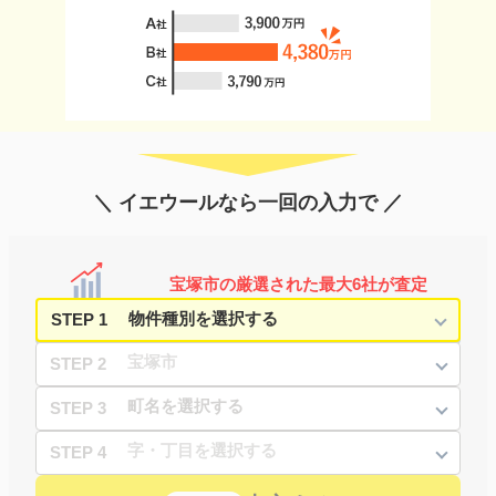
＼ イエウールなら一回の入力で ／
宝塚市の厳選された最大6社が査定
STEP 1
STEP 2
STEP 3
STEP 4