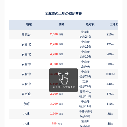
-
徒歩
分
小林(兵庫)
㎡
㎡
小林
4,400
85
95
万円
9
徒歩
分
宝塚市の土地の成約事例
宝塚
㎡
㎡
川面
4,900
150
145
万円
3
徒歩
分
地域
価格
最寄駅
土地面積
宝塚
㎡
㎡
川面
8,400
240
350
万円
8
徒歩
分
逆瀬川
青葉台
2,000
210
㎡
万円
清荒神
24
徒歩
分
㎡
㎡
清荒神
1,600
230
95
万円
14
徒歩
分
中山寺
安倉北
2,700
125
㎡
万円
山本(兵庫)
16
徒歩
分
㎡
㎡
口谷東
550
60
65
万円
16
徒歩
分
中山寺
安倉北
4,700
280
㎡
万円
小林(兵庫)
18
徒歩
分
㎡
㎡
光明町
1,300
105
80
万円
11
徒歩
分
中山寺
安倉中
3,800
300
㎡
万円
宝塚
-
徒歩
分
㎡
㎡
御殿山
6,700
390
220
万円
11
徒歩
分
中山寺
安倉中
14,000
1000
㎡
万円
宝塚
21
徒歩
分
㎡
㎡
御殿山
4,800
170
110
万円
13
徒歩
分
宝塚
安倉中
6,500
440
㎡
万円
宝塚
24
徒歩
分
㎡
㎡
御殿山
1,400
165
115
万円
19
徒歩
分
売布神社
泉ガ丘
2,200
175
㎡
万円
宝塚
13
徒歩
分
㎡
㎡
御殿山
2,800
180
120
万円
21
徒歩
分
中山寺
泉町
3,000
110
㎡
万円
売布神社
14
徒歩
分
㎡
㎡
寿町
4,400
105
95
万円
12
徒歩
分
小林(兵庫)
小林
1,500
80
㎡
万円
売布神社
8
徒歩
分
㎡
㎡
寿町
3,800
105
105
万円
14
徒歩
分
逆瀬川
小林
480
30
㎡
万円
清荒神
6
徒歩
分