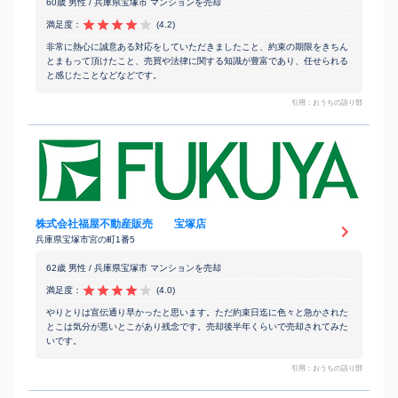
60歳 男性 / 兵庫県宝塚市 マンションを売却
満足度：
(4.2)
非常に熱心に誠意ある対応をしていただきましたこと、約束の期限をきちん
とまもって頂けたこと、売買や法律に関する知識が豊富であり、任せられる
と感じたことなどなどです。
引用：おうちの語り部
株式会社福屋不動産販売 宝塚店
兵庫県宝塚市宮の町1番5
62歳 男性 / 兵庫県宝塚市 マンションを売却
満足度：
(4.0)
やりとりは宣伝通り早かったと思います。ただ約束日迄に色々と急かされた
とこは気分が悪いとこがあり残念です。売却後半年くらいで売却されてみた
いです。
引用：おうちの語り部