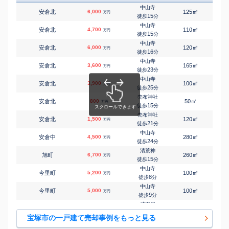
中山寺
㎡
㎡
安倉北
6,000
125
105
万円
15
徒歩
分
中山寺
㎡
㎡
安倉北
4,700
110
110
万円
15
徒歩
分
中山寺
㎡
㎡
安倉北
6,000
120
110
万円
16
徒歩
分
中山寺
㎡
㎡
安倉北
3,600
165
105
万円
23
徒歩
分
中山寺
㎡
㎡
安倉北
3,900
100
95
万円
25
徒歩
分
売布神社
㎡
㎡
安倉北
800
50
55
万円
15
徒歩
分
売布神社
㎡
㎡
安倉北
1,500
120
110
万円
21
徒歩
分
中山寺
㎡
㎡
安倉中
4,500
280
160
万円
24
徒歩
分
清荒神
㎡
㎡
旭町
6,700
260
185
万円
15
徒歩
分
中山寺
㎡
㎡
今里町
5,200
100
100
万円
8
徒歩
分
中山寺
㎡
㎡
今里町
5,000
100
100
万円
9
徒歩
分
武田尾
㎡
㎡
大原野
750
370
90
万円
-
徒歩
分
宝塚市の一戸建て売却事例をもっと見る
武田尾
㎡
㎡
大原野
110
220
190
万円