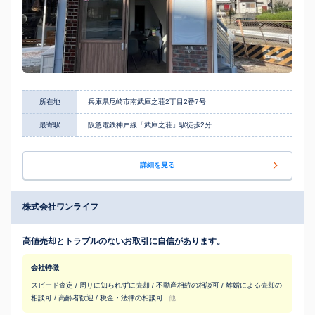
所在地
兵庫県尼崎市南武庫之荘2丁目2番7号
最寄駅
阪急電鉄神戸線「武庫之荘」駅徒歩2分
詳細を見る
株式会社ワンライフ
高値売却とトラブルのないお取引に自信があります。
会社特徴
スピード査定 / 周りに知られずに売却 / 不動産相続の相談可 / 離婚による売却の
相談可 / 高齢者歓迎 / 税金・法律の相談可
他...