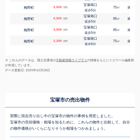
6
徒歩
分
宝塚南口
清荒神
5,000
75
10
梅野町
㎡
築
年
万円
鶴の荘
3,900
170
㎡
5
万円
徒歩
分
13
徒歩
分
宝塚南口
雲雀丘花屋敷
5,500
85
11
梅野町
㎡
築
年
万円
長尾台
500
410
㎡
万円
5
徒歩
分
20
徒歩
分
宝塚南口
中山寺
3,500
85
28
梅野町
㎡
築
年
万円
長尾町
3,500
145
㎡
万円
5
徒歩
分
11
徒歩
分
宝塚南口
中山寺
2,300
75
35
梅野町
㎡
築
年
万円
中筋
5,300
830
㎡
万円
6
徒歩
分
6
徒歩
分
宝塚南口
中山寺
3,300
80
34
梅野町
㎡
築
年
中筋
1,500
万円
45
1
㎡
万円
6
徒歩
分
8
徒歩
分
※ これらのデータは、国土交通省の
不動産情報ライブラリ
の情報をもとにイエウール編集部
小林(兵庫)
武田尾
400
45
51
小林
㎡
築
年
長谷
50
240
万円
㎡
万円
が作成しています。
3
徒歩
分
-
徒歩
分
データ更新日: 2025年10月29日
小林(兵庫)
中山観音
580
50
50
中山台
小林
2,600
㎡
250
築
年
㎡
万円
万円
3
13
徒歩
徒歩
分
分
小林(兵庫)
1,900
40
20
小林
㎡
築
年
万円
6
徒歩
分
小林(兵庫)
1,500
65
51
小林
㎡
築
年
万円
宝塚市の売出物件
10
徒歩
分
小林(兵庫)
500
50
53
亀井町
㎡
築
年
万円
16
徒歩
分
実際に現在売り出し中の宝塚市の物件の事例を用意しました。
宝塚
1,600
80
31
川面
㎡
築
年
万円
宝塚市の売却価格・相場を知るために、これらの物件と比較して、自分
-
徒歩
分
の物件価格がいくらになりそうか相場をつかみましょう。
宝塚
3,100
80
36
川面
㎡
築
年
万円
2
徒歩
分
小林(兵庫)