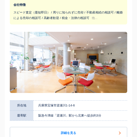
会社特徴
スピード査定（最短即日） / 周りに知られずに売却 / 不動産相続の相談可 / 離婚
による売却の相談可 / 高齢者歓迎 / 税金・法律の相談可
他...
所在地
兵庫県宝塚市逆瀬川1-14-6
最寄駅
阪急今津線「逆瀬川」駅から北東へ徒歩約3分
詳細を見る