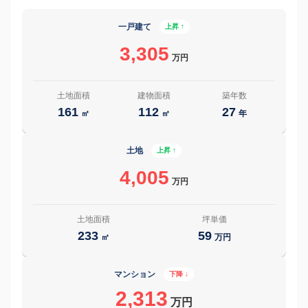
一戸建て
上昇 ↑
3,305
万円
土地面積
建物面積
築年数
161
112
27
㎡
㎡
年
土地
上昇 ↑
4,005
万円
土地面積
坪単価
233
59
㎡
万円
マンション
下降 ↓
2,313
万円