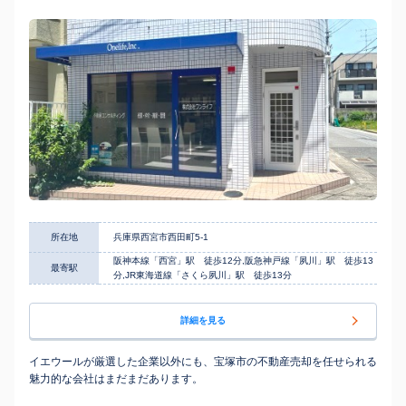
所在地
兵庫県西宮市西田町5-1
阪神本線「西宮」駅 徒歩12分,阪急神戸線「夙川」駅 徒歩13
最寄駅
分,JR東海道線「さくら夙川」駅 徒歩13分
詳細を見る
イエウールが厳選した企業以外にも、宝塚市の不動産売却を任せられる
魅力的な会社はまだまだあります。