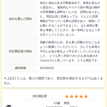
地元に強みがある不動産会社で、現地を見なが
ら査定をし、場所的なマイナス面や周辺の物件
の売買価格も資料をいただき、説明がありまし
た。 周辺は高く見積もっても、どんどん売買
会社を選んだ理由
価格が下がっている事も説明があり、納得して
お願いすることができました。 また叔母の事
情も考慮してくださり、色々有利になるよう手
を尽くしてくださいました。
高齢の叔母のため、足を運ぶ回数が少なくなる
ように配慮していただいたり、少しでも叔母の
対応満足度の理由
手元にお金が残るよう手を尽くしていただきま
した。 とても早く売却できたのも担当者の方
のおかげだと思っています。とても満足です。
成約時期
2025年9月
※上記口コミは、個人の感想であり、査定額を保証するものではありま
せん。
対応満足度
53歳
男性