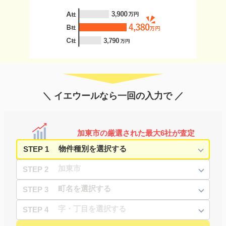
＼ イエウールなら一回の入力で ／
加東市の厳選された最大6社が査定
STEP 1
STEP 2
STEP 3
STEP 4