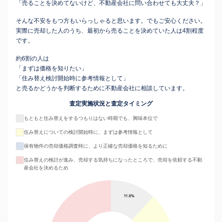
「売ることを決めてないけど、不動産会社に問い合わせても大丈夫？」
そんな不安をもつ方もいらっしゃると思います。でもご安心ください。
実際に売却した人のうち、最初から売ることを決めていた人は4割程度
です。
約6割の人は
「まずは価格を知りたい」
「住み替え検討開始時に参考情報として」
と売るかどうかを判断するために不動産会社に相談しています。
査定実施状況と査定タイミング
もともと住み替えをするつもりはない時期でも、興味本位で
住み替えについての検討開始時に、まずは参考情報として
保有物件の売却価格調査時に、より正確な売却価格を知るために
住み替えの検討が進み、売却する気持ちになったところで、売却を依頼する不動
産会社を決めるため