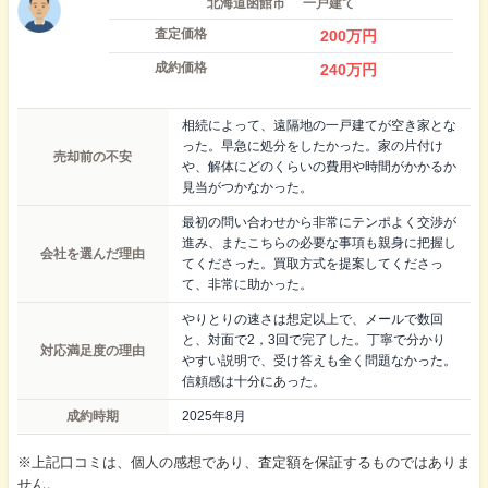
北海道函館市
一戸建て
査定価格
200
万円
成約価格
240
万円
相続によって、遠隔地の一戸建てが空き家とな
った。早急に処分をしたかった。家の片付け
売却前の不安
や、解体にどのくらいの費用や時間がかかるか
見当がつかなかった。
最初の問い合わせから非常にテンポよく交渉が
進み、またこちらの必要な事項も親身に把握し
会社を選んだ理由
てくださった。買取方式を提案してくださっ
て、非常に助かった。
やりとりの速さは想定以上で、メールで数回
と、対面で2，3回で完了した。丁寧で分かり
対応満足度の理由
やすい説明で、受け答えも全く問題なかった。
信頼感は十分にあった。
成約時期
2025年8月
※上記口コミは、個人の感想であり、査定額を保証するものではありま
せん。