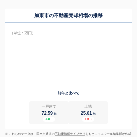
加東市の
不動産売却相場の推移
（単位：万円）
前年と比べて
一戸建て
土地
72.59
25.61
%
%
上昇
↑
下降
↓
※ これらのデータは、国土交通省の
不動産情報ライブラリ
をもとにイエウール編集部が作成