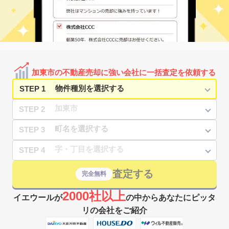
加東市の不動産売却に強い会社に一括査定を依頼する
STEP 1
STEP 2
STEP 3
STEP 4
査定する
完全無料
2000社以上
イエウールが
の中からあなたにピッタ
リの会社をご紹介