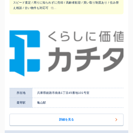
スピード査定 / 周りに知られずに売却 / 高齢者歓迎 / 買い取り制度あり / 住み替
え相談 / 古い物件も対応可
他...
所在地
兵庫県姫路市南条1丁目45番地101号室
最寄駅
亀山駅
詳細を見る