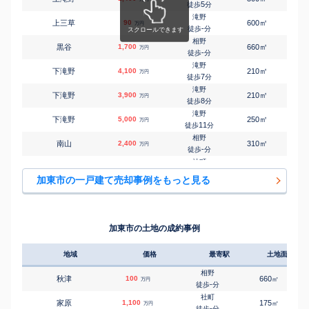
5
徒歩
分
滝野
㎡
㎡
上三草
90
600
330
万円
-
徒歩
分
相野
㎡
㎡
黒谷
1,700
660
150
万円
-
徒歩
分
滝野
㎡
㎡
下滝野
4,100
210
120
万円
7
徒歩
分
滝野
㎡
㎡
下滝野
3,900
210
105
万円
8
徒歩
分
滝野
㎡
㎡
下滝野
5,000
250
105
万円
11
徒歩
分
相野
㎡
㎡
南山
2,400
310
155
万円
-
徒歩
分
社町
㎡
㎡
社
1,600
165
110
万円
-
徒歩
分
加東市の一戸建て売却事例をもっと見る
社町
㎡
㎡
社
3,000
400
230
万円
-
徒歩
分
青野ケ原
㎡
㎡
屋度
1,900
1800
300
万円
-
徒歩
分
加東市の土地の成約事例
社町
㎡
㎡
山国
2,200
160
95
万円
-
徒歩
分
地域
価格
最寄駅
土地面積
社町
㎡
㎡
山国
2,600
180
130
万円
-
徒歩
分
相野
秋津
100
660
㎡
万円
-
徒歩
分
社町
家原
1,100
175
㎡
万円
-
徒歩
分