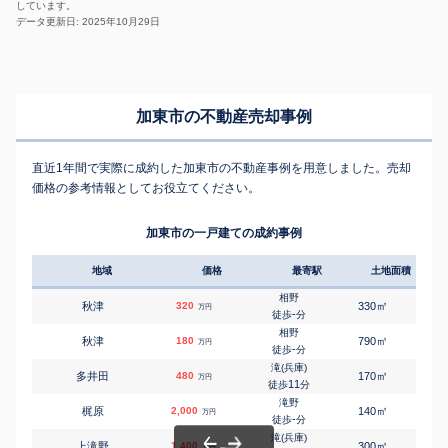
しています。
データ更新日: 2025年10月29日
加東市の不動産売却事例
直近1年間で実際に成約した加東市の不動産事例を用意しました。売却
価格の参考情報としてお役立てください。
加東市の一戸建ての成約事例
地域
価格
最寄駅
土地面積
延床
相野
㎡
㎡
秋津
320
330
70
万円
-
徒歩
分
相野
㎡
㎡
秋津
180
790
155
万円
-
徒歩
分
滝(兵庫)
㎡
㎡
多井田
480
170
145
万円
11
徒歩
分
滝野
㎡
㎡
梶原
2,000
140
95
万円
-
徒歩
分
滝(兵庫)
㎡
㎡
上滝野
1,400
300
95
万円