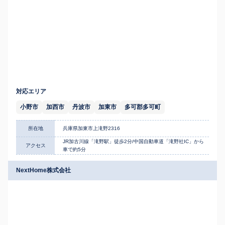
対応エリア
小野市
加西市
丹波市
加東市
多可郡多可町
所在地
兵庫県加東市上滝野2316
JR加古川線「滝野駅」徒歩2分/中国自動車道「滝野社IC」から
アクセス
車で約5分
NextHome株式会社