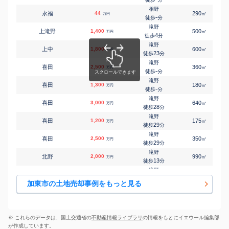
相野
永福
44
290
㎡
万円
-
徒歩
分
滝野
上滝野
1,400
500
㎡
万円
4
徒歩
分
滝野
上中
1,800
600
㎡
万円
23
徒歩
分
滝野
喜田
2,500
360
㎡
万円
-
徒歩
分
滝野
喜田
1,300
180
㎡
万円
-
徒歩
分
滝野
喜田
3,000
640
㎡
万円
28
徒歩
分
滝野
喜田
1,200
175
㎡
万円
29
徒歩
分
滝野
喜田
2,500
350
㎡
万円
29
徒歩
分
滝野
北野
2,000
990
㎡
万円
13
徒歩
分
滝野
北野
1,200
260
㎡
万円
19
徒歩
分
加東市の土地売却事例をもっと見る
相野
黒谷
100
760
㎡
万円
-
徒歩
分
滝野
下滝野
2,500
910
㎡
万円
13
徒歩
分
※ これらのデータは、国土交通省の
不動産情報ライブラリ
の情報をもとにイエウール編集部
青野ケ原
が作成しています。
松沢
1,300
570
㎡
万円