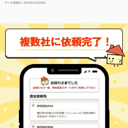
-
徒歩
分
データ更新日: 2025年10月29日
相野
南山
600
260
㎡
万円
-
徒歩
分
相野
南山
1,500
510
㎡
万円
-
徒歩
分
相野
南山
510
280
㎡
万円
-
徒歩
分
社町
社
300
95
㎡
万円
-
徒歩
分
社町
山国
300
1000
㎡
万円
-
徒歩
分
社町
山国
100
860
㎡
万円
-
徒歩
分