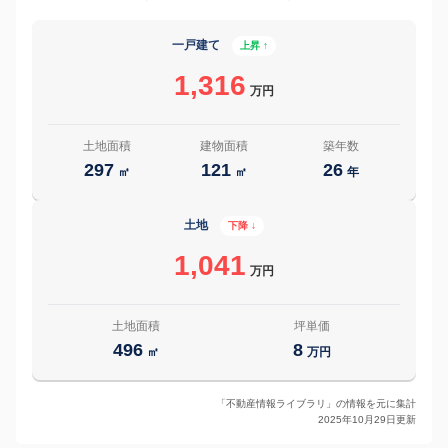
一戸建て
上昇 ↑
1,316
万円
土地面積
建物面積
築年数
297
121
26
㎡
㎡
年
土地
下降 ↓
1,041
万円
土地面積
坪単価
496
8
㎡
万円
「不動産情報ライブラリ」の情報を元に集計
2025年10月29日更新