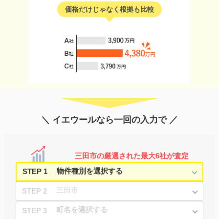
価格だけじゃなく根拠も比較
＼ イエウールなら一回の入力で ／
三田市の厳選された最大6社が査定
STEP 1
STEP 2
STEP 3