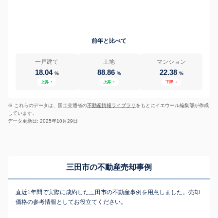
前年と比べて
一戸建て
土地
マンション
18.04
88.86
22.38
%
%
%
上昇
↑
上昇
↑
下降
↓
※ これらのデータは、国土交通省の
不動産情報ライブラリ
をもとにイエウール編集部が作成
しています。
データ更新日: 2025年10月29日
三田市の不動産売却事例
直近1年間で実際に成約した三田市の不動産事例を用意しました。売却
価格の参考情報としてお役立てください。