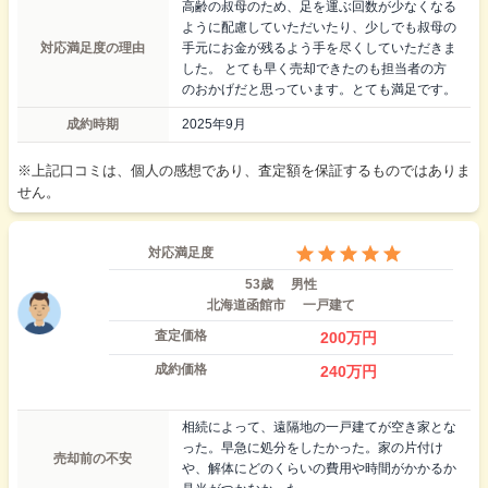
高齢の叔母のため、足を運ぶ回数が少なくなる
ように配慮していただいたり、少しでも叔母の
対応満足度の理由
手元にお金が残るよう手を尽くしていただきま
した。 とても早く売却できたのも担当者の方
のおかげだと思っています。とても満足です。
成約時期
2025年9月
※上記口コミは、個人の感想であり、査定額を保証するものではありま
せん。
対応満足度
53歳
男性
北海道函館市
一戸建て
査定価格
200
万円
成約価格
240
万円
相続によって、遠隔地の一戸建てが空き家とな
った。早急に処分をしたかった。家の片付け
売却前の不安
や、解体にどのくらいの費用や時間がかかるか