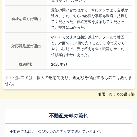
見当がつかなかった。
最初の問い合わせから非常にテンポよく交渉が
進み、またこちらの必要な事項も親身に把握し
会社を選んだ理由
てくださった。買取方式を提案してくださっ
て、非常に助かった。
やりとりの速さは想定以上で、メールで数回
と、対面で2，3回で完了した。丁寧で分かり
対応満足度の理由
やすい説明で、受け答えも全く問題なかった。
信頼感は十分にあった。
成約時期
2025年8月
※上記口コミは、個人の感想であり、査定額を保証するものではありま
せん。
引用：おうちの語り部
不動産売却の流れ
不動産売却は、下記の6つのステップで進んでいきます。