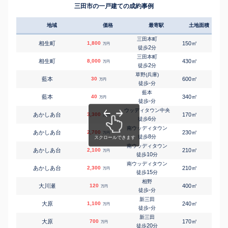
三田市の一戸建ての成約事例
地域
価格
最寄駅
土地面積
延床
三田本町
㎡
㎡
相生町
1,800
150
85
万円
2
徒歩
分
三田本町
㎡
㎡
相生町
8,000
430
230
万円
2
徒歩
分
草野(兵庫)
㎡
㎡
藍本
30
600
70
万円
-
徒歩
分
藍本
㎡
㎡
藍本
40
340
65
万円
-
徒歩
分
ウッディタウン中央
㎡
㎡
あかしあ台
3,300
170
110
万円
6
徒歩
分
南ウッディタウン
㎡
㎡
あかしあ台
2,700
230
160
万円
8
徒歩
分
南ウッディタウン
㎡
㎡
あかしあ台
2,100
210
115
万円
10
徒歩
分
南ウッディタウン
㎡
㎡
あかしあ台
2,300
210
170
万円
15
徒歩
分
相野
㎡
㎡
大川瀬
120
400
70
万円
-
徒歩
分
新三田
㎡
㎡
大原
1,100
240
105
万円
-
徒歩
分
新三田
㎡
㎡
大原
700
170
125
万円
20
徒歩
分