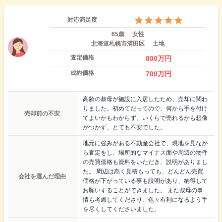
対応満足度
65歳
女性
北海道札幌市清田区
土地
査定価格
800
万円
成約価格
700
万円
高齢の叔母が施設に入居したため、売却に関わ
りました。初めてだってので、何から手を付け
売却前の不安
てよいかもわからず、いくらで売れるかも想像
がつかず、とても不安でした。
地元に強みがある不動産会社で、現地を見なが
ら査定をし、場所的なマイナス面や周辺の物件
の売買価格も資料をいただき、説明がありまし
た。 周辺は高く見積もっても、どんどん売買
会社を選んだ理由
価格が下がっている事も説明があり、納得して
お願いすることができました。 また叔母の事
情も考慮してくださり、色々有利になるよう手
を尽くしてくださいました。