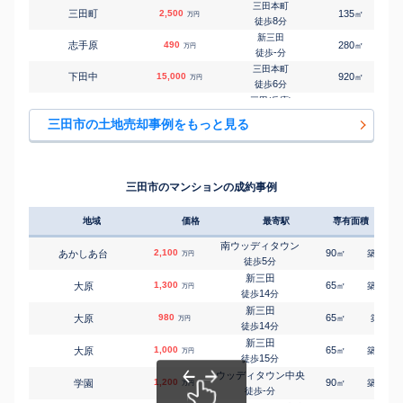
10
徒歩
分
三田本町
三田町
2,500
135
㎡
万円
三田本町
8
徒歩
分
㎡
㎡
三田町
3,900
115
100
万円
11
徒歩
分
新三田
志手原
490
280
㎡
万円
広野(兵庫)
-
徒歩
分
㎡
㎡
下青野
1,000
240
145
万円
-
徒歩
分
三田本町
下田中
15,000
920
㎡
万円
広野(兵庫)
6
徒歩
分
㎡
㎡
下内神
450
135
90
万円
13
徒歩
分
三田(兵庫)
中央町
1,100
100
㎡
万円
フラワータウン
5
徒歩
分
㎡
㎡
下深田
3,000
130
115
三田市の土地売却事例をもっと見る
万円
13
徒歩
分
相野
つつじが丘北
650
200
㎡
万円
広野(兵庫)
-
徒歩
分
㎡
㎡
末
2,000
1500
400
万円
29
徒歩
分
三田本町
寺村町
14,000
960
㎡
万円
南ウッディタウン
6
徒歩
分
㎡
㎡
すずかけ台
3,600
170
130
三田市のマンションの成約事例
万円
13
徒歩
分
三田(兵庫)
友が丘
1,700
220
㎡
万円
28
徒歩
分
地域
価格
最寄駅
専有面積
築年
新三田
尼寺
480
320
㎡
万円
-
徒歩
分
南ウッディタウン
2,100
90
32
あかしあ台
㎡
築
年
万円
広野(兵庫)
5
徒歩
分
広沢
480
230
㎡
万円
11
徒歩
分
新三田
1,300
65
32
大原
㎡
築
年
万円
横山(兵庫)
14
徒歩
分
南が丘
2,700
580
㎡
万円
8
徒歩
分
新三田
980
65
-
大原
㎡
築
年
万円
横山(兵庫)
14
徒歩
分
南が丘
1,400
115
㎡
万円
9
徒歩
分
新三田
1,000
65
33
大原
㎡
築
年
万円
フラワータウン
15
徒歩
分
武庫が丘
2,300
240
㎡
万円
8
徒歩
分
ウッディタウン中央
1,200
90
32
学園
㎡
築
年
横山(兵庫)
万円
-
武庫が丘
1,400
徒歩
分
250
㎡
万円
18
徒歩
分