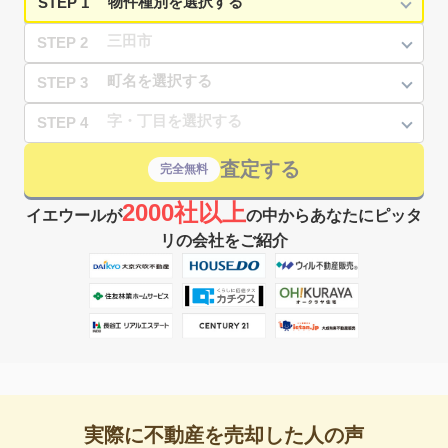
STEP 1
STEP 2
STEP 3
STEP 4
査定する
完全無料
2000社以上
イエウールが
の中からあなたにピッタ
リの会社をご紹介
実際に不動産を売却した人の声