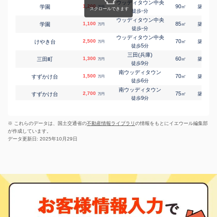
ウッディタウン中央
1,200
90
31
学園
三田(兵庫)
㎡
築
年
万円
屋敷町
3,000
-
160
徒歩
分
㎡
万円
15
徒歩
分
ウッディタウン中央
1,100
横山(兵庫)
85
29
学園
㎡
築
年
万円
横山町
2,500
165
-
㎡
徒歩
分
万円
5
徒歩
分
ウッディタウン中央
2,500
70
15
けやき台
㎡
築
年
万円
5
徒歩
分
三田(兵庫)
1,300
60
30
三田町
㎡
築
年
万円
9
徒歩
分
南ウッディタウン
1,500
70
35
すずかけ台
㎡
築
年
万円
6
徒歩
分
南ウッディタウン
2,700
75
30
すずかけ台
㎡
築
年
万円
9
徒歩
分
三田本町
900
60
33
対中町
㎡
築
年
万円
5
徒歩
分
※ これらのデータは、国土交通省の
不動産情報ライブラリ
の情報をもとにイエウール編集部
三田(兵庫)
1,400
65
38
高次
㎡
築
年
万円
が作成しています。
4
徒歩
分
データ更新日: 2025年10月29日
三田(兵庫)
1,500
105
36
高次
㎡
築
年
万円
8
徒歩
分
三田(兵庫)
1,000
70
35
高次
㎡
築
年
万円
8
徒歩
分
三田(兵庫)
3,300
55
6
中央町
㎡
築
年
万円
4
徒歩
分
三田(兵庫)
580
50
26
天神
㎡
築
年
万円
11
徒歩
分
三田(兵庫)
980
50
27
天神
㎡
築
年
万円