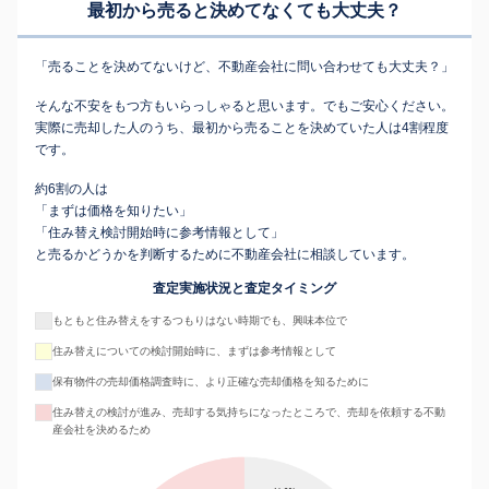
最初から売ると決めてなくても
大丈夫？
「売ることを決めてないけど、不動産会社に問い合わせても大丈夫？」
そんな不安をもつ方もいらっしゃると思います。でもご安心ください。
実際に売却した人のうち、最初から売ることを決めていた人は4割程度
です。
約6割の人は
「まずは価格を知りたい」
「住み替え検討開始時に参考情報として」
と売るかどうかを判断するために不動産会社に相談しています。
査定実施状況と査定タイミング
もともと住み替えをするつもりはない時期でも、興味本位で
住み替えについての検討開始時に、まずは参考情報として
保有物件の売却価格調査時に、より正確な売却価格を知るために
住み替えの検討が進み、売却する気持ちになったところで、売却を依頼する不動
産会社を決めるため