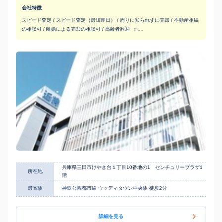
会社特徴
スピード査定 / スピード査定（最短即日） / 周りに知られずに売却 / 不動産相続
の相談可 / 離婚による売却の相談可 / 高齢者歓迎
他...
兵庫県三田市けやき台１丁目10番地の1 センチュリープラザ1
所在地
階
最寄駅
神鉄公園都市線 ウッディタウン中央駅 徒歩2分
詳細を見る