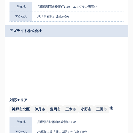
所在地
兵庫県明石市樽屋町1-29 エヌグラン明石4F
アクセス
JR「明石駅」徒歩約6分
アズライト株式会社
対応エリア
他...
神戸市北区
伊丹市
豊岡市
三木市
小野市
三田市
所在地
兵庫県丹波篠山市吹新131-35
アクセス
JR福知山線「篠山口駅」から車で5分