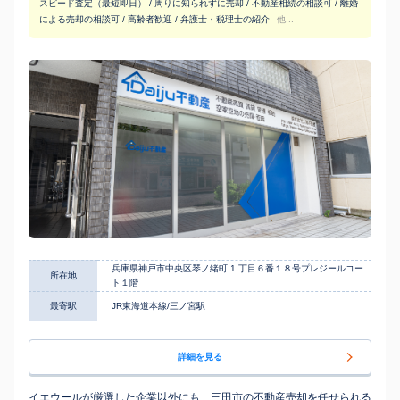
スピード査定（最短即日） / 周りに知られずに売却 / 不動産相続の相談可 / 離婚
による売却の相談可 / 高齢者歓迎 / 弁護士・税理士の紹介
他...
兵庫県神戸市中央区琴ノ緒町 1 丁目６番１８号プレジールコー
所在地
ト１階
最寄駅
JR東海道本線/三ノ宮駅
詳細を見る
イエウールが厳選した企業以外にも、三田市の不動産売却を任せられる