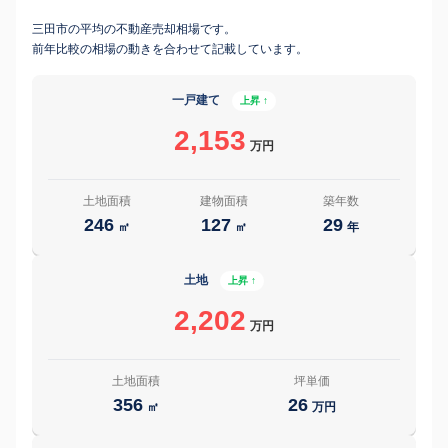
三田市の平均の不動産売却相場です。
前年比較の相場の動きを合わせて記載しています。
一戸建て
上昇 ↑
2,153
万円
土地面積
建物面積
築年数
246
127
29
㎡
㎡
年
土地
上昇 ↑
2,202
万円
土地面積
坪単価
356
26
㎡
万円