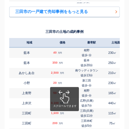
広野(兵庫)
㎡
㎡
乙原
660
200
100
万円
-
徒歩
分
三田市の一戸建て売却事例をもっと見る
ウッディタウン中央
㎡
㎡
学園
7,300
480
190
万円
-
徒歩
分
ウッディタウン中央
㎡
㎡
学園
3,900
360
145
万円
-
徒歩
分
三田市の土地の成約事例
ウッディタウン中央
㎡
㎡
学園
2,400
370
160
万円
-
徒歩
分
地域
価格
最寄駅
土地面積
ウッディタウン中央
㎡
㎡
学園
4,000
330
120
万円
-
徒歩
分
相野
藍本
40
230
㎡
万円
広野(兵庫)
-
徒歩
分
㎡
㎡
上青野
100
145
85
万円
-
徒歩
分
藍本
藍本
350
250
㎡
万円
ウッディタウン中央
20
徒歩
分
㎡
㎡
けやき台
3,200
220
140
万円
13
徒歩
分
南ウッディタウン
あかしあ台
2,500
210
㎡
万円
ウッディタウン中央
13
徒歩
分
㎡
㎡
けやき台
3,300
230
120
万円
14
徒歩
分
新三田
小野
20
230
㎡
万円
南ウッディタウン
-
徒歩
分
㎡
㎡
けやき台
3,700
270
170
万円
18
徒歩
分
相野
上青野
50
165
㎡
万円
南ウッディタウン
-
徒歩
分
㎡
㎡
けやき台
3,800
220
115
万円
20
徒歩
分
広野(兵庫)
上井沢
3,100
440
㎡
万円
三田(兵庫)
7
徒歩
分
㎡
㎡
木器
110
95
80
万円
-
徒歩
分
三田(兵庫)
三田町
1,600
115
㎡
万円
三田(兵庫)
11
徒歩
分
㎡
㎡
木器
88
80
80
万円
-
徒歩
分
三田本町
三田町
200
75
㎡
万円
三田(兵庫)
5
徒歩
分
㎡
㎡
三田町
3,400
100
95
万円