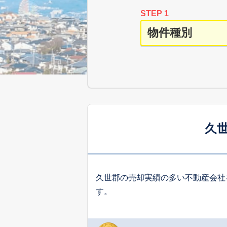
STEP 1
久
久世郡の売却実績の多い不動産会社
す。