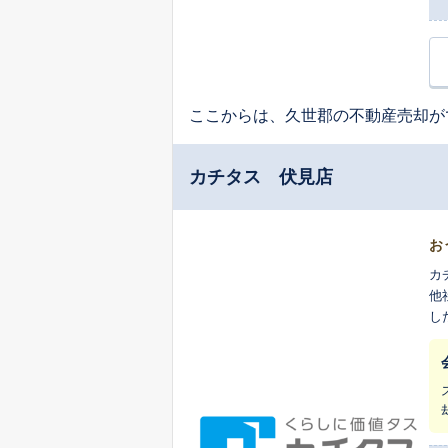
ここからは、久世郡の不動産売却が
カチタス 伏見店
お
カ
他
し
ま