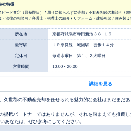
のお問い合わせ・ご来店心よりお待ちしております。
会社特徴
スピード査定（最短即日） / 周りに知られずに売却 / 不動産相続の相談可 / 離
金・法律の相談可 / 弁護士・税理士の紹介 / リフォーム・建築相談 / 住み替
所在地
京都府城陽市寺田新池３８−１５
最寄駅
ＪＲ奈良線 城陽駅 徒歩１４分
定休日
毎週水曜日 第１、３火曜日
営業時間
10:00～20:00
詳細を見る
、久世郡の不動産売却を任せられる魅力的な会社はまだまだあ
の提携パートナーではありませんが、それを踏まえても推薦し
たいあなたは、ぜひ参考にしてください。