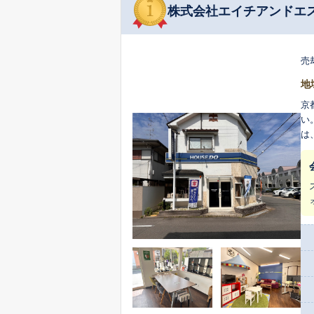
株式会社エイチアンドエ
売
地
京
い
は、
近
ま
想
納得いた
の
談
と
するご相
細
し