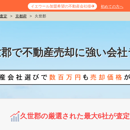
イエウール加盟希望の不動産会社様
初めての方へ
査定
>
京都府
>
久世郡
世郡で不動産売却に強い会社
久世郡の厳選された最大6社が査定