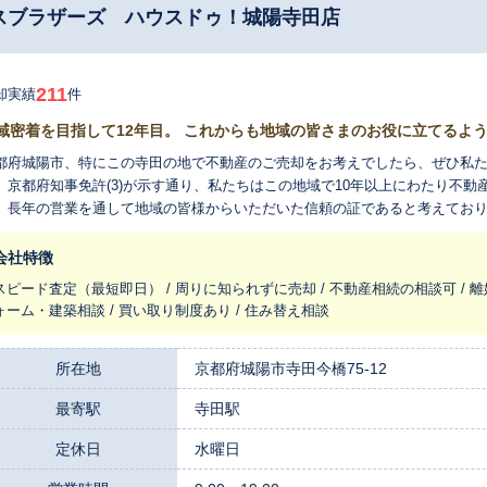
スブラザーズ ハウスドゥ！城陽寺田店
211
却実績
件
域密着を目指して12年目。 これからも地域の皆さまのお役に立てるよ
都府城陽市、特にこの寺田の地で不動産のご売却をお考えでしたら、ぜひ私た
。京都府知事免許(3)が示す通り、私たちはこの地域で10年以上にわたり不
長年の営業を通して地域の皆様からいただいた信頼の証であると考えております。 私たちの強みは、城陽市
鉄京都線「寺田」駅周辺エリアに対する深い知識と情報量です。大手不動産
でも「城陽市の不動産会社」です。日々の営業活動で肌で感じる街の変化、
会社特徴
い。こうしたインターネットだけでは得られない「生きた情報」を基に、お
スピード査定（最短即日） / 周りに知られずに売却 / 不動産相続の相談可 / 離
だける査定価格をご提示します。 代表をはじめ、スタッフ一同が何よりも大切にしているのは、お客様一人ひとり
ォーム・建築相談 / 買い取り制度あり / 住み替え相談
ご事情に親身に寄り添う姿勢です。「まだ売却を決めたわけではない」「将
も心から歓迎いたします。私たちは、お客様のペースを尊重し、より良い選
考えています。特に、ご自宅の住み替えはもちろん、ご相続された不動産の
所在地
京都府城陽市寺田今橋75-12
談にも豊富な経験がございます。 全国に広がるハウスドゥの販売力と、城陽寺田店ならではの地域に根差したきめ
最寄駅
寺田駅
やかな対応力。この二つの力を掛け合わせることで、お客様にとってより良
っかりと受け止め、誠心誠意お手伝いいたします。まずはお気軽にご相談く
定休日
水曜日