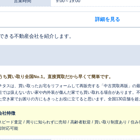
営業時間
9:00～19:00
詳細を見る
できる不動産会社を紹介します。
うち買い取り全国No.1。直接買取だから早くて簡単です。
チタスは、買い取ったお宅をリフォームして再販売する「中古買取再販」の
社では扱えない古い家や内外装が傷んだ家でも買い取れる場合があります。
た空き家でお困りの方にもきっとお役に立てると思います。全国130店舗を
れ変わらせ、長く住みつなぐお手伝いをさせてください。
会社特徴
スピード査定 / 周りに知られずに売却 / 高齢者歓迎 / 買い取り制度あり / 住み
却対応可能