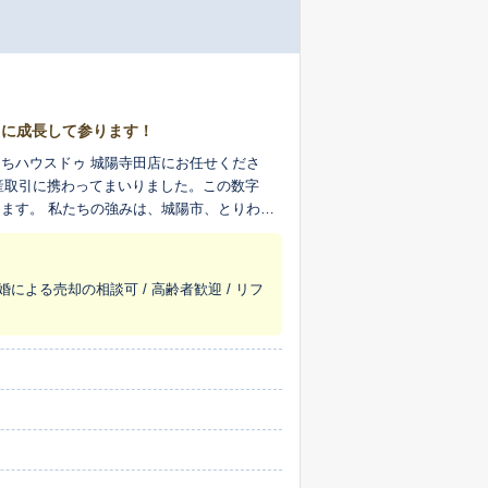
うに成長して参ります！
ちハウスドゥ 城陽寺田店にお任せくださ
動産取引に携わってまいりました。この数字
、とりわけ
会社の情報網を持つと同時に、私たちはどこ
土地の特性、そして地域にお住まいの方々の
客様の大切な資産の価値を丁寧に見出し、ご
婚による売却の相談可 / 高齢者歓迎 / リフ
来のために相場だけ知りたい」といったご相
択肢を一緒に見つけるパートナーでありたい
活用や空き家対策など、様々なご事情が関係
い売却の実現を目指します。お客様の想いを
ださい。