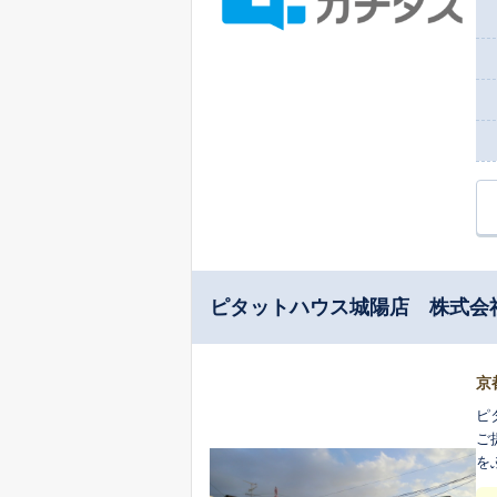
ピタットハウス城陽店 株式会
京
ピ
ご
を
す