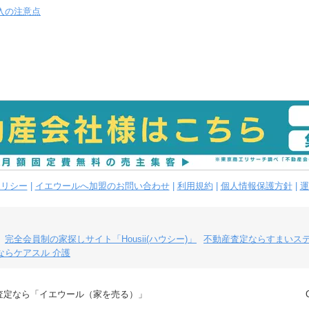
入の注意点
ポリシー
|
イエウールへ加盟のお問い合わせ
|
利用規約
|
個人情報保護方針
|
運
完全会員制の家探しサイト「Housii(ハウシー)」
不動産査定ならすまいス
ならケアスル 介護
査定なら「イエウール（家を売る）」