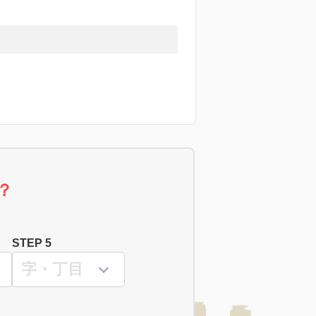
？
STEP 5