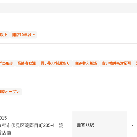
年以上
開店10年以上
ずに売却
高齢者歓迎
買い取り制度あり
住み替え相談
古い物件も対応可
9時オープン
915
都市伏見区淀際目町235-4 淀
最寄り駅
-
貸店舗