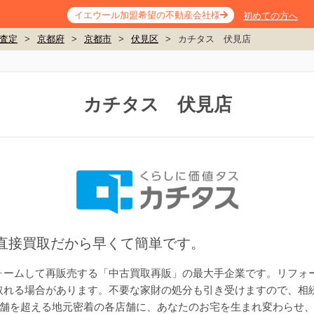
イエウール加盟希望の不動産会社様
初めての方へ
査定
>
京都府
>
京都市
>
伏見区
>
カチタス 伏見店
カチタス 伏見店
。直接買取だから早くて簡単です。
ォームして再販売する「中古買取再販」の最大手企業です。リフォ
取れる場合があります。不要な家財の処分も引き受けますので、相
店舗を超える地元密着の各店舗に、あなたのお宅を生まれ変わらせ