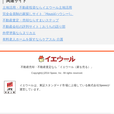
関連サイト
土地活用・不動産投資ならイエウール土地活用
完全会員制の家探しサイト「Housii(ハウシー)」
不動産査定・売却ならすまいステップ
不動産会社の評判サイト｜おうちの語り部
外壁塗装ならヌリカエ
有料老人ホームを探すならケアスル 介護
不動産売却・不動産査定なら「イエウール（家を売る）」
Copyright(c)2014 Speee, Inc. All rights reserved.
イエウールは、東証スタンダード市場に上場している株式会社Speeeが
運営しています。