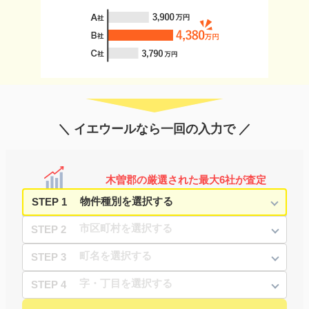
＼ イエウールなら一回の入力で ／
木曽郡の厳選された最大6社が査定
STEP 1
STEP 2
STEP 3
STEP 4