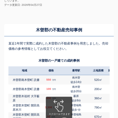
しています。
データ更新日: 2026年04月27日
木曽郡の不動産売却事例
直近1年間で実際に成約した木曽郡の不動産事例を用意しました。売却
価格の参考情報としてお役立てください。
木曽郡の一戸建ての成約事例
地域
価格
最寄駅
土地面積
延床面
南木曽
㎡
㎡
木曽郡南木曽町 読書
550
520
120
万円
14
徒歩
分
南木曽
㎡
㎡
木曽郡南木曽町 読書
100
200
135
万円
20
徒歩
分
木曽郡木祖村 大字薮
藪原
㎡
㎡
450
360
150
万円
原
9
徒歩
分
木曽郡木曽町 開田高
木曽福島
㎡
㎡
3,300
790
105
万円
原末川
-
徒歩
分
木曽郡木曽町 開田高
木曽福島
㎡
㎡
95
670
55
万円