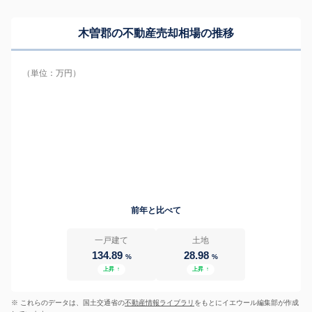
木曽郡の
不動産売却相場の推移
（単位：万円）
前年と比べて
一戸建て
土地
134.89
28.98
%
%
上昇
↑
上昇
↑
※ これらのデータは、国土交通省の
不動産情報ライブラリ
をもとにイエウール編集部が作成