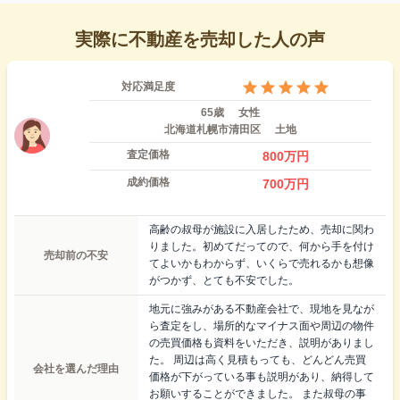
実際に不動産を売却した人の声
対応満足度
65歳
女性
北海道札幌市清田区
土地
査定価格
800
万円
成約価格
700
万円
高齢の叔母が施設に入居したため、売却に関わ
りました。初めてだってので、何から手を付け
売却前の不安
てよいかもわからず、いくらで売れるかも想像
がつかず、とても不安でした。
地元に強みがある不動産会社で、現地を見なが
ら査定をし、場所的なマイナス面や周辺の物件
の売買価格も資料をいただき、説明がありまし
た。 周辺は高く見積もっても、どんどん売買
会社を選んだ理由
価格が下がっている事も説明があり、納得して
お願いすることができました。 また叔母の事