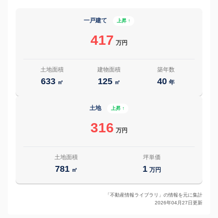
一戸建て
上昇 ↑
417
万円
土地面積
建物面積
築年数
633
125
40
㎡
㎡
年
土地
上昇 ↑
316
万円
土地面積
坪単価
781
1
㎡
万円
「不動産情報ライブラリ」の情報を元に集計
2026年04月27日更新