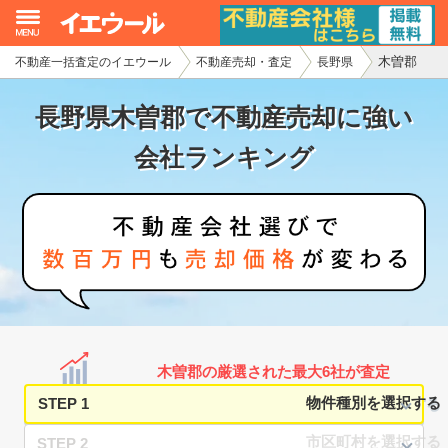
木曽郡
不動産一括査定のイエウール
不動産売却・査定
長野県
イエウール加盟希望の不動産会社様
長野県木曽郡で不動産売却に強い
初めての方へ
会社ランキング
不動産売却の流れ
不動産の売却・一括査定
家査定シミュレーター
お問い合わせ
木曽郡の厳選された最大6社が査定
STEP 1
STEP 2