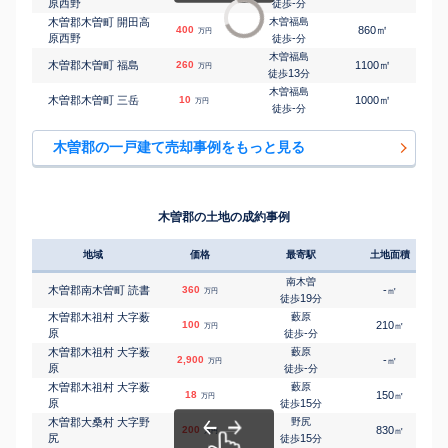
原西野
-
徒歩
分
木曽郡木曽町 開田高
木曽福島
㎡
㎡
400
860
60
万円
原西野
-
徒歩
分
木曽福島
㎡
㎡
木曽郡木曽町 福島
260
1100
145
万円
13
徒歩
分
木曽福島
㎡
㎡
木曽郡木曽町 三岳
10
1000
70
万円
-
徒歩
分
木曽郡の一戸建て売却事例をもっと見る
木曽郡の土地の成約事例
地域
価格
最寄駅
土地面積
南木曽
木曽郡南木曽町 読書
360
-
㎡
万円
19
徒歩
分
木曽郡木祖村 大字薮
藪原
100
210
㎡
万円
原
-
徒歩
分
木曽郡木祖村 大字薮
藪原
2,900
-
㎡
万円
原
-
徒歩
分
木曽郡木祖村 大字薮
藪原
18
150
㎡
万円
原
15
徒歩
分
木曽郡大桑村 大字野
野尻
200
830
㎡
万円
尻
15
徒歩
分