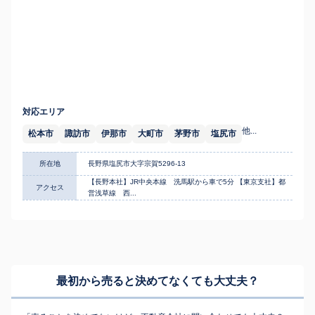
対応エリア
他...
松本市
諏訪市
伊那市
大町市
茅野市
塩尻市
所在地
長野県塩尻市大字宗賀5296-13
【長野本社】JR中央本線 洗馬駅から車で5分 【東京支社】都
アクセス
営浅草線 西...
最初から売ると決めてなくても
大丈夫？