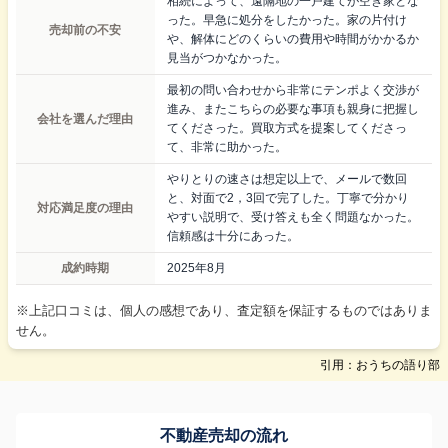
相続によって、遠隔地の一戸建てが空き家とな
った。早急に処分をしたかった。家の片付け
売却前の不安
や、解体にどのくらいの費用や時間がかかるか
見当がつかなかった。
最初の問い合わせから非常にテンポよく交渉が
進み、またこちらの必要な事項も親身に把握し
会社を選んだ理由
てくださった。買取方式を提案してくださっ
て、非常に助かった。
やりとりの速さは想定以上で、メールで数回
と、対面で2，3回で完了した。丁寧で分かり
対応満足度の理由
やすい説明で、受け答えも全く問題なかった。
信頼感は十分にあった。
成約時期
2025年8月
※上記口コミは、個人の感想であり、査定額を保証するものではありま
せん。
引用：おうちの語り部
不動産売却の流れ