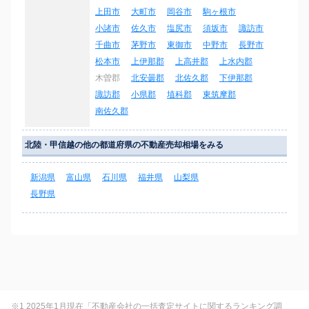
上田市
大町市
岡谷市
駒ヶ根市
小諸市
佐久市
塩尻市
須坂市
諏訪市
千曲市
茅野市
東御市
中野市
長野市
松本市
上伊那郡
上高井郡
上水内郡
木曽郡
北安曇郡
北佐久郡
下伊那郡
諏訪郡
小県郡
埴科郡
東筑摩郡
南佐久郡
北陸・甲信越の他の都道府県の不動産売却相場をみる
新潟県
富山県
石川県
福井県
山梨県
長野県
※1 2025年1月現在「不動産会社の一括査定サイトに関するランキング調