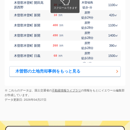
木曽郡木曽町 開田高
木曽福島
20
1100
㎡
万円
原西野
-
徒歩
分
原野
木曽郡木曽町 新開
10
420
㎡
万円
24
徒歩
分
原野
木曽郡木曽町 新開
400
1100
㎡
万円
28
徒歩
分
原野
木曽郡木曽町 新開
490
1400
㎡
万円
28
徒歩
分
原野
木曽郡木曽町 新開
260
390
㎡
万円
28
徒歩
分
原野
木曽郡木曽町 日義
68
1500
㎡
万円
18
徒歩
分
宮ノ越
木曽郡木曽町 日義
550
590
㎡
万円
5
徒歩
分
木曽郡の土地売却事例をもっと見る
木曽福島
木曽郡木曽町 福島
200
160
㎡
万円
8
徒歩
分
木曽福島
木曽郡木曽町 福島
370
410
㎡
万円
19
徒歩
分
※ これらのデータは、国土交通省の
不動産情報ライブラリ
の情報をもとにイエウール編集部
木曽福島
が作成しています。
木曽郡木曽町 三岳
30
810
㎡
万円
-
徒歩
分
データ更新日: 2026年04月27日