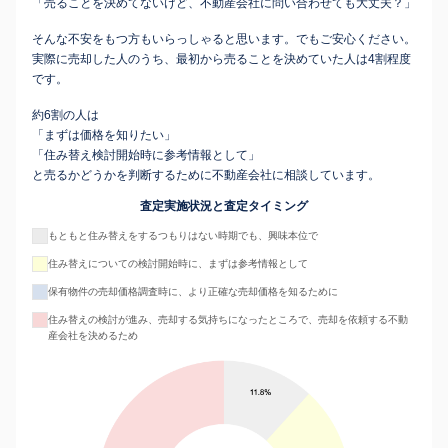
「売ることを決めてないけど、不動産会社に問い合わせても大丈夫？」
そんな不安をもつ方もいらっしゃると思います。でもご安心ください。
実際に売却した人のうち、最初から売ることを決めていた人は4割程度
です。
約6割の人は
「まずは価格を知りたい」
「住み替え検討開始時に参考情報として」
と売るかどうかを判断するために不動産会社に相談しています。
査定実施状況と査定タイミング
もともと住み替えをするつもりはない時期でも、興味本位で
住み替えについての検討開始時に、まずは参考情報として
保有物件の売却価格調査時に、より正確な売却価格を知るために
住み替えの検討が進み、売却する気持ちになったところで、売却を依頼する不動
産会社を決めるため