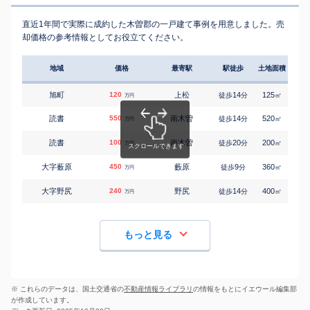
直近1年間で実際に成約した木曽郡の一戸建て事例を用意しました。売
却価格の参考情報としてお役立てください。
地域
価格
最寄駅
駅徒歩
土地面積
延床
旭町
120
上松
14
125
85
徒歩
分
㎡
万円
読書
550
南木曽
14
520
120
徒歩
分
㎡
万円
読書
100
南木曽
20
200
135
徒歩
分
㎡
万円
大字薮原
450
藪原
9
360
150
徒歩
分
㎡
万円
大字野尻
240
野尻
14
400
115
徒歩
分
㎡
万円
もっと見る
※ これらのデータは、国土交通省の
不動産情報ライブラリ
の情報をもとにイエウール編集部
が作成しています。