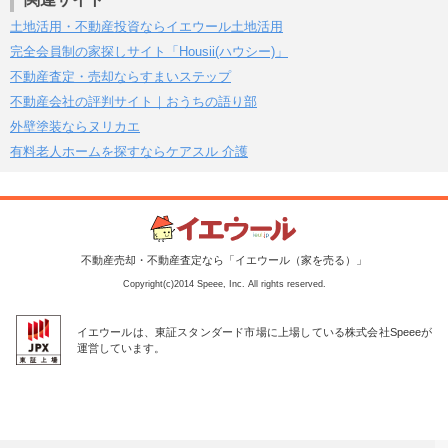
土地活用・不動産投資ならイエウール土地活用
完全会員制の家探しサイト「Housii(ハウシー)」
不動産査定・売却ならすまいステップ
不動産会社の評判サイト｜おうちの語り部
外壁塗装ならヌリカエ
有料老人ホームを探すならケアスル 介護
不動産売却・不動産査定なら「イエウール（家を売る）」
Copyright(c)2014 Speee, Inc. All rights reserved.
イエウールは、東証スタンダード市場に上場している株式会社Speeeが
運営しています。