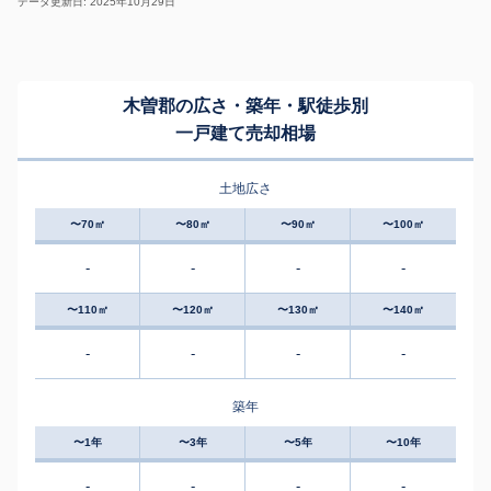
データ更新日: 2025年10月29日
木曽郡の広さ・築年・駅徒歩別
一戸建て売却相場
土地広さ
〜70㎡
〜80㎡
〜90㎡
〜100㎡
-
-
-
-
〜110㎡
〜120㎡
〜130㎡
〜140㎡
-
-
-
-
築年
〜1年
〜3年
〜5年
〜10年
-
-
-
-