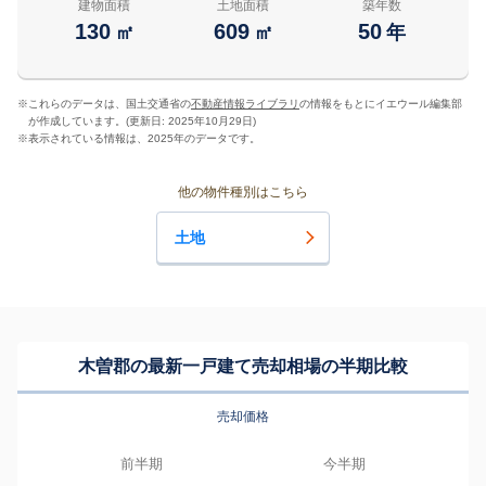
建物面積
土地面積
築年数
130
609
50
㎡
㎡
年
※
これらのデータは、国土交通省の
不動産情報ライブラリ
の情報をもとにイエウール編集部
が作成しています。(更新日: 2025年10月29日)
※
表示されている情報は、2025年のデータです。
他の物件種別はこちら
土地
木曽郡の最新一戸建て売却相場の半期比較
売却価格
前半期
今半期