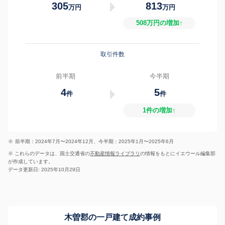
305
813
万円
万円
508万円の増加↑
取引件数
前半期
今半期
4
5
件
件
1件の増加↑
※
前半期：2024年7月〜2024年12月、今半期：2025年1月〜2025年6月
※ これらのデータは、国土交通省の
不動産情報ライブラリ
の情報をもとにイエウール編集部
が作成しています。
データ更新日: 2025年10月29日
木曽郡の一戸建て成約事例