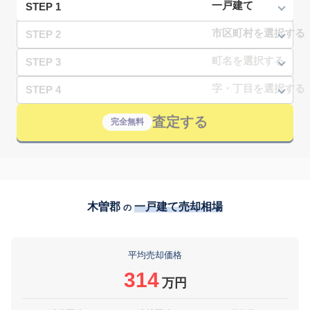
STEP 1
STEP 2
STEP 3
STEP 4
査定する
完全無料
木曽郡
一戸建て売却相場
の
平均売却価格
314
万円