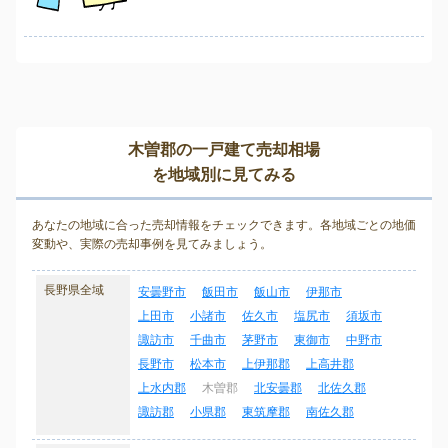
木曽郡の一戸建て売却相場
を地域別に見てみる
あなたの地域に合った売却情報をチェックできます。各地域ごとの地価
変動や、実際の売却事例を見てみましょう。
長野県全域
安曇野市
飯田市
飯山市
伊那市
上田市
小諸市
佐久市
塩尻市
須坂市
諏訪市
千曲市
茅野市
東御市
中野市
長野市
松本市
上伊那郡
上高井郡
上水内郡
木曽郡
北安曇郡
北佐久郡
諏訪郡
小県郡
東筑摩郡
南佐久郡