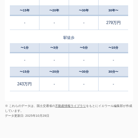
〜15年
〜20年
〜30年
30年〜
-
-
-
279万円
駅徒歩
〜1分
〜3分
〜5分
〜10分
-
-
-
-
〜15分
〜20分
〜30分
30分〜
243万円
-
-
-
※ これらのデータは、国土交通省の
不動産情報ライブラリ
をもとにイエウール編集部が作成
しています。
データ更新日: 2025年10月29日