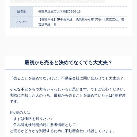
所在地
長野県塩尻市大字宗賀5296-13
【長野本社】JR中央本線 洗馬駅から車で5分 【東京支社】都
アクセス
営浅草線 西...
最初から売ると決めてなくても
大丈夫？
「売ることを決めてないけど、不動産会社に問い合わせても大丈夫？」
そんな不安をもつ方もいらっしゃると思います。でもご安心ください。
実際に売却した人のうち、最初から売ることを決めていた人は4割程度
です。
約6割の人は
「まずは価格を知りたい」
「住み替え検討開始時に参考情報として」
と売るかどうかを判断するために不動産会社に相談しています。