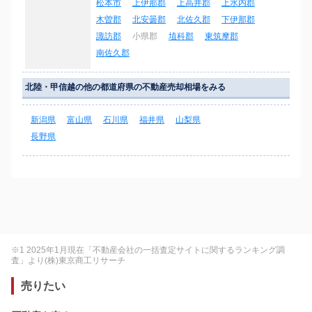
松本市
上伊那郡
上高井郡
上水内郡
木曽郡
北安曇郡
北佐久郡
下伊那郡
諏訪郡
小県郡
埴科郡
東筑摩郡
南佐久郡
北陸・甲信越の他の都道府県の不動産売却相場をみる
新潟県
富山県
石川県
福井県
山梨県
長野県
※1 2025年1月現在「不動産会社の一括査定サイトに関するランキング調
査」より(株)東京商工リサーチ
売りたい