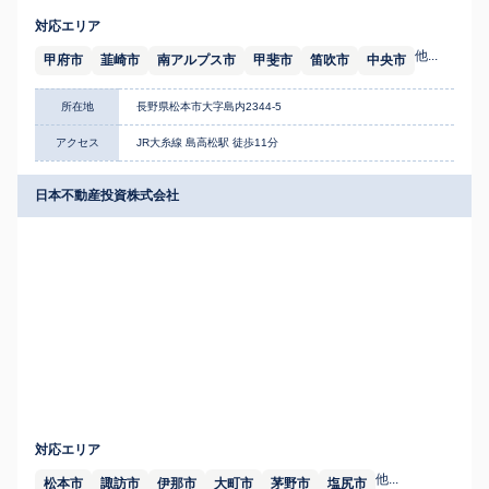
対応エリア
他...
甲府市
韮崎市
南アルプス市
甲斐市
笛吹市
中央市
所在地
長野県松本市大字島内2344-5
アクセス
JR大糸線 島高松駅 徒歩11分
日本不動産投資株式会社
対応エリア
他...
松本市
諏訪市
伊那市
大町市
茅野市
塩尻市