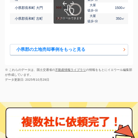
大屋
小県郡長和町 大門
900
1500
㎡
万円
-
徒歩
分
大屋
小県郡長和町 古町
200
350
㎡
万円
-
徒歩
分
小県郡の土地売却事例をもっと見る
※ これらのデータは、国土交通省の
不動産情報ライブラリ
の情報をもとにイエウール編集部
が作成しています。
データ更新日: 2025年10月29日