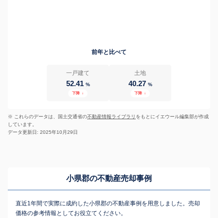
前年と比べて
一戸建て
土地
52.41
40.27
%
%
下降
↓
下降
↓
※ これらのデータは、国土交通省の
不動産情報ライブラリ
をもとにイエウール編集部が作成
しています。
データ更新日: 2025年10月29日
小県郡の不動産売却事例
直近1年間で実際に成約した小県郡の不動産事例を用意しました。売却
価格の参考情報としてお役立てください。