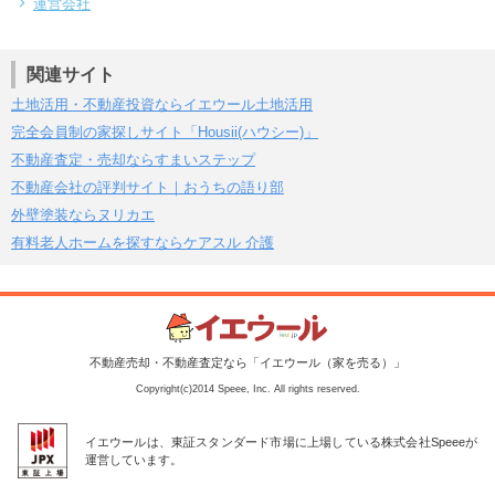
運営会社
関連サイト
土地活用・不動産投資ならイエウール土地活用
完全会員制の家探しサイト「Housii(ハウシー)」
不動産査定・売却ならすまいステップ
不動産会社の評判サイト｜おうちの語り部
外壁塗装ならヌリカエ
有料老人ホームを探すならケアスル 介護
不動産売却・不動産査定なら「イエウール（家を売る）」
Copyright(c)2014 Speee, Inc. All rights reserved.
イエウールは、東証スタンダード市場に上場している株式会社Speeeが
運営しています。