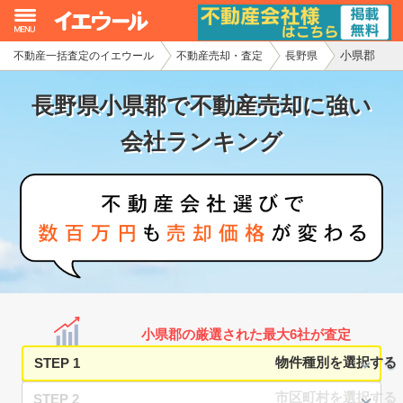
小県郡
不動産一括査定のイエウール
不動産売却・査定
長野県
イエウール加盟希望の不動産会社様
長野県小県郡で不動産売却に強い
初めての方へ
会社ランキング
不動産売却の流れ
不動産の売却・一括査定
家査定シミュレーター
お問い合わせ
小県郡の厳選された最大6社が査定
STEP 1
STEP 2