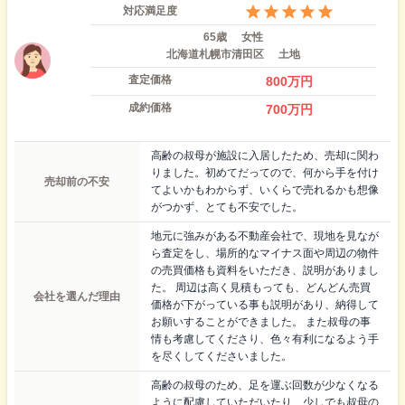
対応満足度
65歳
女性
北海道札幌市清田区
土地
査定価格
800
万円
成約価格
700
万円
高齢の叔母が施設に入居したため、売却に関わ
りました。初めてだってので、何から手を付け
売却前の不安
てよいかもわからず、いくらで売れるかも想像
がつかず、とても不安でした。
地元に強みがある不動産会社で、現地を見なが
ら査定をし、場所的なマイナス面や周辺の物件
の売買価格も資料をいただき、説明がありまし
た。 周辺は高く見積もっても、どんどん売買
会社を選んだ理由
価格が下がっている事も説明があり、納得して
お願いすることができました。 また叔母の事
情も考慮してくださり、色々有利になるよう手
を尽くしてくださいました。
高齢の叔母のため、足を運ぶ回数が少なくなる
ように配慮していただいたり、少しでも叔母の