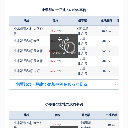
小県郡の一戸建ての成約事例
地域
価格
最寄駅
土地面積
延床面
小県郡青木村 大字沓
別所温泉
㎡
㎡
700
1000
65
万円
掛
-
徒歩
分
大屋
㎡
㎡
小県郡長和町 大門
450
380
140
万円
-
徒歩
分
大屋
㎡
㎡
小県郡長和町 長久保
1,000
620
65
万円
-
徒歩
分
大屋
㎡
㎡
小県郡長和町 長久保
420
380
100
万円
-
徒歩
分
大屋
㎡
㎡
小県郡長和町 古町
170
450
140
万円
-
徒歩
分
小県郡の一戸建て売却事例をもっと見る
小県郡の土地の成約事例
地域
価格
最寄駅
土地面積
小県郡青木村 大字村
別所温泉
67
100
㎡
万円
松
-
徒歩
分