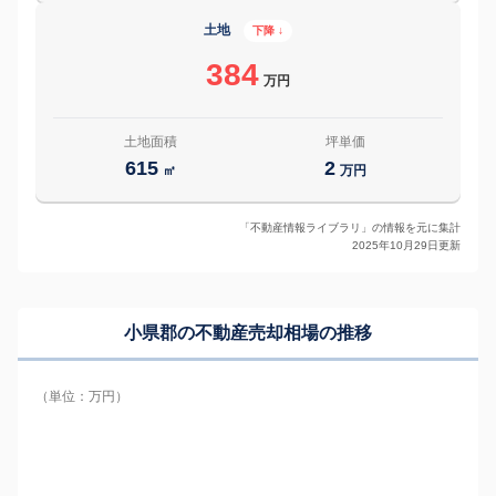
土地
下降 ↓
384
万円
土地面積
坪単価
615
2
㎡
万円
「不動産情報ライブラリ」の情報を元に集計
2025年10月29日更新
小県郡の
不動産売却相場の推移
（単位：万円）