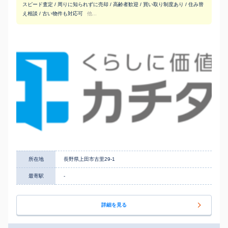
スピード査定 / 周りに知られずに売却 / 高齢者歓迎 / 買い取り制度あり / 住み替
え相談 / 古い物件も対応可
他...
所在地
長野県上田市古里29-1
最寄駅
-
詳細を見る