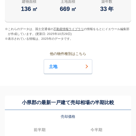
建物面積
土地面積
築年数
136
669
33
㎡
㎡
年
※
これらのデータは、国土交通省の
不動産情報ライブラリ
の情報をもとにイエウール編集部
が作成しています。(更新日: 2025年10月29日)
※
表示されている情報は、2025年のデータです。
他の物件種別はこちら
土地
小県郡の最新一戸建て売却相場の半期比較
売却価格
前半期
今半期