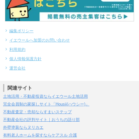
編集ポリシー
イエウールへ加盟のお問い合わせ
利用規約
個人情報保護方針
運営会社
関連サイト
土地活用・不動産投資ならイエウール土地活用
完全会員制の家探しサイト「Housii(ハウシー)」
不動産査定・売却ならすまいステップ
不動産会社の評判サイト｜おうちの語り部
外壁塗装ならヌリカエ
有料老人ホームを探すならケアスル 介護