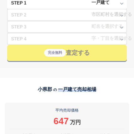
STEP 1
STEP 2
STEP 3
STEP 4
査定する
完全無料
小県郡
一戸建て売却相場
の
平均売却価格
647
万円