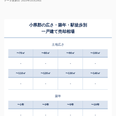
データ更新日: 2025年10月29日
小県郡の広さ・築年・駅徒歩別
一戸建て売却相場
土地広さ
〜70㎡
〜80㎡
〜90㎡
〜100㎡
-
-
-
-
〜110㎡
〜120㎡
〜130㎡
〜140㎡
-
-
-
-
築年
〜1年
〜3年
〜5年
〜10年
-
-
-
-