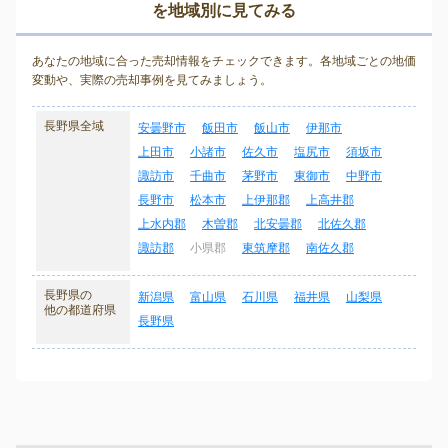
を地域別に見てみる
あなたの地域に合った売却情報をチェックできます。各地域ごとの地価
変動や、実際の売却事例を見てみましょう。
長野県全域
安曇野市
飯田市
飯山市
伊那市
上田市
小諸市
佐久市
塩尻市
須坂市
諏訪市
千曲市
茅野市
東御市
中野市
長野市
松本市
上伊那郡
上高井郡
上水内郡
木曽郡
北安曇郡
北佐久郡
諏訪郡
小県郡
東筑摩郡
南佐久郡
長野県の
新潟県
富山県
石川県
福井県
山梨県
他の都道府県
長野県