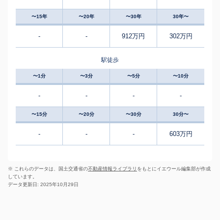
〜15年
〜20年
〜30年
30年〜
-
-
912万円
302万円
駅徒歩
〜1分
〜3分
〜5分
〜10分
-
-
-
-
〜15分
〜20分
〜30分
30分〜
-
-
-
603万円
※ これらのデータは、国土交通省の
不動産情報ライブラリ
をもとにイエウール編集部が作成
しています。
データ更新日: 2025年10月29日