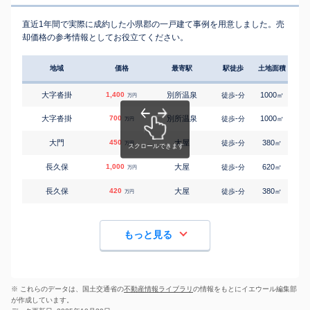
直近1年間で実際に成約した小県郡の一戸建て事例を用意しました。売
却価格の参考情報としてお役立てください。
地域
価格
最寄駅
駅徒歩
土地面積
延床
大字沓掛
1,400
別所温泉
-
1000
75
徒歩
分
㎡
万円
大字沓掛
700
別所温泉
-
1000
65
徒歩
分
㎡
万円
大門
450
大屋
-
380
140
徒歩
分
㎡
万円
長久保
1,000
大屋
-
620
65
徒歩
分
㎡
万円
長久保
420
大屋
-
380
100
徒歩
分
㎡
万円
もっと見る
※ これらのデータは、国土交通省の
不動産情報ライブラリ
の情報をもとにイエウール編集部
が作成しています。