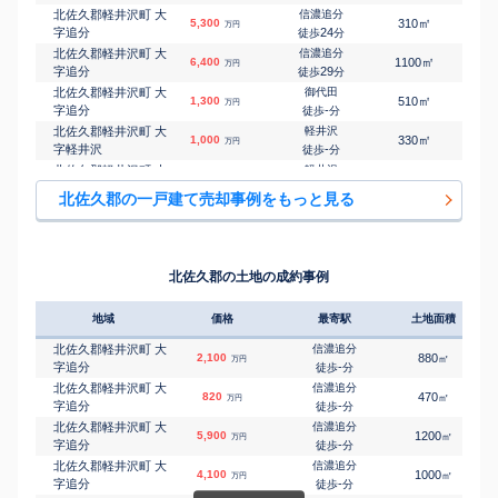
北佐久郡軽井沢町 大
信濃追分
㎡
㎡
5,300
310
85
万円
字追分
24
徒歩
分
北佐久郡軽井沢町 大
信濃追分
㎡
㎡
6,400
1100
110
万円
字追分
29
徒歩
分
北佐久郡軽井沢町 大
御代田
㎡
㎡
1,300
510
55
万円
字追分
-
徒歩
分
北佐久郡軽井沢町 大
軽井沢
㎡
㎡
1,000
330
120
万円
字軽井沢
-
徒歩
分
北佐久郡軽井沢町 大
軽井沢
㎡
㎡
3,200
510
130
万円
字軽井沢
-
徒歩
分
北佐久郡の一戸建て売却事例をもっと見る
北佐久郡軽井沢町 大
軽井沢
㎡
㎡
15,000
890
65
万円
字軽井沢
-
徒歩
分
北佐久郡軽井沢町 大
軽井沢
㎡
㎡
22,000
350
350
万円
字軽井沢
7
徒歩
分
北佐久郡の土地の成約事例
北佐久郡軽井沢町 大
軽井沢
㎡
㎡
3,700
250
150
万円
字軽井沢
14
徒歩
分
地域
価格
最寄駅
土地面積
北佐久郡軽井沢町 大
軽井沢
㎡
㎡
9,800
380
105
万円
字軽井沢
21
徒歩
分
北佐久郡軽井沢町 大
信濃追分
2,100
880
㎡
万円
北佐久郡軽井沢町 大
軽井沢
字追分
-
徒歩
分
㎡
㎡
12,000
1000
185
万円
字軽井沢
25
徒歩
分
北佐久郡軽井沢町 大
信濃追分
820
470
㎡
万円
北佐久郡軽井沢町 軽
軽井沢
字追分
-
徒歩
分
㎡
㎡
3,000
320
35
万円
井沢東
6
徒歩
分
北佐久郡軽井沢町 大
信濃追分
5,900
1200
㎡
万円
北佐久郡軽井沢町 軽
軽井沢
字追分
-
徒歩
分
㎡
㎡
17,000
280
155
万円
井沢東
8
徒歩
分
北佐久郡軽井沢町 大
信濃追分
4,100
1000
㎡
万円
北佐久郡軽井沢町 大
中軽井沢
字追分
-
徒歩
分
㎡
㎡
8,500
550
145
万円