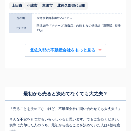
上田市
小諸市
東御市
北佐久郡御代田町
所在地
長野県東御市滋野乙2511-2
国道18号「ナナーズ 東御店」の前 しなの鉄道線「滋野駅」徒歩
アクセス
13分
北佐久郡の不動産会社をもっと見る
最初から売ると決めてなくても
大丈夫？
「売ることを決めてないけど、不動産会社に問い合わせても大丈夫？」
そんな不安をもつ方もいらっしゃると思います。でもご安心ください。
実際に売却した人のうち、最初から売ることを決めていた人は4割程度