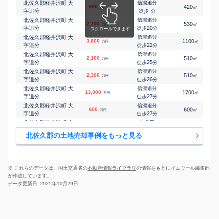
字長倉
-
徒歩
分
北佐久郡軽井沢町 大
信濃追分
980
420
㎡
万円
北佐久郡軽井沢町 大
中軽井沢
字追分
-
徒歩
分
㎡
㎡
1,500
400
60
万円
字長倉
-
徒歩
分
北佐久郡軽井沢町 大
信濃追分
2,700
530
㎡
万円
北佐久郡軽井沢町 大
中軽井沢
字追分
20
徒歩
分
㎡
㎡
500
580
55
万円
字長倉
-
徒歩
分
北佐久郡軽井沢町 大
信濃追分
3,800
1100
㎡
万円
北佐久郡軽井沢町 大
中軽井沢
字追分
22
徒歩
分
㎡
㎡
750
220
60
万円
字長倉
-
徒歩
分
北佐久郡軽井沢町 大
信濃追分
2,100
510
㎡
万円
北佐久郡軽井沢町 大
中軽井沢
字追分
25
徒歩
分
㎡
㎡
3,700
430
75
万円
字長倉
-
徒歩
分
北佐久郡軽井沢町 大
信濃追分
2,300
510
㎡
万円
北佐久郡軽井沢町 大
中軽井沢
字追分
26
徒歩
分
㎡
㎡
450
780
-
万円
字長倉
-
徒歩
分
北佐久郡軽井沢町 大
信濃追分
13,000
1700
㎡
万円
北佐久郡軽井沢町 大
中軽井沢
字追分
27
徒歩
分
㎡
㎡
200
660
60
万円
字長倉
-
徒歩
分
北佐久郡軽井沢町 大
信濃追分
600
600
㎡
万円
北佐久郡軽井沢町 大
中軽井沢
字追分
27
徒歩
分
㎡
㎡
1,200
340
45
万円
字長倉
-
徒歩
分
北佐久郡軽井沢町 大
御代田
5,000
1000
㎡
万円
北佐久郡軽井沢町 大
中軽井沢
字追分
-
徒歩
分
㎡
㎡
12,000
1000
220
北佐久郡の土地売却事例をもっと見る
万円
字長倉
-
徒歩
分
北佐久郡軽井沢町 大
軽井沢
5,300
1400
㎡
万円
北佐久郡軽井沢町 大
中軽井沢
字軽井沢
-
徒歩
分
㎡
㎡
5,800
430
120
万円
字長倉
-
徒歩
分
北佐久郡軽井沢町 大
軽井沢
600
1100
㎡
万円
北佐久郡軽井沢町 大
中軽井沢
字軽井沢
-
徒歩
分
㎡
㎡
16,000
1000
195
※ これらのデータは、国土交通省の
不動産情報ライブラリ
の情報をもとにイエウール編集部
万円
字長倉
-
徒歩
分
北佐久郡軽井沢町 大
軽井沢
が作成しています。
2,700
1800
㎡
万円
字軽井沢
-
徒歩
分
データ更新日: 2025年10月29日
北佐久郡軽井沢町 大
軽井沢
16,000
600
㎡
万円
字軽井沢
-
徒歩
分
北佐久郡軽井沢町 大
軽井沢
800
490
㎡
万円
字軽井沢
-
徒歩
分