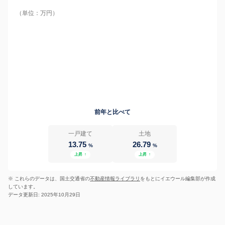
（単位：万円）
前年と比べて
一戸建て
土地
13.75
26.79
%
%
上昇
↑
上昇
↑
※ これらのデータは、国土交通省の
不動産情報ライブラリ
をもとにイエウール編集部が作成
しています。
データ更新日: 2025年10月29日