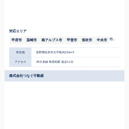
対応エリア
他...
甲府市
韮崎市
南アルプス市
甲斐市
笛吹市
中央市
所在地
長野県松本市大字島内2344-5
アクセス
JR大糸線 島高松駅 徒歩11分
株式会社つなぐ不動産