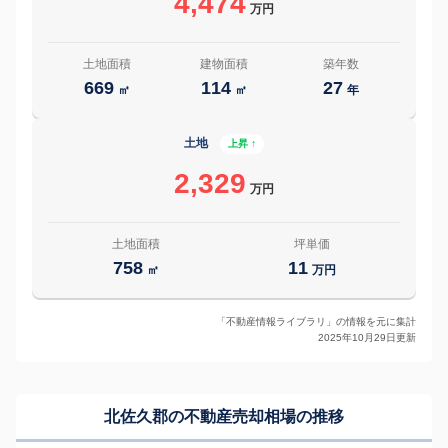
4,474
万円
土地面積
建物面積
築年数
669
114
27
㎡
㎡
年
土地
上昇 ↑
2,329
万円
土地面積
坪単価
758
11
㎡
万円
「不動産情報ライブラリ」の情報を元に集計
2025年10月29日更新
北佐久郡の
不動産売却相場の推移