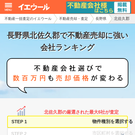
北佐久郡
不動産一括査定のイエウール
不動産売却・査定
長野県
イエウール加盟希望の不動産会社様
長野県北佐久郡で不動産売却に強い
初めての方へ
会社ランキング
不動産売却の流れ
不動産の売却・一括査定
家査定シミュレーター
お問い合わせ
北佐久郡の厳選された最大6社が査定
STEP 1
STEP 2