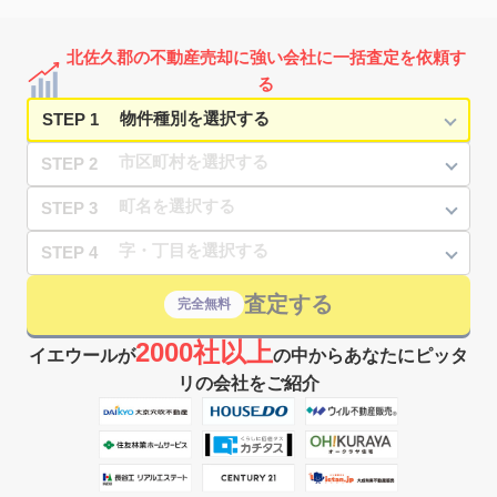
井沢東
8
徒歩
分
北佐久郡の不動産売却に強い会社に一括査定を依頼す
る
STEP 1
STEP 2
STEP 3
STEP 4
査定する
完全無料
2000社以上
イエウールが
の中からあなたにピッタ
リの会社をご紹介