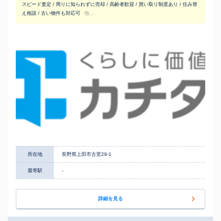
スピード査定 / 周りに知られずに売却 / 高齢者歓迎 / 買い取り制度あり / 住み替
え相談 / 古い物件も対応可
他...
所在地
長野県上田市古里29-1
最寄駅
-
詳細を見る