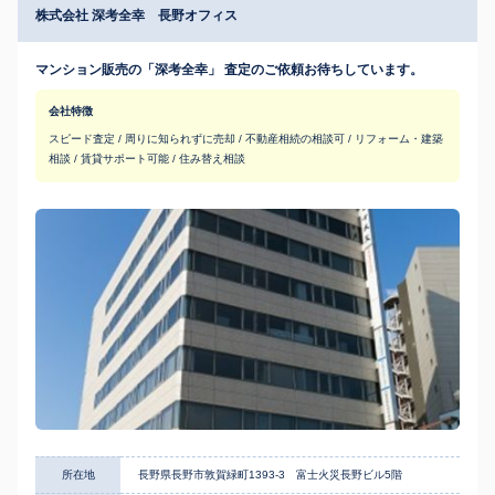
株式会社 深考全幸 長野オフィス
マンション販売の「深考全幸」 査定のご依頼お待ちしています。
会社特徴
スピード査定 / 周りに知られずに売却 / 不動産相続の相談可 / リフォーム・建築
相談 / 賃貸サポート可能 / 住み替え相談
所在地
長野県長野市敦賀緑町1393-3 富士火災長野ビル5階