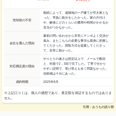
相続によって、遠隔地の一戸建てが空き家とな
った。早急に処分をしたかった。家の片付け
売却前の不安
や、解体にどのくらいの費用や時間がかかるか
見当がつかなかった。
最初の問い合わせから非常にテンポよく交渉が
進み、またこちらの必要な事項も親身に把握し
会社を選んだ理由
てくださった。買取方式を提案してくださっ
て、非常に助かった。
やりとりの速さは想定以上で、メールで数回
と、対面で2，3回で完了した。丁寧で分かり
対応満足度の理由
やすい説明で、受け答えも全く問題なかった。
信頼感は十分にあった。
成約時期
2025年8月
※上記口コミは、個人の感想であり、査定額を保証するものではありま
せん。
引用：おうちの語り部