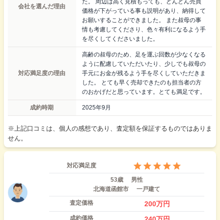
た。 周辺は高く見積もっても、どんどん売買
会社を選んだ理由
価格が下がっている事も説明があり、納得して
お願いすることができました。 また叔母の事
情も考慮してくださり、色々有利になるよう手
を尽くしてくださいました。
高齢の叔母のため、足を運ぶ回数が少なくなる
ように配慮していただいたり、少しでも叔母の
対応満足度の理由
手元にお金が残るよう手を尽くしていただきま
した。 とても早く売却できたのも担当者の方
のおかげだと思っています。とても満足です。
成約時期
2025年9月
※上記口コミは、個人の感想であり、査定額を保証するものではありま
せん。
対応満足度
53歳
男性
北海道函館市
一戸建て
査定価格
200
万円
成約価格
240
万円