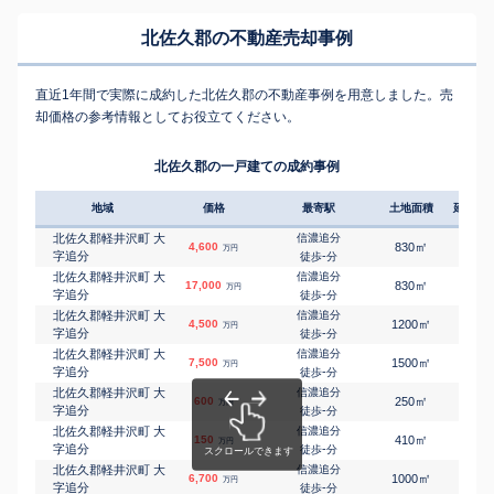
北佐久郡の不動産売却事例
直近1年間で実際に成約した北佐久郡の不動産事例を用意しました。売
却価格の参考情報としてお役立てください。
北佐久郡の一戸建ての成約事例
地域
価格
最寄駅
土地面積
延床面
北佐久郡軽井沢町 大
信濃追分
㎡
㎡
4,600
830
60
万円
字追分
-
徒歩
分
北佐久郡軽井沢町 大
信濃追分
㎡
㎡
17,000
830
135
万円
字追分
-
徒歩
分
北佐久郡軽井沢町 大
信濃追分
㎡
㎡
4,500
1200
85
万円
字追分
-
徒歩
分
北佐久郡軽井沢町 大
信濃追分
㎡
㎡
7,500
1500
125
万円
字追分
-
徒歩
分
北佐久郡軽井沢町 大
信濃追分
㎡
㎡
600
250
70
万円
字追分
-
徒歩
分
北佐久郡軽井沢町 大
信濃追分
㎡
㎡
150
410
50
万円
字追分
-
徒歩
分
北佐久郡軽井沢町 大
信濃追分
㎡
㎡
6,700
1000
120
万円
字追分
-
徒歩
分