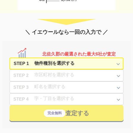
＼ イエウールなら一回の入力で ／
北佐久郡の厳選された最大6社が査定
STEP 1
STEP 2
STEP 3
STEP 4
査定する
完全無料