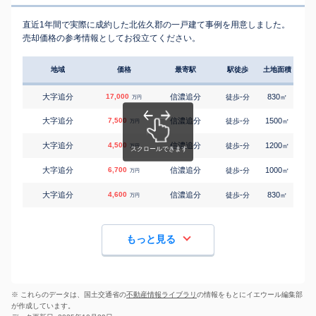
直近1年間で実際に成約した北佐久郡の一戸建て事例を用意しました。
売却価格の参考情報としてお役立てください。
地域
価格
最寄駅
駅徒歩
土地面積
延床
大字追分
17,000
信濃追分
-
830
135
徒歩
分
㎡
万円
大字追分
7,500
信濃追分
-
1500
125
徒歩
分
㎡
万円
大字追分
4,500
信濃追分
-
1200
85
徒歩
分
㎡
万円
大字追分
6,700
信濃追分
-
1000
120
徒歩
分
㎡
万円
大字追分
4,600
信濃追分
-
830
60
徒歩
分
㎡
万円
もっと見る
※ これらのデータは、国土交通省の
不動産情報ライブラリ
の情報をもとにイエウール編集部
が作成しています。