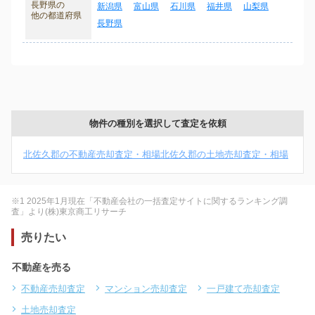
長野県の
新潟県
富山県
石川県
福井県
山梨県
他の都道府県
長野県
物件の種別を選択して査定を依頼
北佐久郡の不動産売却査定・相場
北佐久郡の土地売却査定・相場
※1 2025年1月現在「不動産会社の一括査定サイトに関するランキング調
査」より(株)東京商工リサーチ
売りたい
不動産を売る
不動産売却査定
マンション売却査定
一戸建て売却査定
土地売却査定