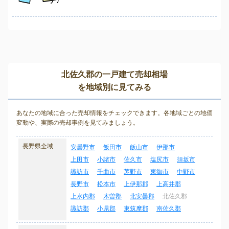
北佐久郡の一戸建て売却相場
を地域別に見てみる
あなたの地域に合った売却情報をチェックできます。各地域ごとの地価
変動や、実際の売却事例を見てみましょう。
長野県全域
安曇野市
飯田市
飯山市
伊那市
上田市
小諸市
佐久市
塩尻市
須坂市
諏訪市
千曲市
茅野市
東御市
中野市
長野市
松本市
上伊那郡
上高井郡
上水内郡
木曽郡
北安曇郡
北佐久郡
諏訪郡
小県郡
東筑摩郡
南佐久郡