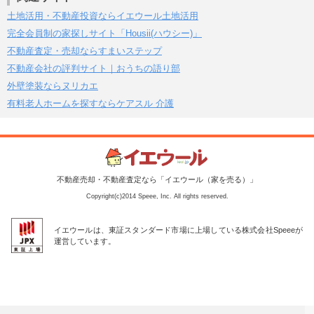
土地活用・不動産投資ならイエウール土地活用
完全会員制の家探しサイト「Housii(ハウシー)」
不動産査定・売却ならすまいステップ
不動産会社の評判サイト｜おうちの語り部
外壁塗装ならヌリカエ
有料老人ホームを探すならケアスル 介護
不動産売却・不動産査定なら「イエウール（家を売る）」
Copyright(c)2014 Speee, Inc. All rights reserved.
イエウールは、東証スタンダード市場に上場している株式会社Speeeが
運営しています。