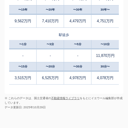
〜15年
〜20年
〜30年
30年〜
9,562万円
7,410万円
4,479万円
4,751万円
駅徒歩
〜1分
〜3分
〜5分
〜10分
-
-
-
11,870万円
〜15分
〜20分
〜30分
30分〜
3,515万円
6,525万円
4,978万円
4,078万円
※ これらのデータは、国土交通省の
不動産情報ライブラリ
をもとにイエウール編集部が作成
しています。
データ更新日: 2025年10月29日