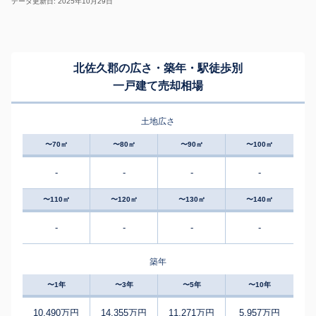
データ更新日: 2025年10月29日
北佐久郡の広さ・築年・駅徒歩別
一戸建て売却相場
土地広さ
〜70㎡
〜80㎡
〜90㎡
〜100㎡
-
-
-
-
〜110㎡
〜120㎡
〜130㎡
〜140㎡
-
-
-
-
築年
〜1年
〜3年
〜5年
〜10年
10,490万円
14,355万円
11,271万円
5,957万円