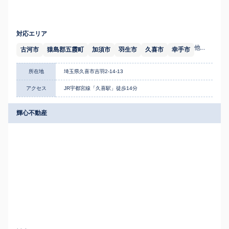
対応エリア
他...
古河市
猿島郡五霞町
加須市
羽生市
久喜市
幸手市
所在地
埼玉県久喜市吉羽2-14-13
アクセス
JR宇都宮線「久喜駅」徒歩14分
輝心不動産