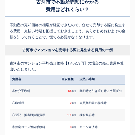
古河市で不動産売却にかかる
費用はどれくらい？
不動産の売却価格の相場が確認できたので、併せて売却する際に発生す
る費用・支払い時期も把握しておきましょう。あらかじめおおよその金
額を知っておくことで、慌てる必要がなくなります。
古河市でマンションを売却する際に発生する費用の一例
古河市のマンション平均売却価格【1,462万円】の場合の売却費用を算
出いたしました。
費用名
目安金額
支払い時期
①仲介手数料
55
契約時と引き渡し時に半額ずつ
万円
②印紙税
2
売買契約書の作成時
万円
③登記・抵当権抹消費用
1.1
移転登記時
万円
④住宅ローン返済手数料
3
ローン返済時
万円