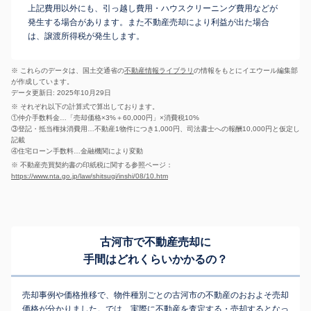
上記費用以外にも、引っ越し費用・ハウスクリーニング費用などが
発生する場合があります。また不動産売却により利益が出た場合
は、譲渡所得税が発生します。
※ これらのデータは、国土交通省の
不動産情報ライブラリ
の情報をもとにイエウール編集部
が作成しています。
データ更新日: 2025年10月29日
※ それぞれ以下の計算式で算出しております。
①仲介手数料金…「売却価格×3%＋60,000円」×消費税10%
③登記・抵当権抹消費用…不動産1物件につき1,000円、司法書士への報酬10,000円と仮定し
記載
④住宅ローン手数料…金融機関により変動
※ 不動産売買契約書の印紙税に関する参照ページ：
https://www.nta.go.jp/law/shitsugi/inshi/08/10.htm
古河市で不動産売却に
手間はどれくらいかかるの？
売却事例や価格推移で、物件種別ごとの古河市の不動産のおおよそ売却
価格が分かりました。では、実際に不動産を査定する・売却するとなっ