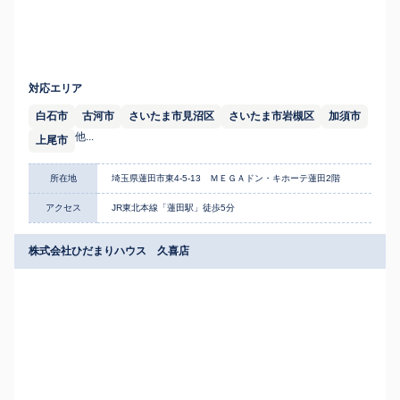
対応エリア
白石市
古河市
さいたま市見沼区
さいたま市岩槻区
加須市
他...
上尾市
所在地
埼玉県蓮田市東4-5-13 ＭＥＧＡドン・キホーテ蓮田2階
アクセス
JR東北本線「蓮田駅」徒歩5分
株式会社ひだまりハウス 久喜店