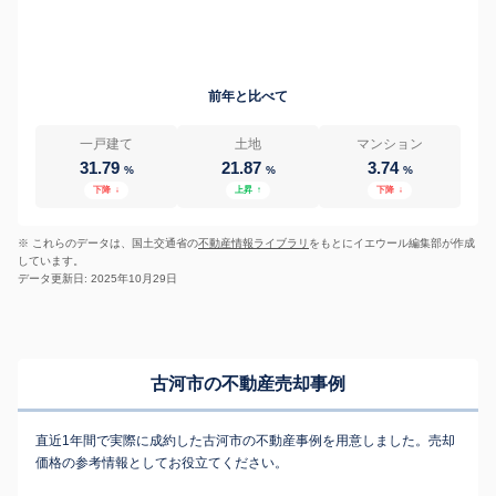
前年と比べて
一戸建て
土地
マンション
31.79
21.87
3.74
%
%
%
下降
↓
上昇
↑
下降
↓
※ これらのデータは、国土交通省の
不動産情報ライブラリ
をもとにイエウール編集部が作成
しています。
データ更新日: 2025年10月29日
古河市の不動産売却事例
直近1年間で実際に成約した古河市の不動産事例を用意しました。売却
価格の参考情報としてお役立てください。