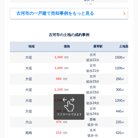
古河
㎡
㎡
久能
270
130
100
万円
-
徒歩
分
古河市の一戸建て売却事例をもっと見る
古河
㎡
㎡
久能
640
190
115
万円
-
徒歩
分
古河
㎡
㎡
けやき平
1,500
200
130
万円
-
徒歩
分
古河市の土地の成約事例
古河
㎡
㎡
鴻巣
700
140
105
万円
24
徒歩
分
地域
価格
最寄駅
土地面積
古河
㎡
㎡
鴻巣
1,200
150
115
万円
26
徒歩
分
古河
大堤
1,300
1500
㎡
万円
古河
21
徒歩
分
㎡
㎡
五部
260
145
70
万円
-
徒歩
分
古河
大堤
1,400
1200
㎡
万円
古河
21
徒歩
分
㎡
㎡
駒羽根
1,600
165
105
万円
-
徒歩
分
古河
大堤
680
260
㎡
万円
古河
23
徒歩
分
㎡
㎡
三和
480
300
55
万円
-
徒歩
分
古河
大堤
1,100
300
㎡
万円
古河
23
徒歩
分
㎡
㎡
静町
2,000
230
125
万円
25
徒歩
分
古河
大堤
1,000
1200
㎡
万円
古河
24
徒歩
分
㎡
㎡
静町
2,200
195
100
万円
25
徒歩
分
古河
大堤
350
440
㎡
万円
古河
24
徒歩
分
㎡
㎡
下辺見
1,800
190
110
万円
-
徒歩
分
栗橋
大山
470
220
㎡
万円
古河
-
徒歩
分
㎡
㎡
下辺見
2,000
180
100
万円
-
徒歩
分
古河
尾崎
210
620
㎡
万円
古河
-
徒歩
分
㎡
㎡
茶屋新田
1,700
220
100
万円