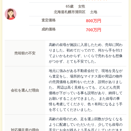
65歳
女性
北海道札幌市清田区
土地
査定価格
800
万円
成約価格
700
万円
高齢の叔母が施設に入居したため、売却に関わ
りました。初めてだってので、何から手を付け
売却前の不安
てよいかもわからず、いくらで売れるかも想像
がつかず、とても不安でした。
地元に強みがある不動産会社で、現地を見なが
ら査定をし、場所的なマイナス面や周辺の物件
の売買価格も資料をいただき、説明がありまし
た。 周辺は高く見積もっても、どんどん売買
会社を選んだ理由
価格が下がっている事も説明があり、納得して
お願いすることができました。 また叔母の事
情も考慮してくださり、色々有利になるよう手
を尽くしてくださいました。
高齢の叔母のため、足を運ぶ回数が少なくなる
ように配慮していただいたり、少しでも叔母の
対応満足度の理由
手元にお金が残るよう手を尽くしていただきま