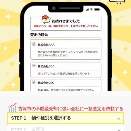
古河
駒込
170
450
㎡
万円
-
徒歩
分
古河
駒羽根
650
330
㎡
万円
-
徒歩
分
古河
駒羽根
940
290
㎡
万円
-
徒歩
分
古河
駒羽根
800
570
㎡
万円
-
徒歩
分
古河
幸町
1,300
210
㎡
万円
14
徒歩
分
古河
幸町
1,000
185
㎡
万円
15
徒歩
分
古河
坂間
2,500
1700
㎡
万円
-
徒歩
分
古河
下大野
600
330
㎡
万円
-
徒歩
分
古河
長左エ門新田
50
260
㎡
万円
-
徒歩
分
古河市の不動産売却に強い会社に一括査定を依頼する
STEP 1
STEP 2