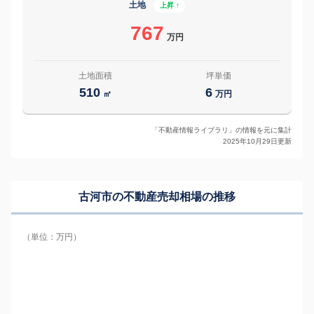
土地
上昇 ↑
767
万円
土地面積
坪単価
510
6
㎡
万円
「不動産情報ライブラリ」の情報を元に集計
2025年10月29日更新
古河市の
不動産売却相場の推移
（単位：万円）