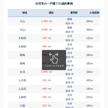
古河市の一戸建ての成約事例
地域
価格
最寄駅
土地面積
延床
栗橋
㎡
㎡
大山
1,400
200
105
万円
-
徒歩
分
栗橋
㎡
㎡
大山
2,000
340
195
万円
-
徒歩
分
古河
㎡
㎡
大和田
100
115
75
万円
-
徒歩
分
古河
㎡
㎡
大和田
300
155
80
万円
-
徒歩
分
古河
㎡
㎡
尾崎
300
200
105
万円
-
徒歩
分
古河
㎡
㎡
尾崎
860
150
80
万円
-
徒歩
分
古河
㎡
㎡
女沼
2,000
150
100
万円
-
徒歩
分
古河
㎡
㎡
上片田
310
410
70
万円
-
徒歩
分
古河
㎡
㎡
上辺見
400
145
90
万円
-
徒歩
分
古河
㎡
㎡
上和田
200
270
115
万円
-
徒歩
分
古河
㎡
㎡
久能
310
165
80
万円
-
徒歩
分