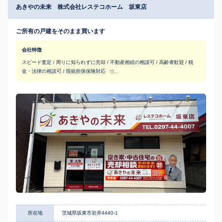
あきやの未来 株式会社レステコホーム 坂東店
ご所有の戸建をそのまま買います
会社特徴
スピード査定 / 周りに知られずに売却 / 不動産相続の相談可 / 高齢者歓迎 / 税
金・法律の相談可 / 瑕疵担保保険対応
他...
所在地
茨城県坂東市岩井4440-1