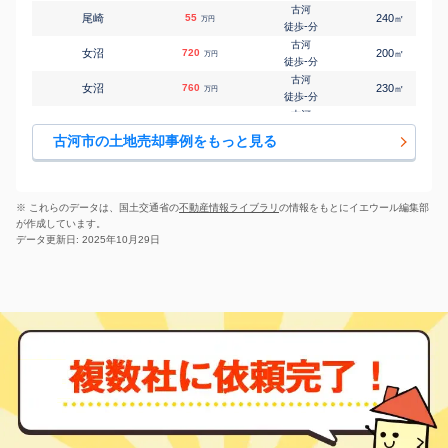
-
徒歩
分
古河
尾崎
55
240
㎡
万円
古河
-
徒歩
分
㎡
㎡
茶屋新田
2,300
200
110
万円
-
徒歩
分
古河
女沼
720
200
㎡
万円
古河
-
徒歩
分
㎡
㎡
中央町
750
145
105
万円
8
徒歩
分
古河
女沼
760
230
㎡
万円
古河
-
徒歩
分
㎡
㎡
常盤町
2,000
155
95
万円
21
徒歩
分
古河
恩名
100
400
㎡
万円
栗橋
-
徒歩
分
㎡
㎡
中田
320
110
80
古河市の土地売却事例をもっと見る
万円
-
徒歩
分
古河
上片田
140
200
㎡
万円
栗橋
-
徒歩
分
㎡
㎡
中田新田
80
220
55
万円
-
徒歩
分
古河
上辺見
3,500
960
㎡
万円
古河
-
徒歩
分
㎡
㎡
西牛谷
300
220
220
※ これらのデータは、国土交通省の
不動産情報ライブラリ
の情報をもとにイエウール編集部
万円
-
徒歩
分
古河
が作成しています。
上辺見
1,300
570
㎡
万円
-
徒歩
分
データ更新日: 2025年10月29日
古河
上辺見
1,000
730
㎡
万円
-
徒歩
分
古河
上辺見
550
165
㎡
万円
29
徒歩
分
古河
上和田
17
80
㎡
万円
-
徒歩
分
古河
北町
1,100
200
㎡
万円
16
徒歩
分
古河
鴻巣
1,000
155
㎡
万円
24
徒歩
分
古河
古河
2,400
330
㎡
万円
14
徒歩
分