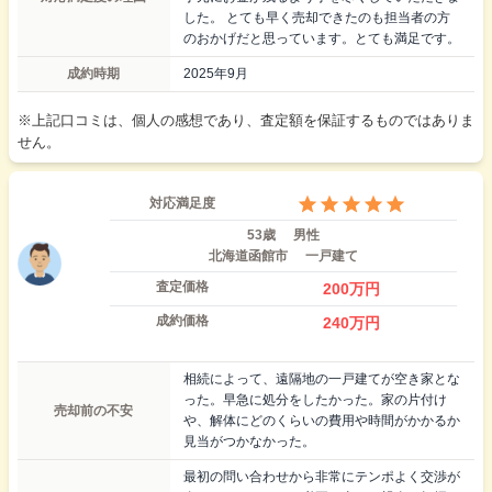
した。 とても早く売却できたのも担当者の方
のおかげだと思っています。とても満足です。
成約時期
2025年9月
※上記口コミは、個人の感想であり、査定額を保証するものではありま
せん。
対応満足度
53歳
男性
北海道函館市
一戸建て
査定価格
200
万円
成約価格
240
万円
相続によって、遠隔地の一戸建てが空き家とな
った。早急に処分をしたかった。家の片付け
売却前の不安
や、解体にどのくらいの費用や時間がかかるか
見当がつかなかった。
最初の問い合わせから非常にテンポよく交渉が