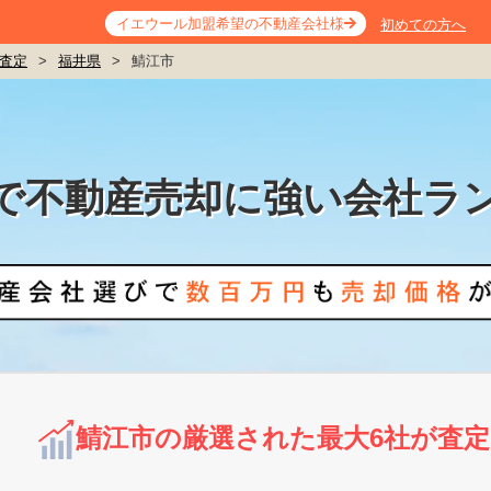
イエウール加盟希望の不動産会社様
初めての方へ
査定
>
福井県
>
鯖江市
で不動産売却に強い会社ラ
鯖江市の厳選された最大6社が査定