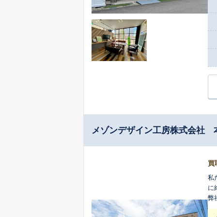
メゾンデザイン工房株式会社 
買
私
に
弊
だ