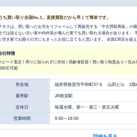
うち買い取り全国No.1。直接買取だから早くて簡単です。
チタスは、買い取ったお宅をリフォームして再販売する「中古買取再販」の最
社では扱えない古い家や内外装が傷んだ家でも買い取れる場合があります。 
た空き家でお困りの方にもきっとお役に立てると思います。 全国130店を超
れ変わらせ、長く住みつなぐお手伝いをさせてください。
会社特徴
スピード査定 / 周りに知られずに売却 / 高齢者歓迎 / 買い取り制度あり / 住み
却対応可能
所在地
福井県敦賀市平和町37-6 山田ビル 1階
最寄駅
JR敦賀駅
定休日
毎週水曜、第一・第三・第五火曜
営業時間
9:00～18:00
詳細を見る