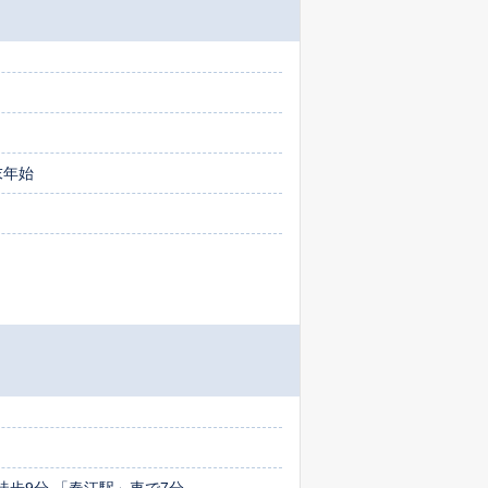
末年始
歩9分 「春江駅」車で7分