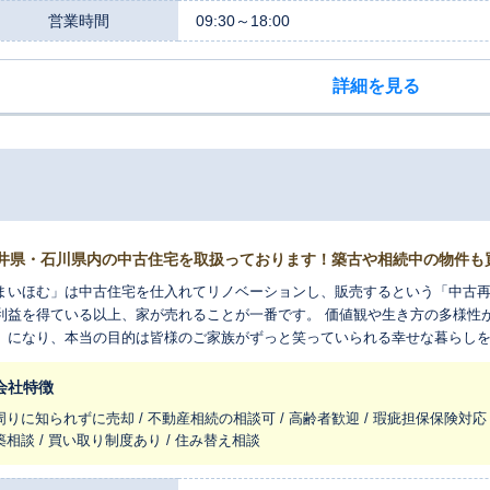
営業時間
09:30～18:00
詳細を見る
井県・石川県内の中古住宅を取扱っております！築古や相続中の物件も
まいほむ」は中古住宅を仕入れてリノベーションし、販売するという「中古
利益を得ている以上、家が売れることが一番です。 価値観や生き方の多様性
」になり、本当の目的は皆様のご家族がずっと笑っていられる幸せな暮らしを
けるためのサービスを提供しているのが「まいほむ」なのです。
会社特徴
周りに知られずに売却 / 不動産相続の相談可 / 高齢者歓迎 / 瑕疵担保保険対応
築相談 / 買い取り制度あり / 住み替え相談