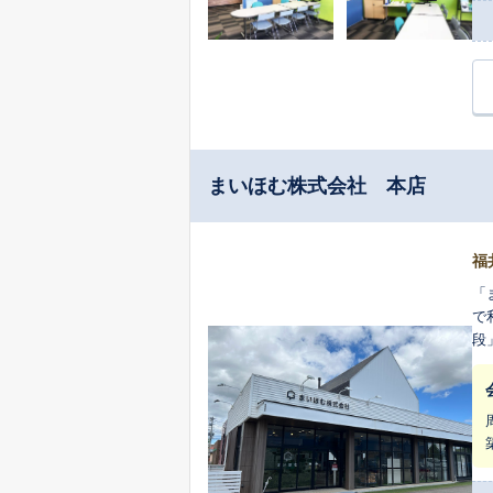
まいほむ株式会社 本店
福
「
で
段
続