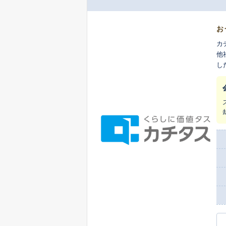
お
カ
他
し
ま