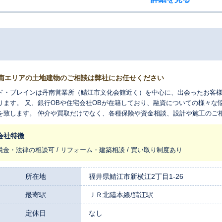
南エリアの土地建物のご相談は弊社にお任せください
ド・ブレインは丹南営業所（鯖江市文化会館近く）を中心に、出会ったお客
ります。 又、銀行OBや住宅会社OBが在籍しており、融資についての様々な
を致します。 仲介や買取だけでなく、各種保険や資金相談、設計や施工のご
いませ。
会社特徴
税金・法律の相談可 / リフォーム・建築相談 / 買い取り制度あり
所在地
福井県鯖江市新横江2丁目1-26
最寄駅
ＪＲ北陸本線/鯖江駅
定休日
なし