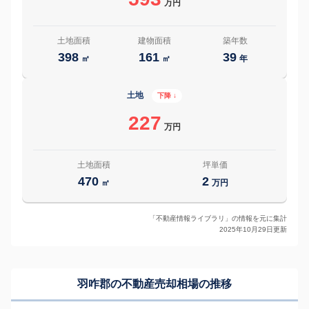
万円
土地面積
建物面積
築年数
398
161
39
㎡
㎡
年
土地
下降 ↓
227
万円
土地面積
坪単価
470
2
㎡
万円
「不動産情報ライブラリ」の情報を元に集計
2025年10月29日更新
羽咋郡の
不動産売却相場の推移