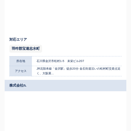
対応エリア
羽咋郡宝達志水町
所在地
石川県金沢市松村1-5 末栄ビル207
JR北陸本線「金沢駅」徒歩20分 金石街道沿いの松村町交差点近
アクセス
く、大阪屋...
株式会社n.