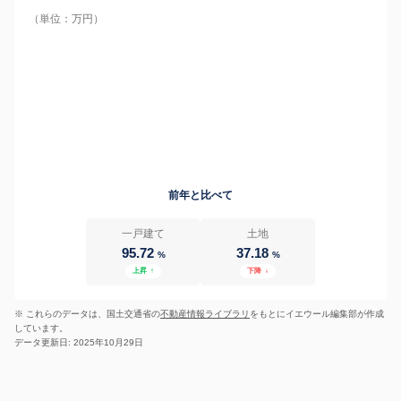
（単位：万円）
前年と比べて
一戸建て
土地
95.72
37.18
%
%
上昇
↑
下降
↓
※ これらのデータは、国土交通省の
不動産情報ライブラリ
をもとにイエウール編集部が作成
しています。
データ更新日: 2025年10月29日