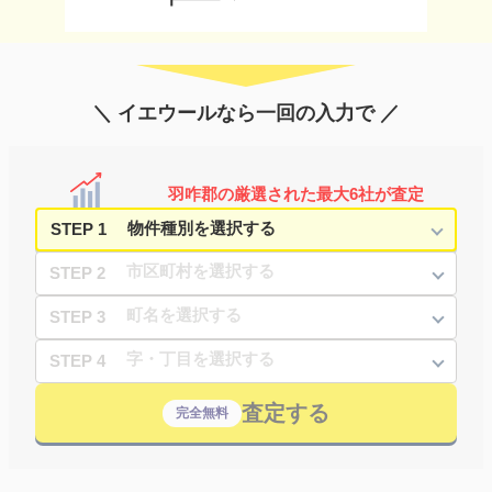
＼ イエウールなら一回の入力で ／
羽咋郡の厳選された最大6社が査定
STEP 1
STEP 2
STEP 3
STEP 4
査定する
完全無料