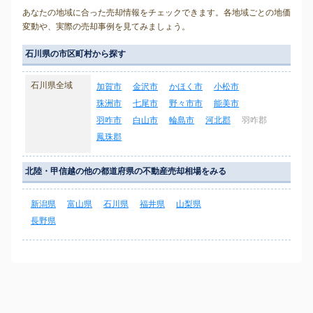
あなたの地域に合った売却情報をチェックできます。各地域ごとの地価
変動や、実際の売却事例を見てみましょう。
石川県の市区町村から探す
石川県全域
加賀市
金沢市
かほく市
小松市
珠洲市
七尾市
野々市市
能美市
羽咋市
白山市
輪島市
河北郡
羽咋郡
鳳珠郡
北陸・甲信越の他の都道府県の不動産売却相場をみる
新潟県
富山県
石川県
福井県
山梨県
長野県