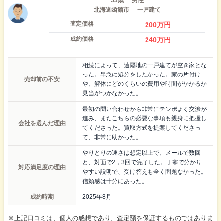
53歳
男性
北海道函館市
一戸建て
査定価格
200
万円
成約価格
240
万円
相続によって、遠隔地の一戸建てが空き家とな
った。早急に処分をしたかった。家の片付け
売却前の不安
や、解体にどのくらいの費用や時間がかかるか
見当がつかなかった。
最初の問い合わせから非常にテンポよく交渉が
進み、またこちらの必要な事項も親身に把握し
会社を選んだ理由
てくださった。買取方式を提案してくださっ
て、非常に助かった。
やりとりの速さは想定以上で、メールで数回
と、対面で2，3回で完了した。丁寧で分かり
対応満足度の理由
やすい説明で、受け答えも全く問題なかった。
信頼感は十分にあった。
成約時期
2025年8月
※上記口コミは、個人の感想であり、査定額を保証するものではありま