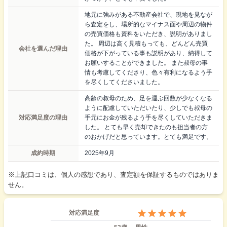
地元に強みがある不動産会社で、現地を見なが
ら査定をし、場所的なマイナス面や周辺の物件
の売買価格も資料をいただき、説明がありまし
た。 周辺は高く見積もっても、どんどん売買
会社を選んだ理由
価格が下がっている事も説明があり、納得して
お願いすることができました。 また叔母の事
情も考慮してくださり、色々有利になるよう手
を尽くしてくださいました。
高齢の叔母のため、足を運ぶ回数が少なくなる
ように配慮していただいたり、少しでも叔母の
対応満足度の理由
手元にお金が残るよう手を尽くしていただきま
した。 とても早く売却できたのも担当者の方
のおかげだと思っています。とても満足です。
成約時期
2025年9月
※上記口コミは、個人の感想であり、査定額を保証するものではありま
せん。
対応満足度