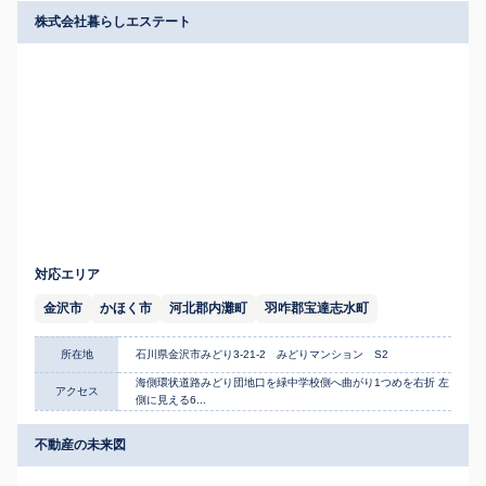
株式会社暮らしエステート
対応エリア
金沢市
かほく市
河北郡内灘町
羽咋郡宝達志水町
所在地
石川県金沢市みどり3-21-2 みどりマンション S2
海側環状道路みどり団地口を緑中学校側へ曲がり1つめを右折 左
アクセス
側に見える6...
不動産の未来図