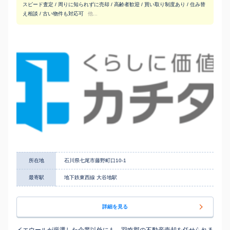
スピード査定 / 周りに知られずに売却 / 高齢者歓迎 / 買い取り制度あり / 住み替
え相談 / 古い物件も対応可
他...
所在地
石川県七尾市藤野町口10-1
最寄駅
地下鉄東西線 大谷地駅
詳細を見る