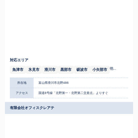
対応エリア
他...
魚津市
氷見市
滑川市
黒部市
砺波市
小矢部市
所在地
富山県滑川市北野486
アクセス
国道8号線「北野第一・北野第二交差点」よりすぐ
有限会社オフィスクレアテ