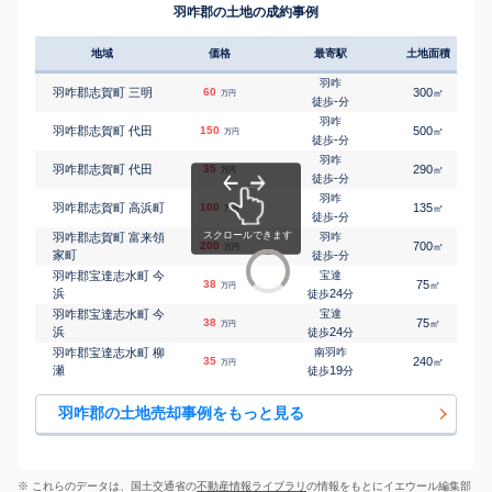
羽咋郡の土地の成約事例
地域
価格
最寄駅
土地面積
羽咋
羽咋郡志賀町 三明
60
300
㎡
万円
-
徒歩
分
羽咋
羽咋郡志賀町 代田
150
500
㎡
万円
-
徒歩
分
羽咋
羽咋郡志賀町 代田
35
290
㎡
万円
-
徒歩
分
羽咋
羽咋郡志賀町 高浜町
100
135
㎡
万円
-
徒歩
分
羽咋郡志賀町 富来領
羽咋
200
700
㎡
万円
家町
-
徒歩
分
羽咋郡宝達志水町 今
宝達
38
75
㎡
万円
浜
24
徒歩
分
羽咋郡宝達志水町 今
宝達
38
75
㎡
万円
浜
24
徒歩
分
羽咋郡宝達志水町 柳
南羽咋
35
240
㎡
万円
瀬
19
徒歩
分
羽咋郡の土地売却事例をもっと見る
※ これらのデータは、国土交通省の
不動産情報ライブラリ
の情報をもとにイエウール編集部