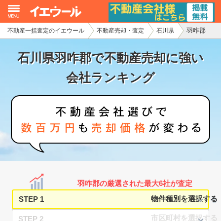
羽咋郡
不動産一括査定のイエウール
不動産売却・査定
石川県
イエウール加盟希望の不動産会社様
石川県羽咋郡で不動産売却に強い
初めての方へ
会社ランキング
不動産売却の流れ
不動産の売却・一括査定
家査定シミュレーター
お問い合わせ
羽咋郡の厳選された最大6社が査定
STEP 1
STEP 2