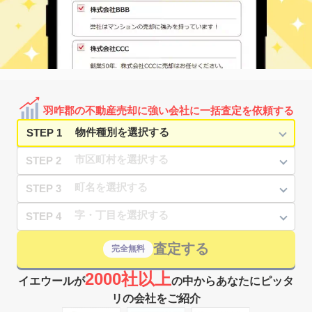
羽咋郡の不動産売却に強い会社に一括査定を依頼する
STEP 1
STEP 2
STEP 3
STEP 4
査定する
完全無料
2000社以上
イエウールが
の中からあなたにピッタ
リの会社をご紹介