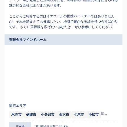
イエウールが厳選した企業以外にも、羽咋郡の不動産売却を任せられる
魅力的な会社はまだまだあります。
ここからご紹介するのはイエウールの提携パートナーではありません
が、それを踏まえても推薦したい、地域で確かな実績を持つ会社ばかり
です。 さらに選択肢を広げたいあなたは、ぜひ参考にしてください。
有限会社マインドホーム
対応エリア
他...
氷見市
砺波市
小矢部市
金沢市
七尾市
小松市
所在地
石川県金沢市藤江北2-334