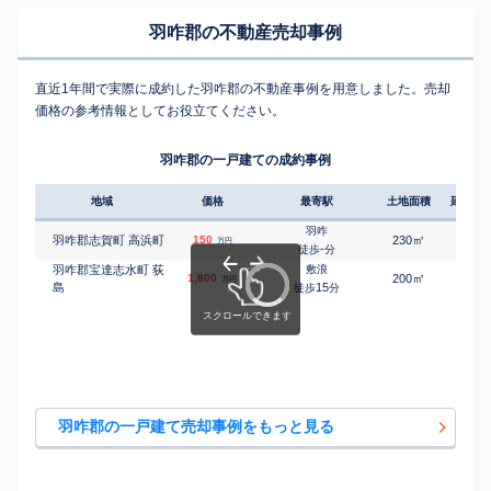
羽咋郡の不動産売却事例
直近1年間で実際に成約した羽咋郡の不動産事例を用意しました。売却
価格の参考情報としてお役立てください。
羽咋郡の一戸建ての成約事例
地域
価格
最寄駅
土地面積
延床面
羽咋
㎡
㎡
羽咋郡志賀町 高浜町
150
230
150
万円
-
徒歩
分
羽咋郡宝達志水町 荻
敷浪
㎡
㎡
1,800
200
100
万円
島
15
徒歩
分
羽咋郡の一戸建て売却事例をもっと見る