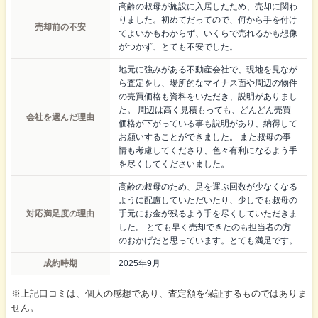
高齢の叔母が施設に入居したため、売却に関わ
りました。初めてだってので、何から手を付け
売却前の不安
てよいかもわからず、いくらで売れるかも想像
がつかず、とても不安でした。
地元に強みがある不動産会社で、現地を見なが
ら査定をし、場所的なマイナス面や周辺の物件
の売買価格も資料をいただき、説明がありまし
た。 周辺は高く見積もっても、どんどん売買
会社を選んだ理由
価格が下がっている事も説明があり、納得して
お願いすることができました。 また叔母の事
情も考慮してくださり、色々有利になるよう手
を尽くしてくださいました。
高齢の叔母のため、足を運ぶ回数が少なくなる
ように配慮していただいたり、少しでも叔母の
対応満足度の理由
手元にお金が残るよう手を尽くしていただきま
した。 とても早く売却できたのも担当者の方
のおかげだと思っています。とても満足です。
成約時期
2025年9月
※上記口コミは、個人の感想であり、査定額を保証するものではありま
せん。