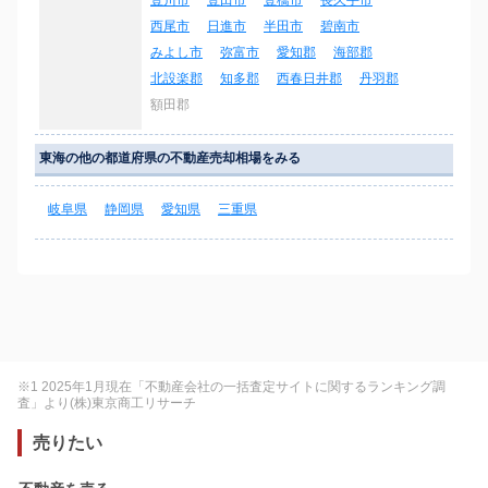
西尾市
日進市
半田市
碧南市
みよし市
弥富市
愛知郡
海部郡
北設楽郡
知多郡
西春日井郡
丹羽郡
額田郡
東海の他の都道府県の不動産売却相場をみる
岐阜県
静岡県
愛知県
三重県
※1 2025年1月現在「不動産会社の一括査定サイトに関するランキング調
査」より(株)東京商工リサーチ
売りたい