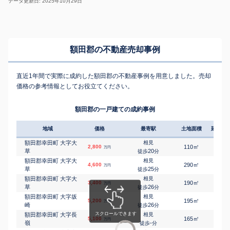
データ更新日: 2025年10月29日
額田郡の不動産売却事例
直近1年間で実際に成約した額田郡の不動産事例を用意しました。売却
価格の参考情報としてお役立てください。
額田郡の一戸建ての成約事例
地域
価格
最寄駅
土地面積
延床面
額田郡幸田町 大字大
相見
㎡
㎡
2,800
110
95
万円
草
20
徒歩
分
額田郡幸田町 大字大
相見
㎡
㎡
4,600
290
110
万円
草
25
徒歩
分
額田郡幸田町 大字大
相見
㎡
㎡
3,400
190
105
万円
草
26
徒歩
分
額田郡幸田町 大字坂
相見
㎡
㎡
5,200
195
100
万円
崎
26
徒歩
分
額田郡幸田町 大字長
相見
㎡
㎡
5,100
165
100
万円
嶺
-
徒歩
分