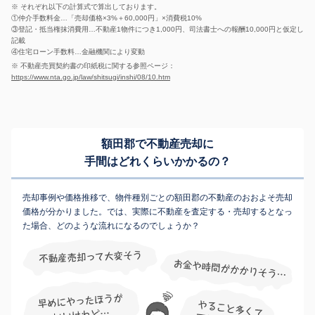
※ それぞれ以下の計算式で算出しております。
①仲介手数料金…「売却価格×3%＋60,000円」×消費税10%
③登記・抵当権抹消費用…不動産1物件につき1,000円、司法書士への報酬10,000円と仮定し
記載
④住宅ローン手数料…金融機関により変動
※ 不動産売買契約書の印紙税に関する参照ページ：
https://www.nta.go.jp/law/shitsugi/inshi/08/10.htm
額田郡で不動産売却に
手間はどれくらいかかるの？
売却事例や価格推移で、物件種別ごとの額田郡の不動産のおおよそ売却
価格が分かりました。では、実際に不動産を査定する・売却するとなっ
た場合、どのような流れになるのでしょうか？