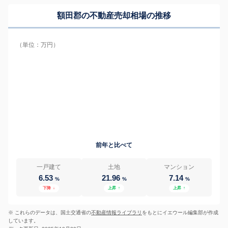
額田郡の
不動産売却相場の推移
（単位：万円）
前年と比べて
一戸建て
土地
マンション
6.53
21.96
7.14
%
%
%
下降
↓
上昇
↑
上昇
↑
※ これらのデータは、国土交通省の
不動産情報ライブラリ
をもとにイエウール編集部が作成
しています。