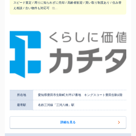
スピード査定 / 周りに知られずに売却 / 高齢者歓迎 / 買い取り制度あり / 住み替
え相談 / 古い物件も対応可
他...
所在地
愛知県豊田市生駒町大坪17番地 キングスコート豊田生駒1階
最寄駅
名鉄三河線「三河八橋」駅
詳細を見る