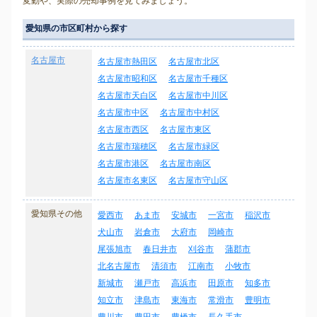
変動や、実際の売却事例を見てみましょう。
愛知県の市区町村から探す
名古屋市
名古屋市熱田区
名古屋市北区
名古屋市昭和区
名古屋市千種区
名古屋市天白区
名古屋市中川区
名古屋市中区
名古屋市中村区
名古屋市西区
名古屋市東区
名古屋市瑞穂区
名古屋市緑区
名古屋市港区
名古屋市南区
名古屋市名東区
名古屋市守山区
愛知県その他
愛西市
あま市
安城市
一宮市
稲沢市
犬山市
岩倉市
大府市
岡崎市
尾張旭市
春日井市
刈谷市
蒲郡市
北名古屋市
清須市
江南市
小牧市
新城市
瀬戸市
高浜市
田原市
知多市
知立市
津島市
東海市
常滑市
豊明市
豊川市
豊田市
豊橋市
長久手市