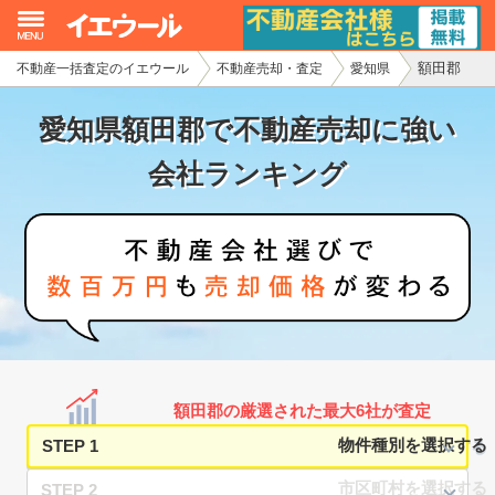
額田郡
不動産一括査定のイエウール
不動産売却・査定
愛知県
イエウール加盟希望の不動産会社様
愛知県額田郡で不動産売却に強い
初めての方へ
会社ランキング
不動産売却の流れ
不動産の売却・一括査定
家査定シミュレーター
お問い合わせ
額田郡の厳選された最大6社が査定
STEP 1
STEP 2