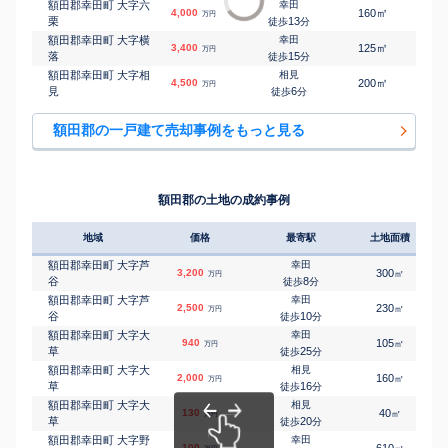
額田郡幸田町 大字六
幸田
㎡
㎡
4,000
160
105
万円
栗
13
徒歩
分
額田郡幸田町 大字横
幸田
㎡
㎡
3,400
125
95
万円
落
15
徒歩
分
額田郡幸田町 大字相
相見
㎡
㎡
4,500
200
120
万円
見
6
徒歩
分
額田郡の一戸建て売却事例をもっと見る
額田郡の土地の成約事例
地域
価格
最寄駅
土地面積
額田郡幸田町 大字芦
幸田
3,200
300
㎡
万円
谷
8
徒歩
分
額田郡幸田町 大字芦
幸田
2,500
230
㎡
万円
谷
10
徒歩
分
額田郡幸田町 大字大
幸田
940
105
㎡
万円
草
25
徒歩
分
額田郡幸田町 大字大
相見
2,000
160
㎡
万円
草
16
徒歩
分
額田郡幸田町 大字大
相見
130
40
㎡
万円
草
20
徒歩
分
額田郡幸田町 大字野
幸田
100
610