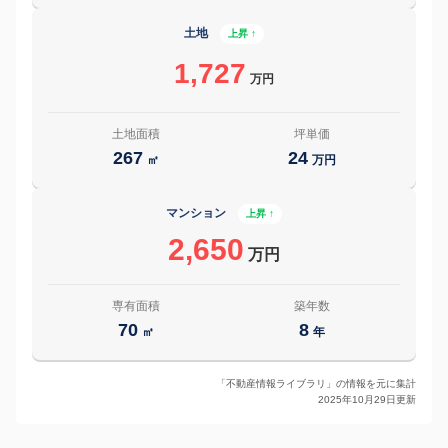
土地
上昇 ↑
1,727
万円
土地面積
坪単価
267
24
㎡
万円
マンション
上昇 ↑
2,650
万円
専有面積
築年数
70
8
㎡
年
「不動産情報ライブラリ」の情報を元に集計
2025年10月29日更新