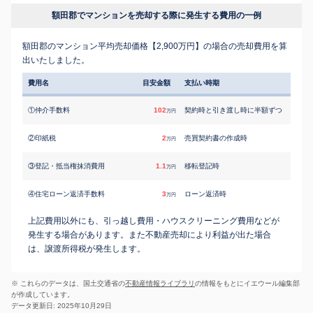
額田郡でマンションを売却する際に発生する費用の一例
額田郡のマンション平均売却価格【2,900万円】の場合の売却費用を算
出いたしました。
費用名
目安金額
支払い時期
①仲介手数料
102
契約時と引き渡し時に半額ずつ
万円
②印紙税
2
売買契約書の作成時
万円
③登記・抵当権抹消費用
1.1
移転登記時
万円
④住宅ローン返済手数料
3
ローン返済時
万円
上記費用以外にも、引っ越し費用・ハウスクリーニング費用などが
発生する場合があります。また不動産売却により利益が出た場合
は、譲渡所得税が発生します。
※ これらのデータは、国土交通省の
不動産情報ライブラリ
の情報をもとにイエウール編集部
が作成しています。
データ更新日: 2025年10月29日