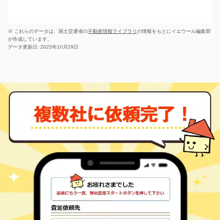
50
65
㎡
万円
溝
7
徒歩
分
額田郡幸田町 大字横
幸田
4,000
500
㎡
万円
落
15
徒歩
分
※ これらのデータは、国土交通省の
不動産情報ライブラリ
の情報をもとにイエウール編集部
額田郡幸田町 大字相
相見
1,900
135
㎡
が作成しています。
万円
見
12
徒歩
分
データ更新日: 2025年10月29日