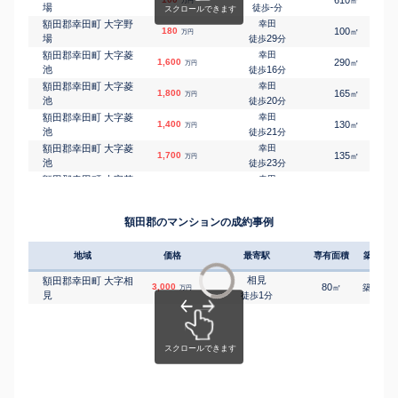
㎡
万円
場
-
徒歩
分
額田郡幸田町 大字野
幸田
180
100
㎡
万円
場
29
徒歩
分
額田郡幸田町 大字菱
幸田
1,600
290
㎡
万円
池
16
徒歩
分
額田郡幸田町 大字菱
幸田
1,800
165
㎡
万円
池
20
徒歩
分
額田郡幸田町 大字菱
幸田
1,400
130
㎡
万円
池
21
徒歩
分
額田郡幸田町 大字菱
幸田
1,700
135
㎡
万円
池
23
徒歩
分
額田郡幸田町 大字菱
幸田
100
115
㎡
万円
池
28
徒歩
分
額田郡幸田町 大字深
三ケ根
2,100
460
㎡
万円
額田郡のマンションの成約事例
溝
6
徒歩
分
額田郡幸田町 大字深
三ケ根
3,100
680
㎡
万円
溝
地域
価格
最寄駅
10
専有面積
築年数
徒歩
分
額田郡幸田町 大字深
三ケ根
1,400
相見
580
額田郡幸田町 大字相
㎡
万円
溝
3,000
11
80
12
徒歩
分
㎡
築
年
万円
見
1
徒歩
分
額田郡幸田町 大字深
三ケ根
2,000
880
㎡
万円
溝
14
徒歩
分
額田郡幸田町 大字深
三ケ根
1,500
250
㎡
万円
溝
15
徒歩
分
額田郡幸田町 大字深
三ケ根
1,300
140
㎡
万円
溝
15
徒歩
分
額田郡幸田町 大字深
三河塩津