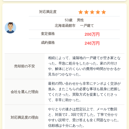
対応満足度
53歳
男性
北海道函館市
一戸建て
査定価格
200
万円
成約価格
240
万円
相続によって、遠隔地の一戸建てが空き家とな
った。早急に処分をしたかった。家の片付け
売却前の不安
や、解体にどのくらいの費用や時間がかかるか
見当がつかなかった。
最初の問い合わせから非常にテンポよく交渉が
進み、またこちらの必要な事項も親身に把握し
会社を選んだ理由
てくださった。買取方式を提案してくださっ
て、非常に助かった。
やりとりの速さは想定以上で、メールで数回
と、対面で2，3回で完了した。丁寧で分かり
対応満足度の理由
やすい説明で、受け答えも全く問題なかった。
信頼感は十分にあった。